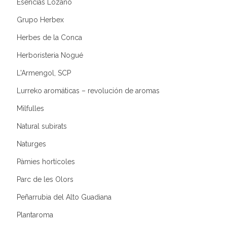
Esencias Lozano
Grupo Herbex
Herbes de la Conca
Herboristeria Nogué
L'Armengol, SCP
Lurreko aromáticas – revolución de aromas
Milfulles
Natural subirats
Naturges
Pàmies hortícoles
Parc de les Olors
Peñarrubia del Alto Guadiana
Plantaroma