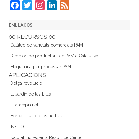
F
T
In
Li
F
a
w
st
n
e
c
itt
a
k
e
ENLLAÇOS
e
er
gr
e
d
00 RECURSOS 00
b
a
dI
Catàleg de varietats comercials PAM
o
m
n
Directori de productors de PAM a Catalunya
o
Maquinària per processar PAM
k
APLICACIONS
Dolça revolució
El Jardín de las Lilas
Fitoterapia.net
Herbalia: us de les herbes
INFITO
Natural Ingredients Resource Center