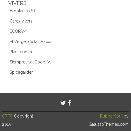
VIVERS
Aroplantas S.L.
Carex vivers
ECOPAM
El Vergel de las Hadas
Plantaromed
Siempreviva, Coop. V.
Spicegarden
CTFC
Copyright
RubberSoul
by
2015
GalussoThemes.com