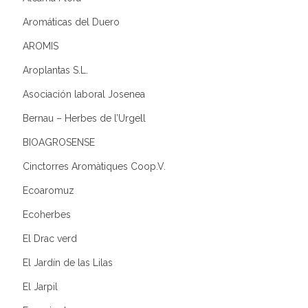
Aromáticas del Duero
AROMIS
Aroplantas S.L.
Asociación laboral Josenea
Bernau – Herbes de l’Urgell
BIOAGROSENSE
Cinctorres Aromàtiques Coop.V.
Ecoaromuz
Ecoherbes
El Drac verd
El Jardín de las Lilas
El Jarpil