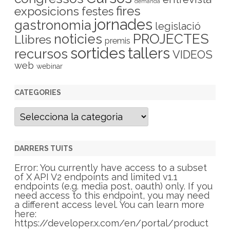
demanda
fires
exposicions
festes
jornades
gastronomia
legislació
PROJECTES
noticies
Llibres
premis
sortides
tallers
recursos
VIDEOS
web
webinar
CATEGORIES
C
a
t
e
g
DARRERS TUITS
o
r
Error: You currently have access to a subset
i
of X API V2 endpoints and limited v1.1
e
endpoints (e.g. media post, oauth) only. If you
s
need access to this endpoint, you may need
a different access level. You can learn more
here:
https://developer.x.com/en/portal/product