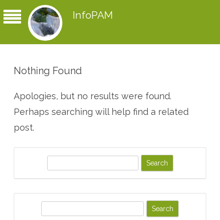
InfoPAM
Nothing Found
Apologies, but no results were found.
Perhaps searching will help find a related
post.
S
e
a
r
S
e