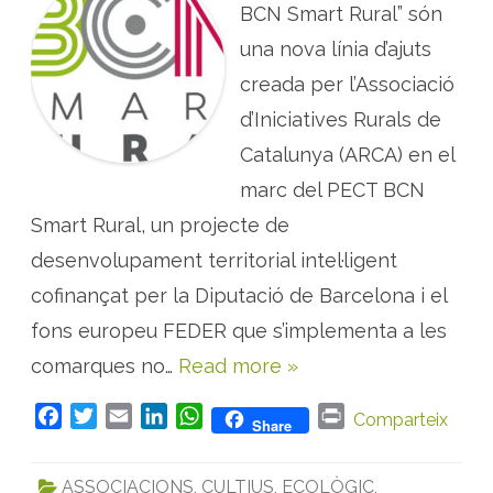
v
S
BCN Smart Rural” són
e
O
s
S
una nova línia d’ajuts
t
:
r
B
creada per l’Associació
e
C
s
N
i
d’Iniciatives Rurals de
S
v
m
a
a
Catalunya (ARCA) en el
r
r
i
t
marc del PECT BCN
e
r
t
u
a
Smart Rural, un projecte de
r
t
a
s
l
desenvolupament territorial intel·ligent
t
p
r
r
cofinançat per la Diputació de Barcelona i el
a
o
d
m
fons europeu FEDER que s’implementa a les
i
o
c
u
i
comarques no…
Read more »
l
o
a
n
v
a
i
F
T
E
L
W
P
Comparteix
l
Share
a
s
b
a
w
m
i
h
r
i
c
i
a
n
a
i
l
ASSOCIACIONS
,
CULTIUS
,
ECOLÒGIC
,
i