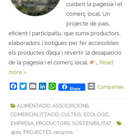
cuidant la pagesia i el
g
u
l
comerç local. Un
a
r
projecte de país,
s
–
eficient i participatiu, que suma productors,
p
r
o
elaboradors i botigues per fer accessibles
d
u
els productes d’aquí i revertir la desaparició
c
t
de la pagesia i el comerç local.
…
Read
o
r
more »
s
,
e
l
F
T
E
L
W
P
Comparteix
Share
a
b
a
w
m
i
h
r
o
c
i
a
n
a
i
r
ALIMENTACIO
,
ASSOCIACIONS
,
a
e
t
i
k
t
n
d
o
COMERCIALITZACIÓ
,
CULTIUS
,
ECOLÒGIC
,
b
t
l
e
s
t
r
o
e
d
A
s
EMPRESA
,
PRODUCTORS
,
SOSTENIBILITAT
i
o
r
I
p
b
ajuts
,
PROJECTES
,
recursos
o