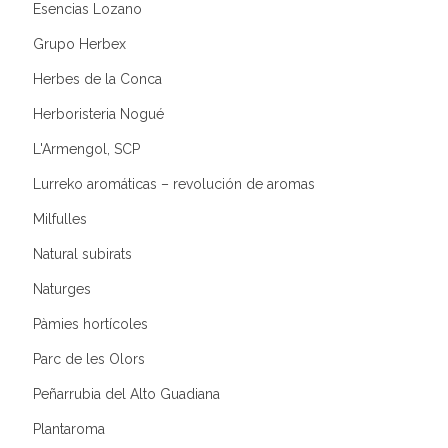
Esencias Lozano
Grupo Herbex
Herbes de la Conca
Herboristeria Nogué
L'Armengol, SCP
Lurreko aromáticas – revolución de aromas
Milfulles
Natural subirats
Naturges
Pàmies hortícoles
Parc de les Olors
Peñarrubia del Alto Guadiana
Plantaroma