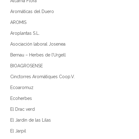
Alcarria Flora
Aromáticas del Duero
AROMIS
Aroplantas S.L.
Asociación laboral Josenea
Bernau – Herbes de l’Urgell
BIOAGROSENSE
Cinctorres Aromàtiques Coop.V.
Ecoaromuz
Ecoherbes
El Drac verd
El Jardín de las Lilas
El Jarpil