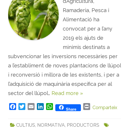
d’Agricultura,
s
m
U
i
n
Ramaderia, Pesca i
l
i
l
t
Alimentació ha
o
s
r
convocat per a l’any
a
i
c
2019 els ajuts de
r
e
minimis destinats a
a
c
subvencionar les inversions necessàries per
i
ó
d
a l’establiment de noves plantacions de llúpol
e
p
i reconversió i millora de les existents, i per a
l
a
l’adquisició de maquinària específica per al
n
t
sector del llúpol…
Read more »
a
c
i
o
F
T
E
L
W
P
Comparteix
Share
n
s
a
w
m
i
h
r
d
c
i
a
n
a
i
e
CULTIUS
,
NORMATIVA
,
PRODUCTORS
l
e
t
i
k
t
n
l