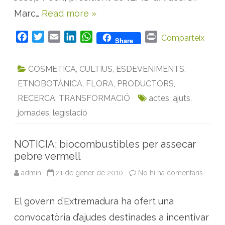
n
Marc…
Read more »
t
i
c
u
F
T
E
L
W
P
Comparteix
Share
l
a
w
m
i
h
r
t
i
c
i
a
n
a
i
u
COSMETICA
,
CULTIUS
,
ESDEVENIMENTS
,
d
e
t
i
k
t
n
e
ETNOBOTÀNICA
,
FLORA
,
PRODUCTORS
,
p
b
t
l
e
s
t
l
o
e
d
A
RECERCA
,
TRANSFORMACIÓ
actes
,
ajuts
,
a
n
o
r
I
p
t
jornades
,
legislació
e
k
n
p
s
m
e
NOTICIA: biocombustibles per assecar
d
i
pebre vermell
c
i
admin
21 de gener de 2010
No hi ha comentaris
a
n
N
a
O
l
T
s
El govern d’Extremadura ha ofert una
I
a
C
l
I
convocatòria d’ajudes destinades a incentivar
P
A
i