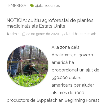
e
t
i
k
t
n
t
a
EMPRESA
ajuts
,
recursos
b
t
l
e
s
t
t
o
e
d
A
d
e
o
r
I
p
l
NOTICIA: cultiu agroforestal de plantes
l
k
n
p
l
medicinals als Estats Units
ú
p
admin
22 de gener de 2020
No hi ha comentaris
a
o
N
l
O
a
T
m
A la zona dels
I
b
C
c
I
Apalatxes, el govern
u
A
p
:
o
americà ha
c
n
u
s
proporcionat un ajut de
l
d
t
’
590.000 dólars
i
i
u
n
a
americans per ajudar
n
g
o
r
v
als més de 1000
o
a
f
c
productors de l’Appalachian Beginning Forest
o
i
r
ó