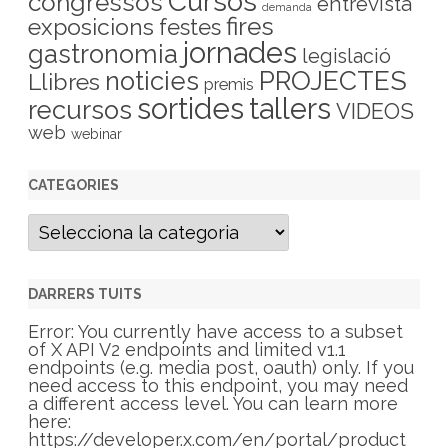
Cursos
congressos
entrevista
demanda
fires
exposicions
festes
jornades
gastronomia
legislació
PROJECTES
noticies
Llibres
premis
sortides
tallers
recursos
VIDEOS
web
webinar
CATEGORIES
C
a
t
e
g
DARRERS TUITS
o
r
Error: You currently have access to a subset
i
of X API V2 endpoints and limited v1.1
e
endpoints (e.g. media post, oauth) only. If you
s
need access to this endpoint, you may need
a different access level. You can learn more
here:
https://developer.x.com/en/portal/product