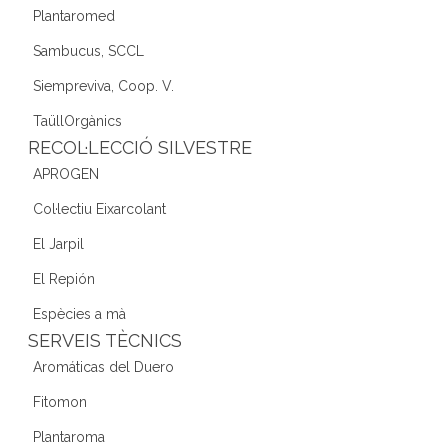
Plantaromed
Sambucus, SCCL
Siempreviva, Coop. V.
TaüllOrgànics
RECOL·LECCIÓ SILVESTRE
APROGEN
Col·lectiu Eixarcolant
El Jarpil
El Repión
Espècies a mà
SERVEIS TÈCNICS
Aromáticas del Duero
Fitomon
Plantaroma