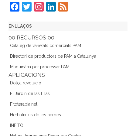
F
T
In
Li
F
a
w
st
n
e
c
itt
a
k
e
ENLLAÇOS
e
er
gr
e
d
00 RECURSOS 00
b
a
dI
Catàleg de varietats comercials PAM
o
m
n
Directori de productors de PAM a Catalunya
o
Maquinària per processar PAM
k
APLICACIONS
Dolça revolució
El Jardín de las Lilas
Fitoterapia.net
Herbalia: us de les herbes
INFITO