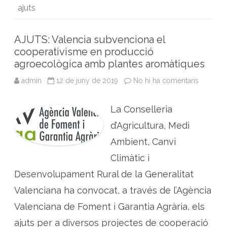
ú
ajuts
b
t
l
e
s
t
p
o
e
d
A
o
l
o
r
I
p
AJUTS: Valencia subvenciona el
k
n
p
cooperativisme en producció
agroecològica amb plantes aromàtiques
admin
12 de juny de 2019
No hi ha comentaris
a
A
J
U
La Conselleria
T
S
:
d’Agricultura, Medi
V
a
Ambient, Canvi
l
e
Climàtic i
n
c
Desenvolupament Rural de la Generalitat
i
a
s
Valenciana ha convocat, a través de l’Agència
u
b
Valenciana de Foment i Garantia Agrària, els
v
e
ajuts per a diversos projectes de cooperació
n