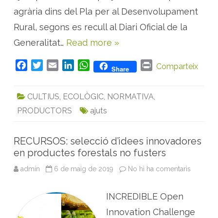
c
i
agrària dins del Pla per al Desenvolupament
o
n
Rural, segons es recull al Diari Oficial de la
a
e
Generalitat…
Read more »
l
c
o
o
F
T
E
L
W
P
Comparteix
Share
p
a
w
m
i
h
r
e
r
c
i
a
n
a
i
a
CULTIUS
,
ECOLÒGIC
,
NORMATIVA
,
t
e
t
i
k
t
n
i
PRODUCTORS
ajuts
b
t
l
e
s
t
v
i
o
e
d
A
s
m
o
r
I
p
e
RECURSOS: selecció d’idees innovadores
e
k
n
p
en productes forestals no fusters
n
p
r
admin
6 de maig de 2019
No hi ha comentaris
a
o
R
d
E
u
C
c
INCREDIBLE Open
U
c
R
i
S
Innovation Challenge
ó
O