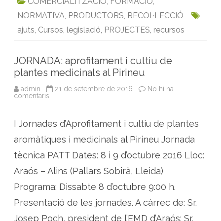
COMERCIALITZACIÓ
,
FORMACIO
,
e
e
t
i
k
t
n
o
s
d
NORMATIVA
,
PRODUCTORS
,
RECOL·LECCIÓ
b
t
l
e
s
t
u
c
o
e
d
A
ajuts
,
Cursos
,
legislació
,
PROJECTES
,
recursos
t
o
r
I
p
e
s
k
n
p
f
JORNADA: aprofitament i cultiu de
o
r
plantes medicinals al Pirineu
e
s
t
admin
21 de setembre de 2016
No hi ha
a
comentaris
a
l
J
s
O
n
R
I Jornades d’Aprofitament i cultiu de plantes
o
N
f
A
u
D
aromàtiques i medicinals al Pirineu Jornada
s
A
t
:
tècnica PATT Dates: 8 i 9 d’octubre 2016 Lloc:
e
a
r
p
Araós – Alins (Pallars Sobirà, Lleida)
s
r
o
Programa: Dissabte 8 d’octubre 9:00 h.
f
i
t
Presentació de les jornades. A càrrec de: Sr.
a
m
Josep Poch, president de l’EMD d’Araós; Sr.
e