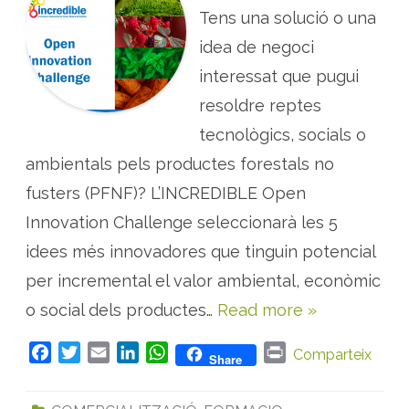
a
S
Tens una solució o una
g
:
r
s
o
idea de negoci
e
e
l
c
interessat que pugui
e
o
c
l
c
resoldre reptes
ò
i
g
ó
tecnològics, socials o
i
d
c
’
a
ambientals pels productes forestals no
i
a
d
m
e
fusters (PFNF)? L’INCREDIBLE Open
b
e
p
s
Innovation Challenge seleccionarà les 5
l
i
a
n
n
idees més innovadores que tinguin potencial
n
t
o
e
per incremental el valor ambiental, econòmic
v
s
a
a
d
o social dels productes…
Read more »
r
o
o
r
m
e
à
F
T
E
L
W
P
Comparteix
s
Share
t
e
a
w
m
i
h
r
i
n
q
p
c
i
a
n
a
i
u
r