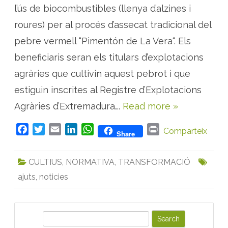
:
r
l’ús de biocombustibles (llenya d’alzines i
b
i
i
n
roures) per al procés d’assecat tradicional del
o
e
c
u
pebre vermell “Pimentón de La Vera“. Els
o
m
b
beneficiaris seran els titulars d’explotacions
u
s
agràries que cultivin aquest pebrot i que
t
i
estiguin inscrites al Registre d’Explotacions
b
l
e
Agràries d’Extremadura….
Read more »
s
p
e
F
T
E
L
W
P
Comparteix
r
Share
a
a
w
m
i
h
r
s
c
i
a
n
a
i
s
e
CULTIUS
,
NORMATIVA
,
TRANSFORMACIÓ
e
t
i
k
t
n
c
a
ajuts
,
noticies
b
t
l
e
s
t
r
p
o
e
d
A
e
o
r
I
p
b
r
k
n
p
S
e
v