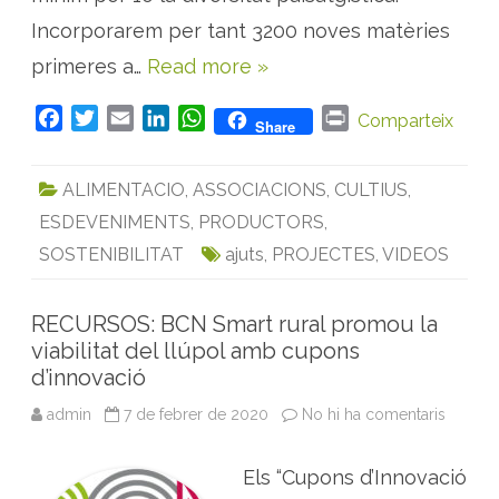
i
m
Incorporarem per tant 3200 noves matèries
e
n
primeres a…
Read more »
t
a
r
i
F
T
E
L
W
P
Comparteix
Share
é
a
w
m
i
h
r
s
p
c
i
a
n
a
i
o
ALIMENTACIO
,
ASSOCIACIONS
,
CULTIUS
,
s
e
t
i
k
t
n
s
ESDEVENIMENTS
,
PRODUCTORS
,
b
t
l
e
s
t
i
b
o
e
d
A
SOSTENIBILITAT
ajuts
,
PROJECTES
,
VIDEOS
l
e
o
r
I
p
a
m
k
n
p
b
RECURSOS: BCN Smart rural promou la
e
viabilitat del llúpol amb cupons
s
p
d’innovació
è
c
i
admin
7 de febrer de 2020
No hi ha comentaris
a
e
R
s
E
s
C
i
Els “Cupons d’Innovació
U
l
R