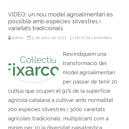
k
n
p
t
i
g
VIDEO: un nou model agroalimentari és
u
e
possible amb espècies silvestres i
r
varietats tradicionals
s
s
u
admin
5 de juliol de 2021
No hi ha comentaris
a
m
V
e
I
n
D
e
Reivindiquem una
E
s
O
f
:
transformació del
o
u
r
n
model agroalimentari
ç
n
o
o
s
per passar de tenir 20
u
m
cultius que ocupen el 91% de la superfície
o
d
e
agrícola catalana a cultivar amb normalitat
l
a
200 espècies silvestres i 3000 varietats
g
r
agrícoles tradicionals, multiplicant com a
o
a
l
mínim per 10 la diversitat paisatgística.