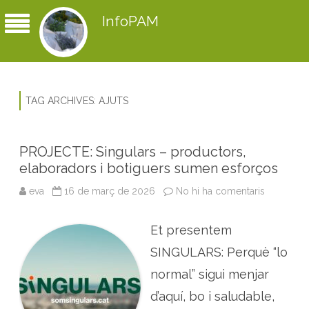
InfoPAM
TAG ARCHIVES:
AJUTS
PROJECTE: Singulars – productors,
elaboradors i botiguers sumen esforços
eva
16 de març de 2026
No hi ha comentaris
a
P
R
O
Et presentem
J
E
C
SINGULARS: Perquè “lo
T
E
normal” sigui menjar
:
S
d’aquí, bo i saludable,
i
n