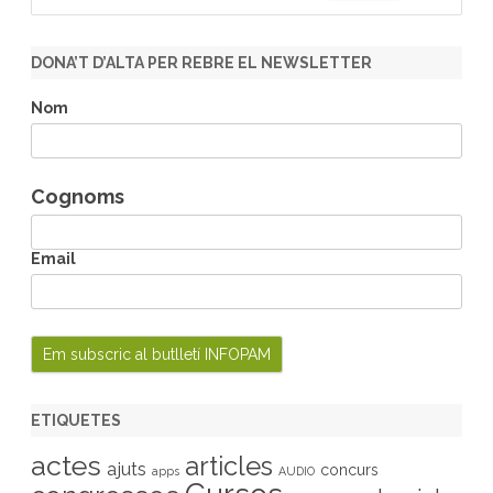
e
e
r
a
m
r
e
DONA’T D’ALTA PER REBRE EL NEWSLETTER
l
c
l
h
Nom
Cognoms
Email
ETIQUETES
actes
articles
ajuts
concurs
apps
AUDIO