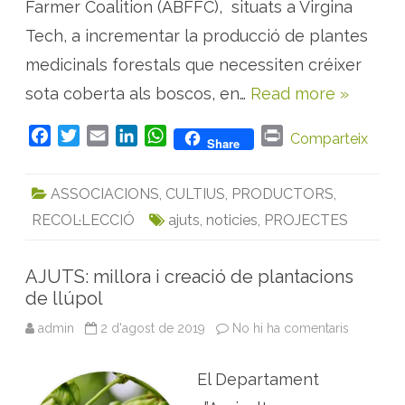
e
Farmer Coalition (ABFFC), situats a Virgina
s
t
Tech, a incrementar la producció de plantes
a
l
medicinals forestals que necessiten créixer
d
e
sota coberta als boscos, en…
Read more »
p
l
a
n
F
T
E
L
W
P
Comparteix
Share
t
e
a
w
m
i
h
r
s
c
i
a
n
a
i
m
ASSOCIACIONS
,
CULTIUS
,
PRODUCTORS
,
e
e
t
i
k
t
n
d
i
RECOL·LECCIÓ
ajuts
,
noticies
,
PROJECTES
b
t
l
e
s
t
c
o
e
d
A
i
n
o
r
I
p
a
AJUTS: millora i creació de plantacions
l
k
n
p
s
de llúpol
a
l
admin
2 d'agost de 2019
No hi ha comentaris
a
s
A
E
J
s
U
t
El Departament
T
a
S
t
: