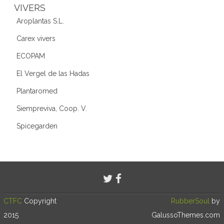
VIVERS
Aroplantas S.L.
Carex vivers
ECOPAM
El Vergel de las Hadas
Plantaromed
Siempreviva, Coop. V.
Spicegarden
CTFC
Copyright
RubberSoul
by
2015
GalussoThemes.com