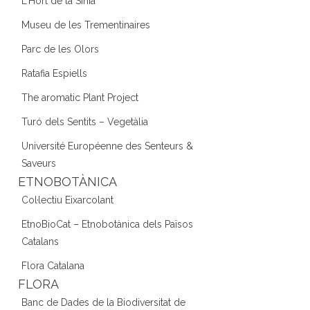
L'Hort de la Sínia
Museu de les Trementinaires
Parc de les Olors
Ratafia Espiells
The aromatic Plant Project
Turó dels Sentits – Vegetàlia
Université Européenne des Senteurs &
Saveurs
ETNOBOTÀNICA
Col·lectiu Eixarcolant
EtnoBioCat – Etnobotànica dels Països
Catalans
Flora Catalana
FLORA
Banc de Dades de la Biodiversitat de