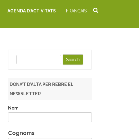
AGENDA D’ACTIVITATS
FRANÇAIS
S
e
a
r
DONA’T D’ALTA PER REBRE EL
c
NEWSLETTER
h
Nom
Cognoms