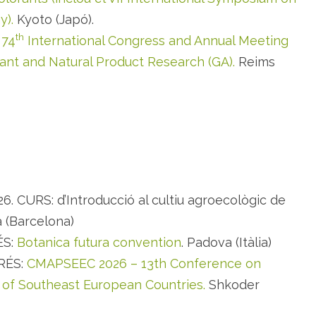
y).
Kyoto (Japó).
th
:
74
International Congress and Annual Meeting
lant and Natural Product Research (GA).
Reims
6. CURS: d’Introducció al cultiu agroecològic de
 (Barcelona)
ÉS:
Botanica futura convention
. Padova (Itàlia)
GRÉS:
CMAPSEEC 2026 – 13th Conference on
 of Southeast European Countries.
Shkoder