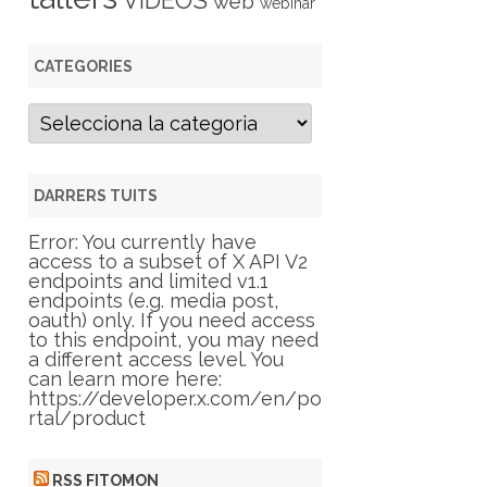
VIDEOS
web
webinar
CATEGORIES
C
a
t
e
g
DARRERS TUITS
o
r
Error: You currently have
i
access to a subset of X API V2
e
endpoints and limited v1.1
s
endpoints (e.g. media post,
oauth) only. If you need access
to this endpoint, you may need
a different access level. You
can learn more here:
https://developer.x.com/en/po
rtal/product
RSS FITOMON