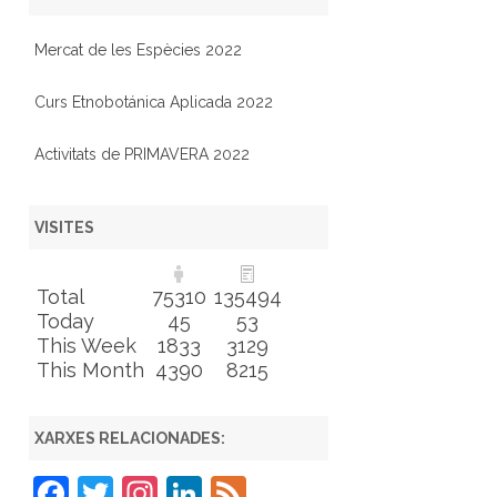
Mercat de les Espècies 2022
Curs Etnobotánica Aplicada 2022
Activitats de PRIMAVERA 2022
VISITES
Total
75310
135494
Today
45
53
This Week
1833
3129
This Month
4390
8215
XARXES RELACIONADES:
F
T
In
Li
F