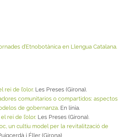
ornades d’Etnobotànica en Llengua Catalana.
 rei de l’olor.
Les Preses (Girona).
dores comunitarios o compartidos: aspectos
modelos de gobernanza
. En línia.
l rei de l’olor.
Les Preses (Girona).
c, un cultiu model per la revitalització de
uigcerdà i Éller (Girona)