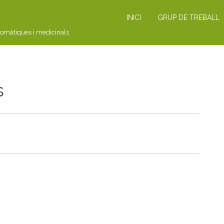
INICI
GRUP DE TREBALL
romàtiques i medicinals
s