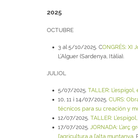
2025
OCTUBRE
3 al 5/10/2025. C
ONGRÉS: XI J
L’Alguer (Sardenya, Itàlia).
JULIOL
5/07/2025.
TALLER: L’espígol, el
10, 11 i 14/07/2025.
CURS: Obra
técnicos para su creación y 
12/07/2025.
TALLER: L’espígol, e
17/07/2025.
JORNADA: L’arç gro
l’agricultura a l’alta muntanya.
P