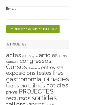
Email
ETIQUETES
actes
articles
ajuts
apps
AUDIO
congressos
concurs
Cursos
entrevista
demanda
fires
exposicions
festes
jornades
gastronomia
noticies
Llibres
legislació
PROJECTES
premis
sortides
recursos
tallers