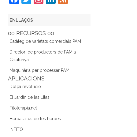
a
w
st
n
e
c
itt
a
k
e
ENLLAÇOS
e
er
gr
e
d
00 RECURSOS 00
b
a
dI
Catàleg de varietats comercials PAM
o
m
n
Directori de productors de PAM a
o
Catalunya
k
Maquinària per processar PAM
APLICACIONS
Dolça revolució
El Jardín de las Lilas
Fitoterapia.net
Herbalia: us de les herbes
INFITO