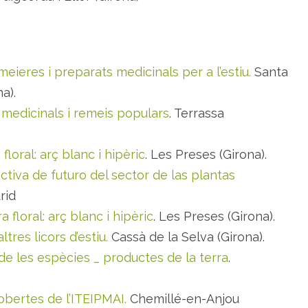
eieres i preparats medicinals per a l’estiu.
Santa
a).
medicinals i remeis populars
. Terrassa
loral: arç blanc i hipèric
. Les Preses (Girona).
iva de futuro del sector de las plantas
rid
floral: arç blanc i hipèric
. Les Preses (Girona).
ltres licors d’estiu.
Cassà de la Selva (Girona).
de les espècies _ productes de la terra
.
bertes de l’ITEIPMAI.
Chemillé-en-Anjou