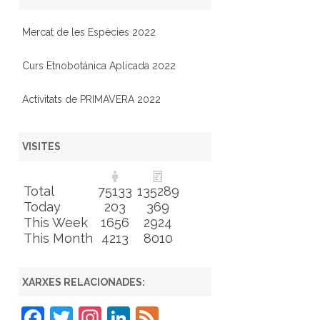
Mercat de les Espècies 2022
Curs Etnobotánica Aplicada 2022
Activitats de PRIMAVERA 2022
VISITES
Total
75133
135289
Today
203
369
This Week
1656
2924
This Month
4213
8010
XARXES RELACIONADES:
F
T
In
Li
F