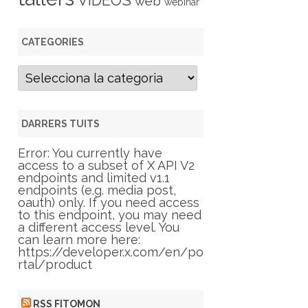
VIDEOS
web
webinar
CATEGORIES
C
a
t
e
g
DARRERS TUITS
o
r
Error: You currently have
i
access to a subset of X API V2
e
endpoints and limited v1.1
s
endpoints (e.g. media post,
oauth) only. If you need access
to this endpoint, you may need
a different access level. You
can learn more here:
https://developer.x.com/en/po
rtal/product
RSS FITOMON