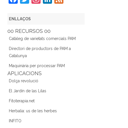
a
w
st
n
e
c
itt
a
k
e
ENLLAÇOS
e
er
gr
e
d
00 RECURSOS 00
b
a
dI
Catàleg de varietats comercials PAM
o
m
n
Directori de productors de PAM a
o
Catalunya
k
Maquinària per processar PAM
APLICACIONS
Dolça revolució
El Jardín de las Lilas
Fitoterapia.net
Herbalia: us de les herbes
INFITO