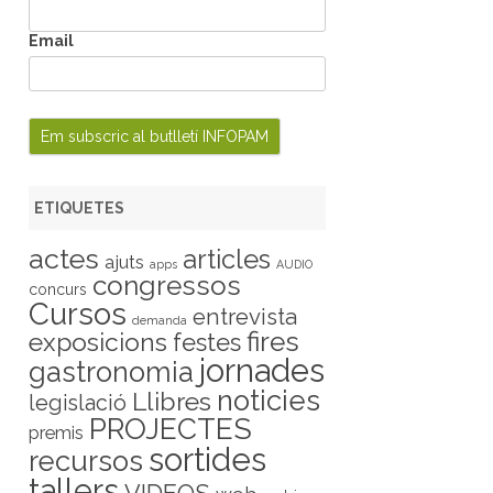
Email
ETIQUETES
actes
articles
ajuts
apps
AUDIO
congressos
concurs
Cursos
entrevista
demanda
fires
exposicions
festes
jornades
gastronomia
noticies
Llibres
legislació
PROJECTES
premis
sortides
recursos
tallers