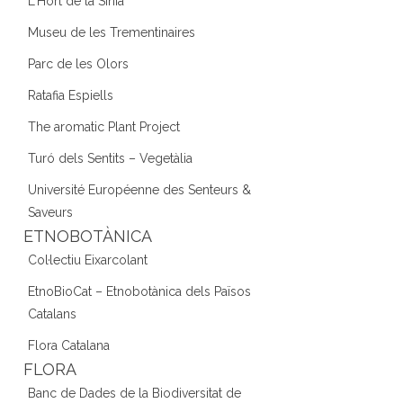
L'Hort de la Sínia
Museu de les Trementinaires
Parc de les Olors
Ratafia Espiells
The aromatic Plant Project
Turó dels Sentits – Vegetàlia
Université Européenne des Senteurs &
Saveurs
ETNOBOTÀNICA
Col·lectiu Eixarcolant
EtnoBioCat – Etnobotànica dels Països
Catalans
Flora Catalana
FLORA
Banc de Dades de la Biodiversitat de