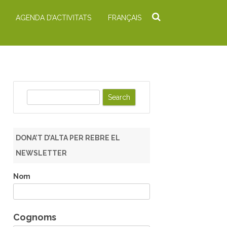
AGENDA D’ACTIVITATS
FRANÇAIS
S
e
a
r
DONA’T D’ALTA PER REBRE EL
c
NEWSLETTER
h
Nom
Cognoms