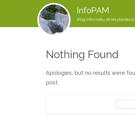
InfoPAM
Blog informatiu de les plantes a
Nothing Found
Apologies, but no results were fou
post.
S
e
a
r