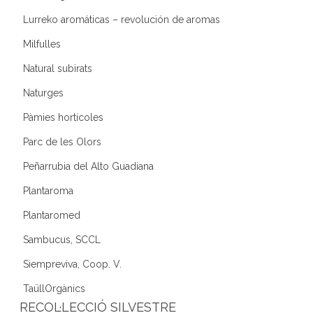
Lurreko aromáticas – revolución de aromas
Milfulles
Natural subirats
Naturges
Pàmies hortícoles
Parc de les Olors
Peñarrubia del Alto Guadiana
Plantaroma
Plantaromed
Sambucus, SCCL
Siempreviva, Coop. V.
TaüllOrgànics
RECOL·LECCIÓ SILVESTRE