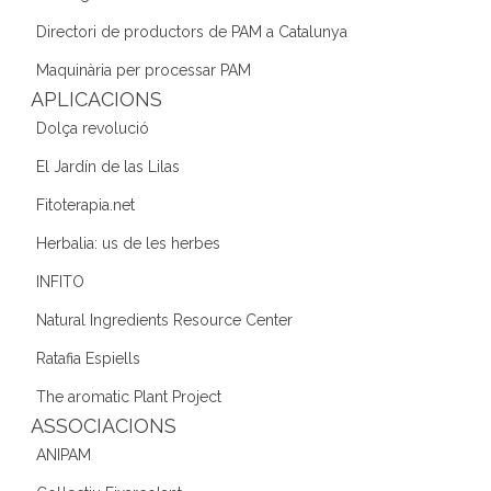
o
m
n
Directori de productors de PAM a Catalunya
o
Maquinària per processar PAM
k
APLICACIONS
Dolça revolució
El Jardín de las Lilas
Fitoterapia.net
Herbalia: us de les herbes
INFITO
Natural Ingredients Resource Center
Ratafia Espiells
The aromatic Plant Project
ASSOCIACIONS
ANIPAM