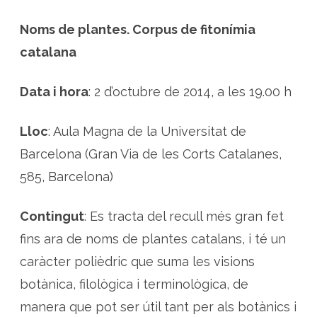
e
l
l
Noms de plantes. Corpus de fitonímia
l
i
catalana
b
r
e
s
Data i hora
: 2 d’octubre de 2014, a les 19.00 h
o
b
r
e
Lloc
: Aula Magna de la Universitat de
n
o
Barcelona (Gran Via de les Corts Catalanes,
m
s
d
585, Barcelona)
e
p
l
a
Contingut
: Es tracta del recull més gran fet
n
t
fins ara de noms de plantes catalans, i té un
e
s
caràcter polièdric que suma les visions
botànica, filològica i terminològica, de
manera que pot ser útil tant per als botànics i