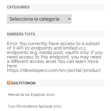
CATEGORIES
C
a
t
e
g
DARRERS TUITS
o
r
Error: You currently have access to a subset
i
of X API V2 endpoints and limited v1.1
e
endpoints (e.g. media post, oauth) only. If you
s
need access to this endpoint, you may need
a different access level. You can learn more
here:
https://developer.x.com/en/portal/product
RSS FITOMON
Mercat de les Espècies 2022
Curs Etnobotánica Aplicada 2022