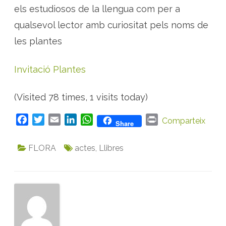
els estudiosos de la llengua com per a
qualsevol lector amb curiositat pels noms de
les plantes
Invitació Plantes
(Visited 78 times, 1 visits today)
F
T
E
L
W
P
Comparteix
Share
a
w
m
i
h
r
c
i
a
n
a
i
FLORA
actes
,
Llibres
e
t
i
k
t
n
b
t
l
e
s
t
o
e
d
A
o
r
I
p
k
n
p