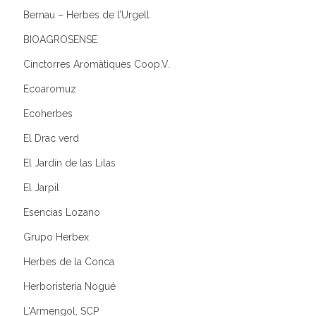
Bernau – Herbes de l’Urgell
BIOAGROSENSE
Cinctorres Aromàtiques Coop.V.
Ecoaromuz
Ecoherbes
El Drac verd
El Jardín de las Lilas
El Jarpil
Esencias Lozano
Grupo Herbex
Herbes de la Conca
Herboristeria Nogué
L'Armengol, SCP