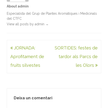
About admin
Especialista del Grup de Plantes Aromàtiques i Medicinals
del CTFC
View all posts by admin
→
Navegació
JORNADA:
SORTIDES: festes de
d'entrades
Aprofitament de
tardor als Parcs de
fruits silvestes
les Olors
Deixa un comentari