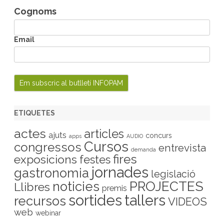
Cognoms
Email
ETIQUETES
actes
articles
ajuts
concurs
apps
AUDIO
Cursos
congressos
entrevista
demanda
fires
exposicions
festes
jornades
gastronomia
legislació
PROJECTES
noticies
Llibres
premis
sortides
tallers
recursos
VIDEOS
web
webinar