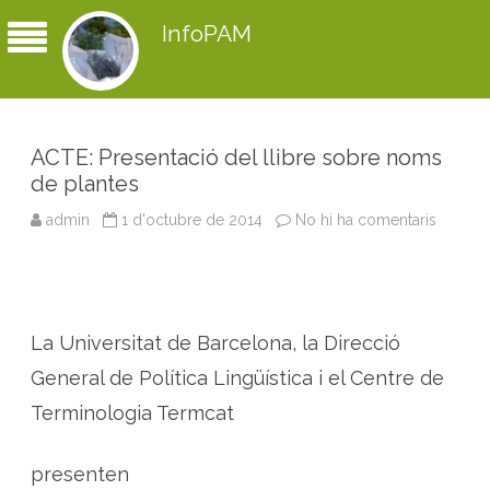
InfoPAM
ACTE: Presentació del llibre sobre noms
de plantes
admin
1 d'octubre de 2014
No hi ha comentaris
a
A
C
T
E
:
P
r
La Universitat de Barcelona, la Direcció
e
s
e
General de Política Lingüística i el Centre de
n
t
Terminologia Termcat
a
c
i
ó
presenten
d