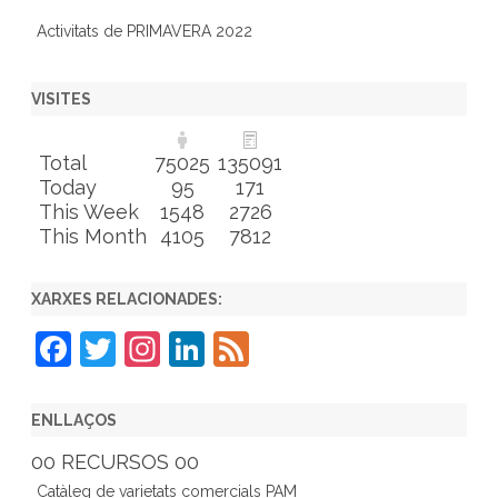
Activitats de PRIMAVERA 2022
VISITES
Total
75025
135091
Today
95
171
This Week
1548
2726
This Month
4105
7812
XARXES RELACIONADES:
F
T
In
Li
F
a
w
st
n
e
c
itt
a
k
e
ENLLAÇOS
e
er
gr
e
d
00 RECURSOS 00
b
a
dI
Catàleg de varietats comercials PAM