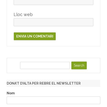
Lloc web
S
e
a
r
DONA’T D’ALTA PER REBRE EL NEWSLETTER
c
h
Nom