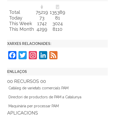
Total
75219
135389
Today
73
81
This Week
1742
3024
This Month
4299
8110
XARXES RELACIONADES:
F
T
In
Li
F
a
w
st
n
e
c
itt
a
k
e
ENLLAÇOS
e
er
gr
e
d
00 RECURSOS 00
b
a
dI
Catàleg de varietats comercials PAM
o
m
n
Directori de productors de PAM a Catalunya
o
Maquinària per processar PAM
k
APLICACIONS