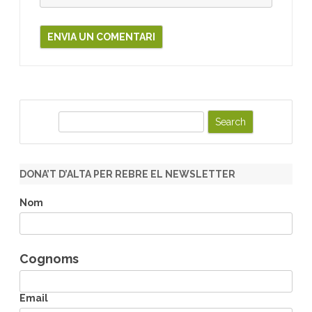
S
e
a
r
DONA’T D’ALTA PER REBRE EL NEWSLETTER
c
h
Nom
Cognoms
Email