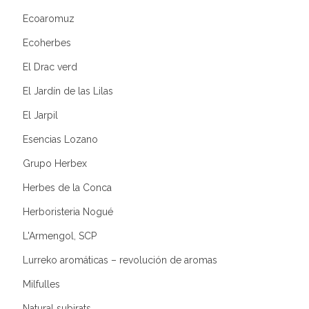
Ecoaromuz
Ecoherbes
El Drac verd
El Jardín de las Lilas
El Jarpil
Esencias Lozano
Grupo Herbex
Herbes de la Conca
Herboristeria Nogué
L'Armengol, SCP
Lurreko aromáticas – revolución de aromas
Milfulles
Natural subirats