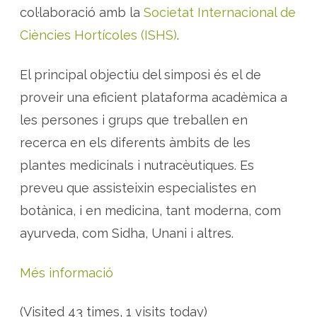
a
col·laboració amb la
Societat Internacional de
t
i
Ciències Hortícoles (ISHS)
.
o
n
a
l
El principal objectiu del simposi és el de
S
y
m
proveir una eficient plataforma acadèmica a
p
o
les persones i grups que treballen en
s
i
recerca en els diferents àmbits de les
u
m
o
plantes medicinals i nutracèutiques. Es
n
M
preveu que assisteixin especialistes en
e
d
botànica, i en medicina, tant moderna, com
i
c
ayurveda, com Sidha, Unani i altres.
i
n
a
l
Més informació
a
n
d
N
(Visited 43 times, 1 visits today)
u