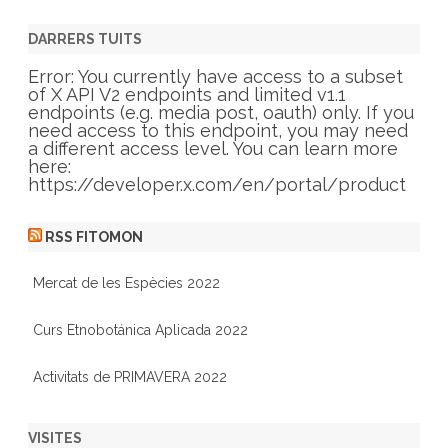
t
e
g
DARRERS TUITS
o
r
Error: You currently have access to a subset
i
of X API V2 endpoints and limited v1.1
e
endpoints (e.g. media post, oauth) only. If you
s
need access to this endpoint, you may need
a different access level. You can learn more
here:
https://developer.x.com/en/portal/product
RSS FITOMON
Mercat de les Espècies 2022
Curs Etnobotánica Aplicada 2022
Activitats de PRIMAVERA 2022
VISITES