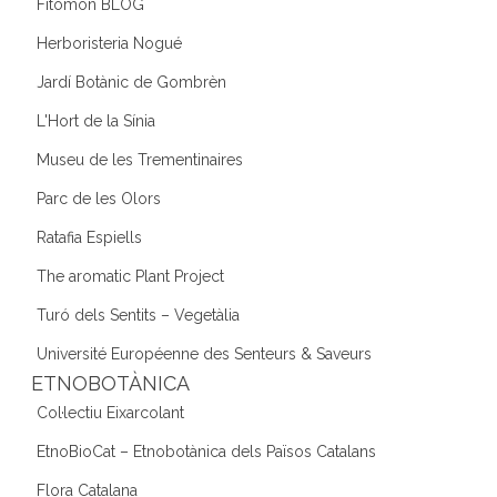
Fitomon BLOG
Herboristeria Nogué
Jardí Botànic de Gombrèn
L'Hort de la Sínia
Museu de les Trementinaires
Parc de les Olors
Ratafia Espiells
The aromatic Plant Project
Turó dels Sentits – Vegetàlia
Université Européenne des Senteurs & Saveurs
ETNOBOTÀNICA
Col·lectiu Eixarcolant
EtnoBioCat – Etnobotànica dels Països Catalans
Flora Catalana