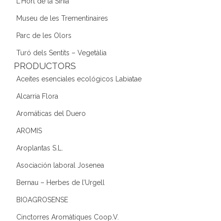
L'Hort de la Sínia
Museu de les Trementinaires
Parc de les Olors
Turó dels Sentits – Vegetàlia
PRODUCTORS
Aceites esenciales ecológicos Labiatae
Alcarria Flora
Aromáticas del Duero
AROMIS
Aroplantas S.L.
Asociación laboral Josenea
Bernau – Herbes de l’Urgell
BIOAGROSENSE
Cinctorres Aromàtiques Coop.V.