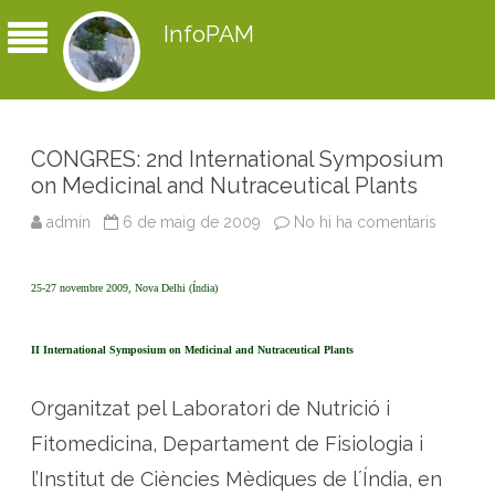
InfoPAM
CONGRES: 2nd International Symposium
on Medicinal and Nutraceutical Plants
admin
6 de maig de 2009
No hi ha comentaris
a
C
O
N
G
25-27 novembre 2009, Nova Delhi (Índia)
R
E
S
:
II International Symposium on Medicinal and Nutraceutical Plants
2
n
d
Organitzat pel Laboratori de Nutrició i
I
n
t
Fitomedicina, Departament de Fisiologia i
e
r
l’Institut de Ciències Mèdiques de l´Índia, en
n