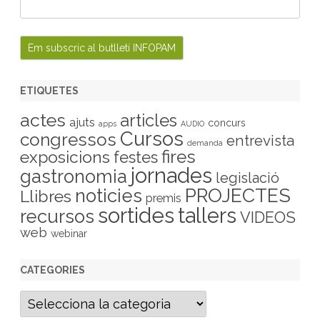
ETIQUETES
actes
articles
ajuts
concurs
apps
AUDIO
Cursos
congressos
entrevista
demanda
fires
exposicions
festes
jornades
gastronomia
legislació
PROJECTES
noticies
Llibres
premis
sortides
tallers
recursos
VIDEOS
web
webinar
CATEGORIES
C
a