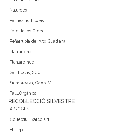
Naturges
Pàmies hortícoles
Parc de les Olors
Peñarrubia del Alto Guadiana
Plantaroma
Plantaromed
Sambucus, SCCL
Siempreviva, Coop. V.
TaüllOrgànics
RECOL·LECCIÓ SILVESTRE
APROGEN
Col·lectiu Eixarcolant
El Jarpil