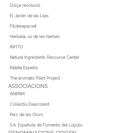
Dolça revolució
El Jardín de las Lilas
Fitoterapia.net
Herbalia: us de les herbes
INFITO
Natural Ingredients Resource Center
Ratafia Espiells
The aromatic Plant Project
ASSOCIACIONS
ANIPAM
Col·lectiu Eixarcolant
Parc de les Olors
S.A. Española de Fomento del Lúpulo
DENOMINACIONS ORIGEN