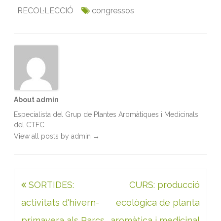
b
t
l
e
s
t
RECOL·LECCIÓ
congressos
o
e
d
A
o
r
I
p
k
n
p
About admin
Especialista del Grup de Plantes Aromàtiques i Medicinals
del CTFC
View all posts by admin
→
Navegació
SORTIDES:
CURS: producció
d'entrades
activitats d'hivern-
ecològica de planta
primavera als Parcs
aromàtica i medicinal