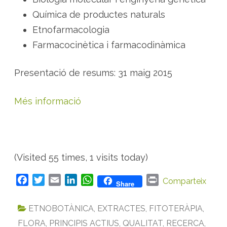
s
p
Química de productes naturals
r
o
Etnofarmacologia
d
u
Farmacocinètica i farmacodinàmica
c
t
e
s
Presentació de resums: 31 maig 2015
n
a
t
u
Més informació
r
a
l
s
(Visited 55 times, 1 visits today)
F
T
E
L
W
P
Comparteix
Share
a
w
m
i
h
r
c
i
a
n
a
i
ETNOBOTÀNICA
,
EXTRACTES
,
FITOTERÀPIA
,
e
t
i
k
t
n
FLORA
,
PRINCIPIS ACTIUS
,
QUALITAT
,
RECERCA
,