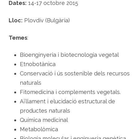
i
Dates:
14-17 octobre 2015
a
a
B
u
Lloc:
Plovdiv (Bulgària)
l
g
à
r
Temes
:
i
a
s
o
Bioenginyeria i biotecnologia vegetal
b
r
Etnobotànica
e
l
Conservació i ús sostenible dels recursos
a
u
naturals
t
i
Fitomedicina i complements vegetals.
l
i
Aïllament i elucidació estructural de
t
z
productes naturals
a
c
i
Química medicinal
ó
d
Metabolòmica
e
l
Biologia molecular i enginyeria genètica