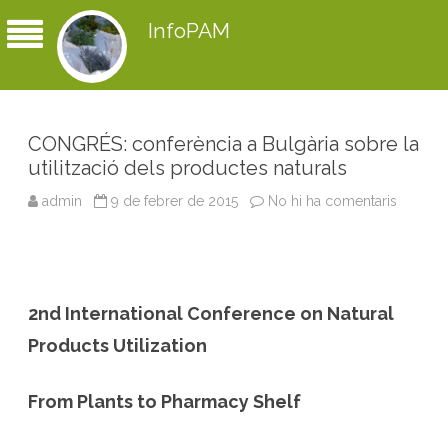
InfoPAM
CONGRÉS: conferència a Bulgària sobre la
utilització dels productes naturals
admin
9 de febrer de 2015
No hi ha comentaris
a
C
O
N
G
R
É
S
2nd International Conference on Natural
:
c
o
Products Utilization
n
f
e
r
From Plants to Pharmacy Shelf
è
n
c