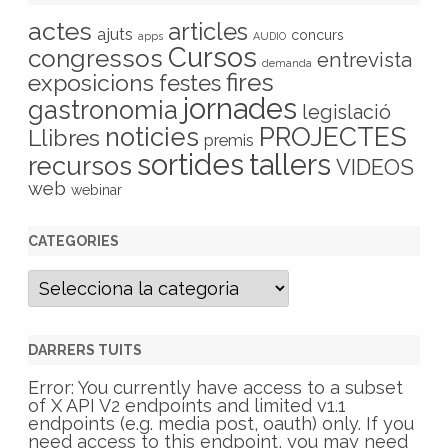
actes
articles
ajuts
concurs
apps
AUDIO
Cursos
congressos
entrevista
demanda
fires
exposicions
festes
jornades
gastronomia
legislació
PROJECTES
noticies
Llibres
premis
sortides
tallers
recursos
VIDEOS
web
webinar
CATEGORIES
C
a
t
e
g
DARRERS TUITS
o
r
Error: You currently have access to a subset
i
of X API V2 endpoints and limited v1.1
e
endpoints (e.g. media post, oauth) only. If you
s
need access to this endpoint, you may need