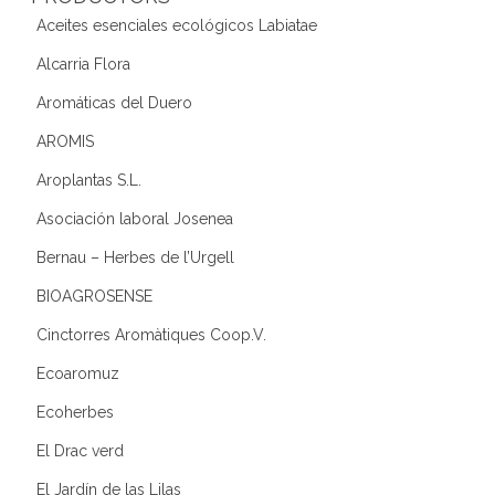
Aceites esenciales ecológicos Labiatae
Alcarria Flora
Aromáticas del Duero
AROMIS
Aroplantas S.L.
Asociación laboral Josenea
Bernau – Herbes de l’Urgell
BIOAGROSENSE
Cinctorres Aromàtiques Coop.V.
Ecoaromuz
Ecoherbes
El Drac verd
El Jardín de las Lilas