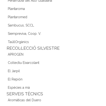
Peñarrubia del Alto Guadiana
Plantaroma
Plantaromed
Sambucus, SCCL
Siempreviva, Coop. V.
TaüllOrgànics
RECOL·LECCIÓ SILVESTRE
APROGEN
Col·lectiu Eixarcolant
El Jarpil
El Repión
Espècies a mà
SERVEIS TÈCNICS
Aromáticas del Duero