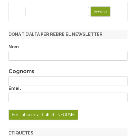
S
e
a
r
DONA’T D’ALTA PER REBRE EL NEWSLETTER
c
h
Nom
Cognoms
Email
ETIQUETES