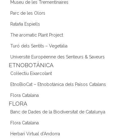
Museu de les Trementinaires
Parc de les Olors
Ratafia Espiells
The aromatic Plant Project
Turó dels Sentits – Vegetàlia
Université Européenne des Senteurs & Saveurs
ETNOBOTÀNICA
Col·lectiu Eixarcolant
EtnoBioCat – Etnobotànica dels Països Catalans
Flora Catalana
FLORA
Banc de Dades de la Biodiversitat de Catalunya
Flora Catalana
Herbari Virtual d'Andorra