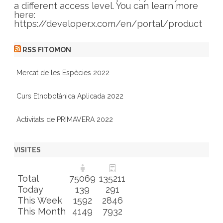
a different access level. You can learn more
here:
https://developer.x.com/en/portal/product
RSS FITOMON
Mercat de les Espècies 2022
Curs Etnobotánica Aplicada 2022
Activitats de PRIMAVERA 2022
VISITES
Total
75069
135211
Today
139
291
This Week
1592
2846
This Month
4149
7932