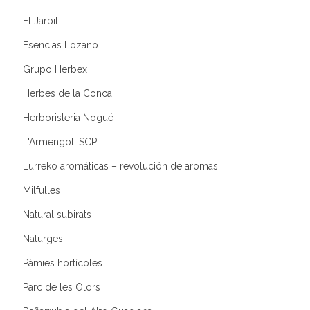
El Jarpil
Esencias Lozano
Grupo Herbex
Herbes de la Conca
Herboristeria Nogué
L'Armengol, SCP
Lurreko aromáticas – revolución de aromas
Milfulles
Natural subirats
Naturges
Pàmies hortícoles
Parc de les Olors