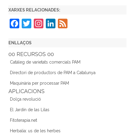
XARXES RELACIONADES:
F
T
In
Li
F
a
w
st
n
e
c
itt
a
k
e
ENLLAÇOS
e
er
gr
e
d
00 RECURSOS 00
b
a
dI
Catàleg de varietats comercials PAM
o
m
n
Directori de productors de PAM a Catalunya
o
Maquinària per processar PAM
k
APLICACIONS
Dolça revolució
El Jardín de las Lilas
Fitoterapia.net
Herbalia: us de les herbes