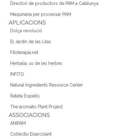
o
m
n
Directori de productors de PAM a Catalunya
o
Maquinària per processar PAM
k
APLICACIONS
Dolça revolució
El Jardín de las Lilas
Fitoterapia.net
Herbalia: us de les herbes
INFITO
Natural Ingredients Resource Center
Ratafia Espiells
The aromatic Plant Project
ASSOCIACIONS
ANIPAM
Col·lectiu Eixarcolant