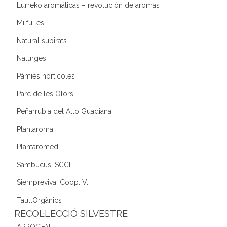
Lurreko aromáticas – revolución de aromas
Milfulles
Natural subirats
Naturges
Pàmies hortícoles
Parc de les Olors
Peñarrubia del Alto Guadiana
Plantaroma
Plantaromed
Sambucus, SCCL
Siempreviva, Coop. V.
TaüllOrgànics
RECOL·LECCIÓ SILVESTRE
APROGEN