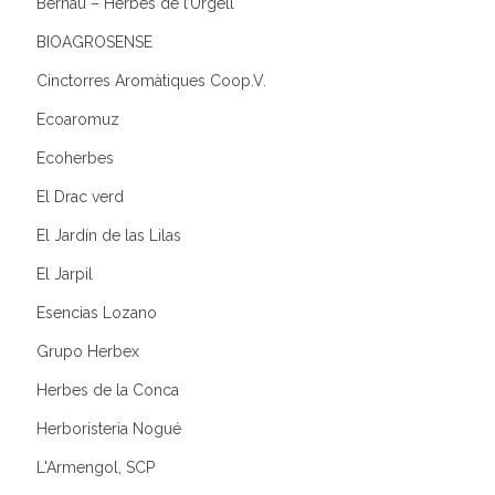
Bernau – Herbes de l’Urgell
BIOAGROSENSE
Cinctorres Aromàtiques Coop.V.
Ecoaromuz
Ecoherbes
El Drac verd
El Jardín de las Lilas
El Jarpil
Esencias Lozano
Grupo Herbex
Herbes de la Conca
Herboristeria Nogué
L'Armengol, SCP