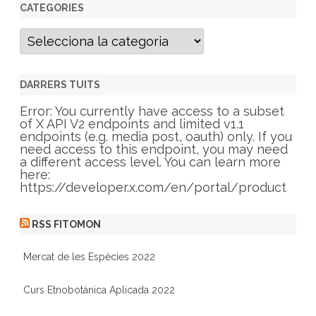
CATEGORIES
C
a
t
e
g
DARRERS TUITS
o
r
Error: You currently have access to a subset
i
of X API V2 endpoints and limited v1.1
e
endpoints (e.g. media post, oauth) only. If you
s
need access to this endpoint, you may need
a different access level. You can learn more
here:
https://developer.x.com/en/portal/product
RSS FITOMON
Mercat de les Espècies 2022
Curs Etnobotánica Aplicada 2022