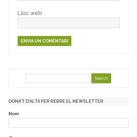
Lloc web
S
e
a
r
DONA’T D’ALTA PER REBRE EL NEWSLETTER
c
h
Nom