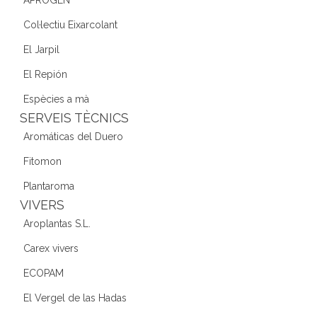
Col·lectiu Eixarcolant
El Jarpil
El Repión
Espècies a mà
SERVEIS TÈCNICS
Aromáticas del Duero
Fitomon
Plantaroma
VIVERS
Aroplantas S.L.
Carex vivers
ECOPAM
El Vergel de las Hadas