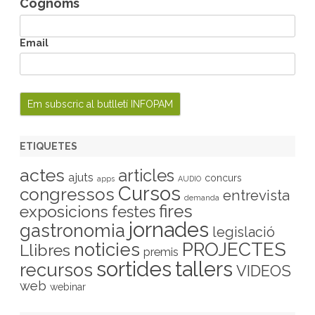
Cognoms
Email
ETIQUETES
actes
articles
ajuts
concurs
apps
AUDIO
Cursos
congressos
entrevista
demanda
fires
exposicions
festes
jornades
gastronomia
legislació
PROJECTES
noticies
Llibres
premis
sortides
tallers
recursos
VIDEOS
web
webinar