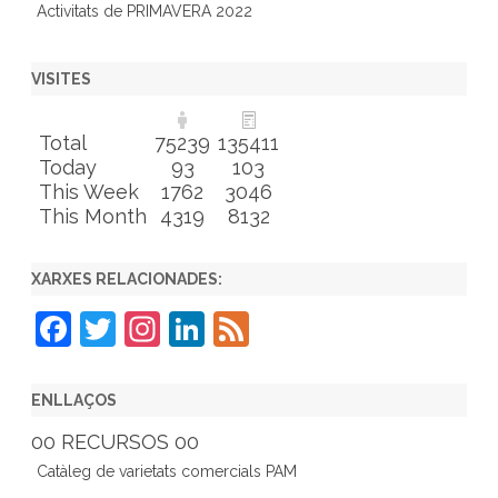
Activitats de PRIMAVERA 2022
VISITES
Total
75239
135411
Today
93
103
This Week
1762
3046
This Month
4319
8132
XARXES RELACIONADES:
F
T
In
Li
F
a
w
st
n
e
c
itt
a
k
e
ENLLAÇOS
e
er
gr
e
d
00 RECURSOS 00
b
a
dI
Catàleg de varietats comercials PAM