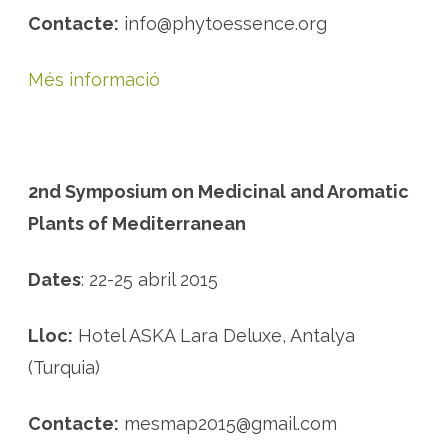
o
s
Contacte:
info@phytoessence.org
i
n
t
e
Més informació
r
n
a
c
i
o
n
a
2nd Symposium on Medicinal and Aromatic
l
s
Plants of Mediterranean
d
u
r
a
Dates
: 22-25 abril 2015
n
t
e
l
Lloc:
Hotel ASKA Lara Deluxe, Antalya
2
0
(Turquia)
1
5
Contacte:
mesmap2015@gmail.com