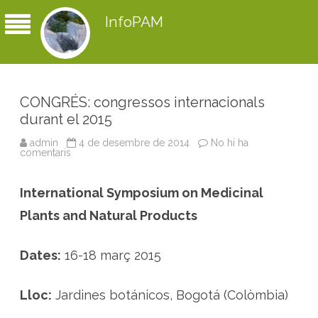
InfoPAM
CONGRÉS: congressos internacionals
durant el 2015
admin
4 de desembre de 2014
No hi ha
comentaris
a
C
O
N
International Symposium on Medicinal
G
R
É
Plants and Natural Products
S
:
c
o
Dates:
16-18 març 2015
n
g
r
e
Lloc:
Jardines botánicos, Bogotá (Colòmbia)
s
s