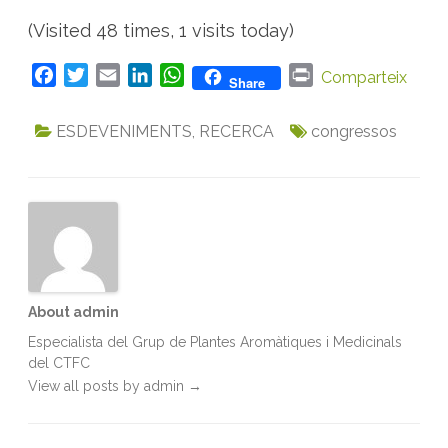
(Visited 48 times, 1 visits today)
F
T
E
L
W
P
Comparteix
Share
a
w
m
i
h
r
c
i
a
n
a
i
ESDEVENIMENTS
,
RECERCA
congressos
e
t
i
k
t
n
b
t
l
e
s
t
o
e
d
A
o
r
I
p
k
n
p
About admin
Especialista del Grup de Plantes Aromàtiques i Medicinals
del CTFC
View all posts by admin
→