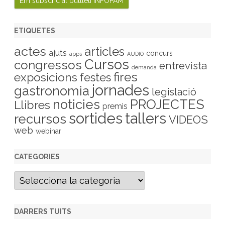
ETIQUETES
actes
articles
ajuts
concurs
apps
AUDIO
Cursos
congressos
entrevista
demanda
fires
exposicions
festes
jornades
gastronomia
legislació
PROJECTES
noticies
Llibres
premis
sortides
tallers
recursos
VIDEOS
web
webinar
CATEGORIES
C
a
t
e
g
DARRERS TUITS
o