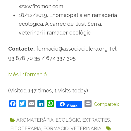
www.fitomon.com
18/12/2019. L’homeopatia en ramaderia
ecològica. A càrrec de: Just Serra,
veterinari i ramader ecològic
Contacte:
formacio@associaciolera.org Tel.
93 878 70 35 / 672 337 305
Més informació
(Visited 147 times, 1 visits today)
F
T
E
L
W
P
Comparteix
Share
a
w
m
i
h
r
c
i
a
n
a
i
AROMATERÀPIA
,
ECOLÒGIC
,
EXTRACTES
,
e
t
i
k
t
n
FITOTERÀPIA
,
FORMACIO
,
VETERINARIA