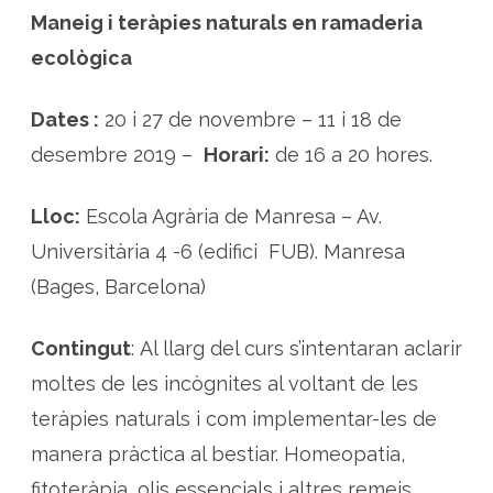
a
Maneig i teràpies naturals en ramaderia
l
s
ecològica
p
e
r
a
Dates :
20 i 27 de novembre – 11 i 18 de
l
b
e
desembre 2019 –
Horari:
de 16 a 20 hores.
s
t
i
a
Lloc:
Escola Agrària de Manresa – Av.
r
Universitària 4 -6 (edifici FUB). Manresa
(Bages, Barcelona)
Contingut
: Al llarg del curs s’intentaran aclarir
moltes de les incògnites al voltant de les
teràpies naturals i com implementar-les de
manera pràctica al bestiar. Homeopatia,
fitoteràpia, olis essencials i altres remeis