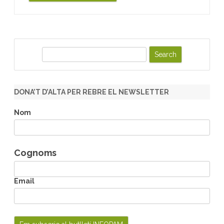
S
e
a
r
DONA’T D’ALTA PER REBRE EL NEWSLETTER
c
h
Nom
Cognoms
Email