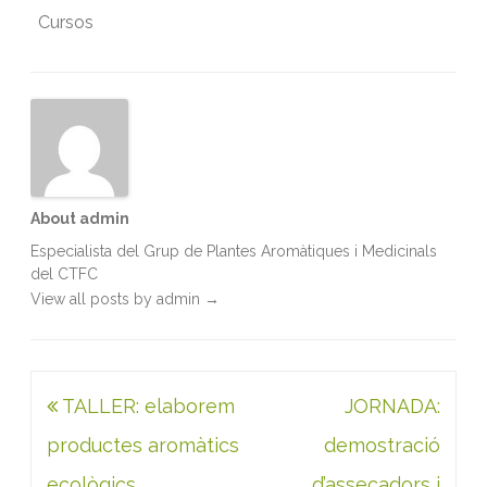
b
t
l
e
s
t
Cursos
o
e
d
A
o
r
I
p
k
n
p
About admin
Especialista del Grup de Plantes Aromàtiques i Medicinals
del CTFC
View all posts by admin
→
Navegació
TALLER: elaborem
JORNADA:
d'entrades
productes aromàtics
demostració
ecològics
d’assecadors i