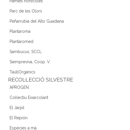
Pàmies hortícoles
Parc de les Olors
Peñarrubia del Alto Guadiana
Plantaroma
Plantaromed
Sambucus, SCCL
Siempreviva, Coop. V.
TaüllOrgànics
RECOL·LECCIÓ SILVESTRE
APROGEN
Col·lectiu Eixarcolant
El Jarpil
El Repión
Espècies a mà