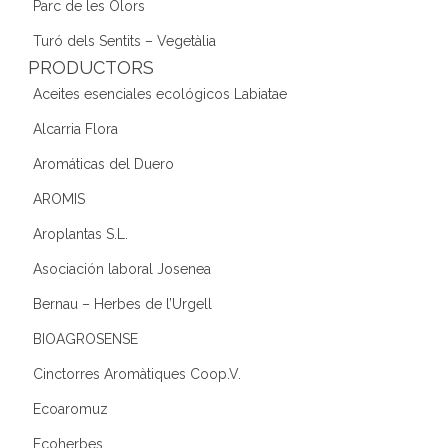
Parc de les Olors
Turó dels Sentits – Vegetàlia
PRODUCTORS
Aceites esenciales ecológicos Labiatae
Alcarria Flora
Aromáticas del Duero
AROMIS
Aroplantas S.L.
Asociación laboral Josenea
Bernau – Herbes de l’Urgell
BIOAGROSENSE
Cinctorres Aromàtiques Coop.V.
Ecoaromuz
Ecoherbes