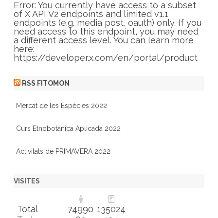
r
Error: You currently have access to a subset
i
of X API V2 endpoints and limited v1.1
e
endpoints (e.g. media post, oauth) only. If you
s
need access to this endpoint, you may need
a different access level. You can learn more
here:
https://developer.x.com/en/portal/product
RSS FITOMON
Mercat de les Espècies 2022
Curs Etnobotánica Aplicada 2022
Activitats de PRIMAVERA 2022
VISITES
Total
74990
135024