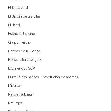
El Drac verd
El Jardín de las Lilas
El Jarpil
Esencias Lozano
Grupo Herbex
Herbes de la Conca
Herboristeria Nogué
L'Armengol, SCP
Lurreko aromáticas – revolución de aromas
Milfulles
Natural subirats
Naturges