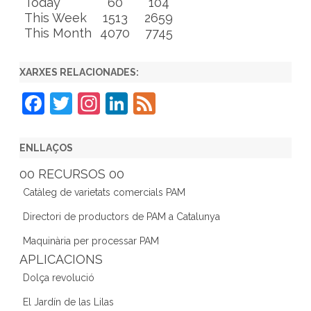
Today
60
104
This Week
1513
2659
This Month
4070
7745
XARXES RELACIONADES:
F
T
In
Li
F
a
w
st
n
e
c
itt
a
k
e
ENLLAÇOS
e
er
gr
e
d
00 RECURSOS 00
b
a
dI
Catàleg de varietats comercials PAM
o
m
n
Directori de productors de PAM a Catalunya
o
Maquinària per processar PAM
k
APLICACIONS
Dolça revolució
El Jardín de las Lilas