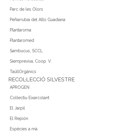
Parc de les Olors
Peñarrubia del Alto Guadiana
Plantaroma
Plantaromed
Sambucus, SCCL
Siempreviva, Coop. V.
TaüllOrgànics
RECOL·LECCIÓ SILVESTRE
APROGEN
Col·lectiu Eixarcolant
El Jarpil
El Repión
Espècies a mà