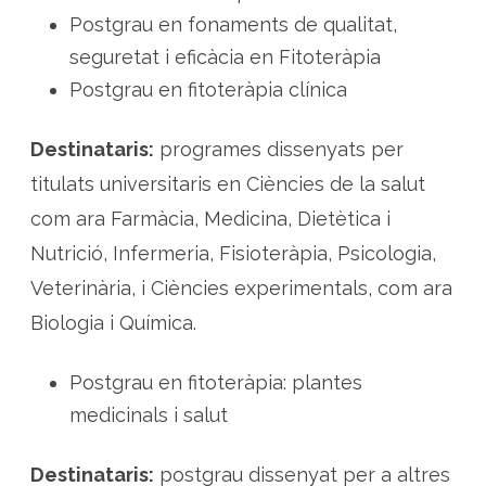
r
Postgrau en fonaments de qualitat,
a
u
seguretat i eficàcia en Fitoteràpia
e
n
f
Postgrau en fitoteràpia clínica
i
t
o
Destinataris:
programes dissenyats per
t
e
r
titulats universitaris en Ciències de la salut
à
p
com ara Farmàcia, Medicina, Dietètica i
i
a
Nutrició, Infermeria, Fisioteràpia, Psicologia,
Veterinària, i Ciències experimentals, com ara
Biologia i Química.
Postgrau en fitoteràpia: plantes
medicinals i salut
Destinataris:
postgrau dissenyat per a altres