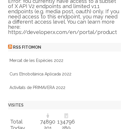
r
Error: You currently have access to a subset
i
of X API V2 endpoints and limited v1.1
e
endpoints (e.g. media post, oauth) only. If you
s
need access to this endpoint, you may need
a different access level. You can learn more
here:
https://developer.x.com/en/portal/product
RSS FITOMON
Mercat de les Espècies 2022
Curs Etnobotánica Aplicada 2022
Activitats de PRIMAVERA 2022
VISITES
Total
74890
134796
Today
201
289