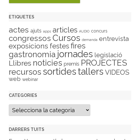
ETIQUETES
actes
articles
ajuts
concurs
apps
AUDIO
Cursos
congressos
entrevista
demanda
fires
exposicions
festes
jornades
gastronomia
legislació
PROJECTES
noticies
Llibres
premis
sortides
tallers
recursos
VIDEOS
web
webinar
CATEGORIES
C
a
t
e
g
DARRERS TUITS
o