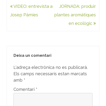
Navegació
VIDEO: entrevista a
JORNADA: produir
d'entrades
Josep Pàmies
plantes aromàtiques
en ecològic
Deixa un comentari
L'adreça electrònica no es publicarà.
Els camps necessaris estan marcats
amb
*
Comentari
*