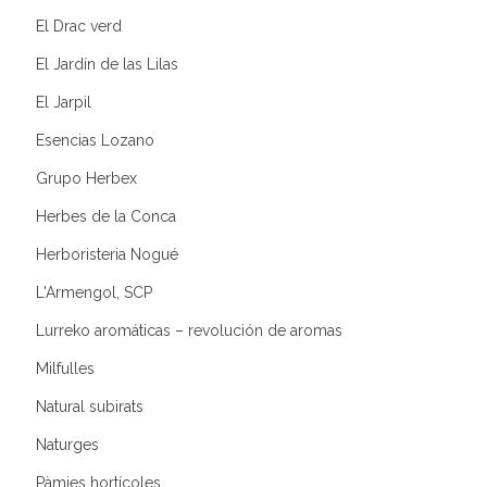
El Drac verd
El Jardín de las Lilas
El Jarpil
Esencias Lozano
Grupo Herbex
Herbes de la Conca
Herboristeria Nogué
L'Armengol, SCP
Lurreko aromáticas – revolución de aromas
Milfulles
Natural subirats
Naturges
Pàmies hortícoles