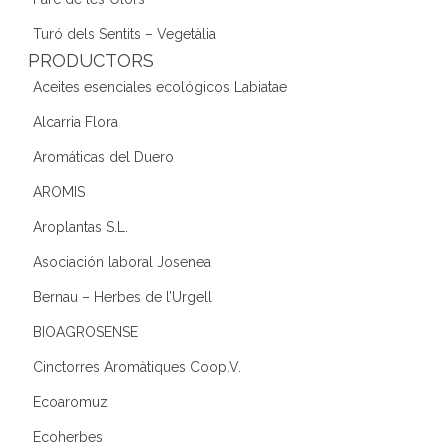
Turó dels Sentits – Vegetàlia
PRODUCTORS
Aceites esenciales ecológicos Labiatae
Alcarria Flora
Aromáticas del Duero
AROMIS
Aroplantas S.L.
Asociación laboral Josenea
Bernau – Herbes de l’Urgell
BIOAGROSENSE
Cinctorres Aromàtiques Coop.V.
Ecoaromuz
Ecoherbes