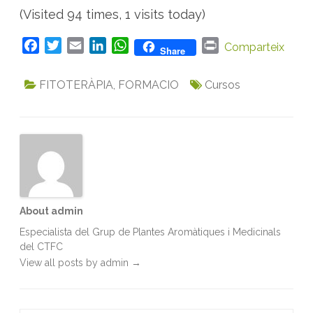
(Visited 94 times, 1 visits today)
F
T
E
L
W
P
Comparteix
Share
a
w
m
i
h
r
c
i
a
n
a
i
FITOTERÀPIA
,
FORMACIO
Cursos
e
t
i
k
t
n
b
t
l
e
s
t
o
e
d
A
o
r
I
p
k
n
p
About admin
Especialista del Grup de Plantes Aromàtiques i Medicinals
del CTFC
View all posts by admin
→