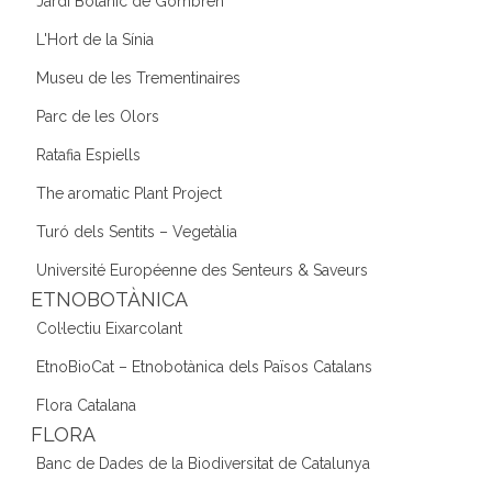
Jardí Botànic de Gombrèn
L'Hort de la Sínia
Museu de les Trementinaires
Parc de les Olors
Ratafia Espiells
The aromatic Plant Project
Turó dels Sentits – Vegetàlia
Université Européenne des Senteurs & Saveurs
ETNOBOTÀNICA
Col·lectiu Eixarcolant
EtnoBioCat – Etnobotànica dels Països Catalans
Flora Catalana
FLORA
Banc de Dades de la Biodiversitat de Catalunya