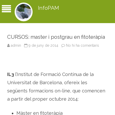
InfoPAM
CURSOS: master i postgrau en fitoteràpia
admin
9 de juny de 2014
No hi ha comentaris
a
C
U
R
S
O
S
:
IL3
l’Institut de Formació Contínua de la
m
a
s
Universitat de Barcelona, ofereix les
t
e
següents formacions on-line, que comencen
r
i
a partir del proper octubre 2014:
p
o
s
t
Màster en fitoteràpia
g