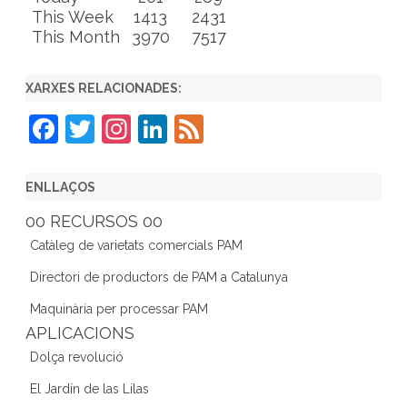
This Week
1413
2431
This Month
3970
7517
XARXES RELACIONADES:
F
T
In
Li
F
a
w
st
n
e
c
itt
a
k
e
ENLLAÇOS
e
er
gr
e
d
00 RECURSOS 00
b
a
dI
Catàleg de varietats comercials PAM
o
m
n
Directori de productors de PAM a Catalunya
o
Maquinària per processar PAM
k
APLICACIONS
Dolça revolució
El Jardín de las Lilas