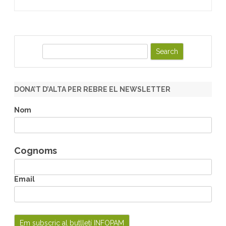
S
e
a
r
DONA’T D’ALTA PER REBRE EL NEWSLETTER
c
h
Nom
Cognoms
Email