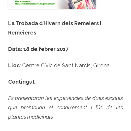
T
r
o
b
a
d
La Trobada d’Hivern dels Remeiers i
a
d
Remeieres
e
l
c
o
Data: 18 de febrer 2017
l
·
l
e
Lloc
: Centre Cívic de Sant Narcís, Girona.
c
t
i
u
Contingut
:
d
e
R
e
Es presentaran les experiències de dues escoles
m
e
que promouen el coneixement i l’ús de les
i
e
r
plantes medicinals
s
i
R