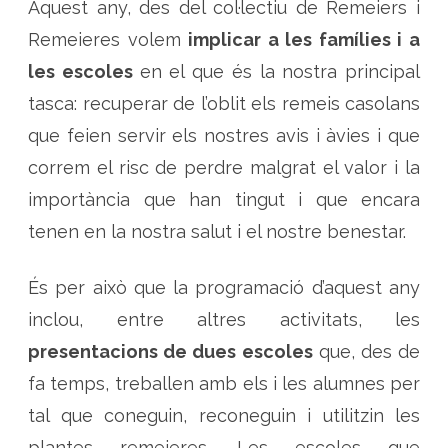
e
Aquest any, des del col·lectiu de Remeiers i
m
e
Remeieres volem
implicar a les famílies i a
i
r
les escoles
en el que és la nostra principal
e
s
p
tasca: recuperar de l’oblit els remeis casolans
o
s
que feien servir els nostres avis i àvies i que
a
l
correm el risc de perdre malgrat el valor i la
’
a
importància que han tingut i que encara
c
c
e
tenen en la nostra salut i el nostre benestar.
n
t
e
n
És per això que la programació d’aquest any
e
l
inclou, entre altres activitats, les
p
ú
presentacions de dues escoles
que, des de
b
l
i
fa temps, treballen amb els i les alumnes per
c
i
tal que coneguin, reconeguin i utilitzin les
n
f
plantes remeieres. Les escoles que