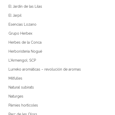
El Jardín de las Lilas
El Jarpil
Esencias Lozano
Grupo Herbex
Herbes de la Conca
Herboristeria Nogué
L'Armengol, SCP
Lurreko aromáticas – revolución de aromas
Milfulles
Natural subirats
Naturges
Pàmies hortícoles
Parc de les Olors