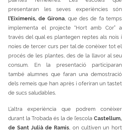
a
n
presentaran les seves experiències són
t
i
l
l’Eiximenis, de Girona
, que des de fa temps
i
f
implementa el projecte “Hort amb Cor” a
a
m
través del qual es plantegen reptes als nois i
i
l
i
noies de tercer curs per tal de conèixer tot el
a
r
procés de les plantes, des de la llavor al seu
consum. En la presentació participaran
també alumnes que faran una demostració
dels remeis que han après i oferiran un tastet
de sucs saludables.
L’altra experiència que podrem conèixer
durant la Trobada és la de l’escola
Castellum,
de Sant Julià de Ramis
, on cultiven un hort