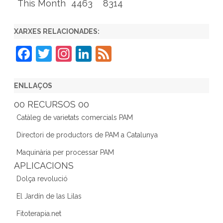
This Month
4463
8314
XARXES RELACIONADES:
F
T
In
Li
F
a
w
st
n
e
c
itt
a
k
e
ENLLAÇOS
e
er
gr
e
d
00 RECURSOS 00
b
a
dI
Catàleg de varietats comercials PAM
o
m
n
Directori de productors de PAM a Catalunya
o
Maquinària per processar PAM
k
APLICACIONS
Dolça revolució
El Jardín de las Lilas
Fitoterapia.net