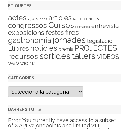
ETIQUETES
actes
articles
ajuts
concurs
apps
AUDIO
Cursos
congressos
entrevista
demanda
fires
exposicions
festes
jornades
gastronomia
legislació
PROJECTES
noticies
Llibres
premis
sortides
tallers
recursos
VIDEOS
web
webinar
CATEGORIES
C
a
t
e
g
DARRERS TUITS
o
r
Error: You currently have access to a subset
i
of X API V2 endpoints and limited v1.1