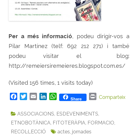
Per a més informació
, podeu dirigir-vos a
Pilar Martínez (telf: 692 212 271) i també
podeu visitar el blog:
http://remeiersiremeieres.blogspot.com.es/
(Visited 156 times, 1 visits today)
F
T
E
L
W
P
Comparteix
Share
a
w
m
i
h
r
c
i
a
n
a
i
ASSOCIACIONS
,
ESDEVENIMENTS
,
e
t
i
k
t
n
ETNOBOTÀNICA
,
FITOTERÀPIA
,
FORMACIO
,
b
t
l
e
s
t
RECOL·LECCIÓ
actes
,
jornades
o
e
d
A