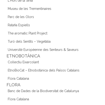
L'Hort de la Sínia
Museu de les Trementinaires
Parc de les Olors
Ratafia Espiells
The aromatic Plant Project
Turó dels Sentits – Vegetàlia
Université Européenne des Senteurs & Saveurs
ETNOBOTÀNICA
Col·lectiu Eixarcolant
EtnoBioCat – Etnobotànica dels Països Catalans
Flora Catalana
FLORA
Banc de Dades de la Biodiversitat de Catalunya
Flora Catalana