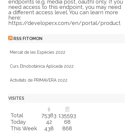
e
endpoints (e.g. media post, oauth) only. If you
s
need access to this endpoint, you may need
a different access level. You can learn more
here:
https://developer.x.com/en/portal/product
RSS FITOMON
Mercat de les Espècies 2022
Curs Etnobotánica Aplicada 2022
Activitats de PRIMAVERA 2022
VISITES
Total
75383
135593
Today
42
68
This Week
438
868