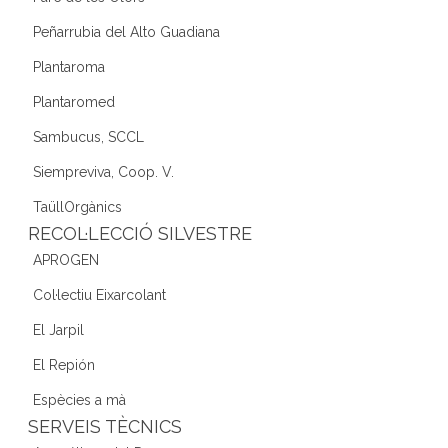
Peñarrubia del Alto Guadiana
Plantaroma
Plantaromed
Sambucus, SCCL
Siempreviva, Coop. V.
TaüllOrgànics
RECOL·LECCIÓ SILVESTRE
APROGEN
Col·lectiu Eixarcolant
El Jarpil
El Repión
Espècies a mà
SERVEIS TÈCNICS