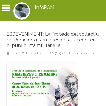
InfoPAM
ESDEVENIMENT: La Trobada del col·lectiu
de Remeiers i Remeires posa l’accent en
el públic infantil i familiar
admin
8 de febrer de 2017
No hi ha comentaris
a
E
S
D
E
V
E
N
I
M
E
N
T
:
L
a