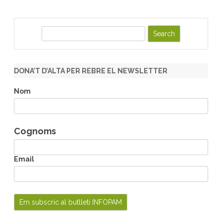
S
e
a
r
DONA’T D’ALTA PER REBRE EL NEWSLETTER
c
h
Nom
Cognoms
Email