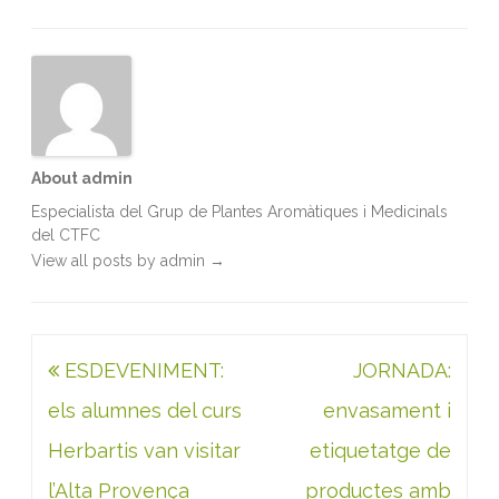
o
r
I
p
k
n
p
About admin
Especialista del Grup de Plantes Aromàtiques i Medicinals
del CTFC
View all posts by admin
→
Navegació
ESDEVENIMENT:
JORNADA:
d'entrades
els alumnes del curs
envasament i
Herbartis van visitar
etiquetatge de
l’Alta Provença
productes amb