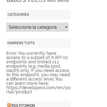
VIDEOS
web
webinar
CATEGORIES
C
a
t
e
g
DARRERS TUITS
o
r
Error: You currently have
i
access to a subset of X API V2
e
endpoints and limited v1.1
s
endpoints (e.g. media post,
oauth) only. If you need access
to this endpoint, you may need
a different access level. You
can learn more here:
https://developer.x.com/en/po
rtal/product
RSS FITOMON