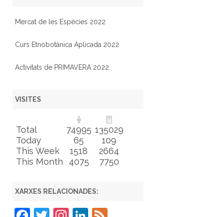
Mercat de les Espècies 2022
Curs Etnobotánica Aplicada 2022
Activitats de PRIMAVERA 2022
VISITES
Total
74995
135029
Today
65
109
This Week
1518
2664
This Month
4075
7750
XARXES RELACIONADES:
F
T
In
Li
F