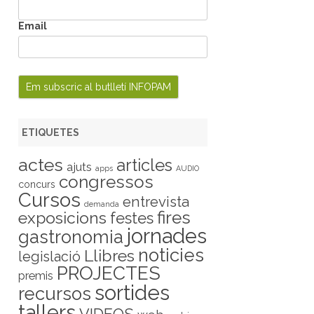
Email
ETIQUETES
actes
articles
ajuts
apps
AUDIO
congressos
concurs
Cursos
entrevista
demanda
fires
exposicions
festes
jornades
gastronomia
noticies
Llibres
legislació
PROJECTES
premis
sortides
recursos
tallers