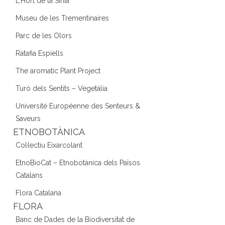
L'Hort de la Sínia
Museu de les Trementinaires
Parc de les Olors
Ratafia Espiells
The aromatic Plant Project
Turó dels Sentits – Vegetàlia
Université Européenne des Senteurs &
Saveurs
ETNOBOTÀNICA
Col·lectiu Eixarcolant
EtnoBioCat – Etnobotànica dels Països
Catalans
Flora Catalana
FLORA
Banc de Dades de la Biodiversitat de