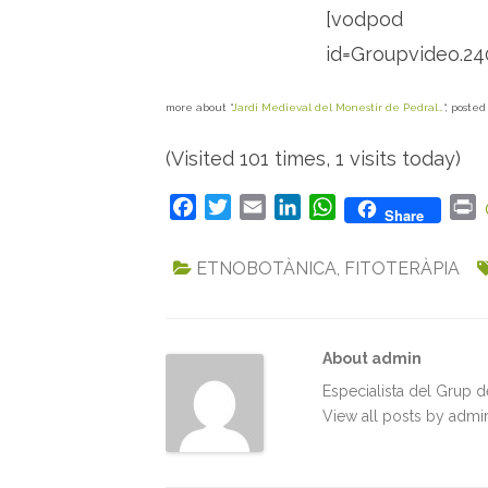
[vodpod
id=Groupvideo.2
more about “
Jardi Medieval del Monestir de Pedral…
“, poste
(Visited 101 times, 1 visits today)
F
T
E
L
W
P
Share
a
w
m
i
h
r
c
i
a
n
a
i
ETNOBOTÀNICA
,
FITOTERÀPIA
e
t
i
k
t
n
b
t
l
e
s
t
o
e
d
A
About admin
o
r
I
p
k
n
p
Especialista del Grup 
View all posts by adm