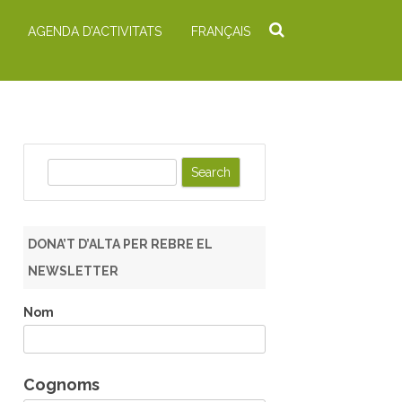
AGENDA D’ACTIVITATS
FRANÇAIS
S
e
a
r
DONA’T D’ALTA PER REBRE EL
c
NEWSLETTER
h
Nom
Cognoms