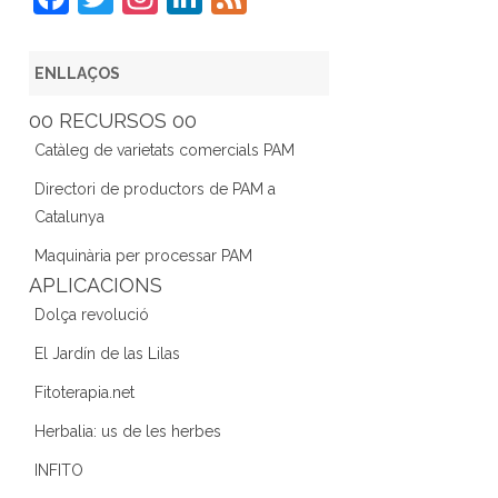
a
w
st
n
e
c
itt
a
k
e
ENLLAÇOS
e
er
gr
e
d
00 RECURSOS 00
b
a
dI
Catàleg de varietats comercials PAM
o
m
n
Directori de productors de PAM a
o
Catalunya
k
Maquinària per processar PAM
APLICACIONS
Dolça revolució
El Jardín de las Lilas
Fitoterapia.net
Herbalia: us de les herbes
INFITO