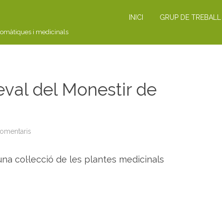
INICI
GRUP DE TREBALL
romàtiques i medicinals
eval del Monestir de
comentaris
a
V
I
D
una col·lecció de les plantes medicinals
E
O
:
J
a
r
d
i
M
e