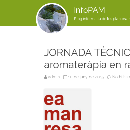
InfoPAM
Blog informatiu de les plantes a
JORNADA TÈCNICA: 
aromateràpia en r
admin
10 de juny de 2015
No hi ha