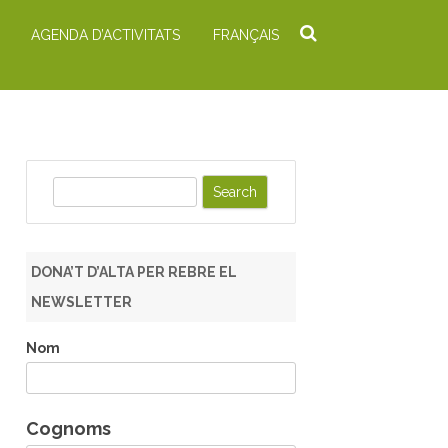
AGENDA D’ACTIVITATS
FRANÇAIS
S
e
a
r
DONA’T D’ALTA PER REBRE EL
c
NEWSLETTER
h
Nom
Cognoms