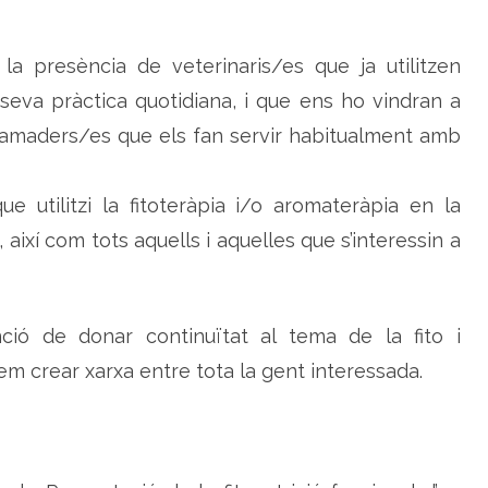
d
e
r
i
 presència de veterinaris/es que ja utilitzen
a
e
seva pràctica quotidiana, i que ens ho vindran a
c
o
amaders/es que els fan servir habitualment amb
l
ò
g
i
c
utilitzi la fitoteràpia i/o aromateràpia en la
a
 així com tots aquells i aquelles que s’interessin a
nció de donar continuïtat al tema de la fito i
guem crear xarxa entre tota la gent interessada.