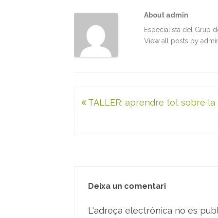
o
e
d
A
About admin
o
r
I
p
k
n
p
Especialista del Grup 
View all posts by adm
Navegació
TALLER: aprendre tot sobre la r
d'entrades
Deixa un comentari
L'adreça electrònica no es publ