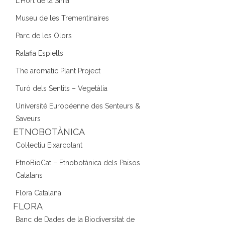
L'Hort de la Sínia
Museu de les Trementinaires
Parc de les Olors
Ratafia Espiells
The aromatic Plant Project
Turó dels Sentits – Vegetàlia
Université Européenne des Senteurs &
Saveurs
ETNOBOTÀNICA
Col·lectiu Eixarcolant
EtnoBioCat – Etnobotànica dels Països
Catalans
Flora Catalana
FLORA
Banc de Dades de la Biodiversitat de