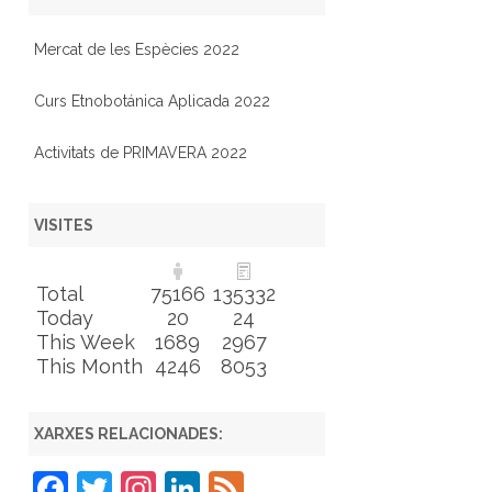
Mercat de les Espècies 2022
Curs Etnobotánica Aplicada 2022
Activitats de PRIMAVERA 2022
VISITES
Total
75166
135332
Today
20
24
This Week
1689
2967
This Month
4246
8053
XARXES RELACIONADES:
F
T
In
Li
F