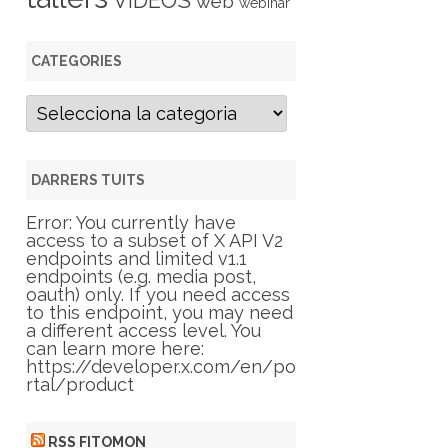
VIDEOS
web
webinar
CATEGORIES
C
a
t
e
g
DARRERS TUITS
o
r
Error: You currently have
i
access to a subset of X API V2
e
endpoints and limited v1.1
s
endpoints (e.g. media post,
oauth) only. If you need access
to this endpoint, you may need
a different access level. You
can learn more here:
https://developer.x.com/en/po
rtal/product
RSS FITOMON