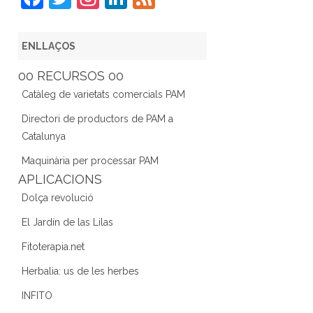
a
w
st
n
e
c
itt
a
k
e
ENLLAÇOS
e
er
gr
e
d
00 RECURSOS 00
b
a
dI
Catàleg de varietats comercials PAM
o
m
n
Directori de productors de PAM a
o
Catalunya
k
Maquinària per processar PAM
APLICACIONS
Dolça revolució
El Jardín de las Lilas
Fitoterapia.net
Herbalia: us de les herbes
INFITO