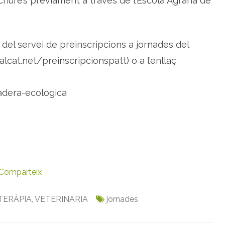
criure’s prèviament a través de l’Escola Agrària de
del servei de preinscripcions a jornades del
lcat.net/preinscripcionspatt) o a l’enllaç
madera-ecologica
Comparteix
TERÀPIA
,
VETERINARIA
jornades