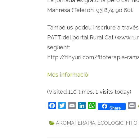
La jornada és gratuïta però cal ins
Manresa (Telèfon: 93 874 90 60).
També us podeu inscriure a través 
PATT del portal Rural Cat (www.rura
següent:
http://tinyurl.com/fitoterapia-ra
Més informació
(Visited 110 times, 1 visits today)
F
T
E
L
W
P
Share
a
w
m
i
h
r
c
i
a
n
a
i
AROMATERÀPIA
,
ECOLÒGIC
,
FITO
e
t
i
k
t
n
b
t
l
e
s
t