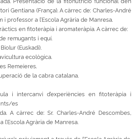
ada. Presentació de la fitonutrició funcional d’en
atori Gentiana (França). A càrrec de: Charles-André
 professor a l’Escola Agrària de Manresa.
ràctics en fitoteràpia i aromateràpia. A càrrec de:
 de remugants i equí.
Biolur (Euskadi).
’avicultura ecològica.
Les Remeieres.
cuperació de la cabra catalana.
la i intercanvi d’experiències en fitoteràpia i
ents/es
da. A càrrec de: Sr. Charles-André Descombes,
a l’Escola Agrària de Manresa.