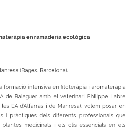
A
:
f
i
t
o
t
e
omateràpia en ramaderia ecològica
r
à
p
i
a
i
a
r
Manresa (Bages, Barcelona).
o
m
a
t
a formació intensiva en fitoteràpia i aromateràpia
e
r
à
l’EA de Balaguer amb el veterinari Philippe Labre
p
i
 les EA d’Alfarràs i de Manresa), volem posar en
a
e
s i pràctiques dels diferents professionals que
n
r
s plantes medicinals i els olis essencials en els
a
m
a