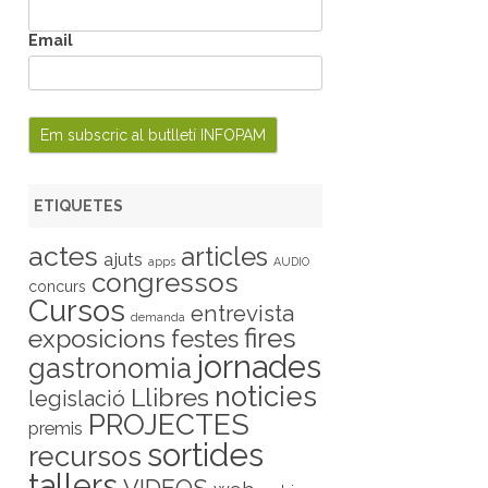
Email
ETIQUETES
actes
articles
ajuts
apps
AUDIO
congressos
concurs
Cursos
entrevista
demanda
fires
exposicions
festes
jornades
gastronomia
noticies
Llibres
legislació
PROJECTES
premis
sortides
recursos
tallers