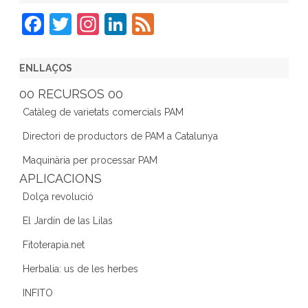
F
T
In
Li
F
a
w
st
n
e
c
itt
a
k
e
ENLLAÇOS
e
er
gr
e
d
00 RECURSOS 00
b
a
dI
Catàleg de varietats comercials PAM
o
m
n
Directori de productors de PAM a Catalunya
o
Maquinària per processar PAM
k
APLICACIONS
Dolça revolució
El Jardín de las Lilas
Fitoterapia.net
Herbalia: us de les herbes
INFITO