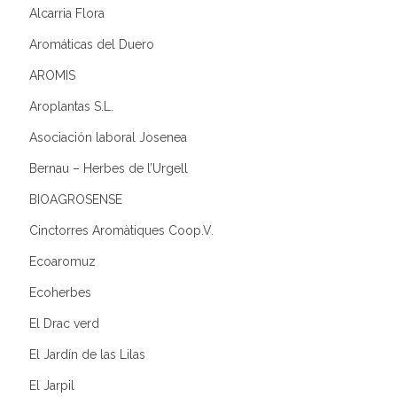
Alcarria Flora
Aromáticas del Duero
AROMIS
Aroplantas S.L.
Asociación laboral Josenea
Bernau – Herbes de l’Urgell
BIOAGROSENSE
Cinctorres Aromàtiques Coop.V.
Ecoaromuz
Ecoherbes
El Drac verd
El Jardín de las Lilas
El Jarpil