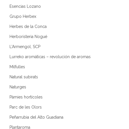
Esencias Lozano
Grupo Herbex
Herbes de la Conca
Herboristeria Nogué
L'Armengol, SCP
Lurreko aromáticas – revolución de aromas
Milfulles
Natural subirats
Naturges
Pàmies hortícoles
Parc de les Olors
Peñarrubia del Alto Guadiana
Plantaroma