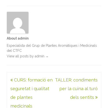
o
e
d
A
o
r
I
p
k
n
p
About admin
Especialista del Grup de Plantes Aromàtiques i Medicinals
del CTFC
View all posts by admin
→
Navegació
CURS: formació en
TALLER: condiments
d'entrades
seguretat i qualitat
per la cuina al turó
de plantes
dels sentits
medicinals