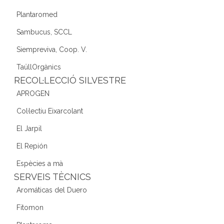
Plantaromed
Sambucus, SCCL
Siempreviva, Coop. V.
TaüllOrgànics
RECOL·LECCIÓ SILVESTRE
APROGEN
Col·lectiu Eixarcolant
El Jarpil
El Repión
Espècies a mà
SERVEIS TÈCNICS
Aromáticas del Duero
Fitomon