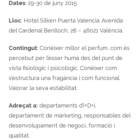
p
Dates
: 29-30 de juny 2015
a
c
t
e
Lloc
: Hotel Silken Puerta Valencia. Avenida
d
e
del Cardenal Benlloch, 28 – 46021 València.
l
e
s
n
Contingut
: Conèixer millor el perfum, com és
o
t
percebut per l’ésser humà des del punt de
e
s
vista fisiològic i psicològic. Conèixer com
i
a
c
s’estructura una fragància i com funcional.
o
r
Valorar la seva estabilitat.
d
s
d
e
Adreçat a:
departaments d’I+D+i,
l
p
departament de màrketing, responsables del
e
r
f
desenvolupament de negoci, formació i
u
m
qualitat.