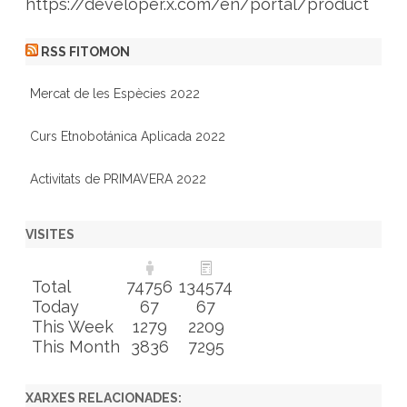
https://developer.x.com/en/portal/product
RSS FITOMON
Mercat de les Espècies 2022
Curs Etnobotánica Aplicada 2022
Activitats de PRIMAVERA 2022
VISITES
Total
74756
134574
Today
67
67
This Week
1279
2209
This Month
3836
7295
XARXES RELACIONADES: