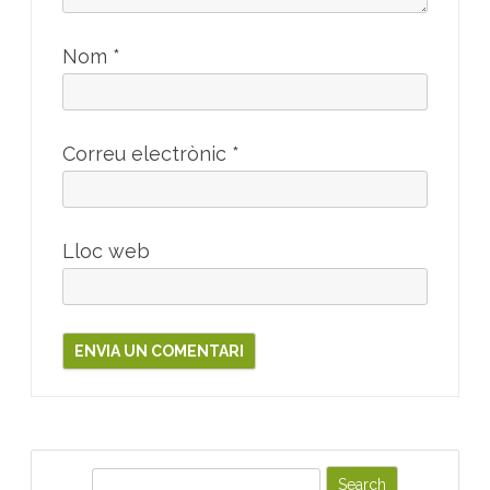
Nom
*
Correu electrònic
*
Lloc web
S