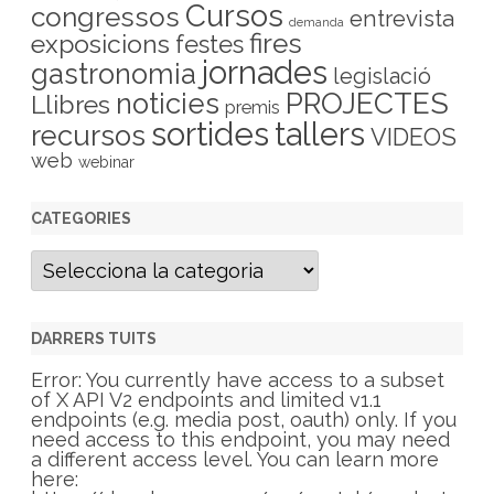
Cursos
congressos
entrevista
demanda
fires
exposicions
festes
jornades
gastronomia
legislació
PROJECTES
noticies
Llibres
premis
sortides
tallers
recursos
VIDEOS
web
webinar
CATEGORIES
C
a
t
e
g
DARRERS TUITS
o
r
Error: You currently have access to a subset
i
of X API V2 endpoints and limited v1.1
e
endpoints (e.g. media post, oauth) only. If you
s
need access to this endpoint, you may need
a different access level. You can learn more
here: