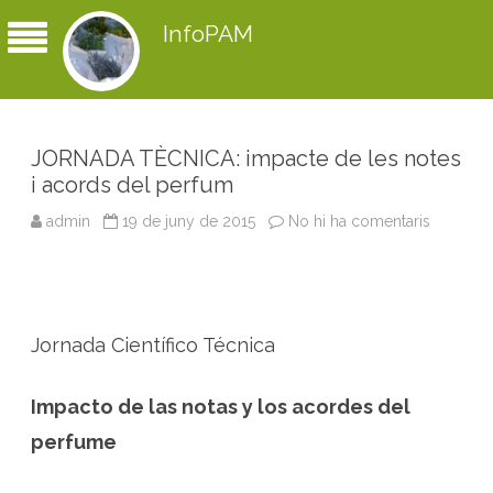
InfoPAM
JORNADA TÈCNICA: impacte de les notes
i acords del perfum
admin
19 de juny de 2015
No hi ha comentaris
a
J
O
R
N
A
D
A
Jornada Científico Técnica
T
È
C
N
Impacto de las notas y los acordes del
I
C
A
perfume
:
i
m