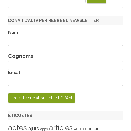
e
a
r
DONA’T D’ALTA PER REBRE EL NEWSLETTER
c
h
Nom
Cognoms
Email
ETIQUETES
actes
articles
ajuts
concurs
apps
AUDIO