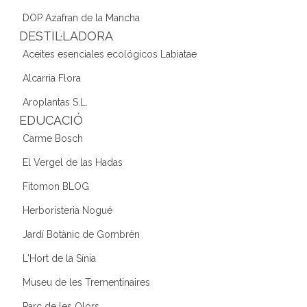
DOP Azafran de la Mancha
DESTIL·LADORA
Aceites esenciales ecológicos Labiatae
Alcarria Flora
Aroplantas S.L.
EDUCACIÓ
Carme Bosch
El Vergel de las Hadas
Fitomon BLOG
Herboristeria Nogué
Jardí Botànic de Gombrèn
L'Hort de la Sínia
Museu de les Trementinaires
Parc de les Olors