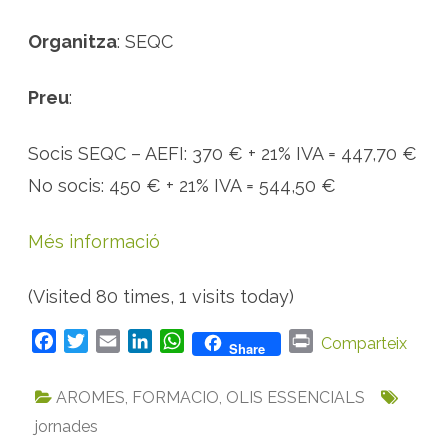
Organitza
: SEQC
Preu
:
Socis SEQC – AEFI: 370 € + 21% IVA = 447,70 €
No socis: 450 € + 21% IVA = 544,50 €
Més informació
(Visited 80 times, 1 visits today)
F
T
E
L
W
P
Comparteix
Share
a
w
m
i
h
r
c
i
a
n
a
i
AROMES
,
FORMACIO
,
OLIS ESSENCIALS
e
t
i
k
t
n
jornades
b
t
l
e
s
t