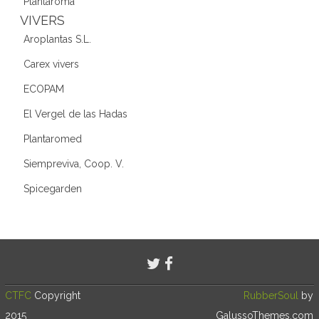
Plantaroma
VIVERS
Aroplantas S.L.
Carex vivers
ECOPAM
El Vergel de las Hadas
Plantaromed
Siempreviva, Coop. V.
Spicegarden
CTFC
Copyright
RubberSoul
by
2015
GalussoThemes.com