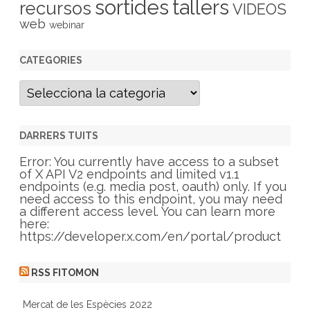
sortides
tallers
recursos
VIDEOS
web
webinar
CATEGORIES
C
a
t
e
g
DARRERS TUITS
o
r
Error: You currently have access to a subset
i
of X API V2 endpoints and limited v1.1
e
endpoints (e.g. media post, oauth) only. If you
s
need access to this endpoint, you may need
a different access level. You can learn more
here:
https://developer.x.com/en/portal/product
RSS FITOMON
Mercat de les Espècies 2022