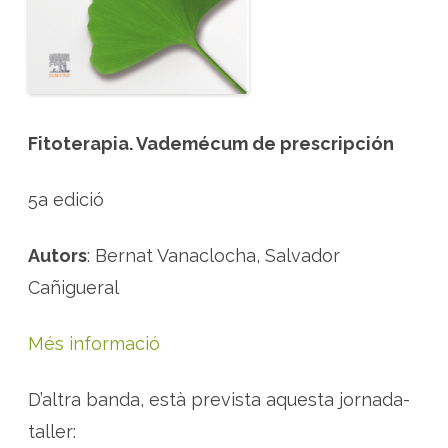
d
e
l
V
a
d
e
m
e
c
Fitoterapia. Vademécum de prescripción
u
m
d
e
5a edició
F
i
t
o
Autors
: Bernat Vanaclocha, Salvador
t
e
Cañigueral
r
a
p
i
Més informació
a
D’altra banda, està prevista aquesta jornada-
taller: