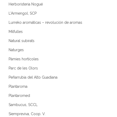
Herboristeria Nogué
L'Armengol, SCP
Lurreko aromáticas – revolución de aromas
Milfulles
Natural subirats
Naturges
Pàmies hortícoles
Parc de les Olors
Peñarrubia del Alto Guadiana
Plantaroma
Plantaromed
Sambucus, SCCL
Siempreviva, Coop. V.