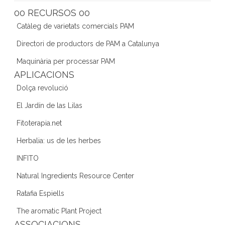
e
er
gr
e
d
00 RECURSOS 00
b
a
dI
Catàleg de varietats comercials PAM
o
m
n
Directori de productors de PAM a Catalunya
o
Maquinària per processar PAM
k
APLICACIONS
Dolça revolució
El Jardín de las Lilas
Fitoterapia.net
Herbalia: us de les herbes
INFITO
Natural Ingredients Resource Center
Ratafia Espiells
The aromatic Plant Project
ASSOCIACIONS