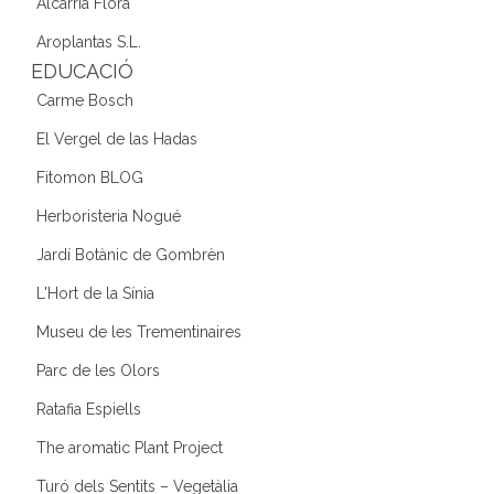
Alcarria Flora
Aroplantas S.L.
EDUCACIÓ
Carme Bosch
El Vergel de las Hadas
Fitomon BLOG
Herboristeria Nogué
Jardí Botànic de Gombrèn
L'Hort de la Sínia
Museu de les Trementinaires
Parc de les Olors
Ratafia Espiells
The aromatic Plant Project
Turó dels Sentits – Vegetàlia