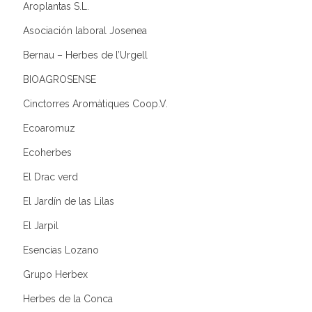
Aroplantas S.L.
Asociación laboral Josenea
Bernau – Herbes de l’Urgell
BIOAGROSENSE
Cinctorres Aromàtiques Coop.V.
Ecoaromuz
Ecoherbes
El Drac verd
El Jardín de las Lilas
El Jarpil
Esencias Lozano
Grupo Herbex
Herbes de la Conca