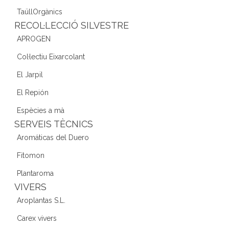
TaüllOrgànics
RECOL·LECCIÓ SILVESTRE
APROGEN
Col·lectiu Eixarcolant
El Jarpil
El Repión
Espècies a mà
SERVEIS TÈCNICS
Aromáticas del Duero
Fitomon
Plantaroma
VIVERS
Aroplantas S.L.
Carex vivers