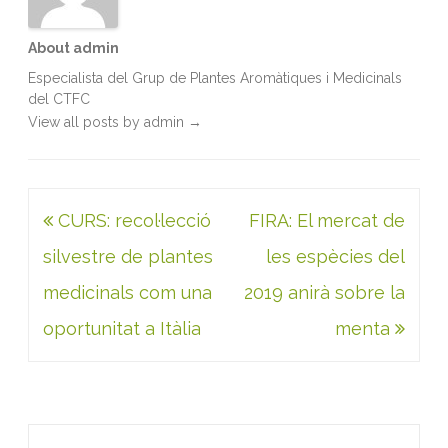
About admin
Especialista del Grup de Plantes Aromàtiques i Medicinals
del CTFC
View all posts by admin
→
Navegació
CURS: recol·lecció
FIRA: El mercat de
d'entrades
silvestre de plantes
les espècies del
medicinals com una
2019 anirà sobre la
oportunitat a Itàlia
menta