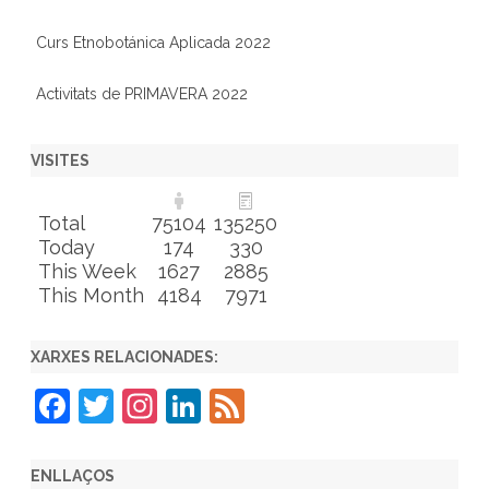
Curs Etnobotánica Aplicada 2022
Activitats de PRIMAVERA 2022
VISITES
Total
75104
135250
Today
174
330
This Week
1627
2885
This Month
4184
7971
XARXES RELACIONADES:
F
T
In
Li
F
a
w
st
n
e
c
itt
a
k
e
ENLLAÇOS