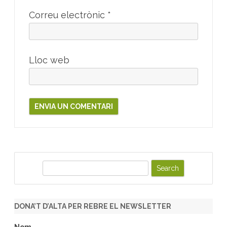
Correu electrònic
*
Lloc web
S
e
a
r
DONA’T D’ALTA PER REBRE EL NEWSLETTER
c
h
Nom