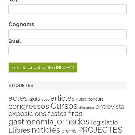
Cognoms
Email
ETIQUETES
actes
articles
ajuts
concurs
apps
AUDIO
Cursos
congressos
entrevista
demanda
fires
exposicions
festes
jornades
gastronomia
legislació
PROJECTES
noticies
Llibres
premis