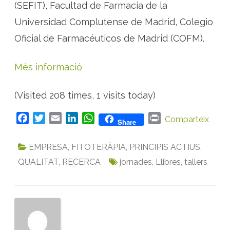
(SEFIT), Facultad de Farmacia de la
Universidad Complutense de Madrid, Colegio
Oficial de Farmacéuticos de Madrid (COFM).
Més informació
(Visited 208 times, 1 visits today)
F
T
E
L
W
P
Comparteix
Share
a
w
m
i
h
r
c
i
a
n
a
i
EMPRESA
,
FITOTERÀPIA
,
PRINCIPIS ACTIUS
,
e
t
i
k
t
n
QUALITAT
,
RECERCA
jornades
,
Llibres
,
tallers
b
t
l
e
s
t
o
e
d
A
o
r
I
p
k
n
p