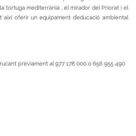
u
la tortuga mediterrània , el mirador del Priorat i el
r
a
t així oferir un equipament d’educació ambiental
c
i
ó
d
'
u
n
p
a
r
c
 trucant prèviament al 977 178 000 o 656 955 490
d
e
l
e
s
o
l
o
r
s
a
M
a
r
ç
à