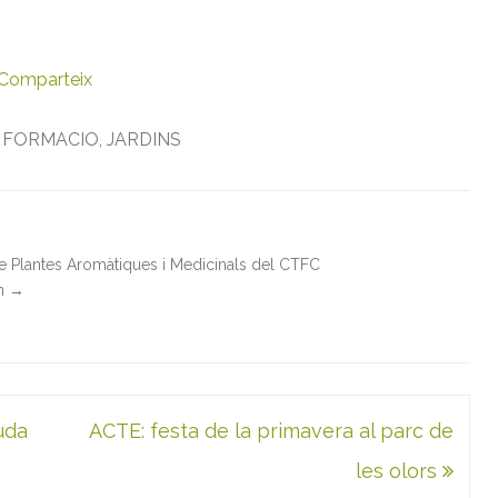
Comparteix
,
FORMACIO
,
JARDINS
de Plantes Aromàtiques i Medicinals del CTFC
in
→
uda
ACTE: festa de la primavera al parc de
les olors