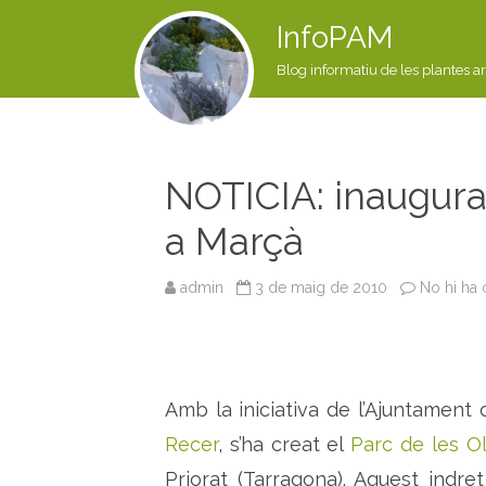
InfoPAM
Blog informatiu de les plantes a
NOTICIA: inaugurac
a Marçà
admin
3 de maig de 2010
No hi ha
Amb la iniciativa de l’Ajuntament d
Recer
, s’ha creat el
Parc de les O
Priorat (Tarragona). Aquest indr