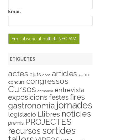
Email
ETIQUETES
actes
articles
ajuts
apps
AUDIO
congressos
concurs
Cursos
entrevista
demanda
fires
exposicions
festes
jornades
gastronomia
noticies
Llibres
legislació
PROJECTES
premis
sortides
recursos
tallers