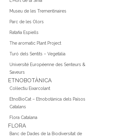
L'Hort de la Sínia
Museu de les Trementinaires
Parc de les Olors
Ratafia Espiells
The aromatic Plant Project
Turó dels Sentits – Vegetàlia
Université Européenne des Senteurs &
Saveurs
ETNOBOTÀNICA
Col·lectiu Eixarcolant
EtnoBioCat – Etnobotànica dels Països
Catalans
Flora Catalana
FLORA
Banc de Dades de la Biodiversitat de