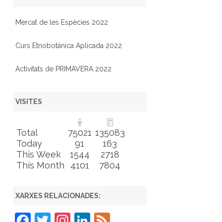
Mercat de les Espècies 2022
Curs Etnobotánica Aplicada 2022
Activitats de PRIMAVERA 2022
VISITES
Total
75021
135083
Today
91
163
This Week
1544
2718
This Month
4101
7804
XARXES RELACIONADES:
F
T
In
Li
F