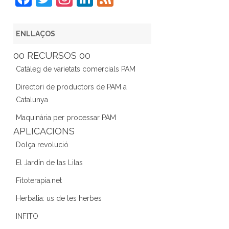
a
w
st
n
e
c
itt
a
k
e
ENLLAÇOS
e
er
gr
e
d
00 RECURSOS 00
b
a
dI
Catàleg de varietats comercials PAM
o
m
n
Directori de productors de PAM a
o
Catalunya
k
Maquinària per processar PAM
APLICACIONS
Dolça revolució
El Jardín de las Lilas
Fitoterapia.net
Herbalia: us de les herbes
INFITO