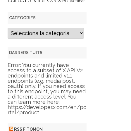
VIDEOS
web
webinar
CATEGORIES
C
a
t
e
g
DARRERS TUITS
o
r
Error: You currently have
i
access to a subset of X API V2
e
endpoints and limited v1.1
s
endpoints (e.g. media post,
oauth) only. If you need access
to this endpoint, you may need
a different access level. You
can learn more here:
https://developer.x.com/en/po
rtal/product
RSS FITOMON