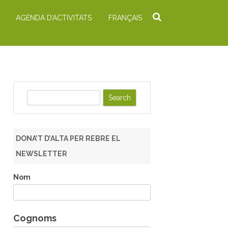
AGENDA D’ACTIVITATS
FRANÇAIS
S
e
a
r
DONA’T D’ALTA PER REBRE EL
c
NEWSLETTER
h
Nom
Cognoms