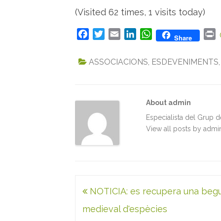
(Visited 62 times, 1 visits today)
F
T
E
L
W
P
Share
a
w
m
i
h
r
c
i
a
n
a
i
ASSOCIACIONS
,
ESDEVENIMENTS
e
t
i
k
t
n
b
t
l
e
s
t
o
e
d
A
About admin
o
r
I
p
k
n
p
Especialista del Grup 
View all posts by adm
Navegació
NOTICIA: es recupera una beg
d'entrades
medieval d'espècies