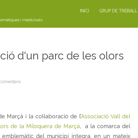
INICI
GRUP DE TREBALL
romàtiques i medicinals
ió d'un parc de les olors
 comentaris
a
N
O
T
I
C
I
A
e Marçà i la col·laboració de l’
Associació Vall del
:
i
n
lors de la Miloquera de Marçà
, a la comarca del
a
u
et emblemàtic del municipi integra, en un mateix
g