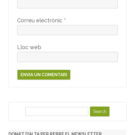
Correu electrònic
*
Lloc web
S
e
a
r
DONA’T D’ALTA PER REBRE EL NEWSLETTER