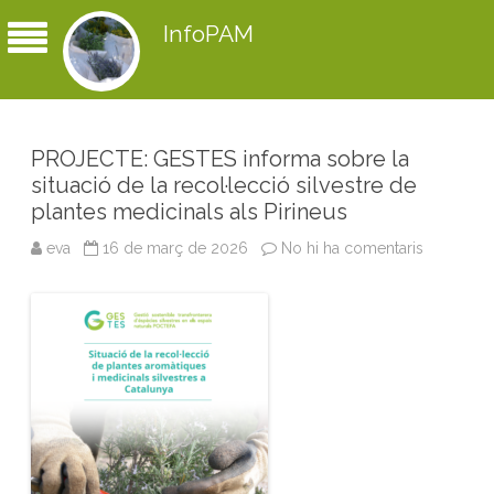
InfoPAM
PROJECTE: GESTES informa sobre la
situació de la recol·lecció silvestre de
plantes medicinals als Pirineus
eva
16 de març de 2026
No hi ha comentaris
a
P
R
O
J
E
C
T
E
:
G
E
S
T
E
S