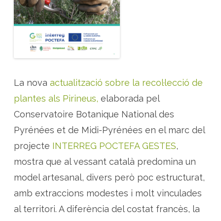
i
n
f
o
r
m
a
s
o
b
r
e
La nova
actualització sobre la recol·lecció de
l
a
plantes als Pirineus,
elaborada pel
s
i
t
Conservatoire Botanique National des
u
a
Pyrénées et de Midi-Pyrénées en el marc del
c
i
projecte
INTERREG POCTEFA GESTES
,
ó
d
e
mostra que al vessant català predomina un
l
a
model artesanal, divers però poc estructurat,
r
e
amb extraccions modestes i molt vinculades
c
o
al territori. A diferència del costat francès, la
l
·