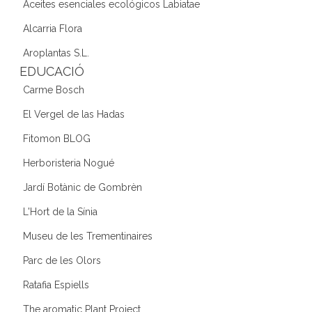
Aceites esenciales ecológicos Labiatae
Alcarria Flora
Aroplantas S.L.
EDUCACIÓ
Carme Bosch
El Vergel de las Hadas
Fitomon BLOG
Herboristeria Nogué
Jardí Botànic de Gombrèn
L'Hort de la Sínia
Museu de les Trementinaires
Parc de les Olors
Ratafia Espiells
The aromatic Plant Project