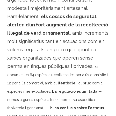
l
s
modesta i majoritàriament artesanal.
a
l
s
Paral·lelament,
els cossos de seguretat
P
i
alerten d’un fort augment de la recol·lecció
r
i
il·legal de verd ornamental,
amb increments
n
e
u
molt significatius tant en actuacions com en
s
volums requisats, un patró que apunta a
xarxes organitzades que operen sense
permís en finques públiques i privades.
Es
documenten 64 espècies recol·lectades per a ús domèstic i
12 per a ús comercial, amb el
llentiscle
i el
bruc
com a
espècies més explotades.
La regulació és limitada
—
només algunes espècies tenen normativa específica
(boixerola i genciana) —
i hi ha confusió sobre l’estatus