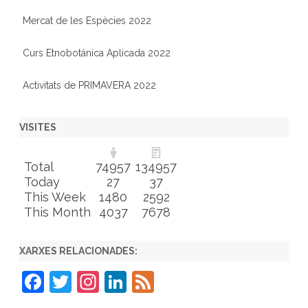
Mercat de les Espècies 2022
Curs Etnobotánica Aplicada 2022
Activitats de PRIMAVERA 2022
VISITES
Total
74957
134957
Today
27
37
This Week
1480
2592
This Month
4037
7678
XARXES RELACIONADES:
F
T
In
Li
F
a
w
st
n
e