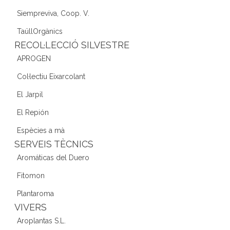
Siempreviva, Coop. V.
TaüllOrgànics
RECOL·LECCIÓ SILVESTRE
APROGEN
Col·lectiu Eixarcolant
El Jarpil
El Repión
Espècies a mà
SERVEIS TÈCNICS
Aromáticas del Duero
Fitomon
Plantaroma
VIVERS
Aroplantas S.L.