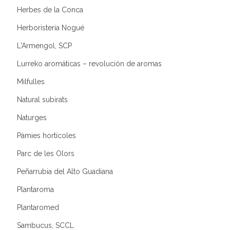
Herbes de la Conca
Herboristeria Nogué
L'Armengol, SCP
Lurreko aromáticas – revolución de aromas
Milfulles
Natural subirats
Naturges
Pàmies hortícoles
Parc de les Olors
Peñarrubia del Alto Guadiana
Plantaroma
Plantaromed
Sambucus, SCCL