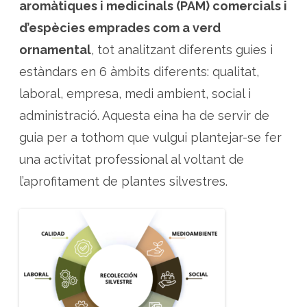
r
aromàtiques i medicinals (PAM) comercials i
e
d
d’espècies emprades com a verd
e
p
ornamental
, tot analitzant diferents guies i
l
a
n
estàndars en 6 àmbits diferents: qualitat,
t
e
laboral, empresa, medi ambient, social i
s
a
administració. Aquesta eina ha de servir de
r
o
m
guia per a tothom que vulgui plantejar-se fer
à
t
una activitat professional al voltant de
i
q
l’aprofitament de plantes silvestres.
u
e
s
i
v
e
r
d
o
r
n
a
m