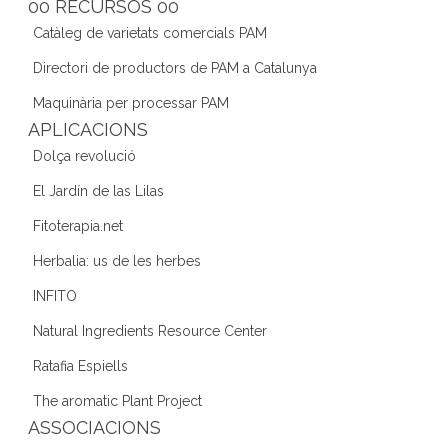
e
er
gr
e
d
00 RECURSOS 00
b
a
dI
Catàleg de varietats comercials PAM
o
m
n
Directori de productors de PAM a Catalunya
o
Maquinària per processar PAM
k
APLICACIONS
Dolça revolució
El Jardín de las Lilas
Fitoterapia.net
Herbalia: us de les herbes
INFITO
Natural Ingredients Resource Center
Ratafia Espiells
The aromatic Plant Project
ASSOCIACIONS