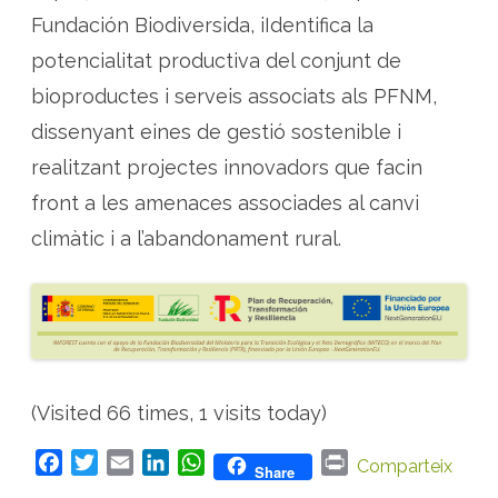
Fundación Biodiversida, iIdentifica la
potencialitat productiva del conjunt de
bioproductes i serveis associats als PFNM,
dissenyant eines de gestió sostenible i
realitzant projectes innovadors que facin
front a les amenaces associades al canvi
climàtic i a l’abandonament rural.
(Visited 66 times, 1 visits today)
F
T
E
L
W
P
Comparteix
Share
a
w
m
i
h
r