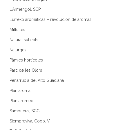
L'Armengol, SCP
Lurreko aromáticas – revolución de aromas
Milfulles
Natural subirats
Naturges
Pàmies hortícoles
Parc de les Olors
Peñarrubia del Alto Guadiana
Plantaroma
Plantaromed
Sambucus, SCCL
Siempreviva, Coop. V.