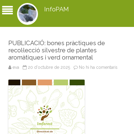
InfoPAM
PUBLICACIÓ: bones pràctiques de
recol·lecció silvestre de plantes
aromàtiques i verd ornamental
eva
20 d'octubre de 2025
No hi ha comentaris
a
P
U
B
L
I
C
A
C
I
Ó
:
b
o
n
e