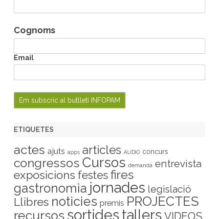
Cognoms
Email
ETIQUETES
actes
articles
ajuts
concurs
apps
AUDIO
Cursos
congressos
entrevista
demanda
fires
exposicions
festes
jornades
gastronomia
legislació
PROJECTES
noticies
Llibres
premis
sortides
tallers
recursos
VIDEOS