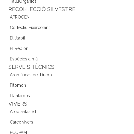
TaüllOrgànics
RECOL·LECCIÓ SILVESTRE
APROGEN
Col·lectiu Eixarcolant
El Jarpil
El Repión
Espècies a mà
SERVEIS TÈCNICS
Aromáticas del Duero
Fitomon
Plantaroma
VIVERS
Aroplantas S.L.
Carex vivers
ECOPAM