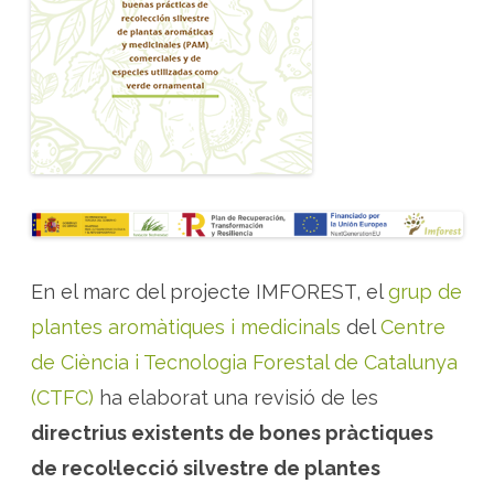
s
p
r
à
c
t
i
q
u
e
s
d
e
r
e
c
o
l
·
En el marc del projecte IMFOREST, el
grup de
l
e
plantes aromàtiques i medicinals
del
Centre
c
c
i
de Ciència i Tecnologia Forestal de Catalunya
ó
s
(CTFC)
ha elaborat una revisió de les
i
l
directrius existents de bones pràctiques
v
e
s
de recol·lecció silvestre de plantes
t