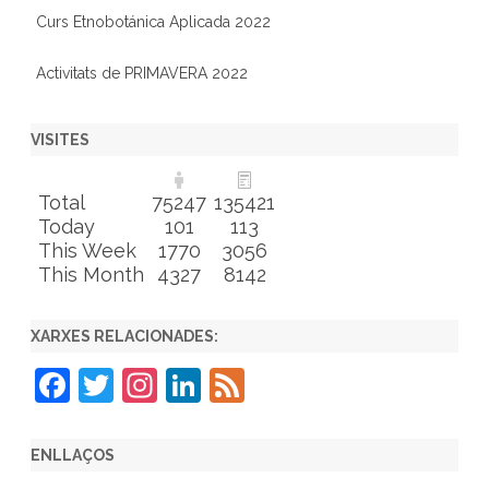
Curs Etnobotánica Aplicada 2022
Activitats de PRIMAVERA 2022
VISITES
Total
75247
135421
Today
101
113
This Week
1770
3056
This Month
4327
8142
XARXES RELACIONADES:
F
T
In
Li
F
a
w
st
n
e
c
itt
a
k
e
ENLLAÇOS