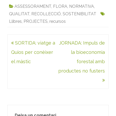
c
i
a
n
a
i
ASSESSORAMENT
,
FLORA
,
NORMATIVA
,
e
t
i
k
t
n
QUALITAT
,
RECOL·LECCIÓ
,
SOSTENIBILITAT
b
t
l
e
s
t
Llibres
,
PROJECTES
,
recursos
o
e
d
A
o
r
I
p
k
n
p
Navegació
SORTIDA: viatge a
JORNADA: Impuls de
d'entrades
Quios per conèixer
la bioeconomia
el màstic
forestal amb
productes no fusters
Deixa un comentari