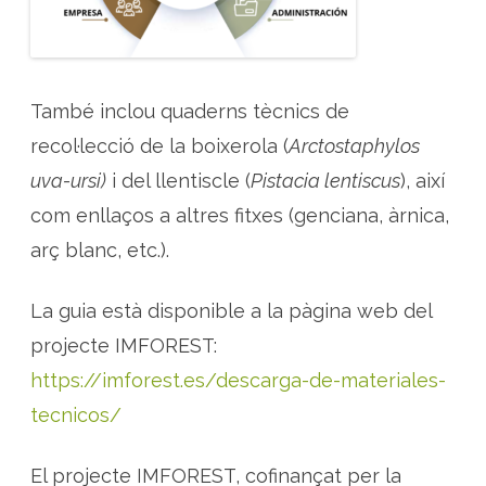
e
n
t
a
l
També inclou quaderns tècnics de
recol·lecció de la boixerola (
Arctostaphylos
uva-ursi)
i del llentiscle (
Pistacia lentiscus
), així
com enllaços a altres fitxes (genciana, àrnica,
arç blanc, etc.).
La guia està disponible a la pàgina web del
projecte IMFOREST:
https://imforest.es/descarga-de-materiales-
tecnicos/
El projecte IMFOREST, cofinançat per la