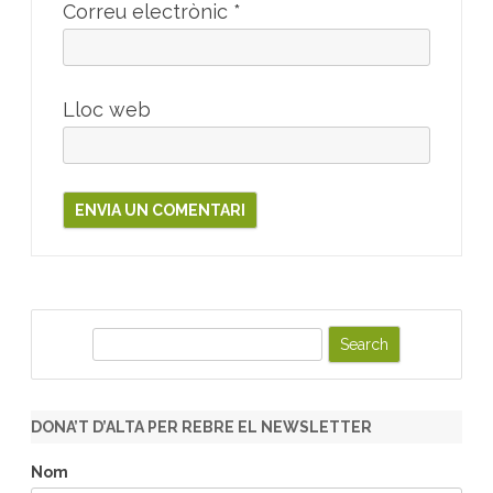
Correu electrònic
*
Lloc web
S
e
a
r
DONA’T D’ALTA PER REBRE EL NEWSLETTER
c
h
Nom