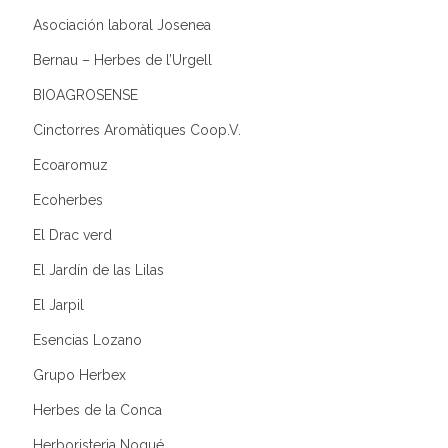
Asociación laboral Josenea
Bernau – Herbes de l’Urgell
BIOAGROSENSE
Cinctorres Aromàtiques Coop.V.
Ecoaromuz
Ecoherbes
El Drac verd
El Jardín de las Lilas
El Jarpil
Esencias Lozano
Grupo Herbex
Herbes de la Conca
Herboristeria Nogué