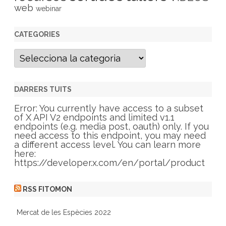
web
webinar
CATEGORIES
C
a
t
e
g
DARRERS TUITS
o
r
Error: You currently have access to a subset
i
of X API V2 endpoints and limited v1.1
e
endpoints (e.g. media post, oauth) only. If you
s
need access to this endpoint, you may need
a different access level. You can learn more
here:
https://developer.x.com/en/portal/product
RSS FITOMON
Mercat de les Espècies 2022