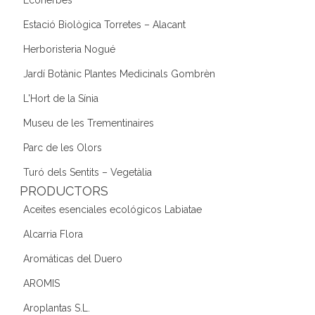
Ecoherbes
Estació Biològica Torretes – Alacant
Herboristeria Nogué
Jardí Botànic Plantes Medicinals Gombrèn
L'Hort de la Sínia
Museu de les Trementinaires
Parc de les Olors
Turó dels Sentits – Vegetàlia
PRODUCTORS
Aceites esenciales ecológicos Labiatae
Alcarria Flora
Aromáticas del Duero
AROMIS
Aroplantas S.L.