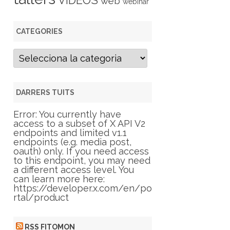
VIDEOS
web
webinar
CATEGORIES
C
a
t
e
g
DARRERS TUITS
o
r
Error: You currently have
i
access to a subset of X API V2
e
endpoints and limited v1.1
s
endpoints (e.g. media post,
oauth) only. If you need access
to this endpoint, you may need
a different access level. You
can learn more here:
https://developer.x.com/en/po
rtal/product
RSS FITOMON