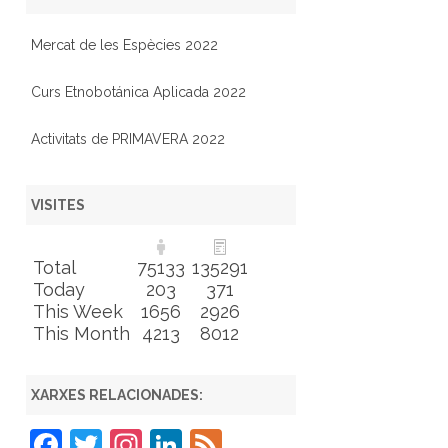
Mercat de les Espècies 2022
Curs Etnobotánica Aplicada 2022
Activitats de PRIMAVERA 2022
VISITES
Total
75133
135291
Today
203
371
This Week
1656
2926
This Month
4213
8012
XARXES RELACIONADES:
F
T
In
Li
F