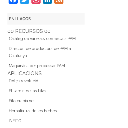
a
w
st
n
e
c
itt
a
k
e
ENLLAÇOS
e
er
gr
e
d
00 RECURSOS 00
b
a
dI
Catàleg de varietats comercials PAM
o
m
n
Directori de productors de PAM a
o
Catalunya
k
Maquinària per processar PAM
APLICACIONS
Dolça revolució
El Jardín de las Lilas
Fitoterapia.net
Herbalia: us de les herbes
INFITO