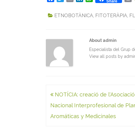
Share
a
w
m
i
h
r
c
i
a
n
a
i
ETNOBOTÀNICA
,
FITOTERÀPIA
,
F
e
t
i
k
t
n
b
t
l
e
s
t
o
e
d
A
About admin
o
r
I
p
k
n
p
Especialista del Grup 
View all posts by adm
Navegació
NOTÍCIA: creació de l'Asociaci
d'entrades
Nacional Interprofesional de Pla
Aromáticas y Medicinales