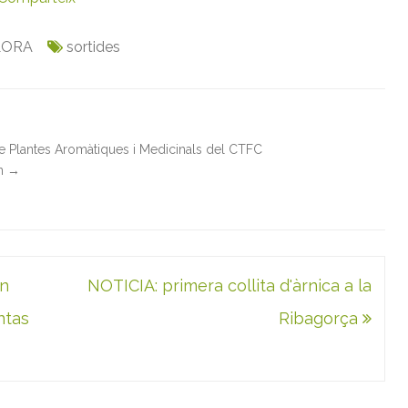
LORA
sortides
de Plantes Aromàtiques i Medicinals del CTFC
in
→
ón
NOTICIA: primera collita d'àrnica a la
ntas
Ribagorça