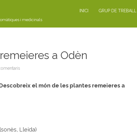
INICI
GRUP DE TREBALL
romàtiques i medicinals
 remeieres a Odèn
comentaris
a
S
O
R
Descobreix el món de les plantes remeieres a
T
I
D
A
:
p
l
a
n
t
e
lsonès, Lleida)
s
r