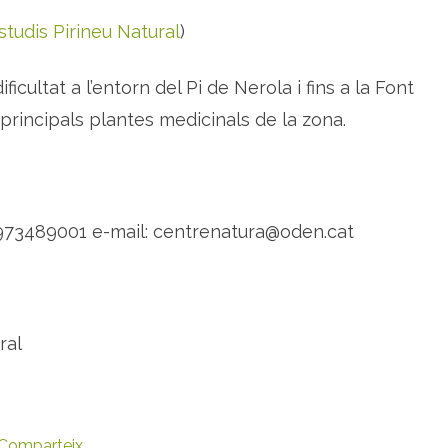
e
m
studis Pirineu Natural
)
e
i
e
r
ificultat a l’entorn del Pi de Nerola i fins a la Font
e
s
principals plantes medicinals de la zona.
a
O
d
è
n
l. 973489001 e-mail: centrenatura@oden.cat
ral
Comparteix