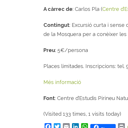
A càrrec de
: Carlos Pla (
Centre d’E
Contingut
: Excursió curta i sense d
de la Mosquera per a conèixer les 
Preu
: 5€/persona
Places limitades. Inscripcions: te
Més informació
Font
: Centre d’Estudis Pirineu Natu
(Visited 133 times, 1 visits today)
F
T
E
L
W
P