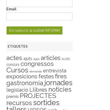
Email
ETIQUETES
actes
articles
ajuts
apps
AUDIO
congressos
concurs
Cursos
entrevista
demanda
fires
exposicions
festes
jornades
gastronomia
noticies
Llibres
legislació
PROJECTES
premis
sortides
recursos
tallers