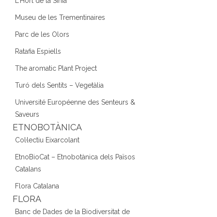
L'Hort de la Sínia
Museu de les Trementinaires
Parc de les Olors
Ratafia Espiells
The aromatic Plant Project
Turó dels Sentits – Vegetàlia
Université Européenne des Senteurs &
Saveurs
ETNOBOTÀNICA
Col·lectiu Eixarcolant
EtnoBioCat – Etnobotànica dels Països
Catalans
Flora Catalana
FLORA
Banc de Dades de la Biodiversitat de