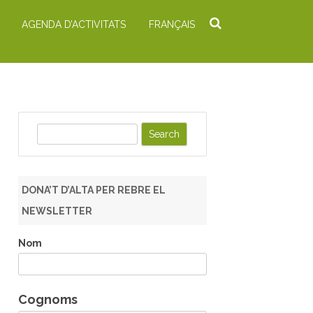
AGENDA D’ACTIVITATS
FRANÇAIS
S
e
a
r
DONA’T D’ALTA PER REBRE EL
c
NEWSLETTER
h
Nom
Cognoms