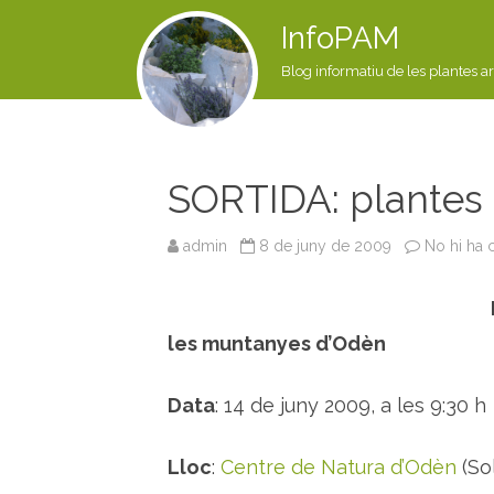
InfoPAM
Blog informatiu de les plantes a
SORTIDA: plantes
admin
8 de juny de 2009
No hi ha 
les muntanyes d’Odèn
Data
: 14 de juny 2009, a les 9:30 h
Lloc
:
Centre de Natura d’Odèn
(So