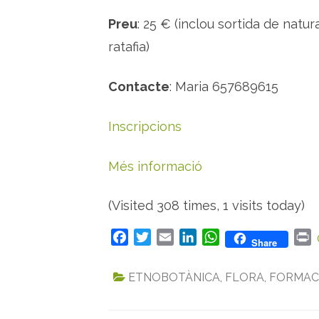
Preu
: 25 € (inclou sortida de natur
ratafia)
Contacte
: Maria 657689615
Inscripcions
Més informació
(Visited 308 times, 1 visits today)
F
T
E
L
W
P
Share
a
w
m
i
h
r
c
i
a
n
a
i
ETNOBOTÀNICA
,
FLORA
,
FORMAC
e
t
i
k
t
n
b
t
l
e
s
t