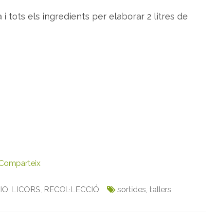
r
a
a i tots els ingredients per elaborar 2 litres de
f
e
r
r
a
t
a
f
i
a
Comparteix
IO
,
LICORS
,
RECOL·LECCIÓ
sortides
,
tallers