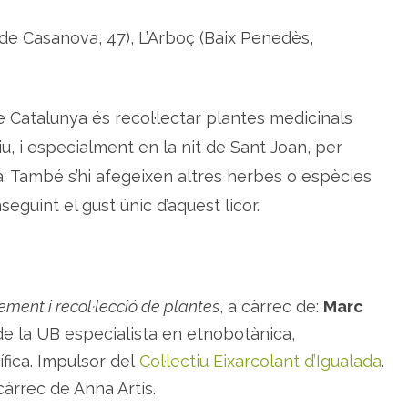
e
i
de Casanova, 47), L’Arboç (Baix Penedès,
x
e
m
e
n
t
,
e Catalunya és recol·lectar plantes medicinals
r
e
iu, i especialment en la nit de Sant Joan, per
c
o
fía. També s’hi afegeixen altres herbes o espècies
l
·
eguint el gust únic d’aquest licor.
l
e
c
c
i
ó
d
e
ement i recol·lecció de plantes
, a càrrec de:
Marc
p
l
a
 de la UB especialista en etnobotànica,
n
t
ífica. Impulsor del
Col·lectiu Eixarcolant d’Igualada
.
e
s
càrrec de Anna Artís.
p
e