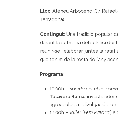
Lloc
: Ateneu Arbocenc (C/ Rafael 
Tarragona).
Contingut
: Una tradició popular d
durant la setmana del solstici d’est
reunir-se i elaborar juntes la rata
que tenim de la resta de l’any acons
Programa
:
10:00h –
Sortida per al reconeix
Talavera Roma
, investigador
agroecologia i divulgació cient
18:00h –
Taller “Fem Ratafia”,
a 