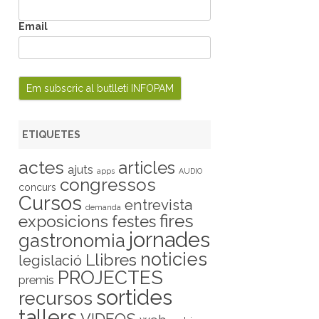
Email
ETIQUETES
actes
articles
ajuts
apps
AUDIO
congressos
concurs
Cursos
entrevista
demanda
fires
exposicions
festes
jornades
gastronomia
noticies
Llibres
legislació
PROJECTES
premis
sortides
recursos
tallers