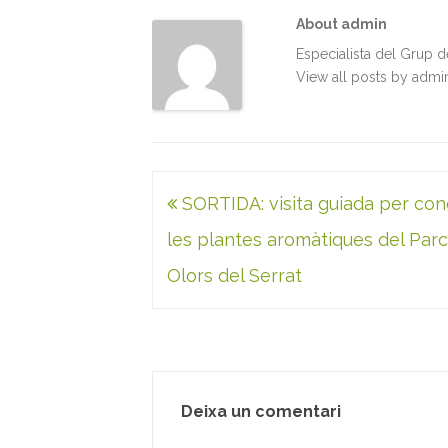
o
e
d
A
About admin
o
r
I
p
k
n
p
Especialista del Grup 
View all posts by adm
Navegació
SORTIDA: visita guiada per con
d'entrades
les plantes aromàtiques del Parc
Olors del Serrat
Deixa un comentari