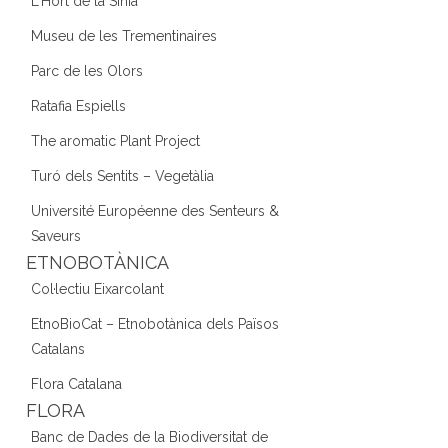
L'Hort de la Sínia
Museu de les Trementinaires
Parc de les Olors
Ratafia Espiells
The aromatic Plant Project
Turó dels Sentits – Vegetàlia
Université Européenne des Senteurs &
Saveurs
ETNOBOTÀNICA
Col·lectiu Eixarcolant
EtnoBioCat – Etnobotànica dels Països
Catalans
Flora Catalana
FLORA
Banc de Dades de la Biodiversitat de