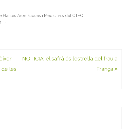
de Plantes Aromàtiques i Medicinals del CTFC
in
→
èixer
NOTICIA: el safrà és l’estrella del frau a
 de les
França