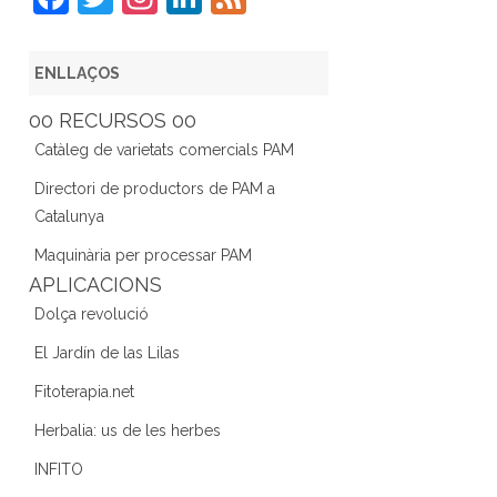
a
w
st
n
e
c
itt
a
k
e
ENLLAÇOS
e
er
gr
e
d
00 RECURSOS 00
b
a
dI
Catàleg de varietats comercials PAM
o
m
n
Directori de productors de PAM a
o
Catalunya
k
Maquinària per processar PAM
APLICACIONS
Dolça revolució
El Jardín de las Lilas
Fitoterapia.net
Herbalia: us de les herbes
INFITO