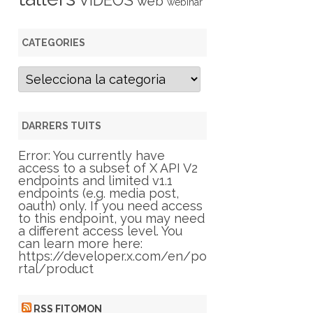
VIDEOS
web
webinar
CATEGORIES
C
a
t
e
g
DARRERS TUITS
o
r
Error: You currently have
i
access to a subset of X API V2
e
endpoints and limited v1.1
s
endpoints (e.g. media post,
oauth) only. If you need access
to this endpoint, you may need
a different access level. You
can learn more here:
https://developer.x.com/en/po
rtal/product
RSS FITOMON