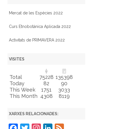
Mercat de les Espècies 2022
Curs Etnobotánica Aplicada 2022
Activitats de PRIMAVERA 2022
VISITES
Total
75228
135398
Today
82
90
This Week
1751
3033
This Month
4308
8119
XARXES RELACIONADES:
F
T
In
Li
F