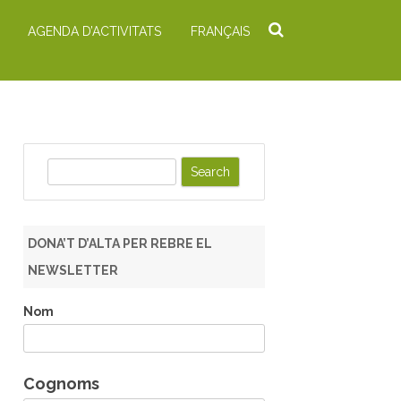
AGENDA D’ACTIVITATS
FRANÇAIS
S
e
a
r
DONA’T D’ALTA PER REBRE EL
c
NEWSLETTER
h
Nom
Cognoms