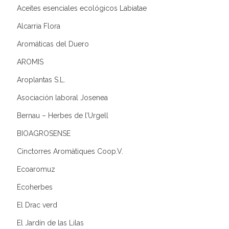
Aceites esenciales ecológicos Labiatae
Alcarria Flora
Aromáticas del Duero
AROMIS
Aroplantas S.L.
Asociación laboral Josenea
Bernau – Herbes de l’Urgell
BIOAGROSENSE
Cinctorres Aromàtiques Coop.V.
Ecoaromuz
Ecoherbes
El Drac verd
El Jardín de las Lilas