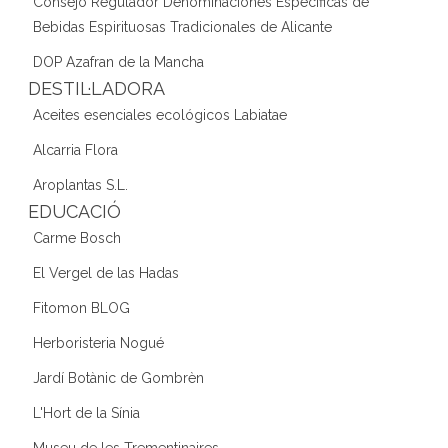
Consejo Regulador Denominaciones Específicas de
Bebidas Espirituosas Tradicionales de Alicante
DOP Azafran de la Mancha
DESTIL·LADORA
Aceites esenciales ecológicos Labiatae
Alcarria Flora
Aroplantas S.L.
EDUCACIÓ
Carme Bosch
El Vergel de las Hadas
Fitomon BLOG
Herboristeria Nogué
Jardí Botànic de Gombrèn
L'Hort de la Sínia
Museu de les Trementinaires