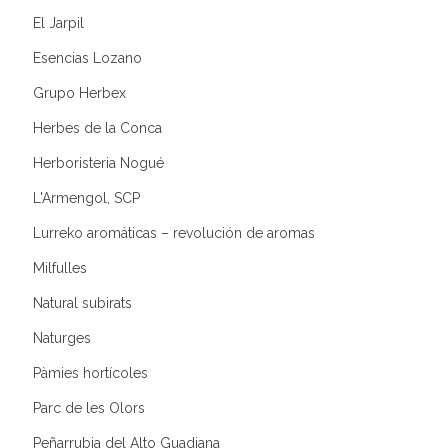
El Jarpil
Esencias Lozano
Grupo Herbex
Herbes de la Conca
Herboristeria Nogué
L'Armengol, SCP
Lurreko aromáticas – revolución de aromas
Milfulles
Natural subirats
Naturges
Pàmies hortícoles
Parc de les Olors
Peñarrubia del Alto Guadiana