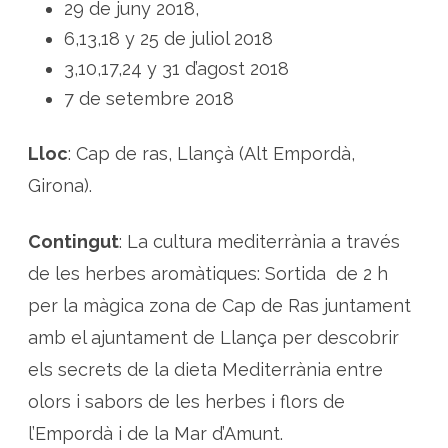
e
29 de juny 2018,
d
i
6,13,18 y 25 de juliol 2018
t
e
3,10,17,24 y 31 d’agost 2018
r
r
7 de setembre 2018
à
n
i
a
Lloc
: Cap de ras, Llançà (Alt Empordà,
a
t
Girona).
r
a
v
é
Contingut
: La cultura mediterrània a través
s
d
de les herbes aromàtiques: Sortida de 2 h
e
l
e
per la màgica zona de Cap de Ras juntament
s
h
amb el ajuntament de Llança per descobrir
e
r
els secrets de la dieta Mediterrània entre
b
e
s
olors i sabors de les herbes i flors de
l’Empordà i de la Mar d’Amunt.