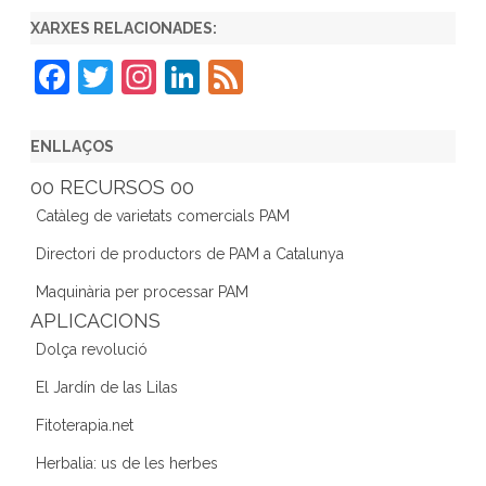
XARXES RELACIONADES:
F
T
In
Li
F
a
w
st
n
e
c
itt
a
k
e
ENLLAÇOS
e
er
gr
e
d
00 RECURSOS 00
b
a
dI
Catàleg de varietats comercials PAM
o
m
n
Directori de productors de PAM a Catalunya
o
Maquinària per processar PAM
k
APLICACIONS
Dolça revolució
El Jardín de las Lilas
Fitoterapia.net
Herbalia: us de les herbes