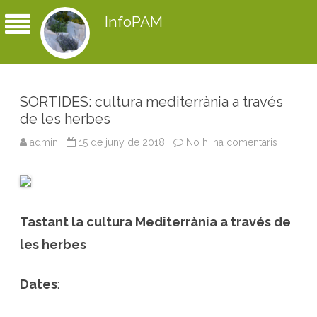
InfoPAM
SORTIDES: cultura mediterrània a través
de les herbes
admin
15 de juny de 2018
No hi ha comentaris
a
S
O
R
T
I
D
E
Tastant la cultura Mediterrània a través de
S
:
c
les herbes
u
l
t
u
Dates
:
r
a
m