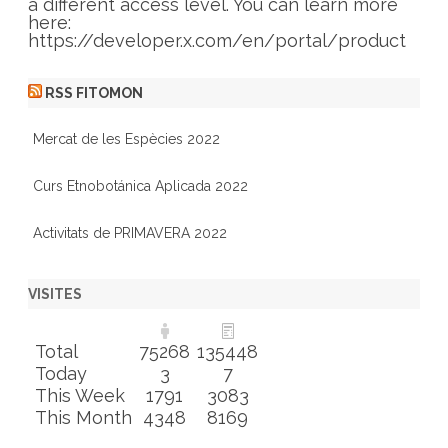
a different access level. You can learn more
here:
https://developer.x.com/en/portal/product
RSS FITOMON
Mercat de les Espècies 2022
Curs Etnobotánica Aplicada 2022
Activitats de PRIMAVERA 2022
VISITES
Total
75268
135448
Today
3
7
This Week
1791
3083
This Month
4348
8169