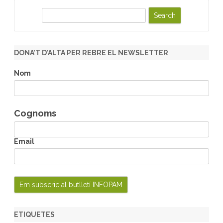
S
e
a
r
DONA’T D’ALTA PER REBRE EL NEWSLETTER
c
h
Nom
Cognoms
Email
ETIQUETES