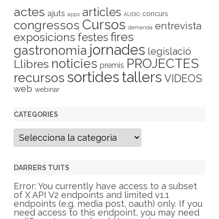
actes
articles
ajuts
concurs
apps
AUDIO
Cursos
congressos
entrevista
demanda
fires
exposicions
festes
jornades
gastronomia
legislació
PROJECTES
noticies
Llibres
premis
sortides
tallers
recursos
VIDEOS
web
webinar
CATEGORIES
C
a
t
e
g
DARRERS TUITS
o
r
Error: You currently have access to a subset
i
of X API V2 endpoints and limited v1.1
e
endpoints (e.g. media post, oauth) only. If you
s
need access to this endpoint, you may need