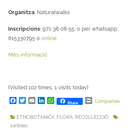
Organitza
: Naturalwalks
Inscripcions
: 972 38 08 55, o per whatsapp
615330795 o
online
Més informació
(Visited 102 times, 1 visits today)
F
T
E
L
W
P
Comparteix
Share
a
w
m
i
h
r
c
i
a
n
a
i
ETNOBOTÀNICA
,
FLORA
,
RECOL·LECCIÓ
e
t
i
k
t
n
sortides
b
t
l
e
s
t