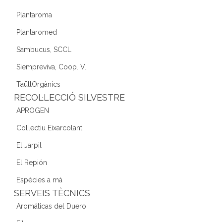
Plantaroma
Plantaromed
Sambucus, SCCL
Siempreviva, Coop. V.
TaüllOrgànics
RECOL·LECCIÓ SILVESTRE
APROGEN
Col·lectiu Eixarcolant
El Jarpil
El Repión
Espècies a mà
SERVEIS TÈCNICS
Aromáticas del Duero