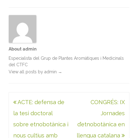
o
e
d
A
o
r
I
p
k
n
p
About admin
Especialista del Grup de Plantes Aromàtiques i Medicinals
del CTFC
View all posts by admin
→
Navegació
ACTE: defensa de
CONGRÉS: IX
d'entrades
la tesi doctoral
Jornades
sobre etnobotànica i
d’etnobotànica en
nous cultius amb
llengua catalana