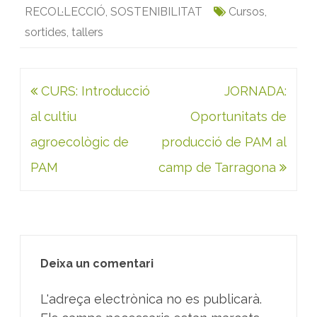
e
t
i
k
t
n
RECOL·LECCIÓ
,
SOSTENIBILITAT
Cursos
,
b
t
l
e
s
t
sortides
,
tallers
o
e
d
A
o
r
I
p
k
n
p
Navegació
CURS: Introducció
JORNADA:
d'entrades
al cultiu
Oportunitats de
agroecològic de
producció de PAM al
PAM
camp de Tarragona
Deixa un comentari
L'adreça electrònica no es publicarà.