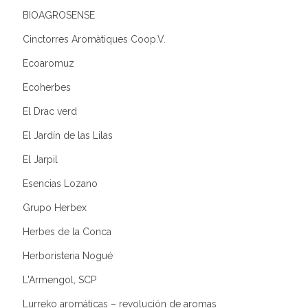
BIOAGROSENSE
Cinctorres Aromàtiques Coop.V.
Ecoaromuz
Ecoherbes
El Drac verd
El Jardín de las Lilas
El Jarpil
Esencias Lozano
Grupo Herbex
Herbes de la Conca
Herboristeria Nogué
L'Armengol, SCP
Lurreko aromáticas – revolución de aromas