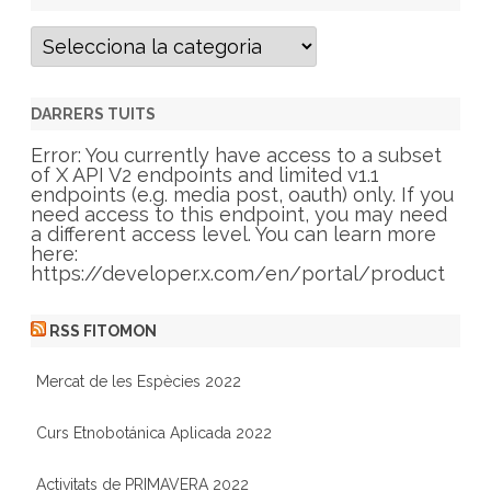
C
a
t
e
g
DARRERS TUITS
o
r
Error: You currently have access to a subset
i
of X API V2 endpoints and limited v1.1
e
endpoints (e.g. media post, oauth) only. If you
s
need access to this endpoint, you may need
a different access level. You can learn more
here:
https://developer.x.com/en/portal/product
RSS FITOMON
Mercat de les Espècies 2022
Curs Etnobotánica Aplicada 2022
Activitats de PRIMAVERA 2022