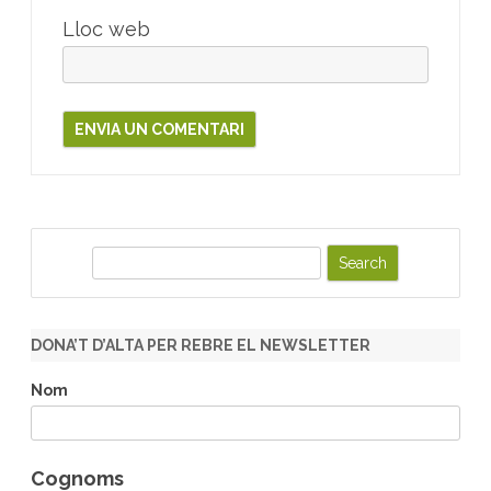
Lloc web
S
e
a
r
DONA’T D’ALTA PER REBRE EL NEWSLETTER
c
h
Nom
Cognoms