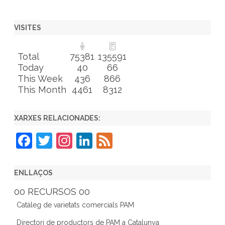
VISITES
Total
75381
135591
Today
40
66
This Week
436
866
This Month
4461
8312
XARXES RELACIONADES:
F
T
In
Li
F
a
w
st
n
e
c
itt
a
k
e
ENLLAÇOS
e
er
gr
e
d
00 RECURSOS 00
b
a
dI
Catàleg de varietats comercials PAM
o
m
n
Directori de productors de PAM a Catalunya