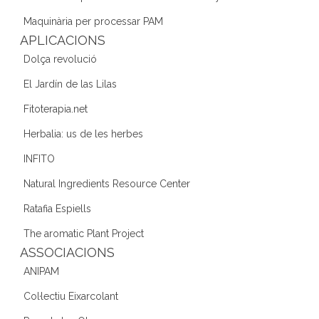
o
Maquinària per processar PAM
k
APLICACIONS
Dolça revolució
El Jardín de las Lilas
Fitoterapia.net
Herbalia: us de les herbes
INFITO
Natural Ingredients Resource Center
Ratafia Espiells
The aromatic Plant Project
ASSOCIACIONS
ANIPAM
Col·lectiu Eixarcolant