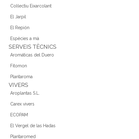
Col·lectiu Eixarcolant
El Jarpil
El Repión
Espècies a mà
SERVEIS TÈCNICS
Aromáticas del Duero
Fitomon
Plantaroma
VIVERS
Aroplantas S.L.
Carex vivers
ECOPAM
El Vergel de las Hadas
Plantaromed