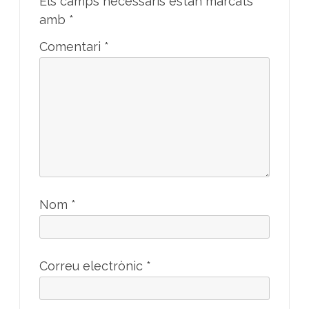
Els camps necessaris estan marcats
amb
*
Comentari
*
Nom
*
Correu electrònic
*