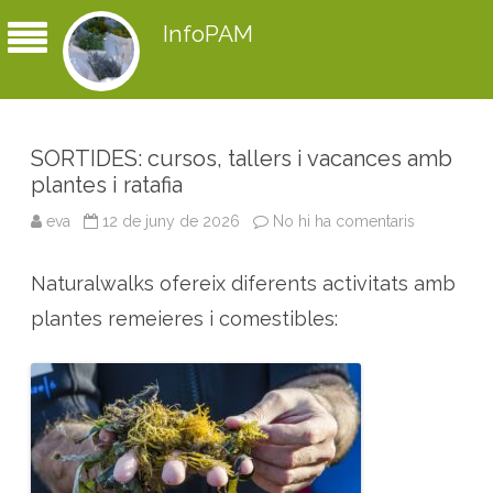
InfoPAM
SORTIDES: cursos, tallers i vacances amb
plantes i ratafia
eva
12 de juny de 2026
No hi ha comentaris
a
S
O
R
Naturalwalks ofereix diferents activitats amb
T
I
D
plantes remeieres i comestibles:
E
S
:
c
u
r
s
o
s
,
t