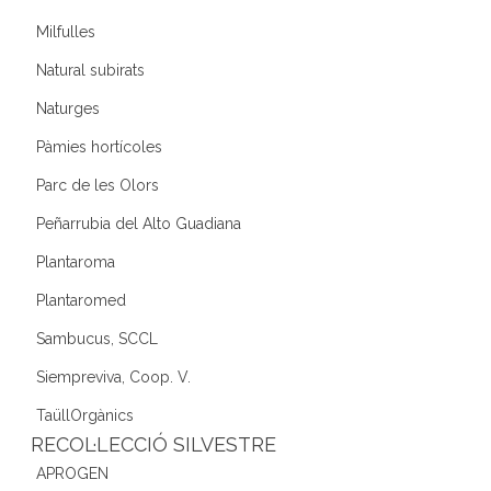
Milfulles
Natural subirats
Naturges
Pàmies hortícoles
Parc de les Olors
Peñarrubia del Alto Guadiana
Plantaroma
Plantaromed
Sambucus, SCCL
Siempreviva, Coop. V.
TaüllOrgànics
RECOL·LECCIÓ SILVESTRE
APROGEN