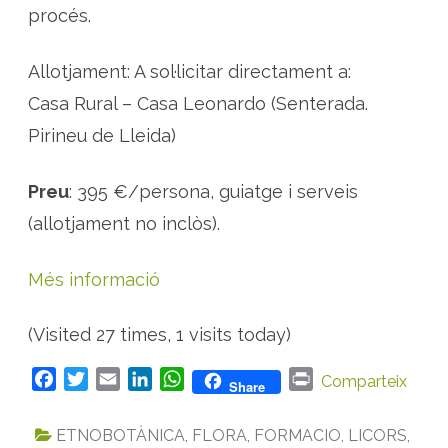
procés.
Allotjament: A sol·licitar directament a:
Casa Rural – Casa Leonardo (Senterada.
Pirineu de Lleida)
Preu
: 395 €/persona, guiatge i serveis
(allotjament no inclòs).
Més informació
(Visited 27 times, 1 visits today)
F
T
E
L
W
P
Comparteix
Share
a
w
m
i
h
r
c
i
a
n
a
i
ETNOBOTÀNICA
,
FLORA
,
FORMACIO
,
LICORS
,