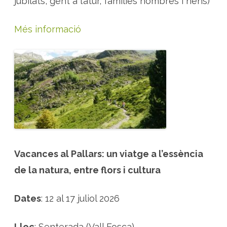
jubilats, gent a l’atur, famílies nombres i nens)
Més informació
Vacances al Pallars: un viatge a l’essència
de la natura, entre flors i cultura
Dates
: 12 al 17 juliol 2026
Lloc
: Senterada (Vall Fosca).