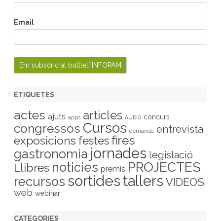
Email
ETIQUETES
actes
articles
ajuts
concurs
apps
AUDIO
Cursos
congressos
entrevista
demanda
fires
exposicions
festes
jornades
gastronomia
legislació
PROJECTES
noticies
Llibres
premis
sortides
tallers
recursos
VIDEOS
web
webinar
CATEGORIES