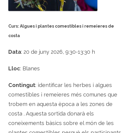
a
l
l
e
r
s
Curs: Algues i plantes comestibles i remeieres de
i
v
a
costa
c
a
n
Data
: 20 de juny 2026, 9:30-13:30 h
c
e
s
a
Lloc
: Blanes
m
b
p
l
Contingut
: identificar les herbes i algues
a
n
t
comestibles i remeieres més comunes que
e
s
trobem en aquesta època a les zones de
i
r
costa . Aquesta sortida donarà els
a
t
a
coneixements bàsics sobre el món de les
f
i
plantes comestibles perquè els participants