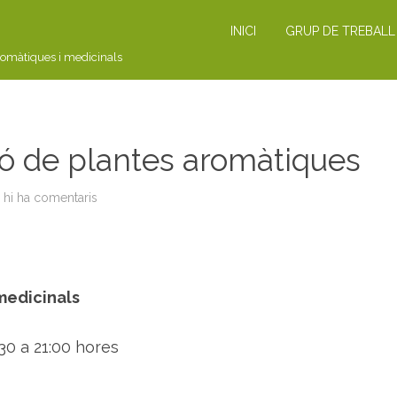
INICI
GRUP DE TREBALL
romàtiques i medicinals
ió de plantes aromàtiques
 hi ha comentaris
a
T
A
L
L
E
R
:
 medicinals
d
e
s
t
30 a 21:00 hores
i
l
·
l
a