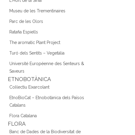
L'Hort de la Sínia
Museu de les Trementinaires
Parc de les Olors
Ratafia Espiells
The aromatic Plant Project
Turó dels Sentits – Vegetàlia
Université Européenne des Senteurs &
Saveurs
ETNOBOTÀNICA
Col·lectiu Eixarcolant
EtnoBioCat – Etnobotànica dels Països
Catalans
Flora Catalana
FLORA
Banc de Dades de la Biodiversitat de