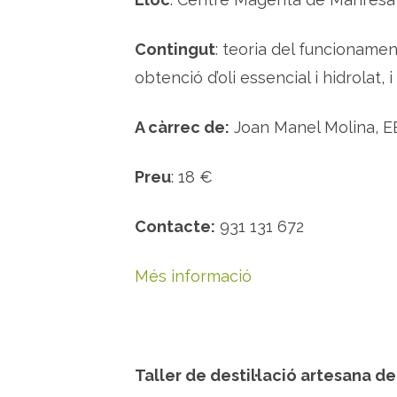
Contingut
: teoria del funcionamen
obtenció d’oli essencial i hidrolat, 
A càrrec de:
Joan Manel Molina, 
Preu
: 18 €
Contacte:
931 131 672
Més informació
Taller de destil·lació artesana d