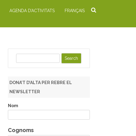
AGENDA D’ACTIVITATS
FRANÇAIS
S
e
a
r
DONA’T D’ALTA PER REBRE EL
c
NEWSLETTER
h
Nom
Cognoms