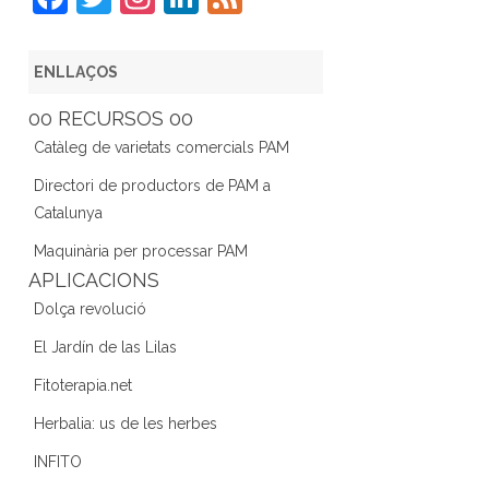
a
w
st
n
e
c
itt
a
k
e
ENLLAÇOS
e
er
gr
e
d
00 RECURSOS 00
b
a
dI
Catàleg de varietats comercials PAM
o
m
n
Directori de productors de PAM a
o
Catalunya
k
Maquinària per processar PAM
APLICACIONS
Dolça revolució
El Jardín de las Lilas
Fitoterapia.net
Herbalia: us de les herbes
INFITO