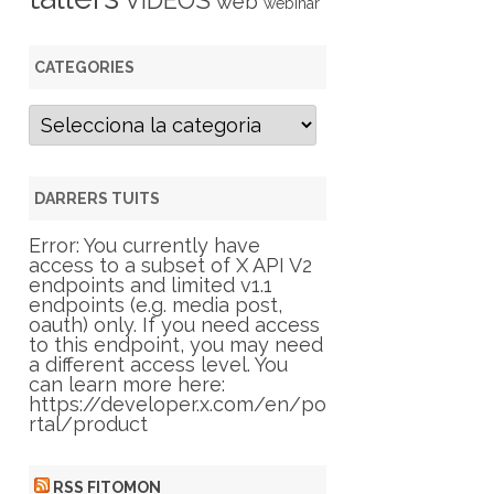
VIDEOS
web
webinar
CATEGORIES
C
a
t
e
g
DARRERS TUITS
o
r
Error: You currently have
i
access to a subset of X API V2
e
endpoints and limited v1.1
s
endpoints (e.g. media post,
oauth) only. If you need access
to this endpoint, you may need
a different access level. You
can learn more here:
https://developer.x.com/en/po
rtal/product
RSS FITOMON