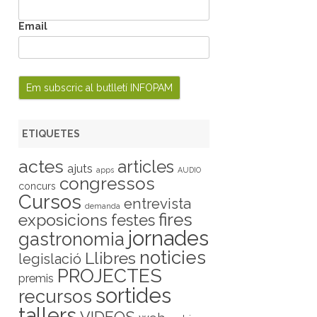
Email
ETIQUETES
actes
articles
ajuts
apps
AUDIO
congressos
concurs
Cursos
entrevista
demanda
fires
exposicions
festes
jornades
gastronomia
noticies
Llibres
legislació
PROJECTES
premis
sortides
recursos
tallers