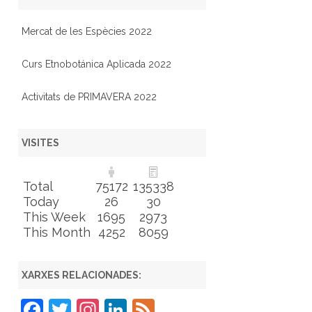
Mercat de les Espècies 2022
Curs Etnobotánica Aplicada 2022
Activitats de PRIMAVERA 2022
VISITES
Total
75172
135338
Today
26
30
This Week
1695
2973
This Month
4252
8059
XARXES RELACIONADES:
F
T
In
Li
F