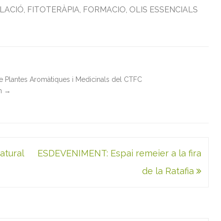
·LACIÓ
,
FITOTERÀPIA
,
FORMACIO
,
OLIS ESSENCIALS
de Plantes Aromàtiques i Medicinals del CTFC
in
→
atural
ESDEVENIMENT: Espai remeier a la fira
de la Ratafia