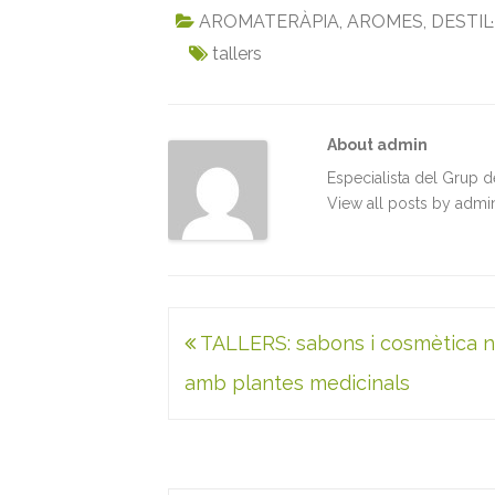
c
i
a
n
a
i
AROMATERÀPIA
,
AROMES
,
DESTIL
e
t
i
k
t
n
tallers
b
t
l
e
s
t
o
e
d
A
o
r
I
p
k
n
p
About admin
Especialista del Grup 
View all posts by adm
Navegació
TALLERS: sabons i cosmètica n
d'entrades
amb plantes medicinals