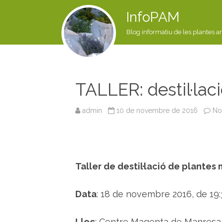
InfoPAM
Blog informatiu de les plantes a
TALLER: destil·lac
admin
10 de novembre de 2016
No
Taller de destil·lació de plantes
Data
: 18 de novembre 2016, de 19:
Lloc
: Centre Magenta de Manresa