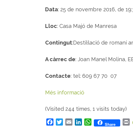
Data
: 25 de novembre 2016, de 19:
Lloc
: Casa Majó de Manresa
Contingut
:Destil·lació de romaní 
A càrrec de
: Joan Manel Molina, 
Contacte
: tel: 609 67 70 07
Més informació
(Visited 244 times, 1 visits today)
F
T
E
L
W
P
Share
a
w
m
i
h
r