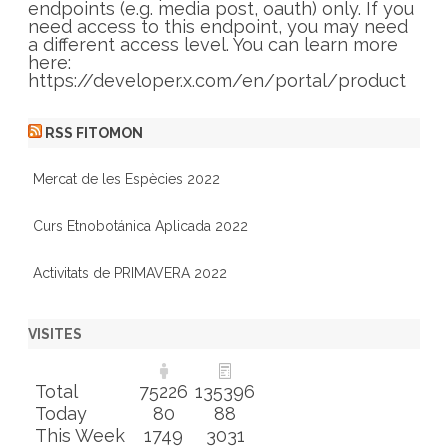
e
endpoints (e.g. media post, oauth) only. If you
s
need access to this endpoint, you may need
a different access level. You can learn more
here:
https://developer.x.com/en/portal/product
RSS FITOMON
Mercat de les Espècies 2022
Curs Etnobotánica Aplicada 2022
Activitats de PRIMAVERA 2022
VISITES
Total
75226
135396
Today
80
88
This Week
1749
3031