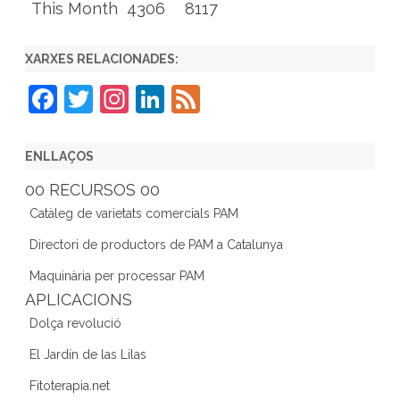
This Month
4306
8117
XARXES RELACIONADES:
F
T
In
Li
F
a
w
st
n
e
c
itt
a
k
e
ENLLAÇOS
e
er
gr
e
d
00 RECURSOS 00
b
a
dI
Catàleg de varietats comercials PAM
o
m
n
Directori de productors de PAM a Catalunya
o
Maquinària per processar PAM
k
APLICACIONS
Dolça revolució
El Jardín de las Lilas
Fitoterapia.net