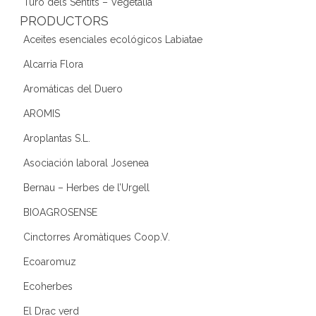
Turó dels Sentits – Vegetàlia
PRODUCTORS
Aceites esenciales ecológicos Labiatae
Alcarria Flora
Aromáticas del Duero
AROMIS
Aroplantas S.L.
Asociación laboral Josenea
Bernau – Herbes de l’Urgell
BIOAGROSENSE
Cinctorres Aromàtiques Coop.V.
Ecoaromuz
Ecoherbes
El Drac verd