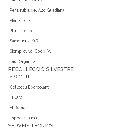
Peñarrubia del Alto Guadiana
Plantaroma
Plantaromed
Sambucus, SCCL
Siempreviva, Coop. V.
TaüllOrgànics
RECOL·LECCIÓ SILVESTRE
APROGEN
Col·lectiu Eixarcolant
El Jarpil
El Repión
Espècies a mà
SERVEIS TÈCNICS