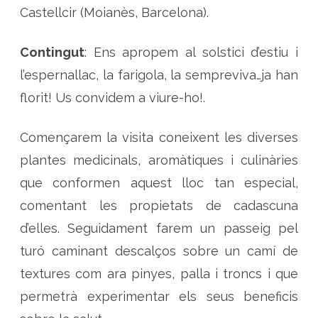
t
Castellcir (Moianès, Barcelona).
u
r
a
l
Contingut
: Ens apropem al solstici d’estiu i
l’espernallac, la farigola, la sempreviva…ja han
florit! Us convidem a viure-ho!.
Començarem la visita coneixent les diverses
plantes medicinals, aromàtiques i culinàries
que conformen aquest lloc tan especial,
comentant les propietats de cadascuna
d’elles. Seguidament farem un passeig pel
turó caminant descalços sobre un camí de
textures com ara pinyes, palla i troncs i que
permetrà experimentar els seus beneficis