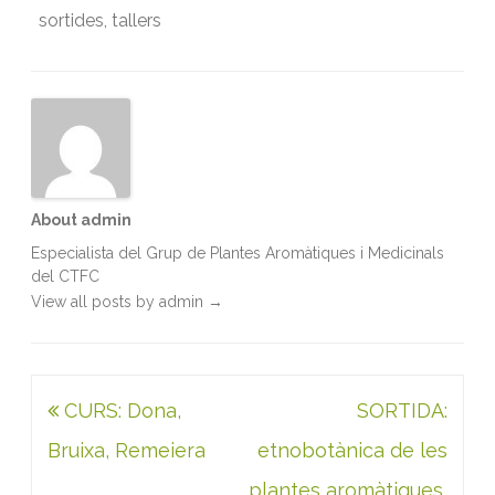
e
t
i
k
t
n
sortides
,
tallers
b
t
l
e
s
t
o
e
d
A
o
r
I
p
k
n
p
About admin
Especialista del Grup de Plantes Aromàtiques i Medicinals
del CTFC
View all posts by admin
→
Navegació
CURS: Dona,
SORTIDA:
d'entrades
Bruixa, Remeiera
etnobotànica de les
plantes aromàtiques,