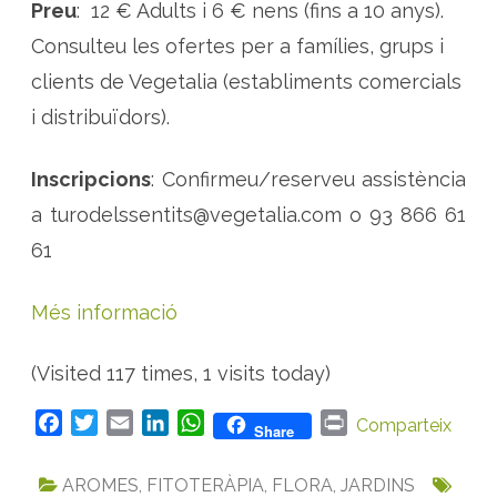
Preu
: 12 € Adults i 6 € nens (fins a 10 anys).
Consulteu les ofertes per a famílies, grups i
clients de Vegetalia (establiments comercials
i distribuïdors).
Inscripcions
: Confirmeu/reserveu assistència
a turodelssentits@vegetalia.com o 93 866 61
61
Més informació
(Visited 117 times, 1 visits today)
F
T
E
L
W
P
Comparteix
Share
a
w
m
i
h
r
c
i
a
n
a
i
AROMES
,
FITOTERÀPIA
,
FLORA
,
JARDINS