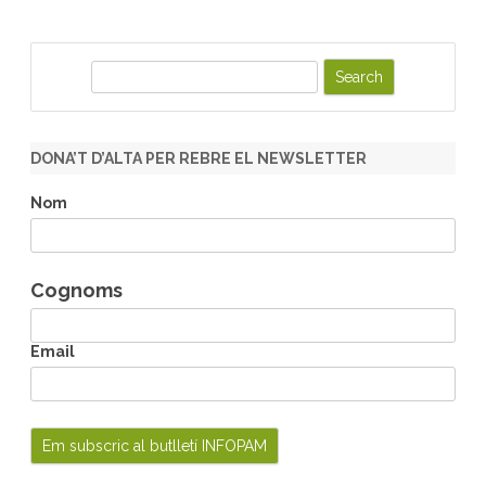
S
e
a
r
DONA’T D’ALTA PER REBRE EL NEWSLETTER
c
h
Nom
Cognoms
Email