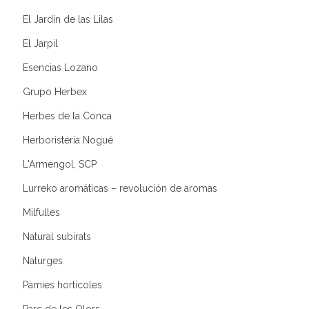
El Jardín de las Lilas
El Jarpil
Esencias Lozano
Grupo Herbex
Herbes de la Conca
Herboristeria Nogué
L'Armengol, SCP
Lurreko aromáticas – revolución de aromas
Milfulles
Natural subirats
Naturges
Pàmies hortícoles
Parc de les Olors