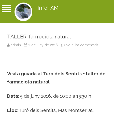
InfoPAM
TALLER: farmaciola natural
admin
2 de juny de 2016
No hi ha comentaris
a
T
A
L
L
E
R
:
Visita guiada al Turó dels Sentits + taller de
f
a
r
farmaciola natural
m
a
c
i
Data
: 5 de juny 2016, de 10:00 a 13:30 h
o
l
a
n
Lloc
: Turó dels Sentits, Mas Montserrat,
a