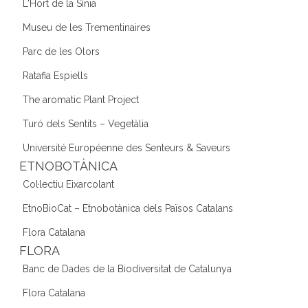
L'Hort de la Sínia
Museu de les Trementinaires
Parc de les Olors
Ratafia Espiells
The aromatic Plant Project
Turó dels Sentits – Vegetàlia
Université Européenne des Senteurs & Saveurs
ETNOBOTÀNICA
Col·lectiu Eixarcolant
EtnoBioCat – Etnobotànica dels Països Catalans
Flora Catalana
FLORA
Banc de Dades de la Biodiversitat de Catalunya
Flora Catalana