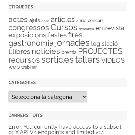
ETIQUETES
actes
articles
ajuts
concurs
apps
AUDIO
Cursos
congressos
entrevista
demanda
fires
exposicions
festes
jornades
gastronomia
legislació
PROJECTES
noticies
Llibres
premis
sortides
tallers
recursos
VIDEOS
web
webinar
CATEGORIES
C
a
t
e
g
DARRERS TUITS
o
r
Error: You currently have access to a subset
i
of X API V2 endpoints and limited v1.1