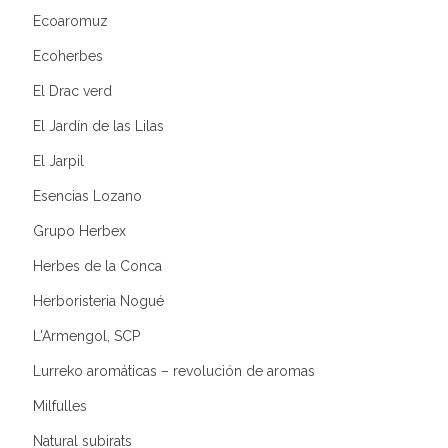
Ecoaromuz
Ecoherbes
El Drac verd
El Jardín de las Lilas
El Jarpil
Esencias Lozano
Grupo Herbex
Herbes de la Conca
Herboristeria Nogué
L'Armengol, SCP
Lurreko aromáticas – revolución de aromas
Milfulles
Natural subirats