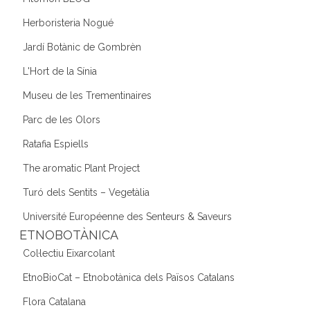
Herboristeria Nogué
Jardí Botànic de Gombrèn
L'Hort de la Sínia
Museu de les Trementinaires
Parc de les Olors
Ratafia Espiells
The aromatic Plant Project
Turó dels Sentits – Vegetàlia
Université Européenne des Senteurs & Saveurs
ETNOBOTÀNICA
Col·lectiu Eixarcolant
EtnoBioCat – Etnobotànica dels Països Catalans
Flora Catalana