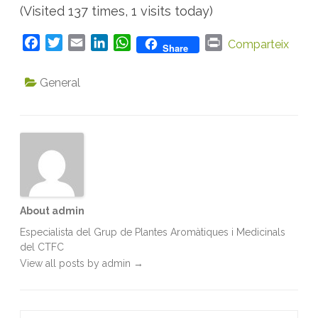
(Visited 137 times, 1 visits today)
F
T
E
L
W
P
Comparteix
Share
a
w
m
i
h
r
c
i
a
n
a
i
General
e
t
i
k
t
n
b
t
l
e
s
t
o
e
d
A
o
r
I
p
k
n
p
About admin
Especialista del Grup de Plantes Aromàtiques i Medicinals
del CTFC
View all posts by admin
→