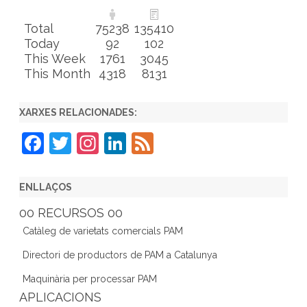
Total
75238
135410
Today
92
102
This Week
1761
3045
This Month
4318
8131
XARXES RELACIONADES:
F
T
In
Li
F
a
w
st
n
e
c
itt
a
k
e
ENLLAÇOS
e
er
gr
e
d
00 RECURSOS 00
b
a
dI
Catàleg de varietats comercials PAM
o
m
n
Directori de productors de PAM a Catalunya
o
Maquinària per processar PAM
k
APLICACIONS