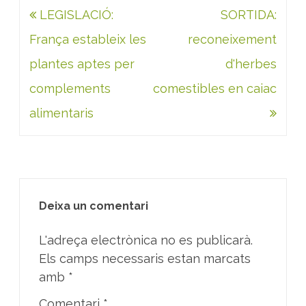
Navegació
LEGISLACIÓ:
SORTIDA:
d'entrades
França estableix les
reconeixement
plantes aptes per
d'herbes
complements
comestibles en caiac
alimentaris
Deixa un comentari
L'adreça electrònica no es publicarà.
Els camps necessaris estan marcats
amb
*
Comentari
*