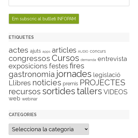
ETIQUETES
actes
articles
ajuts
concurs
apps
AUDIO
Cursos
congressos
entrevista
demanda
fires
exposicions
festes
jornades
gastronomia
legislació
PROJECTES
noticies
Llibres
premis
sortides
tallers
recursos
VIDEOS
web
webinar
CATEGORIES
C
a
t