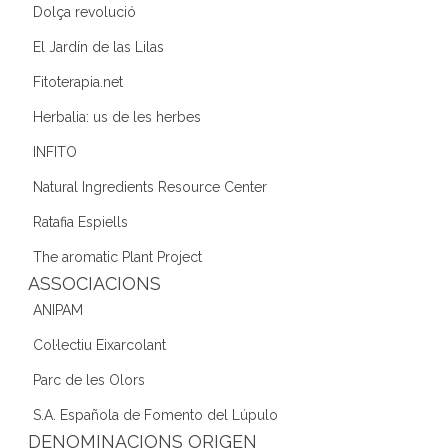
Dolça revolució
El Jardín de las Lilas
Fitoterapia.net
Herbalia: us de les herbes
INFITO
Natural Ingredients Resource Center
Ratafia Espiells
The aromatic Plant Project
ASSOCIACIONS
ANIPAM
Col·lectiu Eixarcolant
Parc de les Olors
S.A. Española de Fomento del Lúpulo
DENOMINACIONS ORIGEN