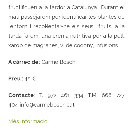
r
e
fructifiquen a la tardor a Catalunya. Durant el
s
matí passejarem per identificar les plantes de
l’entorn i recol·lectar-ne els seus fruits, a la
tarda farem una crema nutritiva per a la pell,
xarop de magranes, vi de codony, infusions.
A càrrec de:
Carme Bosch
Preu :
45 €
Contacte
: T. 972 461 334 T.M. 666 727
404 info@carmebosch.cat
Més informació