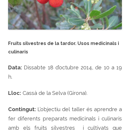
i
n
a
l
s
i
c
u
l
i
n
Fruits silvestres de la tardor.
Usos medicinals i
a
r
culinaris
i
s
d
e
Data:
Dissabte 18 d’octubre 2014, de 10 a 19
l
s
h.
f
r
u
i
Lloc:
Cassà de la Selva (Girona).
t
s
s
i
Contingut:
L’objectiu del taller és aprendre a
l
v
fer diferents preparats medicinals i culinaris
e
s
amb els fruits silvestres i cultivats que
t