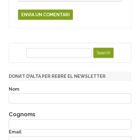
S
e
a
r
DONA’T D’ALTA PER REBRE EL NEWSLETTER
c
h
Nom
Cognoms
Email