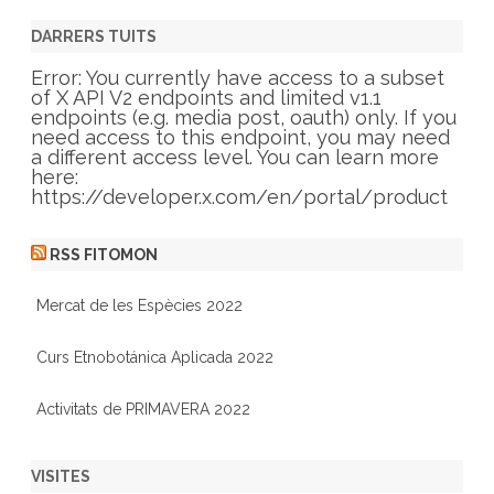
e
g
DARRERS TUITS
o
r
Error: You currently have access to a subset
i
of X API V2 endpoints and limited v1.1
e
endpoints (e.g. media post, oauth) only. If you
s
need access to this endpoint, you may need
a different access level. You can learn more
here:
https://developer.x.com/en/portal/product
RSS FITOMON
Mercat de les Espècies 2022
Curs Etnobotánica Aplicada 2022
Activitats de PRIMAVERA 2022
VISITES