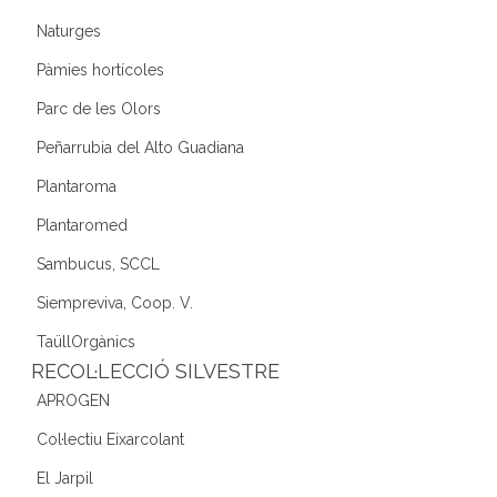
Naturges
Pàmies hortícoles
Parc de les Olors
Peñarrubia del Alto Guadiana
Plantaroma
Plantaromed
Sambucus, SCCL
Siempreviva, Coop. V.
TaüllOrgànics
RECOL·LECCIÓ SILVESTRE
APROGEN
Col·lectiu Eixarcolant
El Jarpil