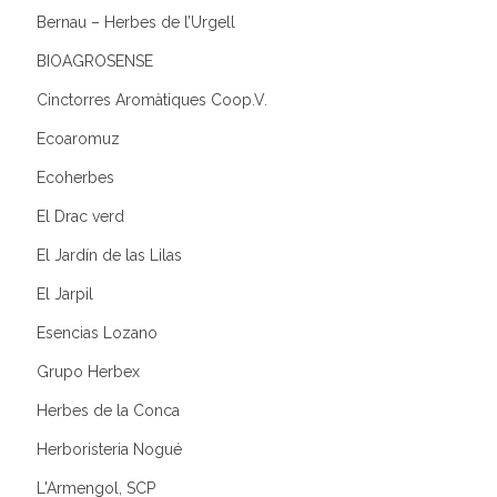
Bernau – Herbes de l’Urgell
BIOAGROSENSE
Cinctorres Aromàtiques Coop.V.
Ecoaromuz
Ecoherbes
El Drac verd
El Jardín de las Lilas
El Jarpil
Esencias Lozano
Grupo Herbex
Herbes de la Conca
Herboristeria Nogué
L'Armengol, SCP