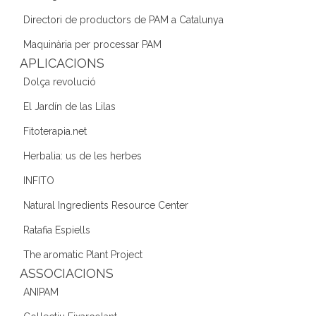
o
m
n
Directori de productors de PAM a Catalunya
o
Maquinària per processar PAM
k
APLICACIONS
Dolça revolució
El Jardín de las Lilas
Fitoterapia.net
Herbalia: us de les herbes
INFITO
Natural Ingredients Resource Center
Ratafia Espiells
The aromatic Plant Project
ASSOCIACIONS
ANIPAM