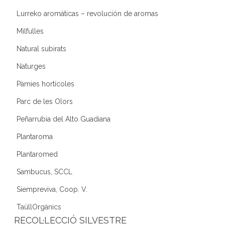
Lurreko aromáticas – revolución de aromas
Milfulles
Natural subirats
Naturges
Pàmies hortícoles
Parc de les Olors
Peñarrubia del Alto Guadiana
Plantaroma
Plantaromed
Sambucus, SCCL
Siempreviva, Coop. V.
TaüllOrgànics
RECOL·LECCIÓ SILVESTRE