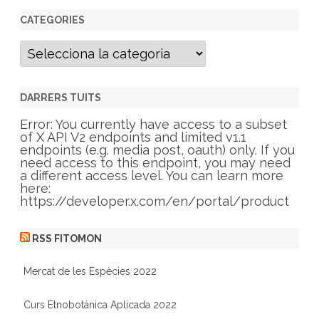
CATEGORIES
C
a
t
e
g
DARRERS TUITS
o
r
Error: You currently have access to a subset
i
of X API V2 endpoints and limited v1.1
e
endpoints (e.g. media post, oauth) only. If you
s
need access to this endpoint, you may need
a different access level. You can learn more
here:
https://developer.x.com/en/portal/product
RSS FITOMON
Mercat de les Espècies 2022
Curs Etnobotánica Aplicada 2022