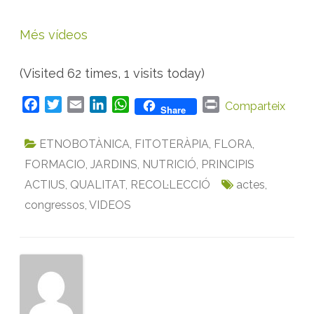
Més vídeos
(Visited 62 times, 1 visits today)
F
T
E
L
W
P
Comparteix
Share
a
w
m
i
h
r
c
i
a
n
a
i
ETNOBOTÀNICA
,
FITOTERÀPIA
,
FLORA
,
e
t
i
k
t
n
FORMACIO
,
JARDINS
,
NUTRICIÓ
,
PRINCIPIS
b
t
l
e
s
t
ACTIUS
,
QUALITAT
,
RECOL·LECCIÓ
actes
,
o
e
d
A
congressos
o
r
,
VIDEOS
I
p
k
n
p