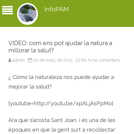
InfoPAM
VIDEO: com ens pot ajudar la natura a
millorar la salut?
admin
20 de març de 2013
No hi ha comentaris
a
V
I
D
¿ Cómo la naturaleza nos puede ayudar a
E
O
:
mejorar la salud?
c
o
m
e
[youtube=http://youtu.be/xpALjAsPpMo]
n
s
p
o
Ara que s’acosta Sant Joan, i és una de les
t
a
èpoques en que la gent surt a recol·lectar
j