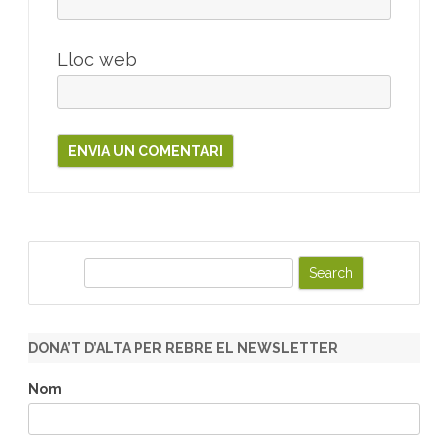
Lloc web
S
e
a
r
DONA’T D’ALTA PER REBRE EL NEWSLETTER
c
h
Nom