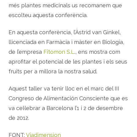
u
més plantes medicinals us recomanem que
d
a
escolteu aquesta conferència.
r
l
a
n
En aquesta conferència, l’Àstrid van Ginkel,
a
t
u
llicenciada en Farmàcia i màster en Biologia,
r
a
de l’empresa
Fitomon S.L
., ens mostra com
a
m
aprofitar el potencial de les plantes i els seus
i
l
l
fruits per a millora la nostra salud.
o
r
a
r
Aquest taller va tenir lloc en el marc del III
l
a
Congreso de Alimentación Consciente que es
s
a
va cel·lebrar a Barcelona l’1 i 2 de desembre
l
u
de 2012.
t
?
FONT:
Viadimension