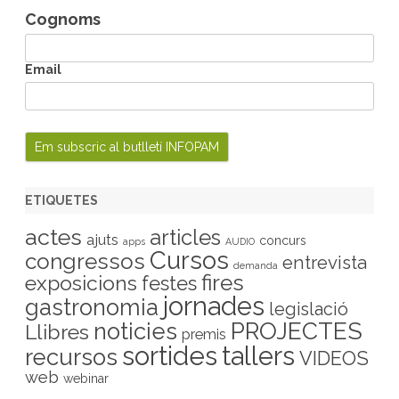
Cognoms
Email
ETIQUETES
actes
articles
ajuts
concurs
apps
AUDIO
Cursos
congressos
entrevista
demanda
fires
exposicions
festes
jornades
gastronomia
legislació
PROJECTES
noticies
Llibres
premis
sortides
tallers
recursos
VIDEOS
web
webinar