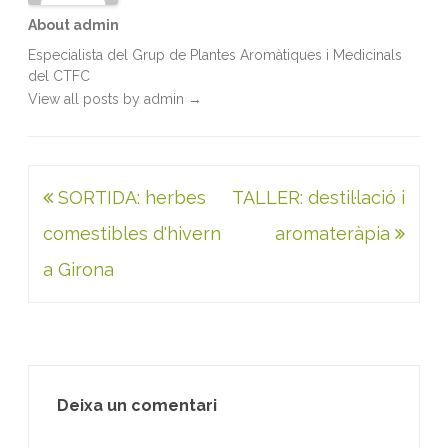
About admin
Especialista del Grup de Plantes Aromàtiques i Medicinals
del CTFC
View all posts by admin
→
Navegació
SORTIDA: herbes
TALLER: destil·lació i
d'entrades
comestibles d'hivern
aromateràpia
a Girona
Deixa un comentari