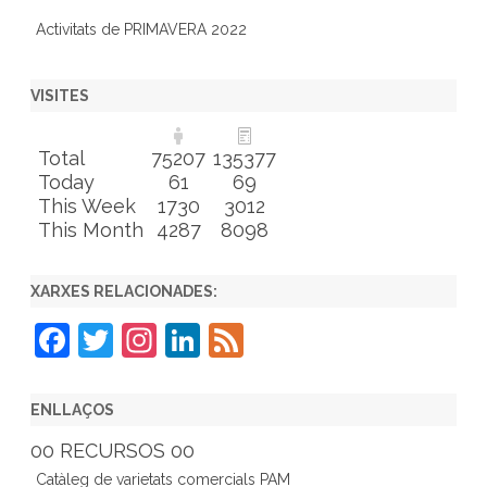
Activitats de PRIMAVERA 2022
VISITES
Total
75207
135377
Today
61
69
This Week
1730
3012
This Month
4287
8098
XARXES RELACIONADES:
F
T
In
Li
F
a
w
st
n
e
c
itt
a
k
e
ENLLAÇOS
e
er
gr
e
d
00 RECURSOS 00
b
a
dI
Catàleg de varietats comercials PAM