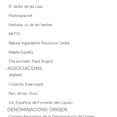
El Jardín de las Lilas
Fitoterapia.net
Herbalia: us de les herbes
INFITO
Natural Ingredients Resource Center
Ratafia Espiells
The aromatic Plant Project
ASSOCIACIONS
ANIPAM
Col·lectiu Eixarcolant
Parc de les Olors
S.A. Española de Fomento del Lúpulo
DENOMINACIONS ORIGEN
Consejo Regulador de la Denominacion de Origen