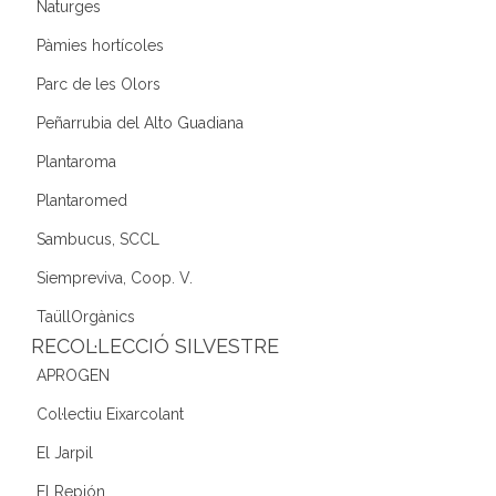
Naturges
Pàmies hortícoles
Parc de les Olors
Peñarrubia del Alto Guadiana
Plantaroma
Plantaromed
Sambucus, SCCL
Siempreviva, Coop. V.
TaüllOrgànics
RECOL·LECCIÓ SILVESTRE
APROGEN
Col·lectiu Eixarcolant
El Jarpil
El Repión