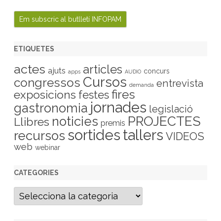
ETIQUETES
actes
articles
ajuts
concurs
apps
AUDIO
Cursos
congressos
entrevista
demanda
fires
exposicions
festes
jornades
gastronomia
legislació
PROJECTES
noticies
Llibres
premis
sortides
tallers
recursos
VIDEOS
web
webinar
CATEGORIES
C
a
t
e