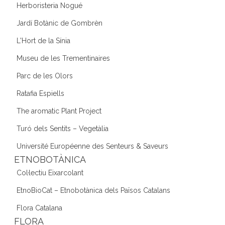
Herboristeria Nogué
Jardí Botànic de Gombrèn
L'Hort de la Sínia
Museu de les Trementinaires
Parc de les Olors
Ratafia Espiells
The aromatic Plant Project
Turó dels Sentits – Vegetàlia
Université Européenne des Senteurs & Saveurs
ETNOBOTÀNICA
Col·lectiu Eixarcolant
EtnoBioCat – Etnobotànica dels Països Catalans
Flora Catalana
FLORA