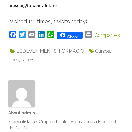
museu@tuixent.ddl.net
(Visited 111 times, 1 visits today)
F
T
E
L
W
P
Comparteix
Share
a
w
m
i
h
r
c
i
a
n
a
i
ESDEVENIMENTS
,
FORMACIO
Cursos
,
e
t
i
k
t
n
fires
,
tallers
b
t
l
e
s
t
o
e
d
A
o
r
I
p
k
n
p
About admin
Especialista del Grup de Plantes Aromàtiques i Medicinals
del CTFC