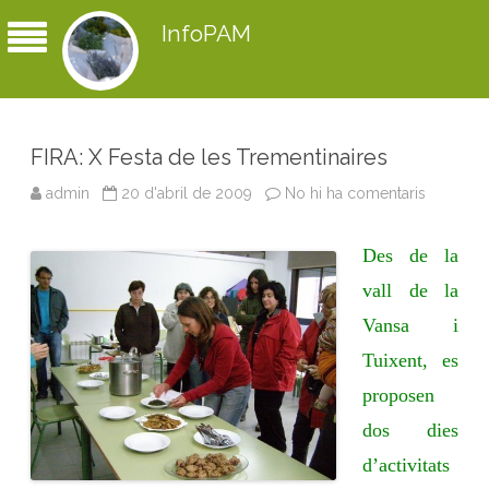
InfoPAM
FIRA: X Festa de les Trementinaires
admin
20 d'abril de 2009
No hi ha comentaris
a
F
I
R
Des de la
A
:
X
vall de la
F
e
Vansa i
s
t
Tuixent, es
a
d
e
proposen
l
e
dos dies
s
T
d’activitats
r
e