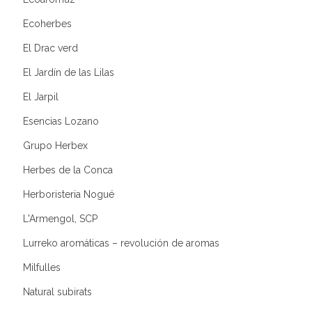
Ecoherbes
El Drac verd
El Jardín de las Lilas
El Jarpil
Esencias Lozano
Grupo Herbex
Herbes de la Conca
Herboristeria Nogué
L'Armengol, SCP
Lurreko aromáticas – revolución de aromas
Milfulles
Natural subirats