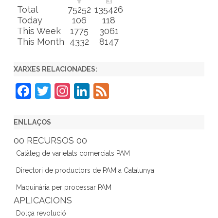
Total
75252
135426
Today
106
118
This Week
1775
3061
This Month
4332
8147
XARXES RELACIONADES:
F
T
In
Li
F
a
w
st
n
e
c
itt
a
k
e
ENLLAÇOS
e
er
gr
e
d
00 RECURSOS 00
b
a
dI
Catàleg de varietats comercials PAM
o
m
n
Directori de productors de PAM a Catalunya
o
Maquinària per processar PAM
k
APLICACIONS
Dolça revolució