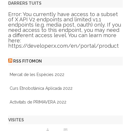
g
DARRERS TUITS
o
r
Error: You currently have access to a subset
i
of X API V2 endpoints and limited v1.1
e
endpoints (e.g. media post, oauth) only. If you
s
need access to this endpoint, you may need
a different access level. You can learn more
here:
https://developer.x.com/en/portal/product
RSS FITOMON
Mercat de les Espècies 2022
Curs Etnobotánica Aplicada 2022
Activitats de PRIMAVERA 2022
VISITES