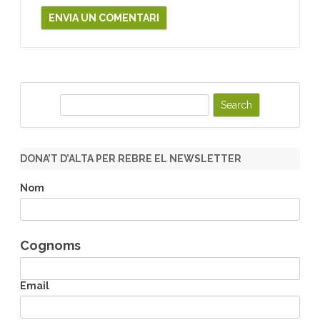
S
e
a
r
DONA’T D’ALTA PER REBRE EL NEWSLETTER
c
h
Nom
Cognoms
Email