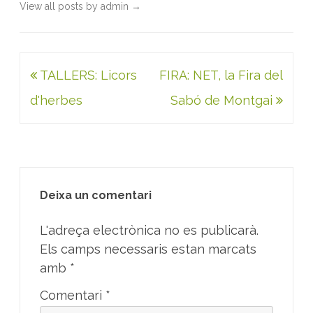
View all posts by admin
→
Navegació
TALLERS: Licors
FIRA: NET, la Fira del
d'entrades
d'herbes
Sabó de Montgai
Deixa un comentari
L'adreça electrònica no es publicarà.
Els camps necessaris estan marcats
amb
*
Comentari
*