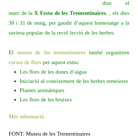
dins el
m
e
n
marc de la
X Festa de les Trementinaires
, , els dies
t
i
30 i 31 de maig, per gaudir d’aquest homenatge a la
n
a
saviesa popular de la recol·lecció de les herbes.
i
r
e
s
El
museu de les trementinaires
també organitzen
cursos de flors
per aquest estiu:
Les flors de les dones d’aigua
Iniciació al coneixement de les herbes remeieres
Plantes aromàtiques
Les flors de les bruixes
Més informació
FONT: Museu de les Trementinaires