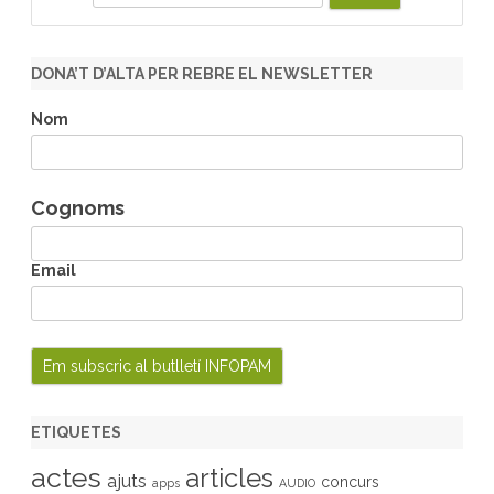
e
a
r
DONA’T D’ALTA PER REBRE EL NEWSLETTER
c
h
Nom
Cognoms
Email
ETIQUETES
actes
articles
ajuts
concurs
apps
AUDIO