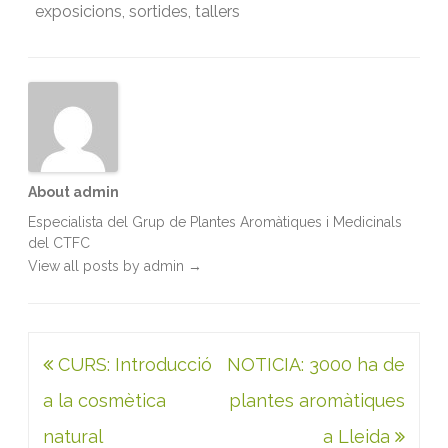
exposicions
,
sortides
,
tallers
o
e
d
A
o
r
I
p
k
n
p
About admin
Especialista del Grup de Plantes Aromàtiques i Medicinals
del CTFC
View all posts by admin
→
Navegació
CURS: Introducció
NOTICIA: 3000 ha de
d'entrades
a la cosmètica
plantes aromàtiques
natural
a Lleida