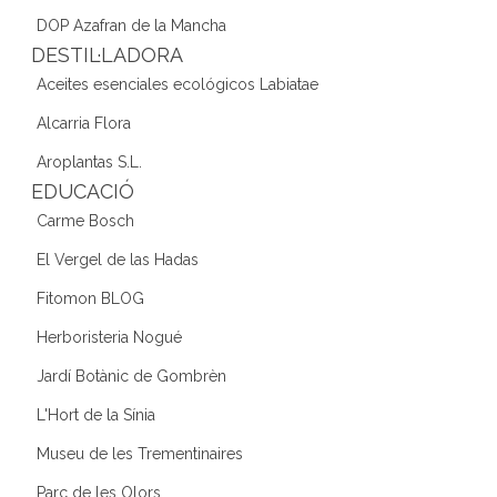
DOP Azafran de la Mancha
DESTIL·LADORA
Aceites esenciales ecológicos Labiatae
Alcarria Flora
Aroplantas S.L.
EDUCACIÓ
Carme Bosch
El Vergel de las Hadas
Fitomon BLOG
Herboristeria Nogué
Jardí Botànic de Gombrèn
L'Hort de la Sínia
Museu de les Trementinaires
Parc de les Olors