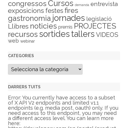
Cursos
congressos
entrevista
demanda
fires
exposicions
festes
jornades
gastronomia
legislació
PROJECTES
noticies
Llibres
premis
sortides
tallers
recursos
VIDEOS
web
webinar
CATEGORIES
C
a
t
e
g
DARRERS TUITS
o
r
Error: You currently have access to a subset
i
of X API V2 endpoints and limited v1.1
e
endpoints (e.g. media post, oauth) only. If you
s
need access to this endpoint, you may need
a different access level. You can learn more
here: