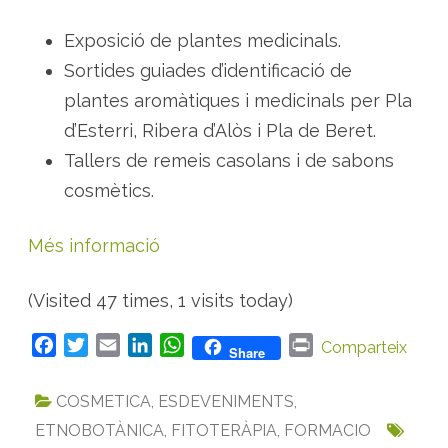
b
o
t
Exposició de plantes medicinals.
à
n
Sortides guiades d’identificació de
i
c
plantes aromàtiques i medicinals per Pla
s
a
d’Esterri, Ribera d’Alòs i Pla de Beret.
l
P
Tallers de remeis casolans i de sabons
i
r
cosmètics.
i
n
e
u
Més informació
(Visited 47 times, 1 visits today)
F
T
E
L
W
P
Comparteix
Share
a
w
m
i
h
r
c
i
a
n
a
i
COSMETICA
,
ESDEVENIMENTS
,
e
t
i
k
t
n
ETNOBOTÀNICA
,
FITOTERÀPIA
,
FORMACIO
b
t
l
e
s
t