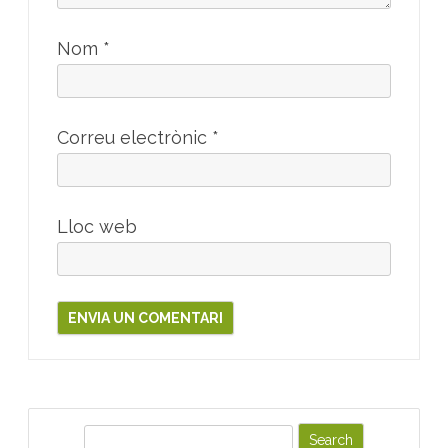
Nom
*
Correu electrònic
*
Lloc web
S