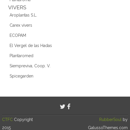
VIVERS
Aroplantas S.L.
Carex vivers
ECOPAM
El Vergel de las Hadas
Plantaromed
Siempreviva, Coop. V.
Spicegarden
CTFC
Copyright
RubberSoul
by
2015
GalussoThemes.com