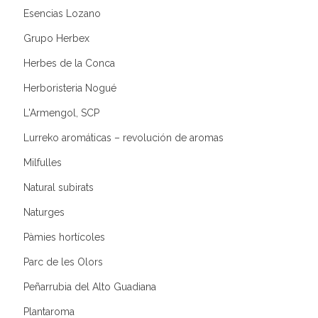
Esencias Lozano
Grupo Herbex
Herbes de la Conca
Herboristeria Nogué
L'Armengol, SCP
Lurreko aromáticas – revolución de aromas
Milfulles
Natural subirats
Naturges
Pàmies hortícoles
Parc de les Olors
Peñarrubia del Alto Guadiana
Plantaroma