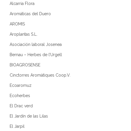
Alcarria Flora
Aromáticas del Duero
AROMIS
Aroplantas S.L.
Asociación laboral Josenea
Bernau – Herbes de l’Urgell
BIOAGROSENSE
Cinctorres Aromàtiques Coop.V.
Ecoaromuz
Ecoherbes
El Drac verd
El Jardín de las Lilas
El Jarpil