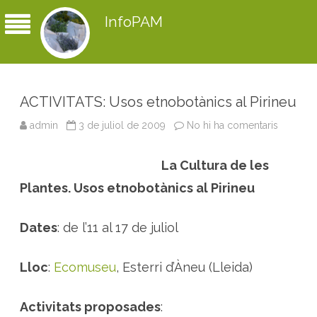
InfoPAM
ACTIVITATS: Usos etnobotànics al Pirineu
admin
3 de juliol de 2009
No hi ha comentaris
a
A
C
T
La Cultura de les
I
V
I
Plantes. Usos etnobotànics al Pirineu
T
A
T
S
Dates
: de l’11 al 17 de juliol
:
U
s
o
Lloc
:
Ecomuseu
, Esterri d’Àneu (Lleida)
s
e
t
n
Activitats proposades
:
o