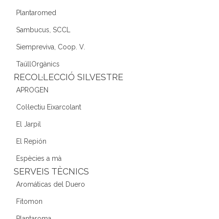
Plantaromed
Sambucus, SCCL
Siempreviva, Coop. V.
TaüllOrgànics
RECOL·LECCIÓ SILVESTRE
APROGEN
Col·lectiu Eixarcolant
El Jarpil
El Repión
Espècies a mà
SERVEIS TÈCNICS
Aromáticas del Duero
Fitomon
Plantaroma