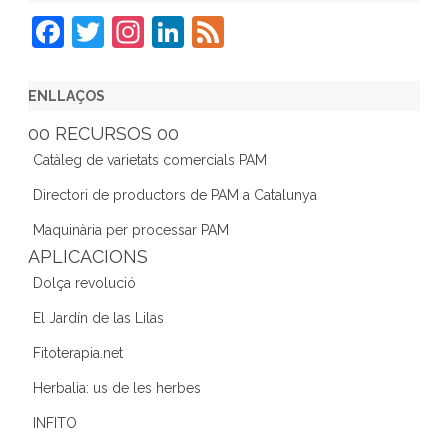
F
T
In
Li
F
a
w
st
n
e
c
itt
a
k
e
ENLLAÇOS
e
er
gr
e
d
00 RECURSOS 00
b
a
dI
Catàleg de varietats comercials PAM
o
m
n
Directori de productors de PAM a Catalunya
o
Maquinària per processar PAM
k
APLICACIONS
Dolça revolució
El Jardín de las Lilas
Fitoterapia.net
Herbalia: us de les herbes
INFITO