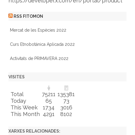
https://developer.x.com/en/portal/product
RSS FITOMON
Mercat de les Espècies 2022
Curs Etnobotánica Aplicada 2022
Activitats de PRIMAVERA 2022
VISITES
Total
75211
135381
Today
65
73
This Week
1734
3016
This Month
4291
8102
XARXES RELACIONADES: