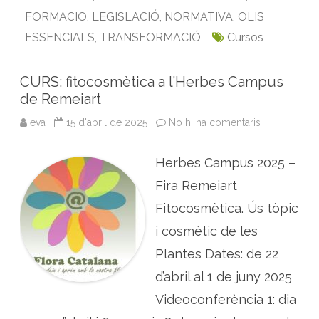
i
o
e
d
A
FORMACIO
,
LEGISLACIÓ
,
NORMATIVA
,
OLIS
n
o
o
r
I
p
ESSENCIALS
,
TRANSFORMACIÓ
Cursos
r
m
k
n
p
a
t
i
CURS: fitocosmètica a l’Herbes Campus
v
de Remeiart
a
d
e
eva
15 d'abril de 2025
No hi ha comentaris
a
p
C
l
U
a
R
n
Herbes Campus 2025 –
S
t
:
e
f
Fira Remeiart
s
i
a
t
Fitocosmètica. Ús tòpic
r
o
o
c
m
i cosmètic de les
o
à
s
t
Plantes Dates: de 22
m
i
è
q
t
d’abril al 1 de juny 2025
u
i
e
c
s
Videoconferència 1: dia
a
i
a
m