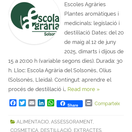
D
Escoles Agràries
e
s
Plantes aromàtiques i
t
i
medicinals: legislació i
l
·
destil·lació Dates: del 20
l
a
c
de maig al 12 de juny
i
ó
2025, dimarts i dijous de
,
e
15 a 20:00 h (variable segons dies). Durada: 30
x
t
r
h. Lloc: Escola Agrària del Solsonès, Olius
a
c
(Solsonès, Lleida). Contingut: aprendre el
c
i
procés de destil·lació i…
Read more »
ó
,
c
o
F
T
E
L
W
P
Comparteix
Share
s
a
w
m
i
h
r
m
è
c
i
a
n
a
i
t
ALIMENTACIO
,
ASSESSORAMENT
,
i
e
t
i
k
t
n
c
COSMETICA
,
DESTIL·LACIÓ
,
EXTRACTES
,
b
t
l
e
s
t
a