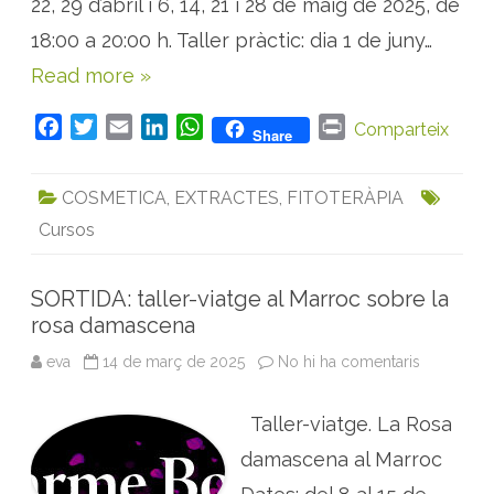
22, 29 d’abril i 6, 14, 21 i 28 de maig de 2025, de
l
e
’
d
H
18:00 a 20:00 h. Taller pràctic: dia 1 de juny…
i
e
c
r
Read more »
i
b
n
e
a
s
l
F
T
E
L
W
P
C
Comparteix
Share
s
a
a
w
m
i
h
r
m
p
c
i
a
n
a
i
u
COSMETICA
,
EXTRACTES
,
FITOTERÀPIA
e
t
i
k
t
n
s
d
Cursos
b
t
l
e
s
t
e
R
o
e
d
A
e
m
o
r
I
p
SORTIDA: taller-viatge al Marroc sobre la
e
k
n
p
i
rosa damascena
a
r
t
eva
14 de març de 2025
No hi ha comentaris
a
S
O
R
Taller-viatge. La Rosa
T
I
D
damascena al Marroc
A
: