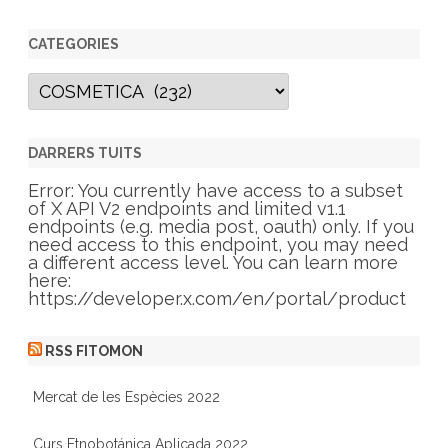
CATEGORIES
C
a
t
e
g
DARRERS TUITS
o
r
Error: You currently have access to a subset
i
of X API V2 endpoints and limited v1.1
e
endpoints (e.g. media post, oauth) only. If you
s
need access to this endpoint, you may need
a different access level. You can learn more
here:
https://developer.x.com/en/portal/product
RSS FITOMON
Mercat de les Espècies 2022
Curs Etnobotánica Aplicada 2022