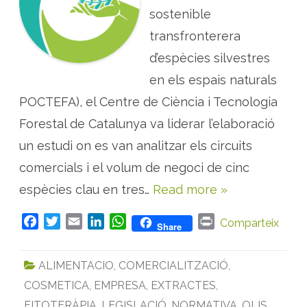
:
sostenible
d
o
transfronterera
s
p
r
d’espècies silvestres
o
j
en els espais naturals
e
c
POCTEFA), el Centre de Ciència i Tecnologia
t
e
s
Forestal de Catalunya va liderar l’elaboració
a
n
un estudi on es van analitzar els circuits
a
l
comercials i el volum de negoci de cinc
i
t
espècies clau en tres…
Read more »
z
e
n
e
F
T
E
L
W
P
Comparteix
Share
l
m
a
w
m
i
h
r
e
c
i
a
n
a
i
r
ALIMENTACIO
,
COMERCIALITZACIÓ
,
c
e
t
i
k
t
n
a
t
COSMETICA
,
EMPRESA
,
EXTRACTES
,
b
t
l
e
s
t
d
o
e
d
A
’
FITOTERÀPIA
,
LEGISLACIÓ
,
NORMATIVA
,
OLIS