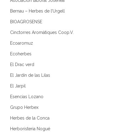
Asociación laboral Josenea
Bernau – Herbes de l’Urgell
BIOAGROSENSE
Cinctorres Aromàtiques Coop.V.
Ecoaromuz
Ecoherbes
El Drac verd
El Jardín de las Lilas
El Jarpil
Esencias Lozano
Grupo Herbex
Herbes de la Conca
Herboristeria Nogué