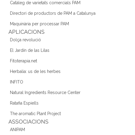
b
a
dI
Catàleg de varietats comercials PAM
o
m
n
Directori de productors de PAM a Catalunya
o
Maquinària per processar PAM
k
APLICACIONS
Dolça revolució
El Jardín de las Lilas
Fitoterapia.net
Herbalia: us de les herbes
INFITO
Natural Ingredients Resource Center
Ratafia Espiells
The aromatic Plant Project
ASSOCIACIONS
ANIPAM