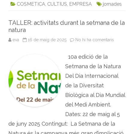
COSMETICA
,
CULTIUS
,
EMPRESA
jornades
e
t
i
k
t
n
b
t
l
e
s
t
o
e
d
A
TALLER: activitats durant la setmana de la
o
r
I
p
natura
k
n
p
eva
16 de maig de 2025
No hi ha comentaris
a
T
A
L
10a edició de la
L
E
R
Setmana de la Natura
:
a
Del Dia Internacional
c
t
de la Diversitat
i
v
Biològica al Dia Mundial
i
t
a
del Medi Ambient.
t
s
Dates: 22 de maig al 5
d
u
de juny 2025 Contingut: La Setmana de la
r
a
n
Natura és la campanya més gran d’implicació