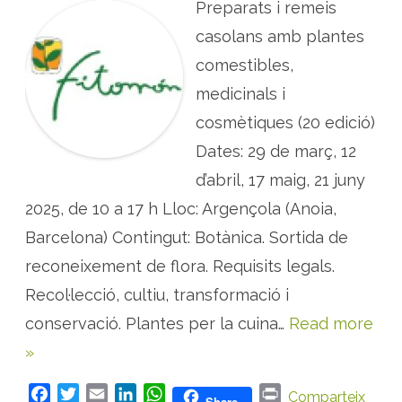
Preparats i remeis
S
:
2
casolans amb plantes
0
e
comestibles,
d
i
medicinals i
c
i
cosmètiques (20 edició)
ó
d
e
Dates: 29 de març, 12
l
s
d’abril, 17 maig, 21 juny
p
r
2025, de 10 a 17 h Lloc: Argençola (Anoia,
e
p
a
Barcelona) Contingut: Botànica. Sortida de
r
a
reconeixement de flora. Requisits legals.
t
s
Recol·lecció, cultiu, transformació i
i
r
conservació. Plantes per la cuina…
Read more
e
m
e
»
i
s
c
F
T
E
L
W
P
Comparteix
a
Share