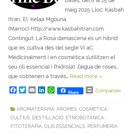
Dates: del 8 al 15 de
t
a
maig 2025 Lloc: Kasbah
l
l
Itran, El Kelaa Mgouna
e
r
-
(Marroc) http://www.kasbahitran.com.
v
i
Contingut: La Rosa damascena és un híbrid
a
t
que es cultiva des del segle VI aC.
g
e
a
Medicinalment i en cosmètica s’utilitzen el
l
M
seu oli essencial i l’hidrolat ,l’aigua de roses,
a
r
que s’obtenen a través…
Read more »
r
o
c
s
F
T
E
L
W
P
Comparteix
Share
o
a
w
m
i
h
r
b
r
c
i
a
n
a
i
e
AROMATERÀPIA
,
AROMES
,
COSMETICA
,
l
e
t
i
k
t
n
a
CULTIUS
,
DESTIL·LACIÓ
,
ETNOBOTÀNICA
,
b
t
l
e
s
t
r
o
o
e
d
A
FITOTERÀPIA
,
OLIS ESSENCIALS
,
PERFUMERIA
s
a
o
r
I
p