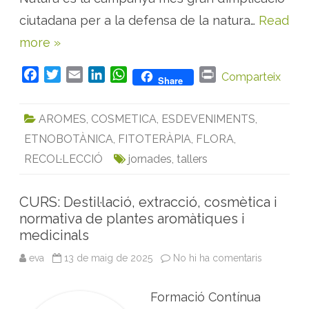
t
l
ciutadana per a la defensa de la natura…
Read
a
s
more »
e
t
m
a
F
T
E
L
W
P
Comparteix
Share
n
a
w
m
i
h
r
a
d
c
i
a
n
a
i
e
AROMES
,
COSMETICA
,
ESDEVENIMENTS
,
l
e
t
i
k
t
n
a
ETNOBOTÀNICA
,
FITOTERÀPIA
,
FLORA
,
b
t
l
e
s
t
n
a
o
e
d
A
RECOL·LECCIÓ
jornades
,
tallers
t
u
o
r
I
p
r
a
k
n
p
CURS: Destil·lació, extracció, cosmètica i
normativa de plantes aromàtiques i
medicinals
eva
13 de maig de 2025
No hi ha comentaris
a
C
U
R
Formació Contínua
S
: