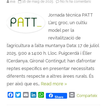
eva
16 de maig de 2025
No hi ha comentaris
a
J
O
R
Jornada tècnica PATT
N
A
D
L’arç groc, un cultiu
A
:
model per la
c
u
revitalització de
l
t
l’agricultura a l’alta muntanya Data: 17 de juliol
i
u
d
2025, 9:00 a 14:00 h. Lloc. Puigcerdà i Éller
e
l
(Cerdanya, Girona) Contingut: han d’afrontar
’
a
reptes específics en presentar necessitats
r
ç
g
diferents respecte a altres àrees rurals. És
r
o
per això que es…
Read more »
c
F
T
E
L
W
P
Comparteix
Share
a
w
m
i
h
r
c
i
a
n
a
i