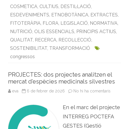
e
o
e
d
A
COSMETICA
,
CULTIUS
,
DESTIL·LACIÓ
,
s
p
o
r
I
p
ESDEVENIMENTS
,
ETNOBOTÀNICA
,
EXTRACTES
,
è
k
n
p
c
FITOTERÀPIA
,
FLORA
,
LEGISLACIÓ
,
NORMATIVA
,
i
e
NUTRICIÓ
,
OLIS ESSENCIALS
,
PRINCIPIS ACTIUS
,
s
a
QUALITAT
,
RECERCA
,
RECOL·LECCIÓ
,
I
t
à
SOSTENIBILITAT
,
TRANSFORMACIÓ
l
i
congressos
a
PROJECTES: dos projectes analitzen el
mercat d’espècies medicinals silvestres
eva
6 de febrer de 2026
No hi ha comentaris
a
P
R
O
En el marc del projecte
J
E
C
INTERREG POCTEFA
T
E
GESTES (Gestió
S