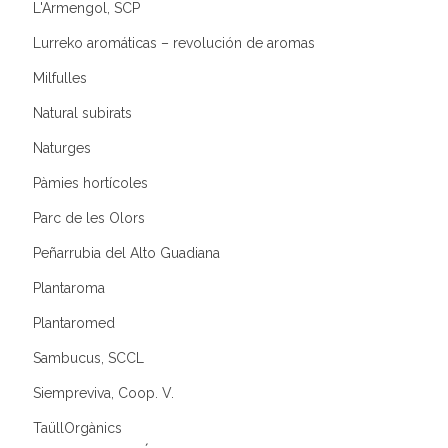
L'Armengol, SCP
Lurreko aromáticas – revolución de aromas
Milfulles
Natural subirats
Naturges
Pàmies hortícoles
Parc de les Olors
Peñarrubia del Alto Guadiana
Plantaroma
Plantaromed
Sambucus, SCCL
Siempreviva, Coop. V.
TaüllOrgànics