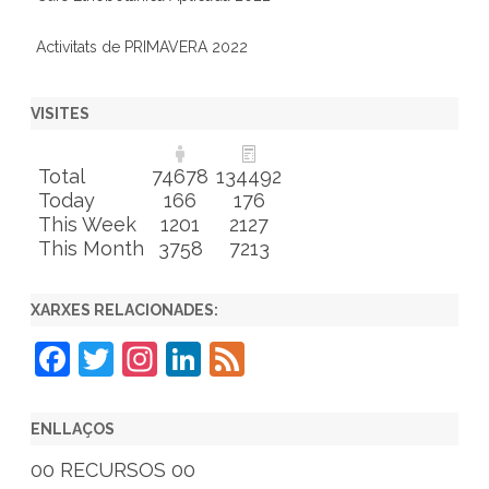
Activitats de PRIMAVERA 2022
VISITES
Total
74678
134492
Today
166
176
This Week
1201
2127
This Month
3758
7213
XARXES RELACIONADES:
F
T
In
Li
F
a
w
st
n
e
c
itt
a
k
e
ENLLAÇOS
e
er
gr
e
d
00 RECURSOS 00