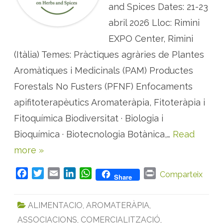
and Spices Dates: 21-23
e
r
è
abril 2026 Lloc: Rimini
n
c
EXPO Center, Rimini
i
a
(Itàlia) Temes: Pràctiques agràries de Plantes
i
n
t
Aromàtiques i Medicinals (PAM) Productes
e
r
Forestals No Fusters (PFNF) Enfocaments
n
a
apifitoterapèutics Aromateràpia, Fitoteràpia i
c
i
Fitoquímica Biodiversitat · Biologia i
o
n
a
Bioquímica · Biotecnologia Botànica,…
Read
l
s
more »
o
b
r
F
T
E
L
W
P
e
Comparteix
Share
h
a
w
m
i
h
r
e
r
c
i
a
n
a
i
b
ALIMENTACIO
,
AROMATERÀPIA
,
e
e
t
i
k
t
n
s
ASSOCIACIONS
,
COMERCIALITZACIÓ
,
b
t
l
e
s
t
i