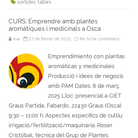
sortides
,
tallers
d
a
k
n
p
m
a
s
CURS: Emprendre amb plantes
c
aromàtiques i medicinals a Osca
e
n
a
eva
27 de febrer de 2025
No hi ha comentaris
a
C
U
R
Emprendimiento con plantas
S
:
E
aromáticas y medicinales
m
p
Producció i idees de negocis
r
e
amb PAM Dates: 8 de març
n
d
2025 Lloc: presencial a CIET
r
e
a
Graus Partida, Fabardo, 22430 Graus (Osca)
m
b
9:30 – 11:00 h. Aspectes específics de cultiu:
p
l
irrigació/fertilització/maquinària. Roser
a
n
t
Cristóbal, tècnica del Grup de Plantes
e