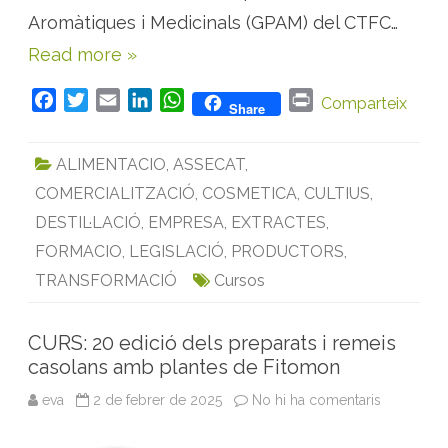
s
Aromàtiques i Medicinals (GPAM) del CTFC…
a
r
Read more »
o
m
à
t
F
T
E
L
W
P
Comparteix
Share
i
a
w
m
i
h
r
q
u
c
i
a
n
a
i
e
ALIMENTACIO
,
ASSECAT
,
s
e
t
i
k
t
n
i
COMERCIALITZACIÓ
,
COSMETICA
,
CULTIUS
,
b
t
l
e
s
t
m
e
o
e
d
A
DESTIL·LACIÓ
,
EMPRESA
,
EXTRACTES
,
d
i
o
r
I
p
FORMACIO
,
LEGISLACIÓ
,
PRODUCTORS
,
c
i
k
n
p
TRANSFORMACIÓ
Cursos
n
a
l
s
a
CURS: 20 edició dels preparats i remeis
O
casolans amb plantes de Fitomon
s
c
a
eva
2 de febrer de 2025
No hi ha comentaris
a
C
U
R