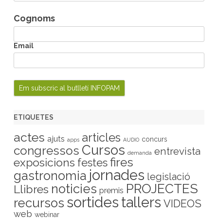
Cognoms
Email
ETIQUETES
actes
articles
ajuts
concurs
apps
AUDIO
Cursos
congressos
entrevista
demanda
fires
exposicions
festes
jornades
gastronomia
legislació
PROJECTES
noticies
Llibres
premis
sortides
tallers
recursos
VIDEOS
web
webinar