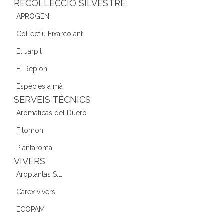
RECOL·LECCIÓ SILVESTRE
APROGEN
Col·lectiu Eixarcolant
El Jarpil
El Repión
Espècies a mà
SERVEIS TÈCNICS
Aromáticas del Duero
Fitomon
Plantaroma
VIVERS
Aroplantas S.L.
Carex vivers
ECOPAM