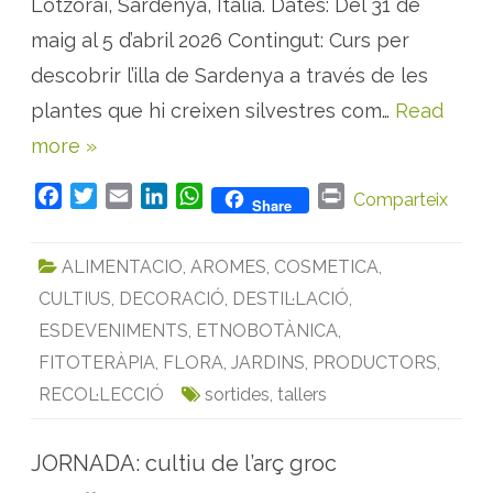
Lotzorai, Sardenya, Itàlia. Dates: Del 31 de
e
m
maig al 5 d’abril 2026 Contingut: Curs per
à
t
i
descobrir l’illa de Sardenya a través de les
c
s
plantes que hi creixen silvestres com…
Read
a
m
more »
b
p
l
a
F
T
E
L
W
P
Comparteix
Share
n
a
w
m
i
h
r
t
e
c
i
a
n
a
i
s
ALIMENTACIO
,
AROMES
,
COSMETICA
,
a
e
t
i
k
t
n
r
CULTIUS
,
DECORACIÓ
,
DESTIL·LACIÓ
,
b
t
l
e
s
t
o
m
o
e
d
A
ESDEVENIMENTS
,
ETNOBOTÀNICA
,
à
t
o
r
I
p
FITOTERÀPIA
,
FLORA
,
JARDINS
,
PRODUCTORS
,
i
q
k
n
p
RECOL·LECCIÓ
sortides
,
tallers
u
e
s
JORNADA: cultiu de l’arç groc