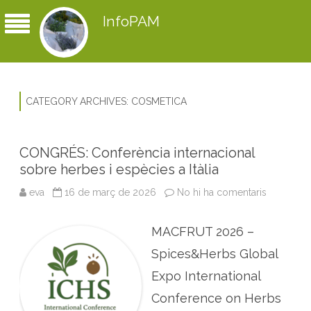
InfoPAM
CATEGORY ARCHIVES:
COSMETICA
CONGRÉS: Conferència internacional
sobre herbes i espècies a Itàlia
eva
16 de març de 2026
No hi ha comentaris
a
C
O
N
MACFRUT 2026 –
G
R
É
Spices&Herbs Global
S
:
Expo International
C
o
Conference on Herbs
n
f