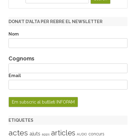
e
a
r
DONA’T D’ALTA PER REBRE EL NEWSLETTER
c
h
Nom
Cognoms
Email
ETIQUETES
actes
articles
ajuts
concurs
apps
AUDIO