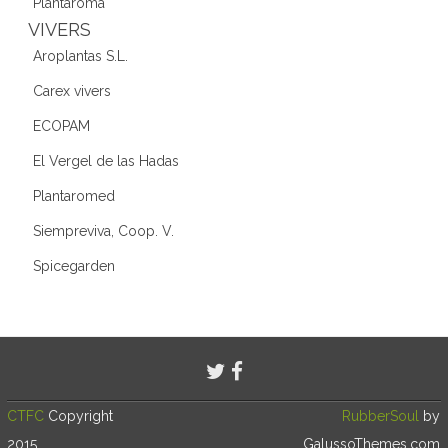
Plantaroma
VIVERS
Aroplantas S.L.
Carex vivers
ECOPAM
El Vergel de las Hadas
Plantaromed
Siempreviva, Coop. V.
Spicegarden
CTFC
Copyright
RubberSoul
by
2015
GalussoThemes.com