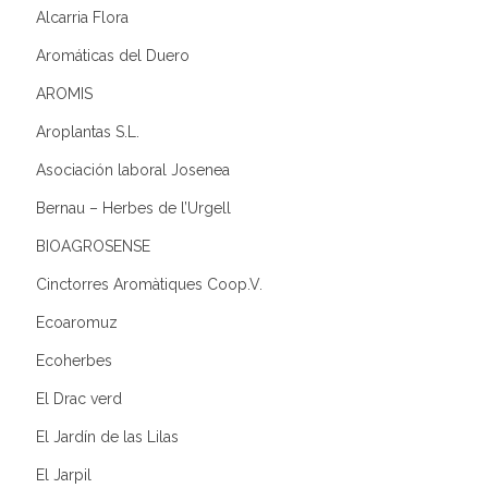
Alcarria Flora
Aromáticas del Duero
AROMIS
Aroplantas S.L.
Asociación laboral Josenea
Bernau – Herbes de l’Urgell
BIOAGROSENSE
Cinctorres Aromàtiques Coop.V.
Ecoaromuz
Ecoherbes
El Drac verd
El Jardín de las Lilas
El Jarpil