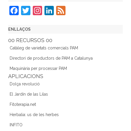
F
T
In
Li
F
a
w
st
n
e
c
itt
a
k
e
ENLLAÇOS
e
er
gr
e
d
00 RECURSOS 00
b
a
dI
Catàleg de varietats comercials PAM
o
m
n
Directori de productors de PAM a Catalunya
o
Maquinària per processar PAM
k
APLICACIONS
Dolça revolució
El Jardín de las Lilas
Fitoterapia.net
Herbalia: us de les herbes
INFITO