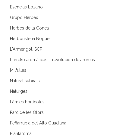
Esencias Lozano
Grupo Herbex
Herbes de la Conca
Herboristeria Nogué
L'Armengol, SCP
Lurreko aromáticas – revolución de aromas
Milfulles
Natural subirats
Naturges
Pàmies hortícoles
Parc de les Olors
Peñarrubia del Alto Guadiana
Plantaroma