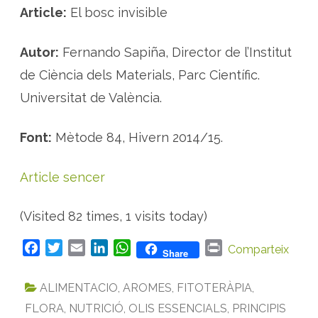
Article:
El bosc invisible
Autor:
Fernando Sapiña, Director de l’Institut
de Ciència dels Materials, Parc Científic.
Universitat de València.
Font:
Mètode 84, Hivern 2014/15.
Article sencer
(Visited 82 times, 1 visits today)
F
T
E
L
W
P
Comparteix
Share
a
w
m
i
h
r
c
i
a
n
a
i
ALIMENTACIO
,
AROMES
,
FITOTERÀPIA
,
e
t
i
k
t
n
FLORA
,
NUTRICIÓ
,
OLIS ESSENCIALS
,
PRINCIPIS
b
t
l
e
s
t