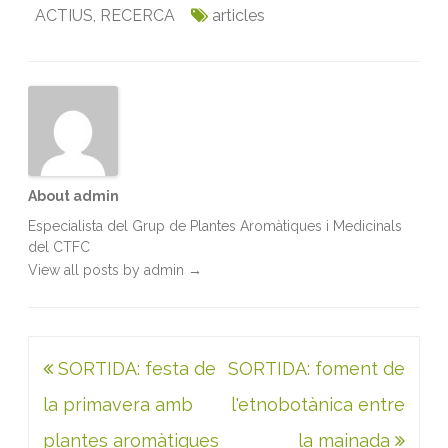
ACTIUS
,
RECERCA
articles
o
e
d
A
o
r
I
p
k
n
p
About admin
Especialista del Grup de Plantes Aromàtiques i Medicinals
del CTFC
View all posts by admin
→
Navegació
SORTIDA: festa de
SORTIDA: foment de
d'entrades
la primavera amb
l'etnobotànica entre
plantes aromàtiques
la mainada