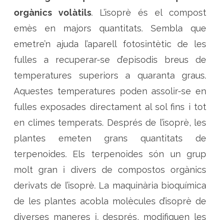
i
s
orgànics volàtils
. L’isoprè és el compost
i
b
emès en majors quantitats. Sembla que
l
e
emetre’n ajuda l’aparell fotosintètic de les
o
q
u
fulles a recuperar-se d’episodis breus de
è
h
temperatures superiors a quaranta graus.
i
h
Aquestes temperatures poden assolir-se en
a
d
fulles exposades directament al sol fins i tot
a
r
r
en climes temperats. Després de l’isoprè, les
e
r
plantes emeten grans quantitats de
a
l
terpenoides. Els terpenoides són un grup
e
s
a
molt gran i divers de compostos orgànics
r
o
derivats de l’isoprè. La maquinària bioquímica
m
e
de les plantes acobla molècules d’isoprè de
s
?
diverses maneres i, després, modifiquen les