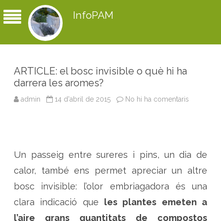
InfoPAM
ARTICLE: el bosc invisible o què hi ha
darrera les aromes?
admin
14 d'abril de 2015
No hi ha comentaris
a
A
R
T
I
C
L
E
Un passeig entre sureres i pins, un dia de
:
e
l
calor, també ens permet apreciar un altre
b
o
bosc invisible: l’olor embriagadora és una
s
c
clara indicació que
les plantes emeten a
i
n
l’aire grans quantitats de compostos
v