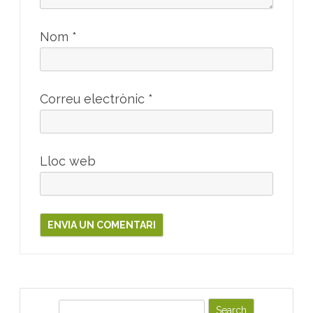
Nom
*
Correu electrònic
*
Lloc web
S