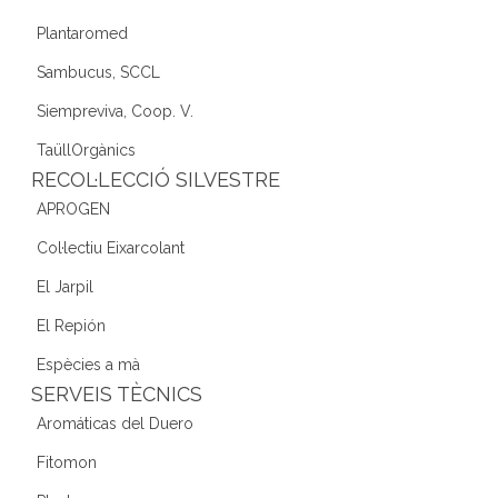
Plantaromed
Sambucus, SCCL
Siempreviva, Coop. V.
TaüllOrgànics
RECOL·LECCIÓ SILVESTRE
APROGEN
Col·lectiu Eixarcolant
El Jarpil
El Repión
Espècies a mà
SERVEIS TÈCNICS
Aromáticas del Duero
Fitomon