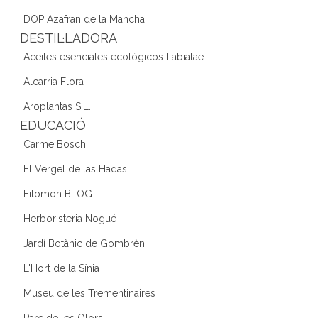
DOP Azafran de la Mancha
DESTIL·LADORA
Aceites esenciales ecológicos Labiatae
Alcarria Flora
Aroplantas S.L.
EDUCACIÓ
Carme Bosch
El Vergel de las Hadas
Fitomon BLOG
Herboristeria Nogué
Jardí Botànic de Gombrèn
L'Hort de la Sínia
Museu de les Trementinaires
Parc de les Olors