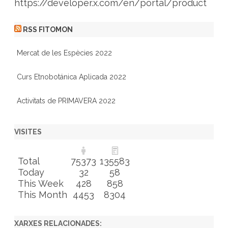
https://developer.x.com/en/portal/product
RSS FITOMON
Mercat de les Espècies 2022
Curs Etnobotánica Aplicada 2022
Activitats de PRIMAVERA 2022
VISITES
Total
75373
135583
Today
32
58
This Week
428
858
This Month
4453
8304
XARXES RELACIONADES: