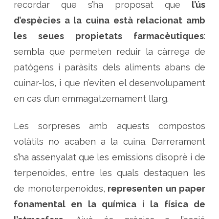
recordar que s’ha proposat que
l’ús
d’espècies a la cuina està relacionat amb
les seues propietats farmacèutiques
:
sembla que permeten reduir la càrrega de
patògens i paràsits dels aliments abans de
cuinar-los, i que n’eviten el desenvolupament
en cas d’un emmagatzemament llarg.
Les sorpreses amb aquests compostos
volàtils no acaben a la cuina. Darrerament
s’ha assenyalat que les emissions d’isoprè i de
terpenoides, entre les quals destaquen les
de monoterpenoides,
representen un paper
fonamental en la química i la física de