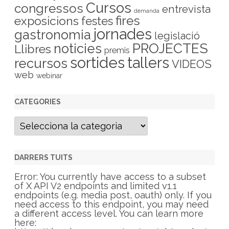
Cursos
congressos
entrevista
demanda
fires
exposicions
festes
jornades
gastronomia
legislació
PROJECTES
noticies
Llibres
premis
sortides
tallers
recursos
VIDEOS
web
webinar
CATEGORIES
C
a
t
e
g
DARRERS TUITS
o
r
Error: You currently have access to a subset
i
of X API V2 endpoints and limited v1.1
e
endpoints (e.g. media post, oauth) only. If you
s
need access to this endpoint, you may need
a different access level. You can learn more
here: