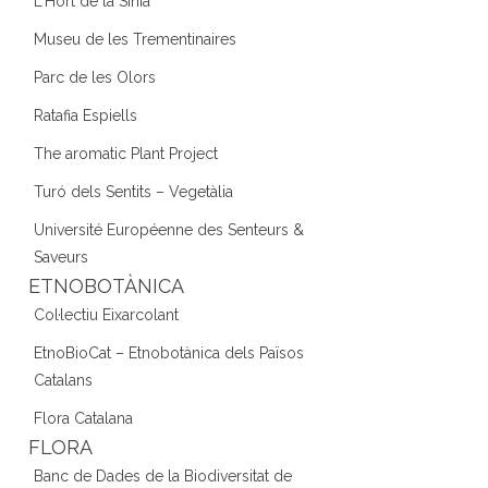
L'Hort de la Sínia
Museu de les Trementinaires
Parc de les Olors
Ratafia Espiells
The aromatic Plant Project
Turó dels Sentits – Vegetàlia
Université Européenne des Senteurs &
Saveurs
ETNOBOTÀNICA
Col·lectiu Eixarcolant
EtnoBioCat – Etnobotànica dels Països
Catalans
Flora Catalana
FLORA
Banc de Dades de la Biodiversitat de