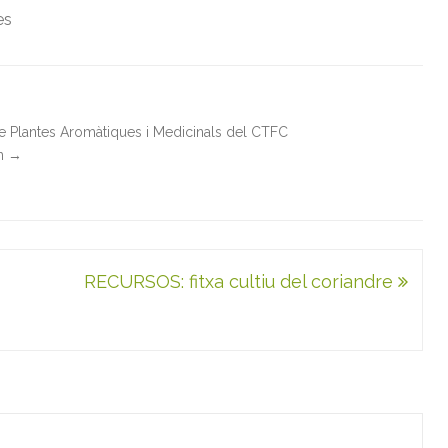
es
de Plantes Aromàtiques i Medicinals del CTFC
in
→
RECURSOS: fitxa cultiu del coriandre