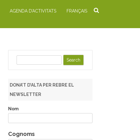
AGENDA D’ACTIVITATS
FRANÇAIS
S
e
a
r
DONA’T D’ALTA PER REBRE EL
c
NEWSLETTER
h
Nom
Cognoms