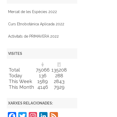
Mercat de les Espècies 2022
Curs Etnobotánica Aplicada 2022
Activitats de PRIMAVERA 2022
VISITES
Total
75066
135208
Today
136
288
This Week
1589
2843
This Month
4146
7929
XARXES RELACIONADES:
F
T
In
Li
F