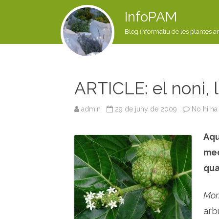
InfoPAM
Blog informatiu de les plantes a
ARTICLE: el noni, l
admin
29 de juny de 2009
No hi ha
Aqu
med
qua
Mori
arb