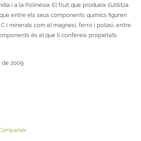
Índia i a la Polinèsia. El fruit que produeix s’utilitza
a
f
r
a que entre els seus components químics figuren
u
i
 C i minerals com el magnesi, ferro i potasi, entre
t
a
components és el que li confereix propietats
d
e
l
p
a
c
í
y de 2009
f
i
c
Comparteix