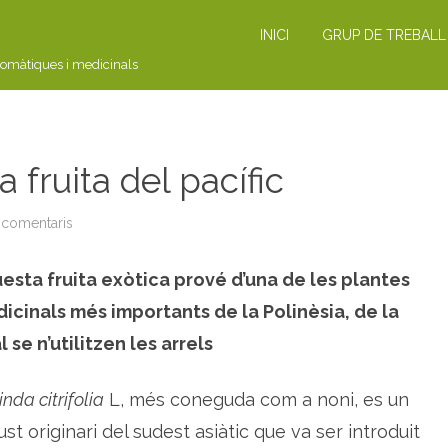
INICI
GRUP DE TREBALL
romàtiques i medicinals
a fruita del pacífic
 comentaris
a
A
R
T
esta fruita exòtica prové d’una de les plantes
I
C
L
icinals més importants de la Polinèsia, de la
E
:
l se n’utilitzen les arrels
e
l
n
o
nda citrifolia
L, més coneguda com a noni, es un
n
i
ust originari del sudest asiàtic que va ser introduit
,
l