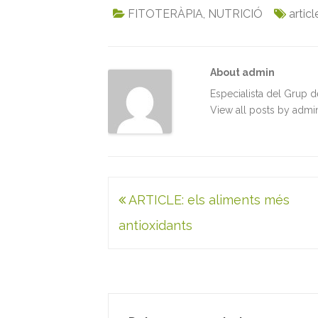
c
i
a
n
a
i
FITOTERÀPIA
,
NUTRICIÓ
articl
e
t
i
k
t
n
b
t
l
e
s
t
o
e
d
A
About admin
o
r
I
p
k
n
p
Especialista del Grup 
View all posts by adm
Navegació
ARTICLE: els aliments més
d'entrades
antioxidants