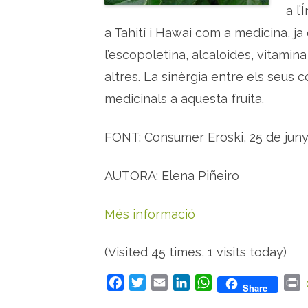
a l’
a Tahití i Hawai com a medicina, j
l’escopoletina, alcaloides, vitamina
altres. La sinèrgia entre els seus 
medicinals a aquesta fruita.
FONT: Consumer Eroski, 25 de jun
AUTORA: Elena Piñeiro
Més informació
(Visited 45 times, 1 visits today)
F
T
E
L
W
P
Share
a
w
m
i
h
r