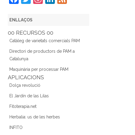
a
w
st
n
e
c
itt
a
k
e
ENLLAÇOS
e
er
gr
e
d
00 RECURSOS 00
b
a
dI
Catàleg de varietats comercials PAM
o
m
n
Directori de productors de PAM a
o
Catalunya
k
Maquinària per processar PAM
APLICACIONS
Dolça revolució
El Jardín de las Lilas
Fitoterapia.net
Herbalia: us de les herbes
INFITO