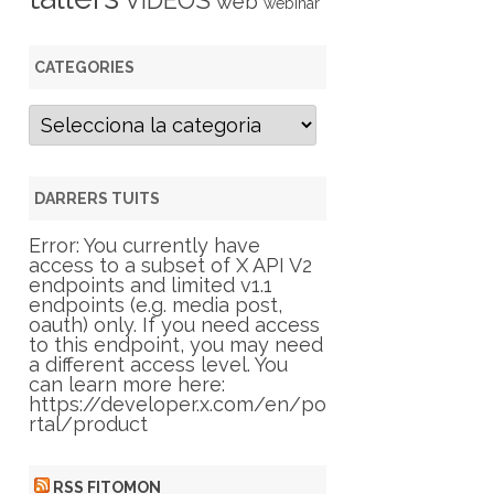
VIDEOS
web
webinar
CATEGORIES
C
a
t
e
g
DARRERS TUITS
o
r
Error: You currently have
i
access to a subset of X API V2
e
endpoints and limited v1.1
s
endpoints (e.g. media post,
oauth) only. If you need access
to this endpoint, you may need
a different access level. You
can learn more here:
https://developer.x.com/en/po
rtal/product
RSS FITOMON