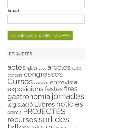
Email
ETIQUETES
actes
articles
ajuts
apps
AUDIO
congressos
concurs
Cursos
entrevista
demanda
fires
exposicions
festes
jornades
gastronomia
noticies
Llibres
legislació
PROJECTES
premis
sortides
recursos
tallers