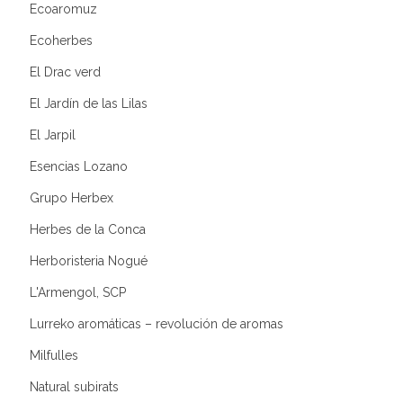
Ecoaromuz
Ecoherbes
El Drac verd
El Jardín de las Lilas
El Jarpil
Esencias Lozano
Grupo Herbex
Herbes de la Conca
Herboristeria Nogué
L'Armengol, SCP
Lurreko aromáticas – revolución de aromas
Milfulles
Natural subirats