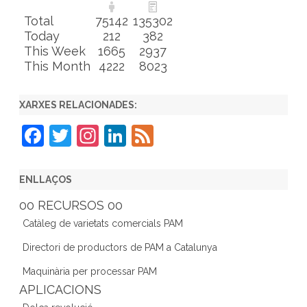
Total
75142
135302
Today
212
382
This Week
1665
2937
This Month
4222
8023
XARXES RELACIONADES:
F
T
In
Li
F
a
w
st
n
e
c
itt
a
k
e
ENLLAÇOS
e
er
gr
e
d
00 RECURSOS 00
b
a
dI
Catàleg de varietats comercials PAM
o
m
n
Directori de productors de PAM a Catalunya
o
Maquinària per processar PAM
k
APLICACIONS