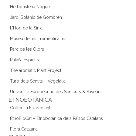
Herboristeria Nogué
Jardí Botànic de Gombrèn
L'Hort de la Sínia
Museu de les Trementinaires
Parc de les Olors
Ratafia Espiells
The aromatic Plant Project
Turó dels Sentits – Vegetàlia
Université Européenne des Senteurs & Saveurs
ETNOBOTÀNICA
Col·lectiu Eixarcolant
EtnoBioCat – Etnobotànica dels Països Catalans
Flora Catalana