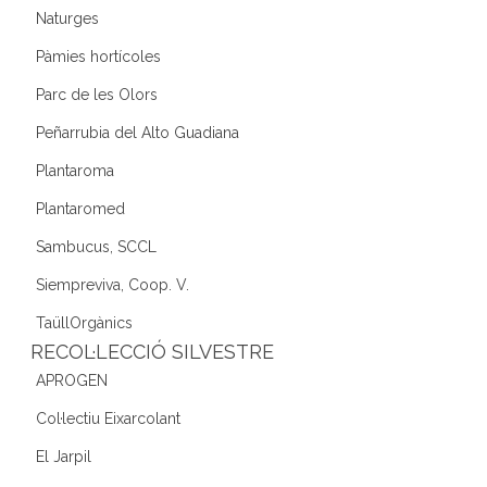
Naturges
Pàmies hortícoles
Parc de les Olors
Peñarrubia del Alto Guadiana
Plantaroma
Plantaromed
Sambucus, SCCL
Siempreviva, Coop. V.
TaüllOrgànics
RECOL·LECCIÓ SILVESTRE
APROGEN
Col·lectiu Eixarcolant
El Jarpil