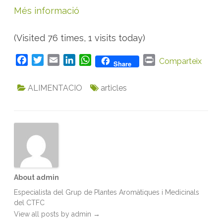
Més informació
(Visited 76 times, 1 visits today)
F
T
E
L
W
P
Comparteix
Share
a
w
m
i
h
r
c
i
a
n
a
i
ALIMENTACIO
articles
e
t
i
k
t
n
b
t
l
e
s
t
o
e
d
A
o
r
I
p
k
n
p
About admin
Especialista del Grup de Plantes Aromàtiques i Medicinals
del CTFC
View all posts by admin
→