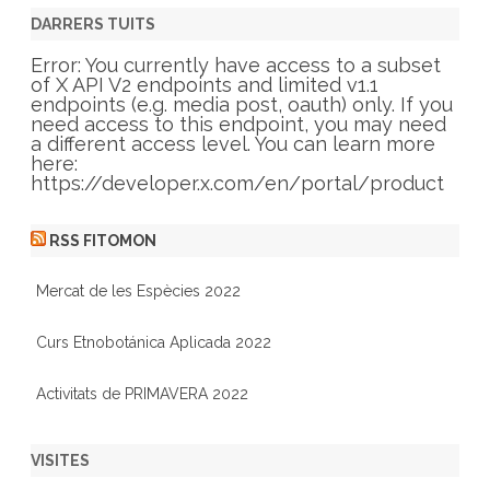
e
g
DARRERS TUITS
o
r
Error: You currently have access to a subset
i
of X API V2 endpoints and limited v1.1
e
endpoints (e.g. media post, oauth) only. If you
s
need access to this endpoint, you may need
a different access level. You can learn more
here:
https://developer.x.com/en/portal/product
RSS FITOMON
Mercat de les Espècies 2022
Curs Etnobotánica Aplicada 2022
Activitats de PRIMAVERA 2022
VISITES