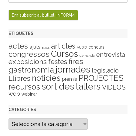
ETIQUETES
actes
articles
ajuts
concurs
apps
AUDIO
Cursos
congressos
entrevista
demanda
fires
exposicions
festes
jornades
gastronomia
legislació
PROJECTES
noticies
Llibres
premis
sortides
tallers
recursos
VIDEOS
web
webinar
CATEGORIES
C
a
t