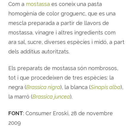
s
Com a
mostassa
es coneix una pasta
t
a
homogènia de color groguenc, que es una
s
s
mescla preparada a partir de llavors de
a
mostassa, vinagre i altres ingredients com
ara sal, sucre, diverses espècies i midó, a part
dels additius autoritzats.
Els preparats de mostassa són nombrosos,
tot i que procedeixen de tres espècies: la
negra (
Brassica nigra
), la blanca (
Sinapis alba
),
la marró (
Brassica juncea
).
FONT
: Consumer Eroski, 28 de novembre
2009