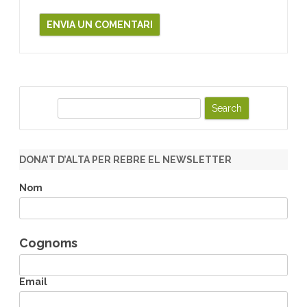
S
e
a
r
DONA’T D’ALTA PER REBRE EL NEWSLETTER
c
h
Nom
Cognoms
Email