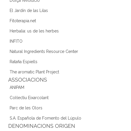
Dolça revolució
El Jardín de las Lilas
Fitoterapia.net
Herbalia: us de les herbes
INFITO
Natural Ingredients Resource Center
Ratafia Espiells
The aromatic Plant Project
ASSOCIACIONS
ANIPAM
Col·lectiu Eixarcolant
Parc de les Olors
S.A. Española de Fomento del Lúpulo
DENOMINACIONS ORIGEN