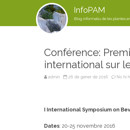
InfoPAM
Blog informatiu de les plantes a
Conférence: Prem
international sur 
admin
26 de gener de 2016
No hi 
I International Symposium on Be
Dates
: 20-25 novembre 2016