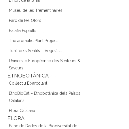
L'Hort de la Sínia
Museu de les Trementinaires
Parc de les Olors
Ratafia Espiells
The aromatic Plant Project
Turó dels Sentits – Vegetàlia
Université Européenne des Senteurs &
Saveurs
ETNOBOTÀNICA
Col·lectiu Eixarcolant
EtnoBioCat – Etnobotànica dels Països
Catalans
Flora Catalana
FLORA
Banc de Dades de la Biodiversitat de