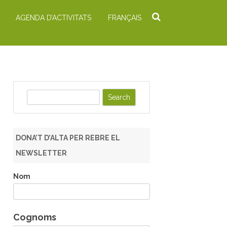
AGENDA D’ACTIVITATS
FRANÇAIS
S
e
a
r
DONA’T D’ALTA PER REBRE EL
c
NEWSLETTER
h
Nom
Cognoms