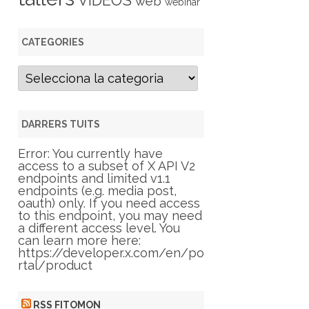
VIDEOS
web
webinar
CATEGORIES
C
a
t
e
g
DARRERS TUITS
o
r
Error: You currently have
i
access to a subset of X API V2
e
endpoints and limited v1.1
s
endpoints (e.g. media post,
oauth) only. If you need access
to this endpoint, you may need
a different access level. You
can learn more here:
https://developer.x.com/en/po
rtal/product
RSS FITOMON