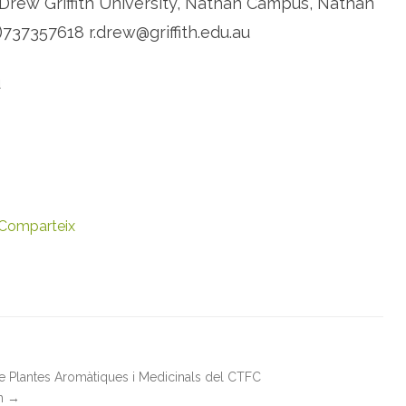
A. Drew Griffith University, Nathan Campus, Nathan
)737357618 r.drew@griffith.edu.au
u
Comparteix
de Plantes Aromàtiques i Medicinals del CTFC
in
→