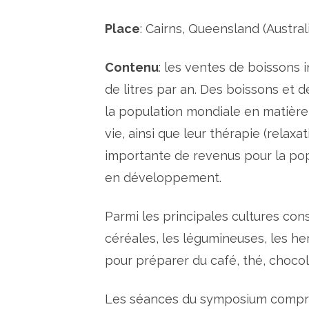
Place
: Cairns, Queensland (Austral
Contenu
:
les ventes de boissons
de litres
par an
.
Des boissons et d
la population mondiale
en matière
vie
,
ainsi que
leur thérapie
(
relaxat
importante de
revenus pour la po
en développement
.
Parmi les principales
cultures con
céréales, les légumineuses
, les h
pour
préparer du café
, thé, chocol
Les séances
du symposium
compr