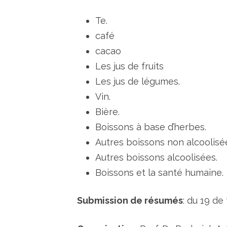
Te.
café
cacao
Les jus de fruits
Les jus de légumes
.
Vin
.
Bière
.
Boissons
à base d’herbes
.
A
utres
boissons non alcoolisé
Autres boissons alcoolisées.
Boissons
et la santé humaine
.
Submission de résumés
: du 19 de 