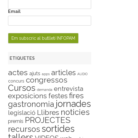
Email
ETIQUETES
actes
articles
ajuts
apps
AUDIO
congressos
concurs
Cursos
entrevista
demanda
fires
exposicions
festes
jornades
gastronomia
noticies
Llibres
legislació
PROJECTES
premis
sortides
recursos
tallers