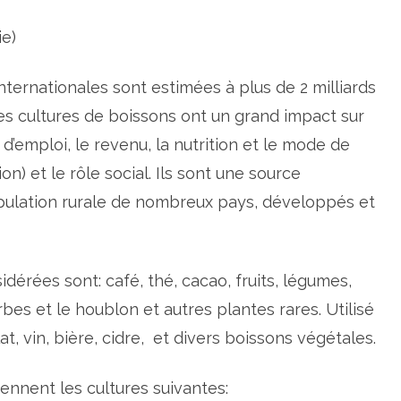
e
m
ie)
i
e
r
S
internationales
sont estimées à
plus de 2
milliards
y
m
p
es
cultures
de
boissons
ont
un grand impact sur
o
s
 d’emploi
, le revenu
, la nutrition et
le mode de
i
u
ion)
et le rôle social
.
Ils sont
une source
m
i
pulation
rurale de
n
nombreux pays
,
développés et
t
e
r
n
a
t
sidérées
sont
:
café,
thé, cacao,
fruits, légumes,
i
o
erbes
et le houblon
et autres
plantes rares
.
Utilisé
n
a
at, vin, bière
, cidre,
et
divers
boissons
végétales
.
l
s
u
r
ennent
les cultures suivantes
:
l
e