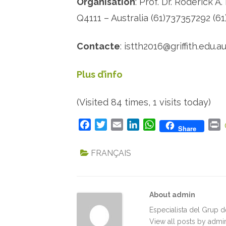
Organisation
: Prof. Dr. Roderick 
Q4111 – Australia (61)737357292 (61
Contacte
: istth2016@griffith.edu.a
Plus d’info
(Visited 84 times, 1 visits today)
F
T
E
L
W
P
Share
a
w
m
i
h
r
c
i
a
n
a
i
FRANÇAIS
e
t
i
k
t
n
b
t
l
e
s
t
o
e
d
A
About admin
o
r
I
p
k
n
p
Especialista del Grup 
View all posts by adm