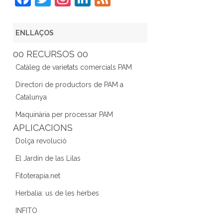
a
w
st
n
e
c
itt
a
k
e
ENLLAÇOS
e
er
gr
e
d
00 RECURSOS 00
b
a
dI
Catàleg de varietats comercials PAM
o
m
n
Directori de productors de PAM a
o
Catalunya
k
Maquinària per processar PAM
APLICACIONS
Dolça revolució
El Jardín de las Lilas
Fitoterapia.net
Herbalia: us de les herbes
INFITO