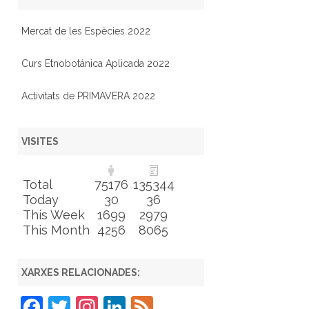
Mercat de les Espècies 2022
Curs Etnobotánica Aplicada 2022
Activitats de PRIMAVERA 2022
VISITES
Total
75176
135344
Today
30
36
This Week
1699
2979
This Month
4256
8065
XARXES RELACIONADES:
F
T
In
Li
F