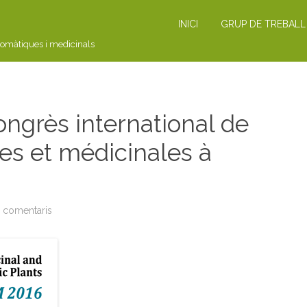
INICI
GRUP DE TREBALL
romàtiques i medicinals
grès international de
es et médicinales à
a comentaris
a
C
O
N
G
R
E
S
:
6
è