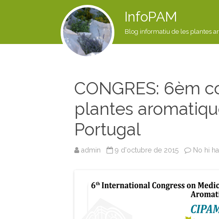
InfoPAM
Blog informatiu de les plantes a
CONGRES: 6èm con
plantes aromatiqu
Portugal
admin
9 d'octubre de 2015
No hi h