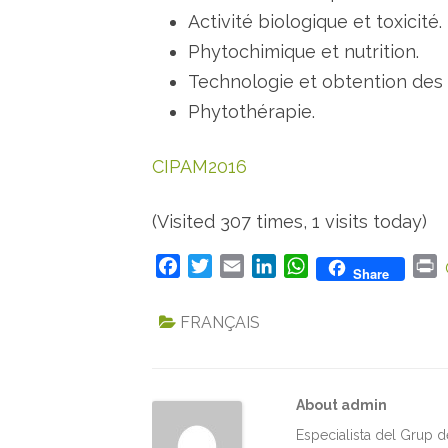
Activité biologique et toxicité.
Phytochimique et nutrition.
Technologie et obtention des 
Phytothérapie.
CIPAM2016
(Visited 307 times, 1 visits today)
F
T
E
L
W
P
Share
a
w
m
i
h
r
c
i
a
n
a
i
FRANÇAIS
e
t
i
k
t
n
b
t
l
e
s
t
o
e
d
A
About admin
o
r
I
p
k
n
p
Especialista del Grup 