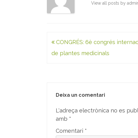
View all posts by adm
Navegació
CONGRÉS: 6è congrés internac
d'entrades
de plantes medicinals
Deixa un comentari
L'adreça electrònica no es publ
amb
*
Comentari
*