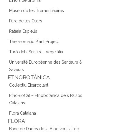
L'Hort de la Sínia
Museu de les Trementinaires
Parc de les Olors
Ratafia Espiells
The aromatic Plant Project
Turó dels Sentits – Vegetàlia
Université Européenne des Senteurs &
Saveurs
ETNOBOTÀNICA
Col·lectiu Eixarcolant
EtnoBioCat – Etnobotànica dels Països
Catalans
Flora Catalana
FLORA
Banc de Dades de la Biodiversitat de