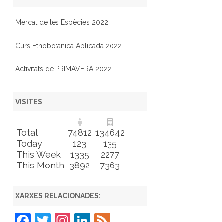
Mercat de les Espècies 2022
Curs Etnobotánica Aplicada 2022
Activitats de PRIMAVERA 2022
VISITES
Total
74812
134642
Today
123
135
This Week
1335
2277
This Month
3892
7363
XARXES RELACIONADES:
F
T
In
Li
F