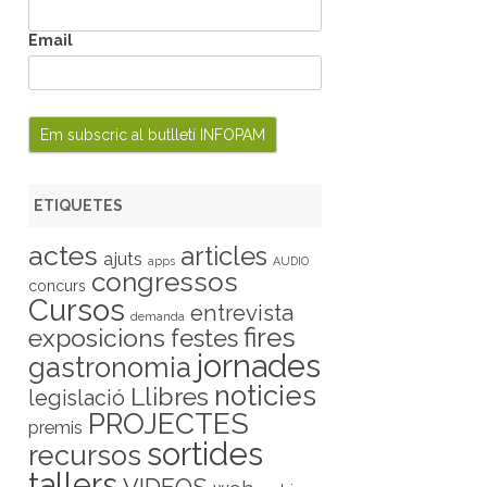
Email
ETIQUETES
actes
articles
ajuts
apps
AUDIO
congressos
concurs
Cursos
entrevista
demanda
fires
exposicions
festes
jornades
gastronomia
noticies
Llibres
legislació
PROJECTES
premis
sortides
recursos
tallers