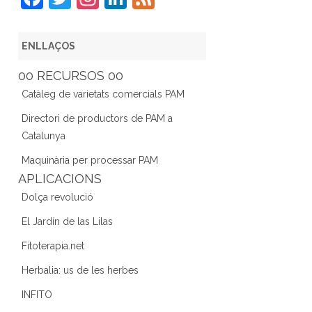
a
w
st
n
e
c
itt
a
k
e
ENLLAÇOS
e
er
gr
e
d
00 RECURSOS 00
b
a
dI
Catàleg de varietats comercials PAM
o
m
n
Directori de productors de PAM a
o
Catalunya
k
Maquinària per processar PAM
APLICACIONS
Dolça revolució
El Jardín de las Lilas
Fitoterapia.net
Herbalia: us de les herbes
INFITO