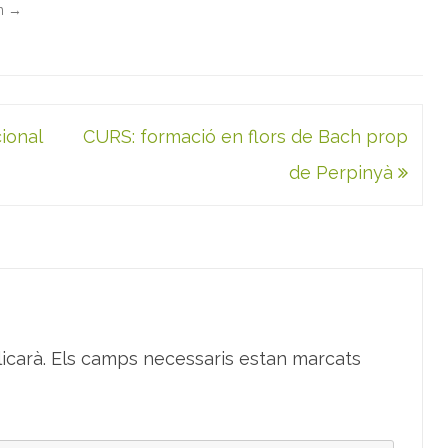
in
→
ional
CURS: formació en flors de Bach prop
de Perpinyà
icarà.
Els camps necessaris estan marcats