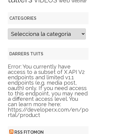
VIDEOS
web
webinar
CATEGORIES
C
a
t
e
g
DARRERS TUITS
o
r
Error: You currently have
i
access to a subset of X API V2
e
endpoints and limited v1.1
s
endpoints (e.g. media post,
oauth) only. If you need access
to this endpoint, you may need
a different access level. You
can learn more here:
https://developer.x.com/en/po
rtal/product
RSS FITOMON