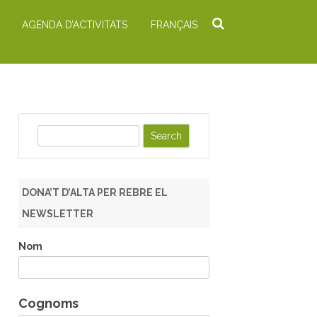
AGENDA D’ACTIVITATS
FRANÇAIS
S
e
a
r
DONA’T D’ALTA PER REBRE EL
c
NEWSLETTER
h
Nom
Cognoms