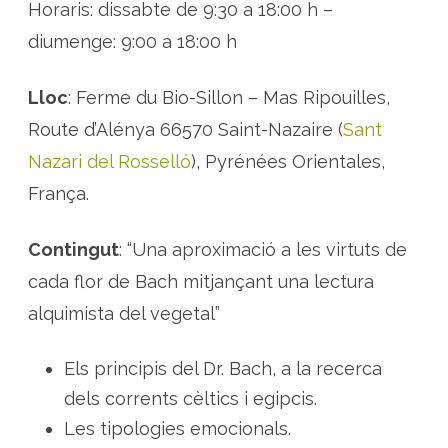
o
Horaris: dissabte de 9:30 a 18:00 h –
r
s
diumenge: 9:00 a 18:00 h
d
e
B
a
Lloc
: Ferme du Bio-Sillon – Mas Ripouilles,
c
h
Route d’Alénya 66570 Saint-Nazaire (
Sant
p
r
Nazari del Rosselló
), Pyrénées Orientales,
o
p
d
França.
e
P
e
r
Contingut
: “Una aproximació a les virtuts de
p
i
cada flor de Bach mitjançant una lectura
n
y
alquimista del vegetal”
à
Els principis del Dr. Bach, a la recerca
dels corrents cèltics i egipcis.
Les tipologies emocionals.