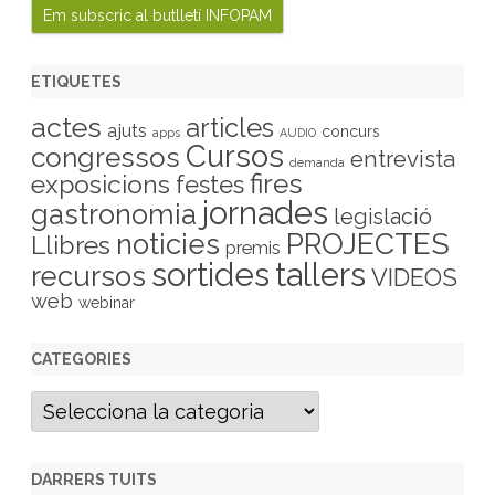
ETIQUETES
actes
articles
ajuts
concurs
apps
AUDIO
Cursos
congressos
entrevista
demanda
fires
exposicions
festes
jornades
gastronomia
legislació
PROJECTES
noticies
Llibres
premis
sortides
tallers
recursos
VIDEOS
web
webinar
CATEGORIES
C
a
t
e
g
DARRERS TUITS