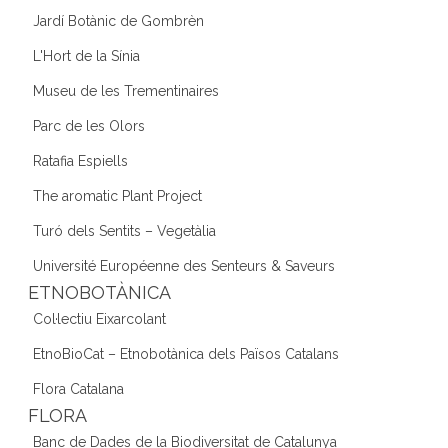
Jardí Botànic de Gombrèn
L'Hort de la Sínia
Museu de les Trementinaires
Parc de les Olors
Ratafia Espiells
The aromatic Plant Project
Turó dels Sentits – Vegetàlia
Université Européenne des Senteurs & Saveurs
ETNOBOTÀNICA
Col·lectiu Eixarcolant
EtnoBioCat – Etnobotànica dels Països Catalans
Flora Catalana
FLORA
Banc de Dades de la Biodiversitat de Catalunya