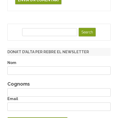
S
e
a
r
DONA’T D’ALTA PER REBRE EL NEWSLETTER
c
h
Nom
Cognoms
Email