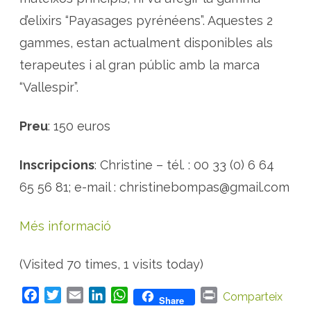
d’elixirs “Payasages pyrénéens”. Aquestes 2
gammes, estan actualment disponibles als
terapeutes i al gran públic amb la marca
“Vallespir”.
Preu
: 150 euros
Inscripcions
: Christine – tél. : 00 33 (0) 6 64
65 56 81; e-mail : christinebompas@gmail.com
Més informació
(Visited 70 times, 1 visits today)
F
T
E
L
W
P
Comparteix
Share