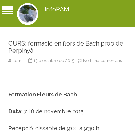
InfoPAM
CURS: formació en flors de Bach prop de
Perpinyà
admin
15 d'octubre de 2015
No hi ha comentaris
a
C
U
R
S
:
f
o
Formation Fleurs de Bach
r
m
a
c
Data
: 7 i 8 de novembre 2015
i
ó
e
n
Recepció: dissabte de 9:00 a 9:30 h.
f
l