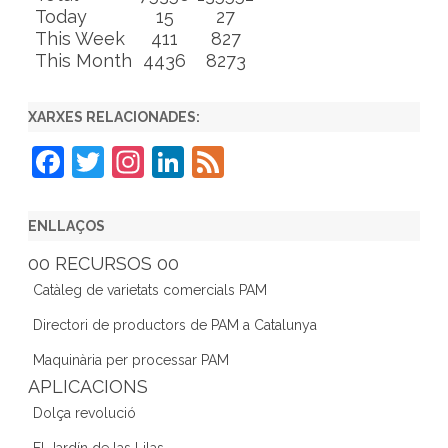
Today
15
27
This Week
411
827
This Month
4436
8273
XARXES RELACIONADES:
F
T
In
Li
F
a
w
st
n
e
c
itt
a
k
e
ENLLAÇOS
e
er
gr
e
d
00 RECURSOS 00
b
a
dI
Catàleg de varietats comercials PAM
o
m
n
Directori de productors de PAM a Catalunya
o
Maquinària per processar PAM
k
APLICACIONS
Dolça revolució
El Jardín de las Lilas