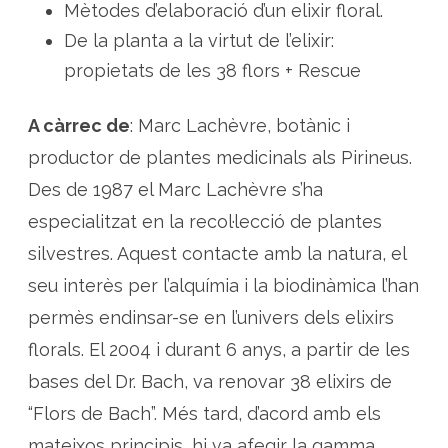
Mètodes d’elaboració d’un elixir floral.
De la planta a la virtut de l’elixir:
propietats de les 38 flors + Rescue
A càrrec de
: Marc Lachèvre, botànic i
productor de plantes medicinals als Pirineus.
Des de 1987 el Marc Lachèvre s’ha
especialitzat en la recol·lecció de plantes
silvestres. Aquest contacte amb la natura, el
seu interès per l’alquímia i la biodinàmica l’han
permès endinsar-se en l’univers dels elixirs
florals. El 2004 i durant 6 anys, a partir de les
bases del Dr. Bach, va renovar 38 elixirs de
“Flors de Bach”. Més tard, d’acord amb els
mateixos principis, hi va afegir la gamma