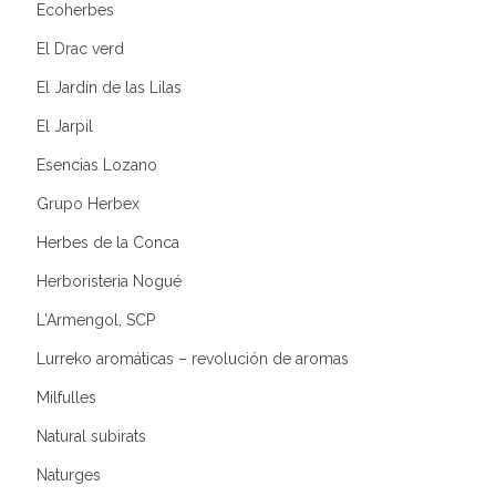
Ecoherbes
El Drac verd
El Jardín de las Lilas
El Jarpil
Esencias Lozano
Grupo Herbex
Herbes de la Conca
Herboristeria Nogué
L'Armengol, SCP
Lurreko aromáticas – revolución de aromas
Milfulles
Natural subirats
Naturges