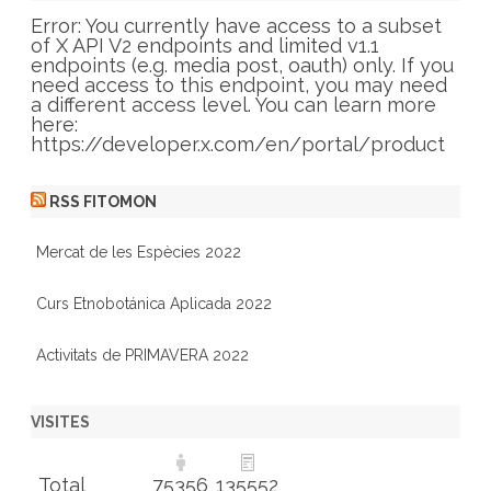
o
r
Error: You currently have access to a subset
i
of X API V2 endpoints and limited v1.1
e
endpoints (e.g. media post, oauth) only. If you
s
need access to this endpoint, you may need
a different access level. You can learn more
here:
https://developer.x.com/en/portal/product
RSS FITOMON
Mercat de les Espècies 2022
Curs Etnobotánica Aplicada 2022
Activitats de PRIMAVERA 2022
VISITES
Total
75356
135552