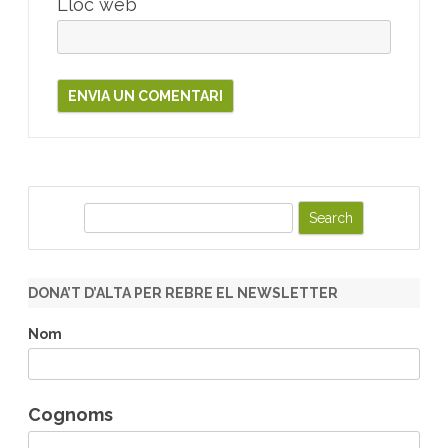
Lloc web
S
e
a
r
DONA’T D’ALTA PER REBRE EL NEWSLETTER
c
h
Nom
Cognoms