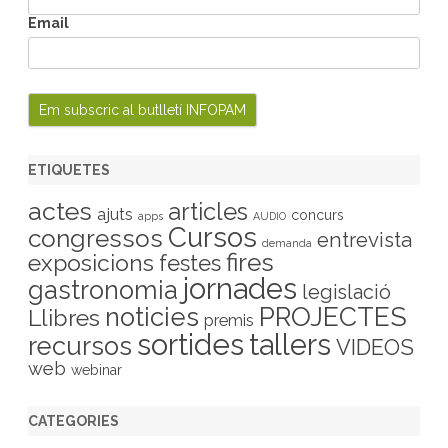
Email
ETIQUETES
actes
articles
ajuts
concurs
apps
AUDIO
Cursos
congressos
entrevista
demanda
fires
exposicions
festes
jornades
gastronomia
legislació
PROJECTES
noticies
Llibres
premis
sortides
tallers
recursos
VIDEOS
web
webinar
CATEGORIES