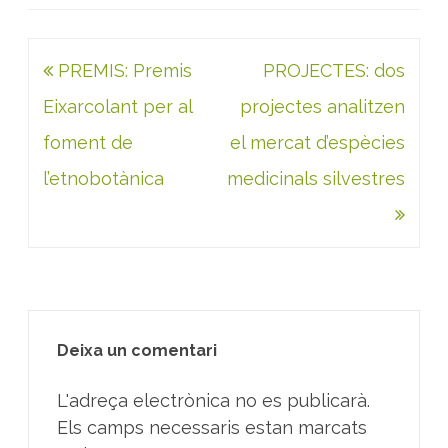
Navegació
PREMIS: Premis
PROJECTES: dos
d'entrades
Eixarcolant per al
projectes analitzen
foment de
el mercat d’espècies
l’etnobotànica
medicinals silvestres
Deixa un comentari
L'adreça electrònica no es publicarà.
Els camps necessaris estan marcats