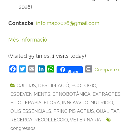
2026)
Contacte
:
info.map2026@gmail.com
Més informació
(Visited 35 times, 1 visits today)
F
T
E
L
W
P
Comparteix
Share
a
w
m
i
h
r
c
i
a
n
a
i
CULTIUS
,
DESTIL·LACIÓ
,
ECOLÒGIC
,
e
t
i
k
t
n
ESDEVENIMENTS
,
ETNOBOTÀNICA
,
EXTRACTES
,
b
t
l
e
s
t
FITOTERÀPIA
,
FLORA
,
INNOVACIÓ
,
NUTRICIÓ
,
o
e
d
A
OLIS ESSENCIALS
o
r
I
,
PRINCIPIS ACTIUS
p
,
QUALITAT
,
k
n
p
RECERCA
,
RECOL·LECCIÓ
,
VETERINARIA
congressos