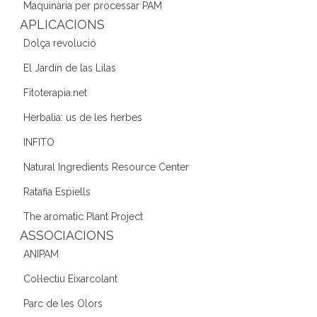
o
Maquinària per processar PAM
k
APLICACIONS
Dolça revolució
El Jardín de las Lilas
Fitoterapia.net
Herbalia: us de les herbes
INFITO
Natural Ingredients Resource Center
Ratafia Espiells
The aromatic Plant Project
ASSOCIACIONS
ANIPAM
Col·lectiu Eixarcolant
Parc de les Olors