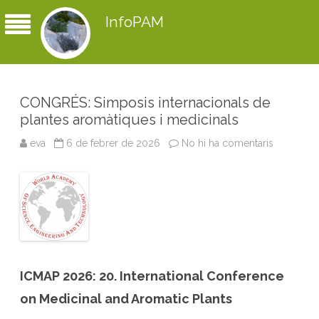
InfoPAM
CONGRÉS: Simposis internacionals de
plantes aromàtiques i medicinals
eva
6 de febrer de 2026
No hi ha comentaris
a
C
O
N
G
R
É
S
:
S
i
m
p
o
ICMAP 2026: 20. International Conference
s
i
on Medicinal and Aromatic Plants
s
i