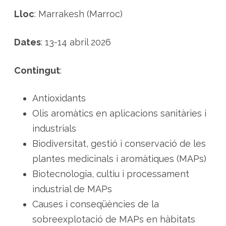
n
t
Lloc
: Marrakesh (Marroc)
e
r
n
a
Dates
: 13-14 abril 2026
c
i
o
n
Contingut
:
a
l
s
d
Antioxidants
e
p
Olis aromàtics en aplicacions sanitàries i
l
a
industrials
n
t
Biodiversitat, gestió i conservació de les
e
s
plantes medicinals i aromàtiques (MAPs)
a
r
o
Biotecnologia, cultiu i processament
m
à
industrial de MAPs
t
i
Causes i conseqüències de la
q
u
sobreexplotació de MAPs en hàbitats
e