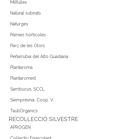
Milfulles
Natural subirats
Naturges
Pàmies hortícoles
Parc de les Olors
Peñarrubia del Alto Guadiana
Plantaroma
Plantaromed
Sambucus, SCCL
Siempreviva, Coop. V.
TaüllOrgànics
RECOL·LECCIÓ SILVESTRE
APROGEN
Col·lectiu Eixarcolant