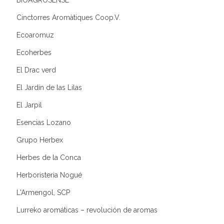
Cinctorres Aromàtiques Coop.V.
Ecoaromuz
Ecoherbes
El Drac verd
El Jardín de las Lilas
El Jarpil
Esencias Lozano
Grupo Herbex
Herbes de la Conca
Herboristeria Nogué
L'Armengol, SCP
Lurreko aromáticas – revolución de aromas