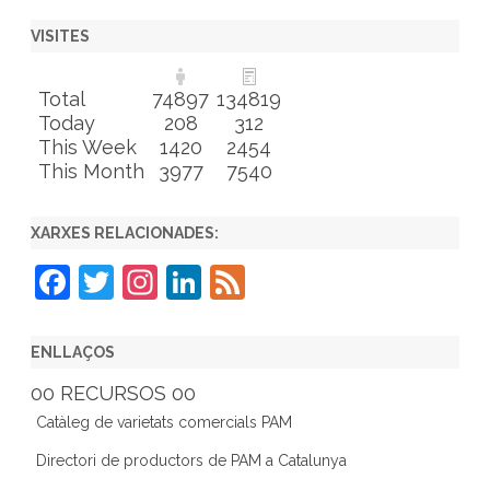
VISITES
Total
74897
134819
Today
208
312
This Week
1420
2454
This Month
3977
7540
XARXES RELACIONADES:
F
T
In
Li
F
a
w
st
n
e
c
itt
a
k
e
ENLLAÇOS
e
er
gr
e
d
00 RECURSOS 00
b
a
dI
Catàleg de varietats comercials PAM
o
m
n
Directori de productors de PAM a Catalunya