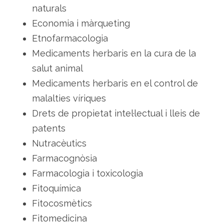
s
naturals
i
m
Economia i màrqueting
e
d
Etnofarmacologia
i
c
i
Medicaments herbaris en la cura de la
n
a
salut animal
l
s
Medicaments herbaris en el control de
malalties víriques
Drets de propietat intel·lectual i lleis de
patents
Nutracèutics
Farmacognòsia
Farmacologia i toxicologia
Fitoquímica
Fitocosmètics
Fitomedicina