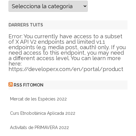
C
a
t
e
g
DARRERS TUITS
o
r
Error: You currently have access to a subset
i
of X API V2 endpoints and limited v1.1
e
endpoints (e.g. media post, oauth) only. If you
s
need access to this endpoint, you may need
a different access level. You can learn more
here:
https://developer.x.com/en/portal/product
RSS FITOMON
Mercat de les Espècies 2022
Curs Etnobotánica Aplicada 2022
Activitats de PRIMAVERA 2022