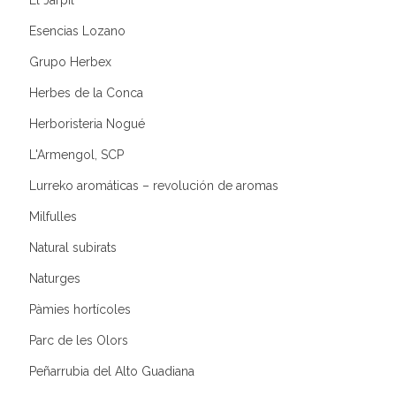
El Jarpil
Esencias Lozano
Grupo Herbex
Herbes de la Conca
Herboristeria Nogué
L'Armengol, SCP
Lurreko aromáticas – revolución de aromas
Milfulles
Natural subirats
Naturges
Pàmies hortícoles
Parc de les Olors
Peñarrubia del Alto Guadiana