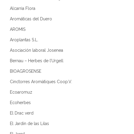
Alcarria Flora
Aromáticas del Duero
AROMIS
Aroplantas S.L.
Asociación laboral Josenea
Bernau – Herbes de l’Urgell
BIOAGROSENSE
Cinctorres Aromàtiques Coop.V.
Ecoaromuz
Ecoherbes
El Drac verd
El Jardín de las Lilas