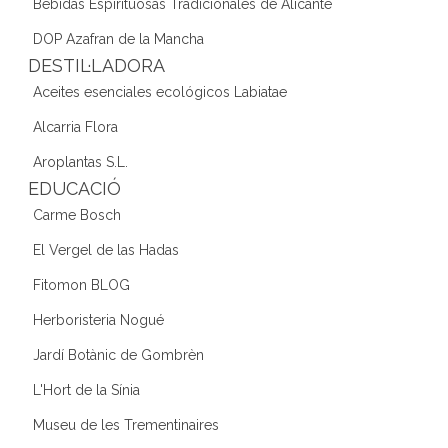
Bebidas Espirituosas Tradicionales de Alicante
DOP Azafran de la Mancha
DESTIL·LADORA
Aceites esenciales ecológicos Labiatae
Alcarria Flora
Aroplantas S.L.
EDUCACIÓ
Carme Bosch
El Vergel de las Hadas
Fitomon BLOG
Herboristeria Nogué
Jardí Botànic de Gombrèn
L'Hort de la Sínia
Museu de les Trementinaires