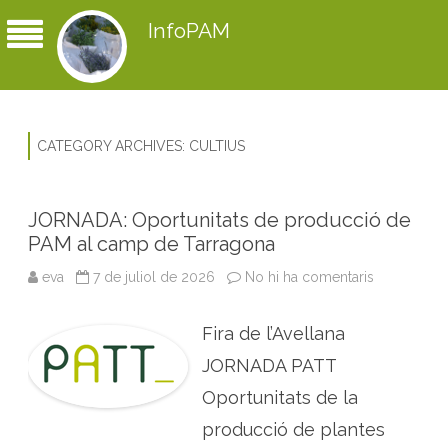
InfoPAM
CATEGORY ARCHIVES:
CULTIUS
JORNADA: Oportunitats de producció de
PAM al camp de Tarragona
eva
7 de juliol de 2026
No hi ha comentaris
a
J
O
R
Fira de l’Avellana
N
A
D
JORNADA PATT
A
:
Oportunitats de la
O
p
producció de plantes
o
r