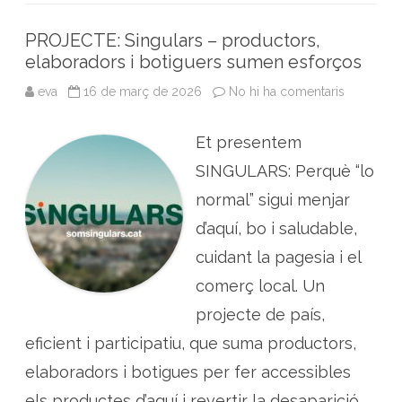
o
e
d
A
i
b
o
r
I
p
i
PROJECTE: Singulars – productors,
l
k
n
p
elaboradors i botiguers sumen esforços
i
t
a
eva
16 de març de 2026
No hi ha comentaris
a
t
P
d
R
e
O
c
Et presentem
J
u
E
l
C
SINGULARS: Perquè “lo
t
T
i
E
normal” sigui menjar
u
:
d
S
e
d’aquí, bo i saludable,
i
p
n
l
cuidant la pagesia i el
g
a
u
n
l
comerç local. Un
t
a
e
r
projecte de país,
s
s
a
–
r
eficient i participatiu, que suma productors,
p
o
r
m
o
elaboradors i botigues per fer accessibles
à
d
t
u
els productes d’aquí i revertir la desaparició
i