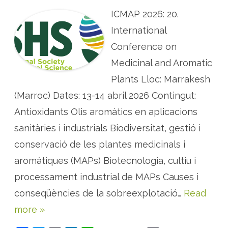
N
ICMAP 2026: 20.
G
R
É
International
S
:
Conference on
S
i
Medicinal and Aromatic
m
p
Plants Lloc: Marrakesh
o
s
i
(Marroc) Dates: 13-14 abril 2026 Contingut:
s
i
Antioxidants Olis aromàtics en aplicacions
n
t
sanitàries i industrials Biodiversitat, gestió i
e
r
n
conservació de les plantes medicinals i
a
c
aromàtiques (MAPs) Biotecnologia, cultiu i
i
o
processament industrial de MAPs Causes i
n
a
conseqüències de la sobreexplotació…
Read
l
s
d
more »
e
p
l