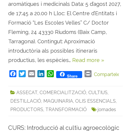
aromàtiques i medicinals Data: 5 d’agost 2027,
t
u
n
de 17:45 a 20.00 h Lloc: El Centre d’Entitats i
i
t
Formació “Les Escoles Velles” C/ Doctor
a
t
Fleming, 24 43330 Riudoms (Baix Camp,
s
d
e
Tarragona). Contingut: Aproximació
p
r
introductòria als possibles itineraris
o
d
productius, les espècies…
Read more »
u
c
c
i
F
T
E
L
W
P
Comparteix
Share
ó
a
w
m
i
h
r
d
e
c
i
a
n
a
i
P
ASSECAT
,
COMERCIALITZACIÓ
,
CULTIUS
,
A
e
t
i
k
t
n
M
DESTIL·LACIÓ
,
MAQUINARIA
,
OLIS ESSENCIALS
,
b
t
l
e
s
t
a
l
o
e
d
A
PRODUCTORS
,
TRANSFORMACIÓ
jornades
c
a
o
r
I
p
m
p
k
n
p
d
CURS: Introducció al cultiu agroecològic
e