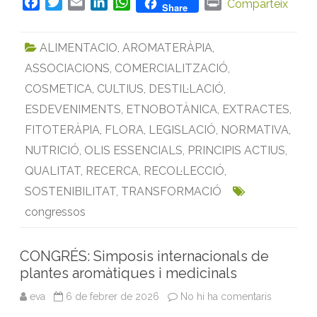
F
T
E
L
W
P
e
Comparteix
Share
h
a
w
m
i
h
r
e
r
c
i
a
n
a
i
b
ALIMENTACIO
,
AROMATERÀPIA
,
e
e
t
i
k
t
n
s
ASSOCIACIONS
,
COMERCIALITZACIÓ
,
b
t
l
e
s
t
i
e
o
e
d
A
COSMETICA
,
CULTIUS
,
DESTIL·LACIÓ
,
s
p
o
r
I
p
ESDEVENIMENTS
,
ETNOBOTÀNICA
,
EXTRACTES
,
è
k
n
p
c
FITOTERÀPIA
,
FLORA
,
LEGISLACIÓ
,
NORMATIVA
,
i
e
NUTRICIÓ
,
OLIS ESSENCIALS
,
PRINCIPIS ACTIUS
,
s
a
QUALITAT
,
RECERCA
,
RECOL·LECCIÓ
,
I
t
à
SOSTENIBILITAT
,
TRANSFORMACIÓ
l
i
congressos
a
CONGRÉS: Simposis internacionals de
plantes aromàtiques i medicinals
eva
6 de febrer de 2026
No hi ha comentaris
a
C
O