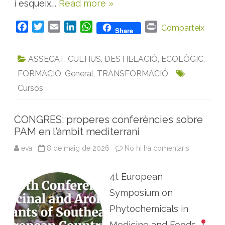
i esqueix….
Read more »
e
c
o
l
F
T
E
L
W
P
Comparteix
Share
ò
g
a
w
m
i
h
r
i
c
i
a
n
a
i
c
ASSECAT
,
CULTIUS
,
DESTIL·LACIÓ
,
ECOLÒGIC
,
d
e
t
i
k
t
n
e
P
FORMACIO
,
General
,
TRANSFORMACIÓ
b
t
l
e
s
t
A
o
e
d
A
M
Cursos
o
r
I
p
k
n
p
CONGRES: properes conferències sobre
PAM en l’àmbit mediterrani
eva
8 de maig de 2026
No hi ha comentaris
a
C
O
N
4t European
G
R
E
Symposium on
S
:
Phytochemicals in
p
r
Medicine and Foods