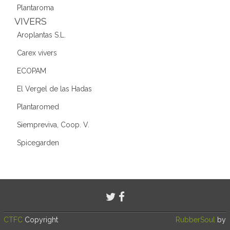
Plantaroma
VIVERS
Aroplantas S.L.
Carex vivers
ECOPAM
El Vergel de las Hadas
Plantaromed
Siempreviva, Coop. V.
Spicegarden
CTFC
Copyright
RubberSoul
by