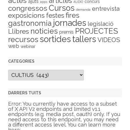
actes
articles
ajuts
concurs
apps
AUDIO
Cursos
congressos
entrevista
demanda
fires
exposicions
festes
jornades
gastronomia
legislació
PROJECTES
noticies
Llibres
premis
sortides
tallers
recursos
VIDEOS
web
webinar
CATEGORIES
C
a
t
e
g
DARRERS TUITS
o
r
Error: You currently have access to a subset
i
of X API V2 endpoints and limited v1.1
e
endpoints (e.g. media post, oauth) only. If you
s
need access to this endpoint, you may need
a different access level. You can learn more
here: