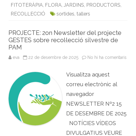
t
o
r
I
p
FITOTERÀPIA
,
FLORA
,
JARDINS
,
PRODUCTORS
,
i
q
k
n
p
RECOL·LECCIÓ
sortides
,
tallers
u
e
s
PROJECTE: 2on Newsletter del projecte
GESTES sobre recol·lecció silvestre de
PAM
eva
22 de desembre de 2025
No hi ha comentaris
a
P
R
O
Visualitza aquest
J
E
C
correu electrònic al
T
E
navegador
:
2
NEWSLETTER Nº2 15
o
n
DE DESEMBRE DE 2025
N
e
w
NOTÍCIES VÍDEOS
s
l
DIVULGATIUS VEURE
e