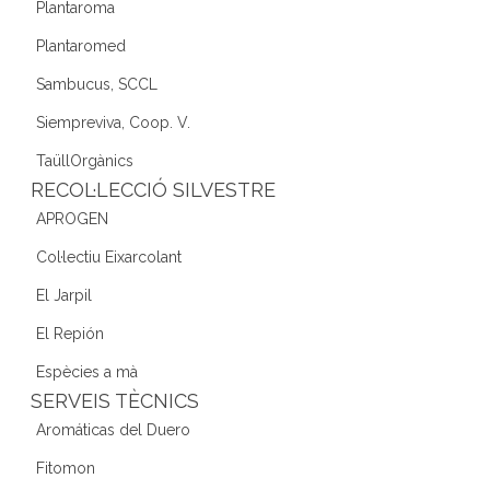
Plantaroma
Plantaromed
Sambucus, SCCL
Siempreviva, Coop. V.
TaüllOrgànics
RECOL·LECCIÓ SILVESTRE
APROGEN
Col·lectiu Eixarcolant
El Jarpil
El Repión
Espècies a mà
SERVEIS TÈCNICS
Aromáticas del Duero
Fitomon