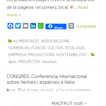
c
q
t
u
de la pagesia i el comerç local.
…
Read
o
e
r
s
more »
s
i
,
m
e
e
l
F
T
E
L
W
P
d
Comparteix
Share
a
i
b
a
w
m
i
h
r
c
o
i
c
i
a
n
a
i
r
n
ALIMENTACIO
,
ASSOCIACIONS
,
a
e
t
i
k
t
n
a
d
l
o
COMERCIALITZACIÓ
,
CULTIUS
,
ECOLÒGIC
,
b
t
l
e
s
t
s
r
o
e
d
A
s
EMPRESA
,
PRODUCTORS
,
SOSTENIBILITAT
i
o
r
I
p
b
ajuts
,
PROJECTES
,
recursos
o
k
n
p
t
i
g
CONGRÉS: Conferència internacional
u
e
sobre herbes i espècies a Itàlia
r
s
eva
16 de març de 2026
No hi ha comentaris
a
s
C
u
O
m
N
e
MACFRUT 2026 –
G
n