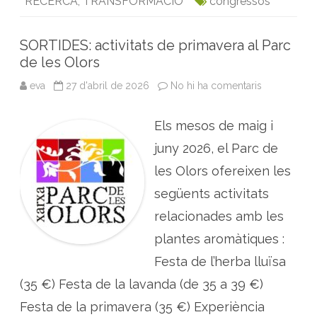
RECERCA
,
TRANSFORMACIÓ
congressos
b
i
t
m
e
SORTIDES: activitats de primavera al Parc
d
de les Olors
i
t
e
eva
27 d'abril de 2026
No hi ha comentaris
a
r
S
r
O
a
R
n
Els mesos de maig i
T
i
I
D
juny 2026, el Parc de
E
S
les Olors ofereixen les
:
a
següents activitats
c
t
relacionades amb les
i
v
i
plantes aromàtiques :
t
a
Festa de l’herba lluïsa
t
s
(35 €) Festa de la lavanda (de 35 a 39 €)
d
e
p
Festa de la primavera (35 €) Experiència
r