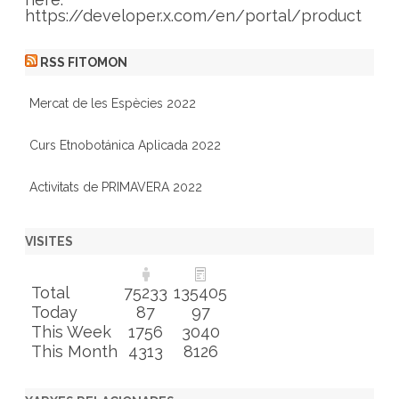
https://developer.x.com/en/portal/product
RSS FITOMON
Mercat de les Espècies 2022
Curs Etnobotánica Aplicada 2022
Activitats de PRIMAVERA 2022
VISITES
Total
75233
135405
Today
87
97
This Week
1756
3040
This Month
4313
8126