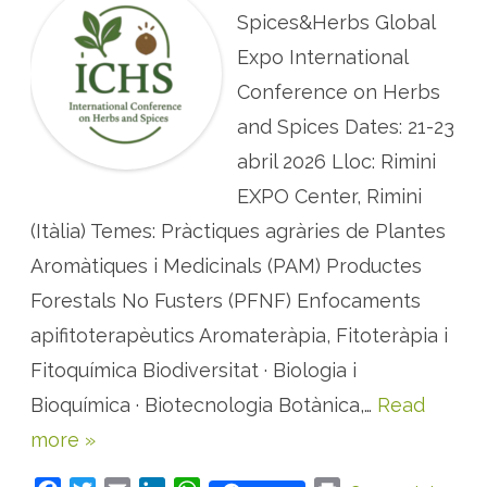
R
e
É
Spices&Herbs Global
s
S
f
:
o
Expo International
C
r
o
ç
Conference on Herbs
n
o
f
s
and Spices Dates: 21-23
e
r
è
abril 2026 Lloc: Rimini
n
c
EXPO Center, Rimini
i
a
(Itàlia) Temes: Pràctiques agràries de Plantes
i
n
t
Aromàtiques i Medicinals (PAM) Productes
e
r
Forestals No Fusters (PFNF) Enfocaments
n
a
apifitoterapèutics Aromateràpia, Fitoteràpia i
c
i
Fitoquímica Biodiversitat · Biologia i
o
n
a
Bioquímica · Biotecnologia Botànica,…
Read
l
s
more »
o
b
r