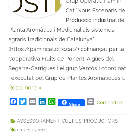
Grup Operatiu Pam in
:
A
Cat “Nous Escenaris de
s
s
Producció industrial de
i
s
Planta Aromàtica i Medicinal als sistemes
t
e
n
agraris tradicionals de Catalunya”
t
v
(https://pamincat.ctfc.cat/) cofinançat per la
i
r
Cooperativa Fruits de Ponent, Aigües del
t
u
a
Segarra-Garrigues i el grup Ventós i coordinat
l
p
i executat pel Grup de Plantes Aromàtiques i…
e
l
Read more »
c
à
l
c
F
T
E
L
W
P
Comparteix
Share
u
a
w
m
i
h
r
l
d
c
i
a
n
a
i
e
ASSESSORAMENT
,
CULTIUS
,
PRODUCTORS
r
e
t
i
k
t
n
e
recursos
,
web
b
t
l
e
s
t
n
d