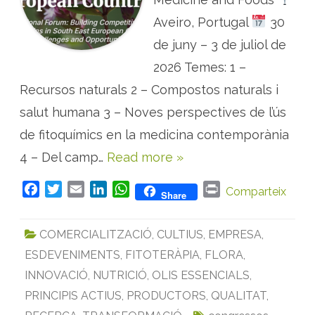
o
p
Aveiro, Portugal
e
30
r
e
de juny – 3 de juliol de
s
c
2026 Temes: 1 –
o
n
Recursos naturals 2 – Compostos naturals i
f
e
r
salut humana 3 – Noves perspectives de l’ús
è
n
de fitoquímics en la medicina contemporània
c
i
4 – Del camp…
Read more »
e
s
s
o
F
T
E
L
W
P
Comparteix
Share
b
a
w
m
i
h
r
r
e
c
i
a
n
a
i
P
COMERCIALITZACIÓ
,
CULTIUS
,
EMPRESA
,
A
e
t
i
k
t
n
M
ESDEVENIMENTS
,
FITOTERÀPIA
,
FLORA
,
b
t
l
e
s
t
e
n
o
e
d
A
INNOVACIÓ
,
NUTRICIÓ
,
OLIS ESSENCIALS
,
l
’
o
r
I
p
PRINCIPIS ACTIUS
,
PRODUCTORS
,
QUALITAT
,
à
m
k
n
p