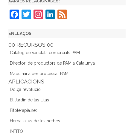
XARXES RELACIONADES:
F
T
In
Li
F
a
w
st
n
e
c
itt
a
k
e
ENLLAÇOS
e
er
gr
e
d
00 RECURSOS 00
b
a
dI
Catàleg de varietats comercials PAM
o
m
n
Directori de productors de PAM a Catalunya
o
Maquinària per processar PAM
k
APLICACIONS
Dolça revolució
El Jardín de las Lilas
Fitoterapia.net
Herbalia: us de les herbes
INFITO