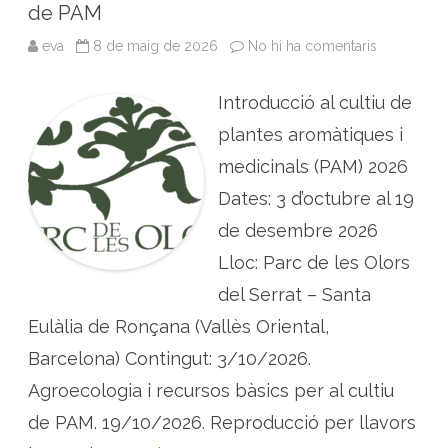
de PAM
T
a
r
eva
8 de maig de 2026
No hi ha comentaris
a
r
C
a
U
g
R
o
Introducció al cultiu de
S
n
:
a
I
plantes aromàtiques i
n
t
medicinals (PAM) 2026
r
o
Dates: 3 d’octubre al 19
d
u
de desembre 2026
c
c
i
Lloc: Parc de les Olors
ó
a
del Serrat – Santa
l
c
Eulàlia de Ronçana (Vallès Oriental,
u
l
t
Barcelona) Contingut: 3/10/2026.
i
u
Agroecologia i recursos bàsics per al cultiu
a
g
de PAM. 19/10/2026. Reproducció per llavors
r
o