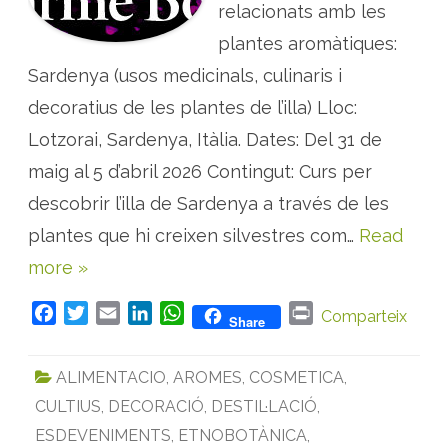
S
relacionats amb les
:
v
plantes aromàtiques:
i
a
Sardenya (usos medicinals, culinaris i
t
g
e
decoratius de les plantes de l’illa) Lloc:
s
t
Lotzorai, Sardenya, Itàlia. Dates: Del 31 de
e
m
maig al 5 d’abril 2026 Contingut: Curs per
à
t
i
descobrir l’illa de Sardenya a través de les
c
s
plantes que hi creixen silvestres com…
Read
a
m
more »
b
p
l
a
F
T
E
L
W
P
Comparteix
Share
n
a
w
m
i
h
r
t
e
c
i
a
n
a
i
s
ALIMENTACIO
,
AROMES
,
COSMETICA
,
a
e
t
i
k
t
n
r
CULTIUS
,
DECORACIÓ
,
DESTIL·LACIÓ
,
b
t
l
e
s
t
o
m
o
e
d
A
ESDEVENIMENTS
,
ETNOBOTÀNICA
,
à