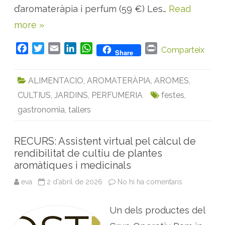
i
d’aromateràpia i perfum (59 €) Les…
Read
m
a
more »
v
e
r
a
F
T
E
L
W
P
Comparteix
Share
a
a
w
m
i
h
r
l
P
c
i
a
n
a
i
a
ALIMENTACIO
,
AROMATERÀPIA
,
AROMES
,
r
e
t
i
k
t
n
c
CULTIUS
,
JARDINS
,
PERFUMERIA
festes
,
b
t
l
e
s
t
d
e
o
e
d
A
gastronomia
,
tallers
l
e
o
r
I
p
s
O
k
n
p
l
RECURS: Assistent virtual pel càlcul de
o
rendibilitat de cultiu de plantes
r
s
aromàtiques i medicinals
eva
2 d'abril de 2026
No hi ha comentaris
a
R
E
C
Un dels productes del
U
R
S