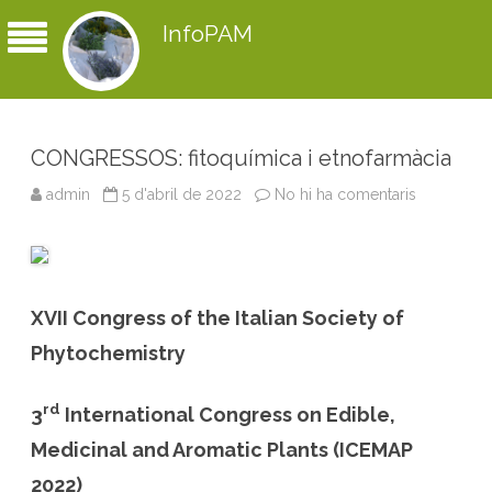
InfoPAM
CONGRESSOS: fitoquímica i etnofarmàcia
admin
5 d'abril de 2022
No hi ha comentaris
a
C
O
N
G
R
E
S
XVII Congress of the Italian Society of
S
O
S
Phytochemistry
:
f
i
rd
t
3
International Congress on Edible,
o
q
Medicinal and Aromatic Plants (ICEMAP
u
í
2022)
m