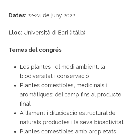
i
c
a
Dates
: 22-24 de juny 2022
i
e
t
n
Lloc
: Università di Bari (Itàlia)
o
f
a
r
Temes del congrés
:
m
à
c
i
Les plantes i el medi ambient, la
a
biodiversitat i conservació
Plantes comestibles, medicinals i
aromàtiques: del camp fins al producte
final
Aïllament i dilucidació estructural de
naturals productes i la seva bioactivitat
Plantes comestibles amb propietats