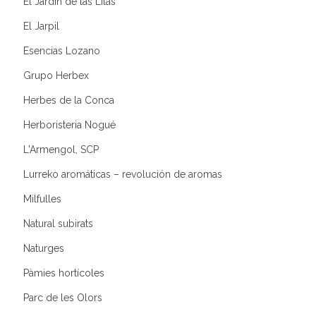
El Jardín de las Lilas
El Jarpil
Esencias Lozano
Grupo Herbex
Herbes de la Conca
Herboristeria Nogué
L'Armengol, SCP
Lurreko aromáticas – revolución de aromas
Milfulles
Natural subirats
Naturges
Pàmies hortícoles
Parc de les Olors