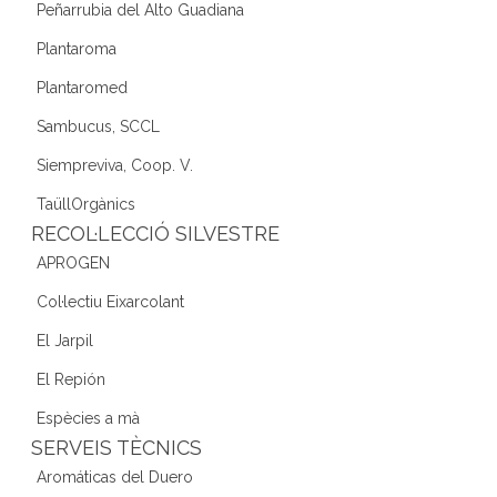
Peñarrubia del Alto Guadiana
Plantaroma
Plantaromed
Sambucus, SCCL
Siempreviva, Coop. V.
TaüllOrgànics
RECOL·LECCIÓ SILVESTRE
APROGEN
Col·lectiu Eixarcolant
El Jarpil
El Repión
Espècies a mà
SERVEIS TÈCNICS
Aromáticas del Duero