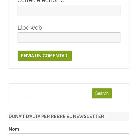
Correu electrònic
*
Lloc web
S
e
a
r
DONA’T D’ALTA PER REBRE EL NEWSLETTER
c
h
Nom