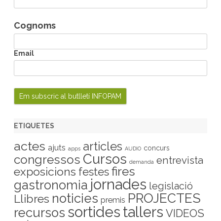
Cognoms
Email
ETIQUETES
actes
articles
ajuts
concurs
apps
AUDIO
Cursos
congressos
entrevista
demanda
fires
exposicions
festes
jornades
gastronomia
legislació
PROJECTES
noticies
Llibres
premis
sortides
tallers
recursos
VIDEOS