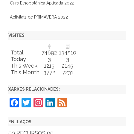
Curs Etnobotánica Aplicada 2022
Activitats de PRIMAVERA 2022
VISITES
Total
74692
134510
Today
3
3
This Week
1215
2145
This Month
3772
7231
XARXES RELACIONADES:
F
T
In
Li
F
a
w
st
n
e
c
itt
a
k
e
ENLLAÇOS
e
er
gr
e
d
00 RECURSOS 00