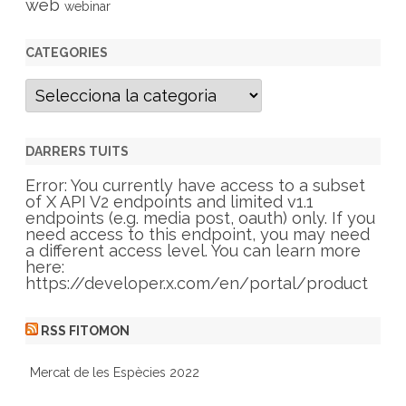
web
webinar
CATEGORIES
C
a
t
e
g
DARRERS TUITS
o
r
Error: You currently have access to a subset
i
of X API V2 endpoints and limited v1.1
e
endpoints (e.g. media post, oauth) only. If you
s
need access to this endpoint, you may need
a different access level. You can learn more
here:
https://developer.x.com/en/portal/product
RSS FITOMON
Mercat de les Espècies 2022