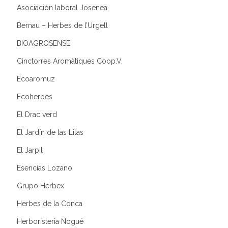
Asociación laboral Josenea
Bernau – Herbes de l’Urgell
BIOAGROSENSE
Cinctorres Aromàtiques Coop.V.
Ecoaromuz
Ecoherbes
El Drac verd
El Jardín de las Lilas
El Jarpil
Esencias Lozano
Grupo Herbex
Herbes de la Conca
Herboristeria Nogué