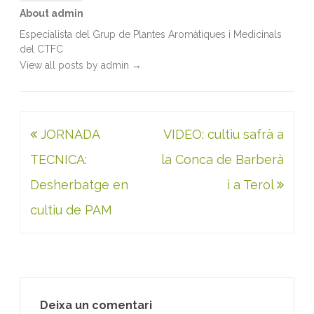
About admin
Especialista del Grup de Plantes Aromàtiques i Medicinals
del CTFC
View all posts by admin
→
Navegació
JORNADA
VIDEO: cultiu safrà a
d'entrades
TECNICA:
la Conca de Barberà
Desherbatge en
i a Terol
cultiu de PAM
Deixa un comentari