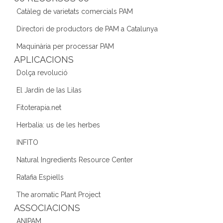
b
a
dI
Catàleg de varietats comercials PAM
o
m
n
Directori de productors de PAM a Catalunya
o
Maquinària per processar PAM
k
APLICACIONS
Dolça revolució
El Jardín de las Lilas
Fitoterapia.net
Herbalia: us de les herbes
INFITO
Natural Ingredients Resource Center
Ratafia Espiells
The aromatic Plant Project
ASSOCIACIONS
ANIPAM