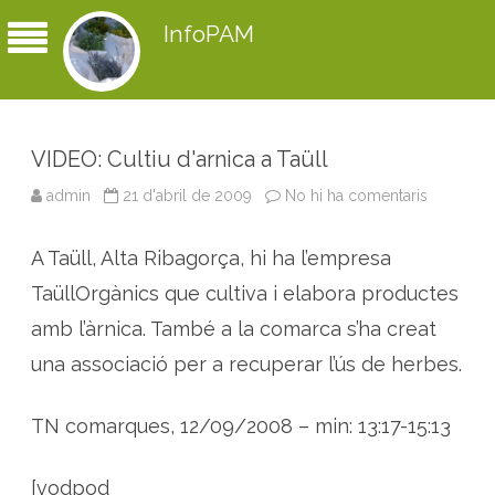
InfoPAM
VIDEO: Cultiu d'arnica a Taüll
admin
21 d'abril de 2009
No hi ha comentaris
a
V
I
D
A Taüll, Alta Ribagorça, hi ha l’empresa
E
O
:
TaüllOrgànics que cultiva i elabora productes
C
u
amb l’àrnica. També a la comarca s’ha creat
l
t
una associació per a recuperar l’ús de herbes.
i
u
d
'
TN comarques, 12/09/2008 – min: 13:17-15:13
a
r
n
i
[vodpod
c