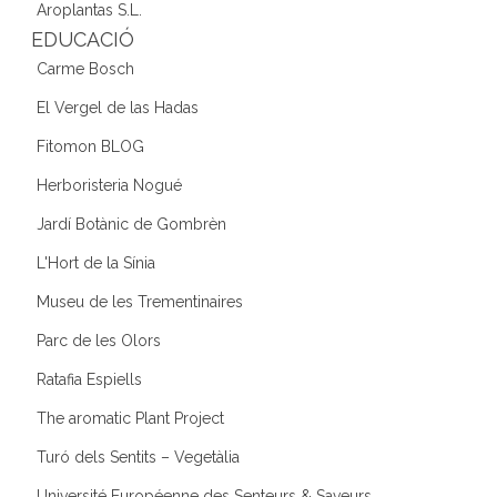
Aroplantas S.L.
EDUCACIÓ
Carme Bosch
El Vergel de las Hadas
Fitomon BLOG
Herboristeria Nogué
Jardí Botànic de Gombrèn
L'Hort de la Sínia
Museu de les Trementinaires
Parc de les Olors
Ratafia Espiells
The aromatic Plant Project
Turó dels Sentits – Vegetàlia
Université Européenne des Senteurs & Saveurs