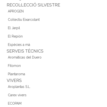
RECOL·LECCIÓ SILVESTRE
APROGEN
Col·lectiu Eixarcolant
El Jarpil
El Repión
Espècies a mà
SERVEIS TÈCNICS
Aromáticas del Duero
Fitomon
Plantaroma
VIVERS
Aroplantas S.L.
Carex vivers
ECOPAM