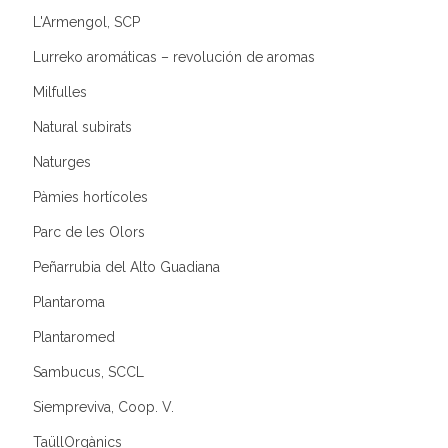
L'Armengol, SCP
Lurreko aromáticas – revolución de aromas
Milfulles
Natural subirats
Naturges
Pàmies hortícoles
Parc de les Olors
Peñarrubia del Alto Guadiana
Plantaroma
Plantaromed
Sambucus, SCCL
Siempreviva, Coop. V.
TaüllOrgànics