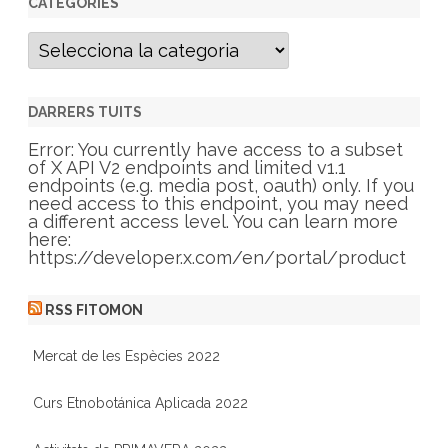
CATEGORIES
C
a
t
e
g
DARRERS TUITS
o
r
Error: You currently have access to a subset
i
of X API V2 endpoints and limited v1.1
e
endpoints (e.g. media post, oauth) only. If you
s
need access to this endpoint, you may need
a different access level. You can learn more
here:
https://developer.x.com/en/portal/product
RSS FITOMON
Mercat de les Espècies 2022
Curs Etnobotánica Aplicada 2022