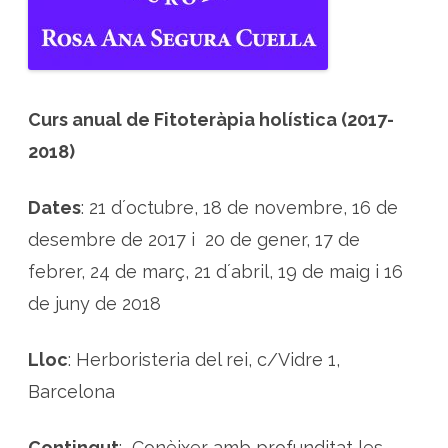
í
s
t
i
c
a
a
B
Curs anual de Fitoteràpia holística (2017-
a
r
2018)
c
e
l
o
Dates
: 21 d´octubre, 18 de novembre, 16 de
n
a
desembre de 2017 i 20 de gener, 17 de
febrer, 24 de març, 21 d´abril, 19 de maig i 16
de juny de 2018
Lloc
: Herboristeria del rei, c/Vidre 1,
Barcelona
Contingut
: Conèixer amb profunditat les