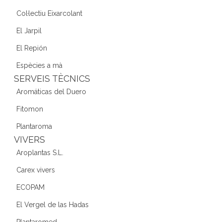
Col·lectiu Eixarcolant
El Jarpil
El Repión
Espècies a mà
SERVEIS TÈCNICS
Aromáticas del Duero
Fitomon
Plantaroma
VIVERS
Aroplantas S.L.
Carex vivers
ECOPAM
El Vergel de las Hadas
Plantaromed