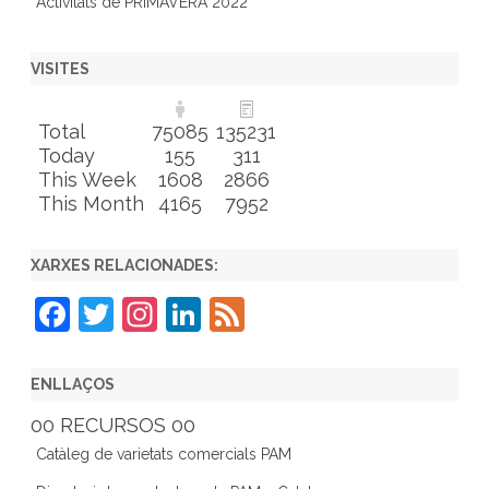
Activitats de PRIMAVERA 2022
VISITES
Total
75085
135231
Today
155
311
This Week
1608
2866
This Month
4165
7952
XARXES RELACIONADES:
F
T
In
Li
F
a
w
st
n
e
c
itt
a
k
e
ENLLAÇOS
e
er
gr
e
d
00 RECURSOS 00
b
a
dI
Catàleg de varietats comercials PAM
o
m
n