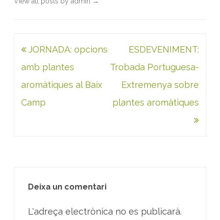
View all posts by admin
→
Navegació
JORNADA: opcions
ESDEVENIMENT:
d'entrades
amb plantes
Trobada Portuguesa-
aromàtiques al Baix
Extremenya sobre
Camp
plantes aromàtiques
Deixa un comentari
L'adreça electrònica no es publicarà.