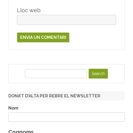
Lloc web
S
e
a
r
DONA’T D’ALTA PER REBRE EL NEWSLETTER
c
h
Nom
Cognoms