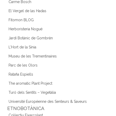
Carme Bosch
El Vergel de las Hadas
Fitomon BLOG
Herboristeria Nogué
Jardí Botànic de Gombrèn
L'Hort de la Sínia
Museu de les Trementinaires
Parc de les Olors
Ratafia Espiells
The aromatic Plant Project
Turó dels Sentits – Vegetàlia
Université Européenne des Senteurs & Saveurs
ETNOBOTÀNICA
Col·lectiu Eixarcolant