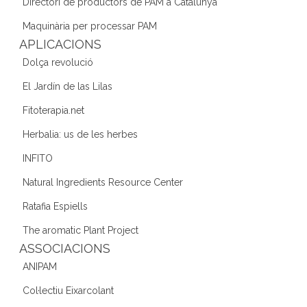
Directori de productors de PAM a Catalunya
o
Maquinària per processar PAM
k
APLICACIONS
Dolça revolució
El Jardín de las Lilas
Fitoterapia.net
Herbalia: us de les herbes
INFITO
Natural Ingredients Resource Center
Ratafia Espiells
The aromatic Plant Project
ASSOCIACIONS
ANIPAM
Col·lectiu Eixarcolant