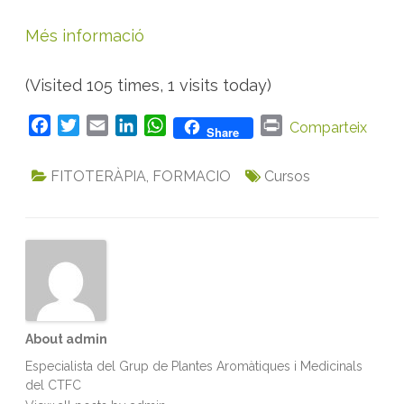
Més informació
(Visited 105 times, 1 visits today)
F
T
E
L
W
P
Comparteix
Share
a
w
m
i
h
r
c
i
a
n
a
i
FITOTERÀPIA
,
FORMACIO
Cursos
e
t
i
k
t
n
b
t
l
e
s
t
o
e
d
A
o
r
I
p
k
n
p
About admin
Especialista del Grup de Plantes Aromàtiques i Medicinals
del CTFC