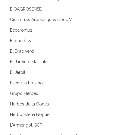
BIOAGROSENSE
Cinctorres Aromàtiques Coop.V.
Ecoaromuz
Ecoherbes
El Drac verd
El Jardín de las Lilas
El Jarpil
Esencias Lozano
Grupo Herbex
Herbes de la Conca
Herboristeria Nogué
L'Armengol, SCP