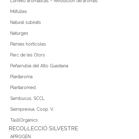
Lurreko aromáticas – revolución de aromas
Milfulles
Natural subirats
Naturges
Pàmies hortícoles
Parc de les Olors
Peñarrubia del Alto Guadiana
Plantaroma
Plantaromed
Sambucus, SCCL
Siempreviva, Coop. V.
TaüllOrgànics
RECOL·LECCIÓ SILVESTRE
APROGEN