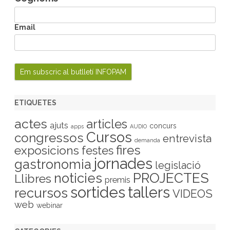
Email
ETIQUETES
actes
articles
ajuts
concurs
apps
AUDIO
Cursos
congressos
entrevista
demanda
fires
exposicions
festes
jornades
gastronomia
legislació
PROJECTES
noticies
Llibres
premis
sortides
tallers
recursos
VIDEOS
web
webinar