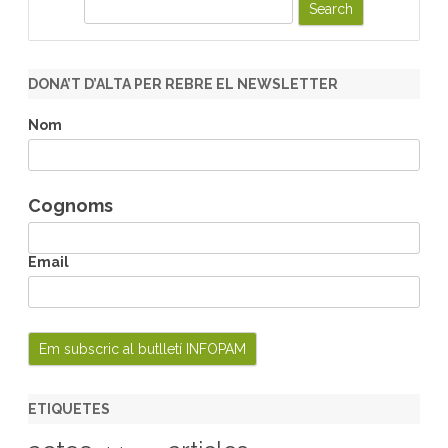
S
e
a
r
DONA’T D’ALTA PER REBRE EL NEWSLETTER
c
h
Nom
Cognoms
Email
ETIQUETES