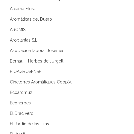
Alcarria Flora
Aromáticas del Duero
AROMIS
Aroplantas S.L.
Asociación laboral Josenea
Bernau – Herbes de l’Urgell
BIOAGROSENSE
Cinctorres Aromàtiques Coop.V.
Ecoaromuz
Ecoherbes
El Drac verd
El Jardín de las Lilas