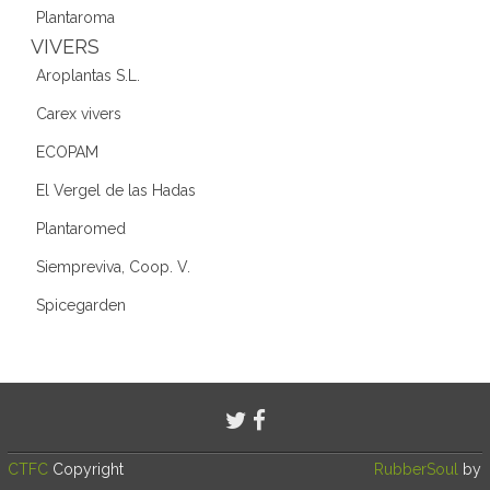
Plantaroma
VIVERS
Aroplantas S.L.
Carex vivers
ECOPAM
El Vergel de las Hadas
Plantaromed
Siempreviva, Coop. V.
Spicegarden
CTFC
Copyright
RubberSoul
by