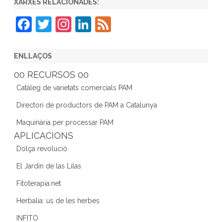
XARXES RELACIONADES:
F
T
In
Li
F
a
w
st
n
e
c
itt
a
k
e
ENLLAÇOS
e
er
gr
e
d
00 RECURSOS 00
b
a
dI
Catàleg de varietats comercials PAM
o
m
n
Directori de productors de PAM a Catalunya
o
Maquinària per processar PAM
k
APLICACIONS
Dolça revolució
El Jardín de las Lilas
Fitoterapia.net
Herbalia: us de les herbes
INFITO