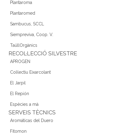
Plantaroma
Plantaromed
Sambucus, SCCL
Siempreviva, Coop. V.
TaüllOrgànics
RECOL·LECCIÓ SILVESTRE
APROGEN
Col·lectiu Eixarcolant
El Jarpil
El Repión
Espècies a mà
SERVEIS TÈCNICS
Aromáticas del Duero
Fitomon