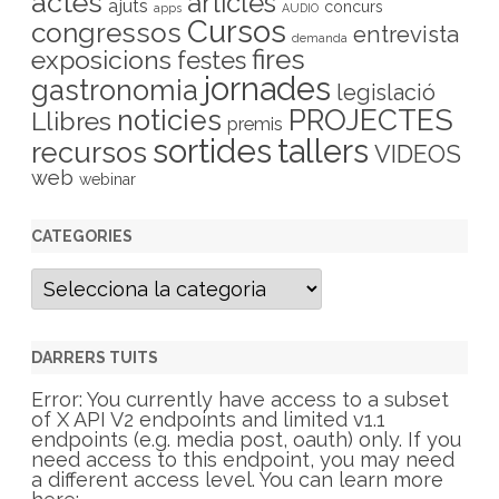
actes
articles
ajuts
concurs
apps
AUDIO
Cursos
congressos
entrevista
demanda
fires
exposicions
festes
jornades
gastronomia
legislació
PROJECTES
noticies
Llibres
premis
sortides
tallers
recursos
VIDEOS
web
webinar
CATEGORIES
C
a
t
e
g
DARRERS TUITS
o
r
Error: You currently have access to a subset
i
of X API V2 endpoints and limited v1.1
e
endpoints (e.g. media post, oauth) only. If you
s
need access to this endpoint, you may need
a different access level. You can learn more