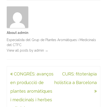
o
r
I
p
k
n
p
About admin
Especialista del Grup de Plantes Aromàtiques i Medicinals
del CTFC
View all posts by admin
→
Navegació
CONGRÉS: avanços
CURS: fitoteràpia
d'entrades
en producció de
holística a Barcelona
plantes aromàtiques
i medicinals i herbes