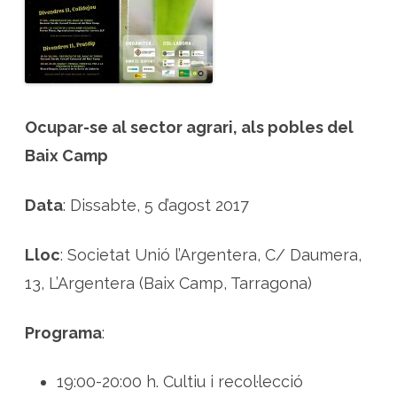
b
p
l
a
n
t
e
s
a
r
Ocupar-se al sector agrari, als pobles del
o
m
Baix Camp
à
t
i
q
Data
: Dissabte, 5 d’agost 2017
u
e
s
a
Lloc
: Societat Unió l’Argentera, C/ Daumera,
l
B
a
13, L’Argentera (Baix Camp, Tarragona)
i
x
C
a
Programa
:
m
p
19:00-20:00 h. Cultiu i recol·lecció