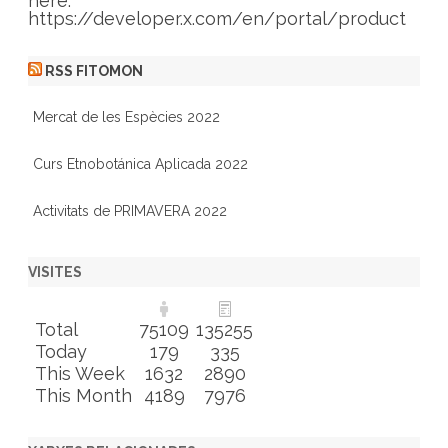
here:
https://developer.x.com/en/portal/product
RSS FITOMON
Mercat de les Espècies 2022
Curs Etnobotánica Aplicada 2022
Activitats de PRIMAVERA 2022
VISITES
Total
75109
135255
Today
179
335
This Week
1632
2890
This Month
4189
7976