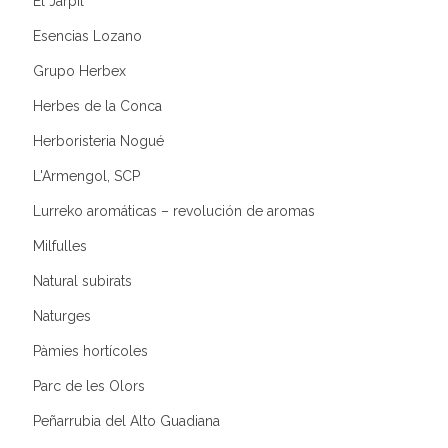
El Jarpil
Esencias Lozano
Grupo Herbex
Herbes de la Conca
Herboristeria Nogué
L'Armengol, SCP
Lurreko aromáticas – revolución de aromas
Milfulles
Natural subirats
Naturges
Pàmies hortícoles
Parc de les Olors
Peñarrubia del Alto Guadiana