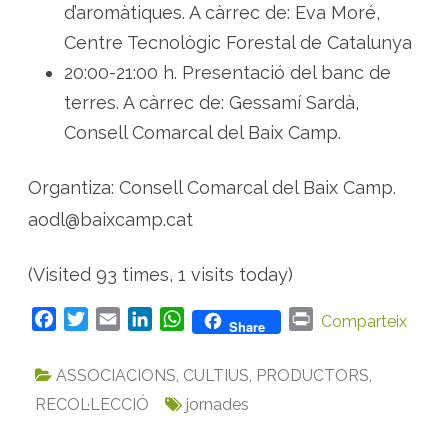
d’aromàtiques. A càrrec de: Eva Moré,
Centre Tecnològic Forestal de Catalunya
20:00-21:00 h. Presentació del banc de
terres. A càrrec de: Gessamí Sardà,
Consell Comarcal del Baix Camp.
Organtiza: Consell Comarcal del Baix Camp.
aodl@baixcamp.cat
(Visited 93 times, 1 visits today)
F
T
E
L
W
P
Comparteix
Share
a
w
m
i
h
r
c
i
a
n
a
i
ASSOCIACIONS
,
CULTIUS
,
PRODUCTORS
,
e
t
i
k
t
n
RECOL·LECCIÓ
jornades
b
t
l
e
s
t
o
e
d
A