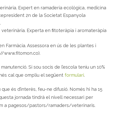
erinària. Expert en ramaderia ecològica, medicina
Vicepresident 2n de la Societat Espanyola
,
n veterinària. Experta en ﬁtoteràpia i aromateràpia
 en Farmàcia. Assessora en ús de les plantes i
//www.fitomon.co).
i manutenció. Si sou socis de l’escola teniu un 10%
més cal que ompliu el següent
formulari
.
 que és d’interès, feu-ne difusió. Només hi ha 15
esta jornada tindrà el nivell necessari per
com a pagesos/pastors/ramaders/veterinaris.