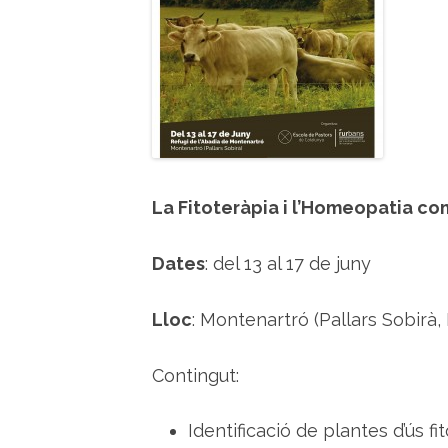
La Fitoteràpia i l’Homeopatia c
Dates
: del 13 al 17 de juny
Lloc
: Montenartró (Pallars Sobirà, 
Contingut:
Identificació de plantes d’ús fi