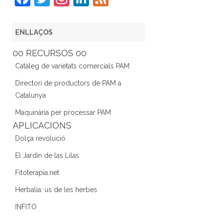
a
w
st
n
e
c
itt
a
k
e
ENLLAÇOS
e
er
gr
e
d
00 RECURSOS 00
b
a
dI
Catàleg de varietats comercials PAM
o
m
n
Directori de productors de PAM a
o
Catalunya
k
Maquinària per processar PAM
APLICACIONS
Dolça revolució
El Jardín de las Lilas
Fitoterapia.net
Herbalia: us de les herbes
INFITO