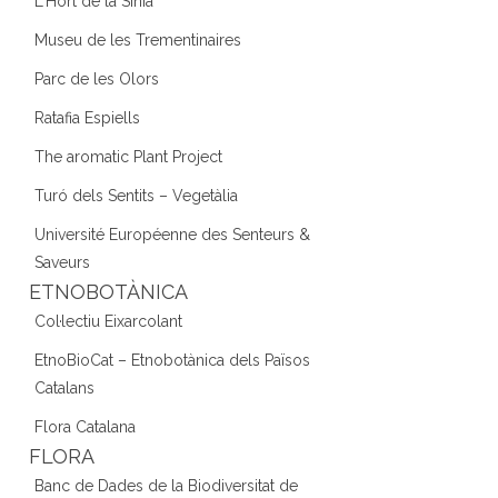
L'Hort de la Sínia
Museu de les Trementinaires
Parc de les Olors
Ratafia Espiells
The aromatic Plant Project
Turó dels Sentits – Vegetàlia
Université Européenne des Senteurs &
Saveurs
ETNOBOTÀNICA
Col·lectiu Eixarcolant
EtnoBioCat – Etnobotànica dels Països
Catalans
Flora Catalana
FLORA
Banc de Dades de la Biodiversitat de