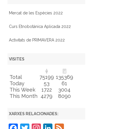
Mercat de les Espècies 2022
Curs Etnobotánica Aplicada 2022
Activitats de PRIMAVERA 2022
VISITES
Total
75199
135369
Today
53
61
This Week
1722
3004
This Month
4279
8090
XARXES RELACIONADES:
F
T
In
Li
F