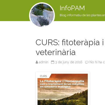
InfoPAM
Blog informatiu de les plantes a
CURS: fitoteràpia
veterinària
admin
3 de juny de 2016
No hi ha 