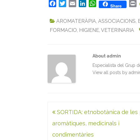
F
T
E
L
W
P
Share
a
w
m
i
h
r
c
i
a
n
a
i
AROMATERÀPIA
,
ASSOCIACIONS
,
e
t
i
k
t
n
FORMACIO
,
HIGIENE
,
VETERINARIA
b
t
l
e
s
t
o
e
d
A
o
r
I
p
k
n
p
About admin
Especialista del Grup 
View all posts by adm
Navegació
SORTIDA: etnobotànica de les 
d'entrades
aromàtiques, medicinals i
condimentàries