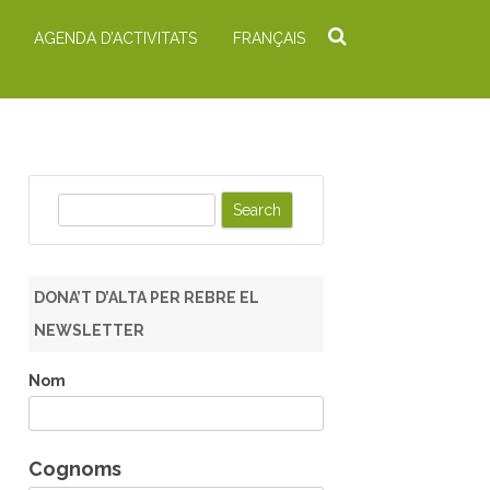
AGENDA D’ACTIVITATS
FRANÇAIS
S
e
a
r
DONA’T D’ALTA PER REBRE EL
c
NEWSLETTER
h
Nom
Cognoms