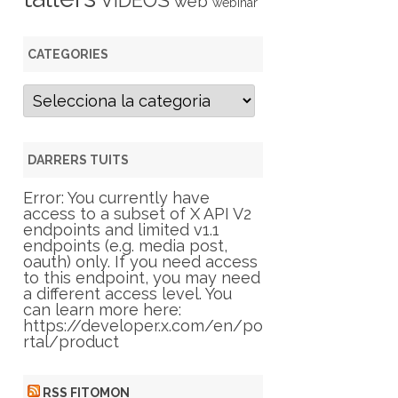
VIDEOS
web
webinar
CATEGORIES
C
a
t
e
g
DARRERS TUITS
o
r
Error: You currently have
i
access to a subset of X API V2
e
endpoints and limited v1.1
s
endpoints (e.g. media post,
oauth) only. If you need access
to this endpoint, you may need
a different access level. You
can learn more here:
https://developer.x.com/en/po
rtal/product
RSS FITOMON