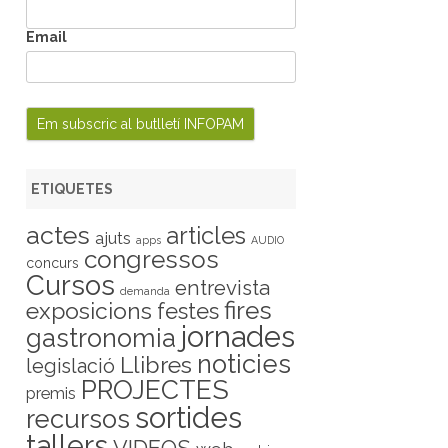
Email
ETIQUETES
actes
articles
ajuts
apps
AUDIO
congressos
concurs
Cursos
entrevista
demanda
fires
exposicions
festes
jornades
gastronomia
noticies
Llibres
legislació
PROJECTES
premis
sortides
recursos
tallers