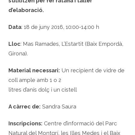
s’utilitzen per fer ratafia i taller
d’elaboració.
Data
: 18 de juny 2016, 10:00-14:00 h
Lloc
: Mas Ramades, L’Estartit (Baix Empordà,
Girona).
Material necessari:
Un recipient de vidre de
coll ample amb 1 o 2
litres d’anís dolç i un cistell
A càrrec de:
Sandra Saura
Inscripcions:
Centre d’informació del Parc
Natural del Montgrí, les Illes Medes i el Baix