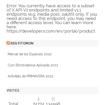
o
r
Error: You currently have access to a subset
i
of X API V2 endpoints and limited v1.1
e
endpoints (e.g. media post, oauth) only. If you
s
need access to this endpoint, you may need
a different access level. You can learn more
here:
https://developer.x.com/en/portal/product
RSS FITOMON
Mercat de les Espècies 2022
Curs Etnobotánica Aplicada 2022
Activitats de PRIMAVERA 2022
VISITES
Total
74774
134596