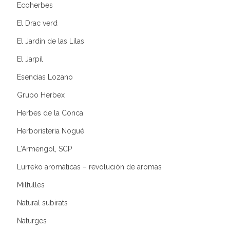
Ecoherbes
El Drac verd
El Jardín de las Lilas
El Jarpil
Esencias Lozano
Grupo Herbex
Herbes de la Conca
Herboristeria Nogué
L'Armengol, SCP
Lurreko aromáticas – revolución de aromas
Milfulles
Natural subirats
Naturges