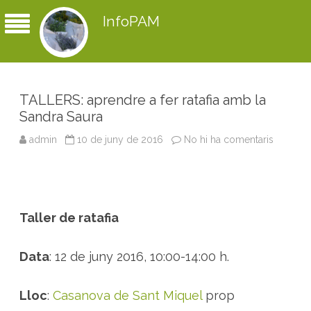
InfoPAM
TALLERS: aprendre a fer ratafia amb la
Sandra Saura
admin
10 de juny de 2016
No hi ha comentaris
a
T
A
L
L
E
R
S
Taller de ratafia
:
a
p
r
Data
: 12 de juny 2016, 10:00-14:00 h.
e
n
d
r
Lloc
:
Casanova de Sant Miquel
prop
e
a