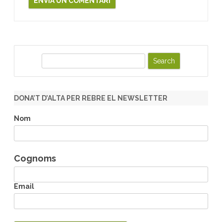
S
e
a
r
DONA’T D’ALTA PER REBRE EL NEWSLETTER
c
h
Nom
Cognoms
Email