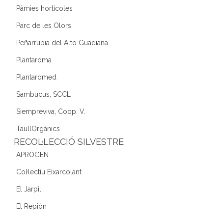
Pàmies hortícoles
Parc de les Olors
Peñarrubia del Alto Guadiana
Plantaroma
Plantaromed
Sambucus, SCCL
Siempreviva, Coop. V.
TaüllOrgànics
RECOL·LECCIÓ SILVESTRE
APROGEN
Col·lectiu Eixarcolant
El Jarpil
El Repión