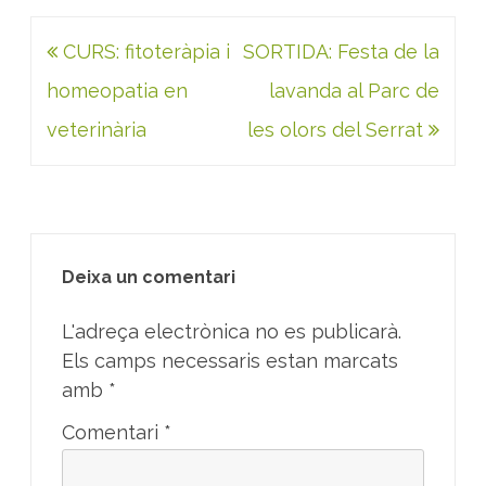
Navegació
CURS: fitoteràpia i
SORTIDA: Festa de la
d'entrades
homeopatia en
lavanda al Parc de
veterinària
les olors del Serrat
Deixa un comentari
L'adreça electrònica no es publicarà.
Els camps necessaris estan marcats
amb
*
Comentari
*