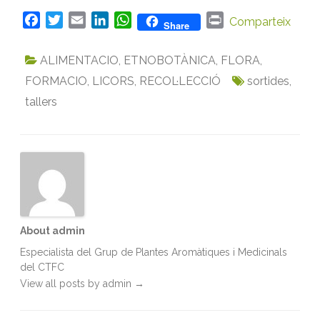
F
T
E
L
W
P
Comparteix
Share
a
w
m
i
h
r
c
i
a
n
a
i
ALIMENTACIO
,
ETNOBOTÀNICA
,
FLORA
,
e
t
i
k
t
n
FORMACIO
,
LICORS
,
RECOL·LECCIÓ
sortides
,
b
t
l
e
s
t
tallers
o
e
d
A
o
r
I
p
k
n
p
About admin
Especialista del Grup de Plantes Aromàtiques i Medicinals
del CTFC
View all posts by admin
→