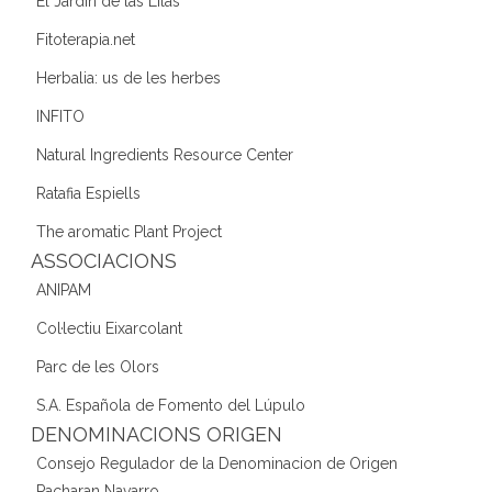
El Jardín de las Lilas
Fitoterapia.net
Herbalia: us de les herbes
INFITO
Natural Ingredients Resource Center
Ratafia Espiells
The aromatic Plant Project
ASSOCIACIONS
ANIPAM
Col·lectiu Eixarcolant
Parc de les Olors
S.A. Española de Fomento del Lúpulo
DENOMINACIONS ORIGEN
Consejo Regulador de la Denominacion de Origen
Pacharan Navarro