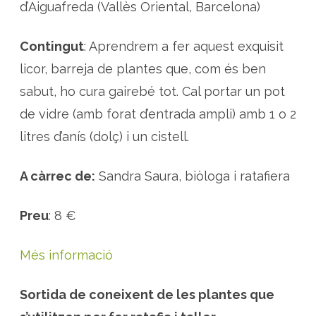
f
d’Aiguafreda (Vallès Oriental, Barcelona)
e
r
r
a
Contingut
: Aprendrem a fer aquest exquisit
t
a
licor, barreja de plantes que, com és ben
f
i
sabut, ho cura gairebé tot. Cal portar un pot
a
a
de vidre (amb forat d’entrada ampli) amb 1 o 2
m
b
l
litres d’anís (dolç) i un cistell.
a
S
a
n
A càrrec de:
Sandra Saura, biòloga i ratafiera
d
r
a
S
Preu
: 8 €
a
u
r
a
Més informació
Sortida de coneixent de les plantes que