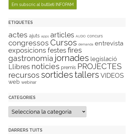
ETIQUETES
actes
articles
ajuts
concurs
apps
AUDIO
Cursos
congressos
entrevista
demanda
fires
exposicions
festes
jornades
gastronomia
legislació
PROJECTES
noticies
Llibres
premis
sortides
tallers
recursos
VIDEOS
web
webinar
CATEGORIES
C
a
t
e
g
DARRERS TUITS