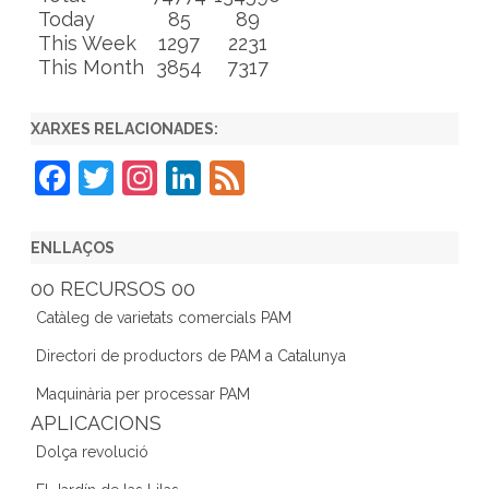
Today
85
89
This Week
1297
2231
This Month
3854
7317
XARXES RELACIONADES:
F
T
In
Li
F
a
w
st
n
e
c
itt
a
k
e
ENLLAÇOS
e
er
gr
e
d
00 RECURSOS 00
b
a
dI
Catàleg de varietats comercials PAM
o
m
n
Directori de productors de PAM a Catalunya
o
Maquinària per processar PAM
k
APLICACIONS
Dolça revolució