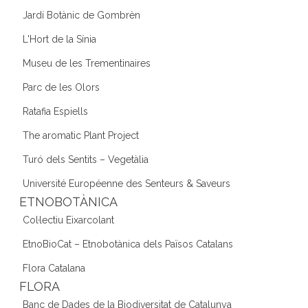
Jardí Botànic de Gombrèn
L'Hort de la Sínia
Museu de les Trementinaires
Parc de les Olors
Ratafia Espiells
The aromatic Plant Project
Turó dels Sentits – Vegetàlia
Université Européenne des Senteurs & Saveurs
ETNOBOTÀNICA
Col·lectiu Eixarcolant
EtnoBioCat – Etnobotànica dels Països Catalans
Flora Catalana
FLORA
Banc de Dades de la Biodiversitat de Catalunya