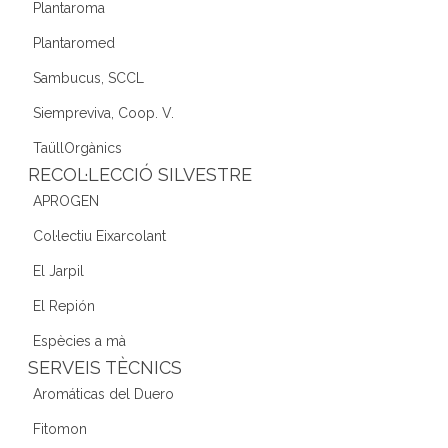
Plantaroma
Plantaromed
Sambucus, SCCL
Siempreviva, Coop. V.
TaüllOrgànics
RECOL·LECCIÓ SILVESTRE
APROGEN
Col·lectiu Eixarcolant
El Jarpil
El Repión
Espècies a mà
SERVEIS TÈCNICS
Aromáticas del Duero
Fitomon