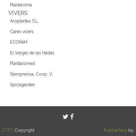
Plantaroma
VIVERS
Aroplantas S.L.
Carex vivers
ECOPAM
El Vergel de las Hadas
Plantaromed
Siempreviva, Coop. V.
Spicegarden
CTFC
Copyright
RubberSoul
by