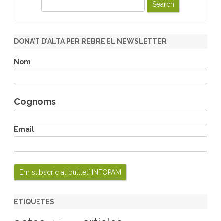
S
e
a
r
DONA’T D’ALTA PER REBRE EL NEWSLETTER
c
h
Nom
Cognoms
Email
ETIQUETES