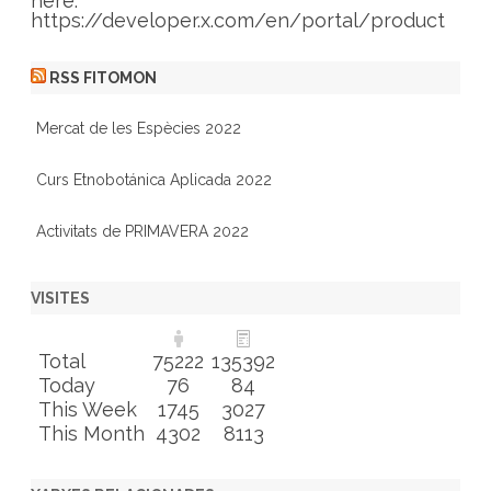
here:
https://developer.x.com/en/portal/product
RSS FITOMON
Mercat de les Espècies 2022
Curs Etnobotánica Aplicada 2022
Activitats de PRIMAVERA 2022
VISITES
Total
75222
135392
Today
76
84
This Week
1745
3027
This Month
4302
8113