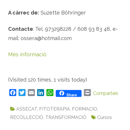
A càrrec de:
Suzette Böhringer
Contacte
: Tel. 973298228 / 608 93 83 48, e-
mail: ossera@hotmail.com
Més informació
(Visited 120 times, 1 visits today)
F
T
E
L
W
P
Comparteix
Share
a
w
m
i
h
r
c
i
a
n
a
i
ASSECAT
,
FITOTERÀPIA
,
FORMACIO
,
e
t
i
k
t
n
RECOL·LECCIÓ
,
TRANSFORMACIÓ
Cursos
b
t
l
e
s
t
o
e
d
A