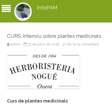
InfoPAM
CURS: Intensiu sobre plantes medicinals
admin
31 de juliol de 2018
No hi ha comentaris
a
C
U
R
S
:
I
n
t
e
n
s
i
u
s
o
Curs de plantes medicinals
b
r
e
p