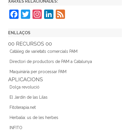
XARXES RELACIONADES:
F
T
In
Li
F
a
w
st
n
e
c
itt
a
k
e
ENLLAÇOS
e
er
gr
e
d
00 RECURSOS 00
b
a
dI
Catàleg de varietats comercials PAM
o
m
n
Directori de productors de PAM a Catalunya
o
Maquinària per processar PAM
k
APLICACIONS
Dolça revolució
El Jardín de las Lilas
Fitoterapia.net
Herbalia: us de les herbes
INFITO