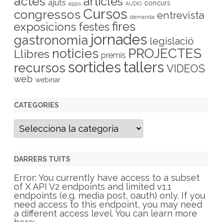
actes
articles
ajuts
concurs
apps
AUDIO
Cursos
congressos
entrevista
demanda
fires
exposicions
festes
jornades
gastronomia
legislació
PROJECTES
noticies
Llibres
premis
sortides
tallers
recursos
VIDEOS
web
webinar
CATEGORIES
C
a
t
e
g
DARRERS TUITS
o
r
Error: You currently have access to a subset
i
of X API V2 endpoints and limited v1.1
e
endpoints (e.g. media post, oauth) only. If you
s
need access to this endpoint, you may need
a different access level. You can learn more