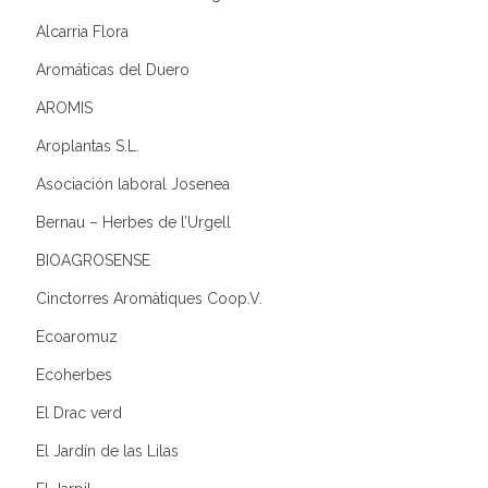
Alcarria Flora
Aromáticas del Duero
AROMIS
Aroplantas S.L.
Asociación laboral Josenea
Bernau – Herbes de l’Urgell
BIOAGROSENSE
Cinctorres Aromàtiques Coop.V.
Ecoaromuz
Ecoherbes
El Drac verd
El Jardín de las Lilas