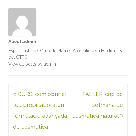
o
r
I
p
k
n
p
About admin
Especialista del Grup de Plantes Aromàtiques i Medicinals
del CTFC
View all posts by admin
→
Navegació
CURS: com obrir el
TALLER: cap de
d'entrades
teu propi laboratori i
setmana de
formulació avançada
cosmètica natural
de cosmética