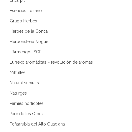
El Jarpil
Esencias Lozano
Grupo Herbex
Herbes de la Conca
Herboristeria Nogué
L'Armengol, SCP
Lurreko aromáticas – revolución de aromas
Milfulles
Natural subirats
Naturges
Pàmies hortícoles
Parc de les Olors
Peñarrubia del Alto Guadiana