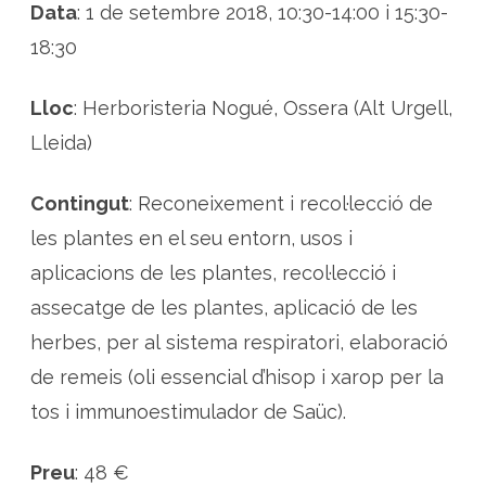
Data
: 1 de setembre 2018, 10:30-14:00 i 15:30-
l
a
n
18:30
t
e
s
m
Lloc
: Herboristeria Nogué, Ossera (Alt Urgell,
e
d
Lleida)
i
c
i
n
Contingut
: Reconeixement i recol·lecció de
a
l
les plantes en el seu entorn, usos i
s
aplicacions de les plantes, recol·lecció i
assecatge de les plantes, aplicació de les
herbes, per al sistema respiratori, elaboració
de remeis (oli essencial d’hisop i xarop per la
tos i immunoestimulador de Saüc).
Preu
: 48 €