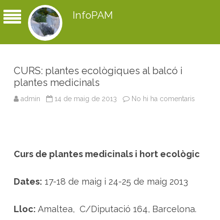
InfoPAM
CURS: plantes ecològiques al balcó i
plantes medicinals
admin
14 de maig de 2013
No hi ha comentaris
a
C
U
R
S
:
p
l
Curs de plantes medicinals i hort ecològic
a
n
t
e
Dates:
17-18 de maig i 24-25 de maig 2013
s
e
c
o
Lloc:
Amaltea, C/Diputació 164, Barcelona.
l
ò