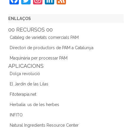
a
w
st
n
e
c
itt
a
k
e
ENLLAÇOS
e
er
gr
e
d
00 RECURSOS 00
b
a
dI
Catàleg de varietats comercials PAM
o
m
n
Directori de productors de PAM a Catalunya
o
Maquinària per processar PAM
k
APLICACIONS
Dolça revolució
El Jardín de las Lilas
Fitoterapia.net
Herbalia: us de les herbes
INFITO
Natural Ingredients Resource Center