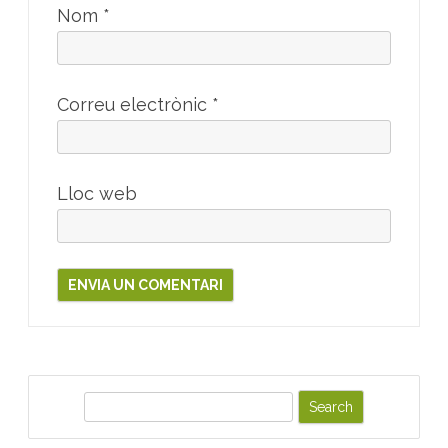
Nom
*
Correu electrònic
*
Lloc web
S
e