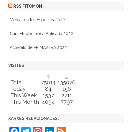
RSS FITOMON
Mercat de les Espècies 2022
Curs Etnobotánica Aplicada 2022
Activitats de PRIMAVERA 2022
VISITES
Total
75014
135076
Today
84
156
This Week
1537
2711
This Month
4094
7797
XARXES RELACIONADES:
F
T
In
Li
F