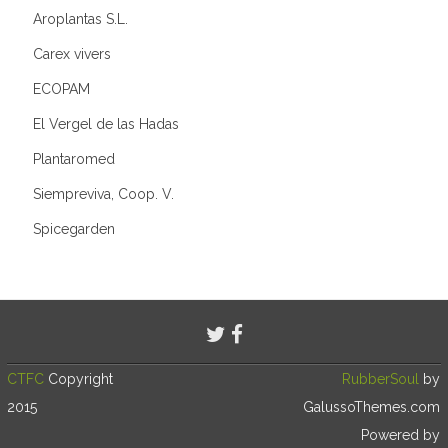
Aroplantas S.L.
Carex vivers
ECOPAM
El Vergel de las Hadas
Plantaromed
Siempreviva, Coop. V.
Spicegarden
CTFC
Copyright
RubberSoul
by
2015
GalussoThemes.com
Powered by