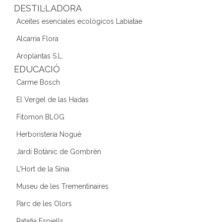
DESTIL·LADORA
Aceites esenciales ecológicos Labiatae
Alcarria Flora
Aroplantas S.L.
EDUCACIÓ
Carme Bosch
El Vergel de las Hadas
Fitomon BLOG
Herboristeria Nogué
Jardí Botànic de Gombrèn
L'Hort de la Sínia
Museu de les Trementinaires
Parc de les Olors
Ratafia Espiells