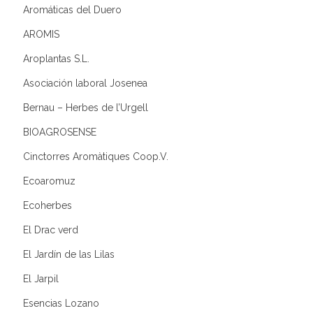
Aromáticas del Duero
AROMIS
Aroplantas S.L.
Asociación laboral Josenea
Bernau – Herbes de l’Urgell
BIOAGROSENSE
Cinctorres Aromàtiques Coop.V.
Ecoaromuz
Ecoherbes
El Drac verd
El Jardín de las Lilas
El Jarpil
Esencias Lozano