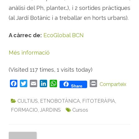
anàlisi del Ph, planter…), i 2 sortides pràctiques
(al Jardí Botànic i a treballar en horts urbans).
A càrrec de:
EcoGlobal BCN
Més informació
(Visited 117 times, 1 visits today)
F
T
E
L
W
P
Comparteix
Share
a
w
m
i
h
r
c
i
a
n
a
i
CULTIUS
,
ETNOBOTÀNICA
,
FITOTERÀPIA
,
e
t
i
k
t
n
FORMACIO
,
JARDINS
Cursos
b
t
l
e
s
t
o
e
d
A
o
r
I
p
k
n
p