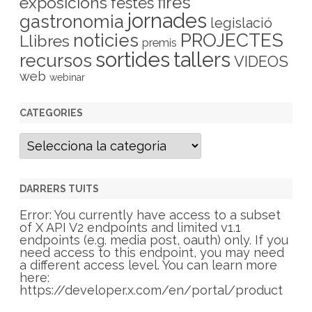
fires
exposicions
festes
jornades
gastronomia
legislació
PROJECTES
noticies
Llibres
premis
sortides
tallers
recursos
VIDEOS
web
webinar
CATEGORIES
C
a
t
e
g
DARRERS TUITS
o
r
Error: You currently have access to a subset
i
of X API V2 endpoints and limited v1.1
e
endpoints (e.g. media post, oauth) only. If you
s
need access to this endpoint, you may need
a different access level. You can learn more
here:
https://developer.x.com/en/portal/product