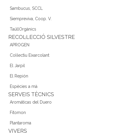
Sambucus, SCCL
Siempreviva, Coop. V.
TaüllOrgànics
RECOL·LECCIÓ SILVESTRE
APROGEN
Col·lectiu Eixarcolant
El Jarpil
El Repión
Espècies a mà
SERVEIS TÈCNICS
Aromáticas del Duero
Fitomon
Plantaroma
VIVERS