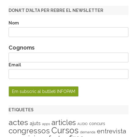
a
r
DONA’T D’ALTA PER REBRE EL NEWSLETTER
c
h
Nom
Cognoms
Email
ETIQUETES
actes
articles
ajuts
concurs
apps
AUDIO
Cursos
congressos
entrevista
demanda