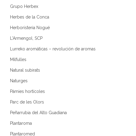
Grupo Herbex
Herbes de la Conca
Herboristeria Nogué
L'Armengol, SCP
Lurreko aromáticas – revolución de aromas
Milfulles
Natural subirats
Naturges
Pàmies hortícoles
Parc de les Olors
Peñarrubia del Alto Guadiana
Plantaroma
Plantaromed