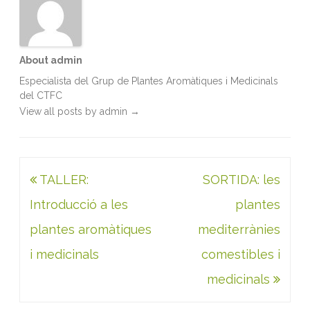
About admin
Especialista del Grup de Plantes Aromàtiques i Medicinals
del CTFC
View all posts by admin
→
Navegació
TALLER:
SORTIDA: les
d'entrades
Introducció a les
plantes
plantes aromàtiques
mediterrànies
i medicinals
comestibles i
medicinals