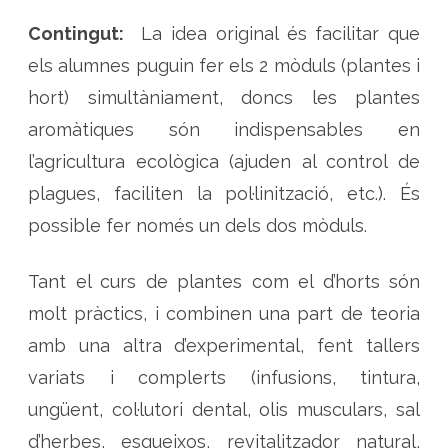
g
i
Contingut:
La idea original és facilitar que
q
u
e
els alumnes puguin fer els 2 mòduls (plantes i
s
a
hort) simultàniament, doncs les plantes
l
b
aromàtiques són indispensables en
a
l
l’agricultura ecològica (ajuden al control de
c
ó
i
plagues, faciliten la pol·linització, etc.). És
p
l
possible fer només un dels dos mòduls.
a
n
t
e
Tant el curs de plantes com el d’horts són
s
m
molt pràctics, i combinen una part de teoria
e
d
i
amb una altra d’experimental, fent tallers
c
i
variats i complerts (infusions, tintura,
n
a
ungüent, col·lutori dental, olis musculars, sal
l
s
d’herbes, esqueixos, revitalitzador natural,