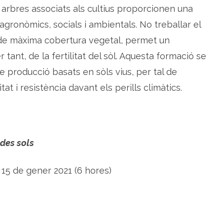
a
s arbres associats als cultius proporcionen una
v
a
gronòmics, socials i ambientals. No treballar el
n
d
 de màxima cobertura vegetal, permet un
a
e
tant, de la fertilitat del sòl. Aquesta formació se
n
s
i
e producció basats en sòls vius, per tal de
s
t
itat i resistència davant els perills climàtics.
e
m
e
s
a
g
r
o
 des sols
f
o
r
e
 15 de gener 2021 (6 hores)
s
t
a
l
s