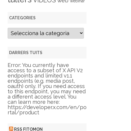
VIDEOS
web
webinar
CATEGORIES
C
a
t
e
g
DARRERS TUITS
o
r
Error: You currently have
i
access to a subset of X API V2
e
endpoints and limited v1.1
s
endpoints (e.g. media post,
oauth) only. If you need access
to this endpoint, you may need
a different access level. You
can learn more here:
https://developer.x.com/en/po
rtal/product
RSS FITOMON