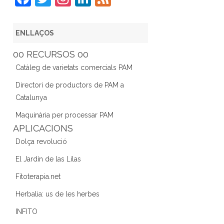
a
w
st
n
e
c
itt
a
k
e
ENLLAÇOS
e
er
gr
e
d
00 RECURSOS 00
b
a
dI
Catàleg de varietats comercials PAM
o
m
n
Directori de productors de PAM a
o
Catalunya
k
Maquinària per processar PAM
APLICACIONS
Dolça revolució
El Jardín de las Lilas
Fitoterapia.net
Herbalia: us de les herbes
INFITO