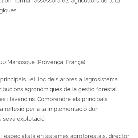
ion, forma i assessora els agricultors de tota
giques
100 Manosque (Provença, França)
principals i el lloc dels arbres a l’agrosistema.
ribucions agronòmiques de la gestió forestal
es i lavandins. Comprendre els principals
 reflexió per a la implementació d’un
 seva explotació.
 especialista en sistemes agroforestals, director