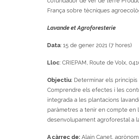
cofundador de Ver de terre Product
França sobre tècniques agroecolò
Lavande et Agroforesterie
Data
: 15 de gener 2021 (7 hores)
Lloc
: CRIEPAM, Route de Volx, 04
Objectiu
: Determinar els principis 
Comprendre els efectes i les cont
integrada a les plantacions lavand
paràmetres a tenir en compte en la
desenvolupament agroforestal a la
A càrrec de:
Alain Canet, agrònom i