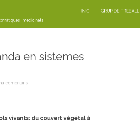
INICI
GRUP DE TREBALL
romàtiques i medicinals
anda en sistemes
 ha comentaris
a
C
U
R
S
:
p
r
ols vivants: du couvert végétal à
o
d
u
i
r
l