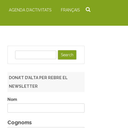
AGENDA D’ACTIVITATS
FRANÇAIS
S
e
a
r
DONA’T D’ALTA PER REBRE EL
c
NEWSLETTER
h
Nom
Cognoms