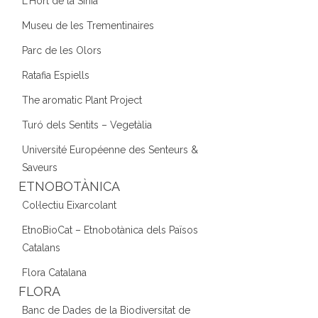
L'Hort de la Sínia
Museu de les Trementinaires
Parc de les Olors
Ratafia Espiells
The aromatic Plant Project
Turó dels Sentits – Vegetàlia
Université Européenne des Senteurs &
Saveurs
ETNOBOTÀNICA
Col·lectiu Eixarcolant
EtnoBioCat – Etnobotànica dels Països
Catalans
Flora Catalana
FLORA
Banc de Dades de la Biodiversitat de