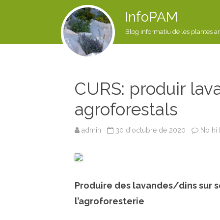
InfoPAM
Blog informatiu de les plantes a
CURS: produir lav
agroforestals
admin
30 d'octubre de 2020
No hi
Produire des lavandes/dins sur s
l’agroforesterie