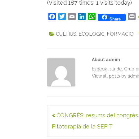
(Visited 187 times, 1 visits today)
F
T
E
L
W
P
Share
a
w
m
i
h
r
c
i
a
n
a
i
CULTIUS
,
ECOLÒGIC
,
FORMACIO
e
t
i
k
t
n
b
t
l
e
s
t
o
e
d
A
About admin
o
r
I
p
k
n
p
Especialista del Grup 
View all posts by adm
Navegació
CONGRÉS: resums del congrés
d'entrades
Fitoterapia de la SEFIT