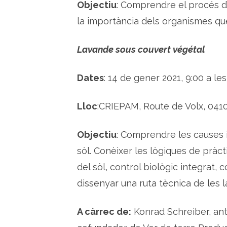
Objectiu
: Comprendre el procés d’el
la importància dels organismes que
Lavande sous couvert végétal
Dates
: 14 de gener 2021, 9:00 a les
Lloc
:CRIEPAM, Route de Volx, 041
Objectiu
: Comprendre les causes 
sòl. Conèixer les lògiques de pràc
del sòl, control biològic integrat, 
dissenyar una ruta tècnica de les l
A càrrec de:
Konrad Schreiber, ant