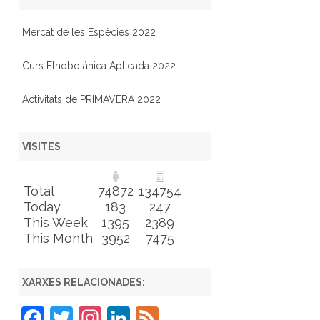
Mercat de les Espècies 2022
Curs Etnobotánica Aplicada 2022
Activitats de PRIMAVERA 2022
VISITES
Total
74872
134754
Today
183
247
This Week
1395
2389
This Month
3952
7475
XARXES RELACIONADES:
F
T
In
Li
F