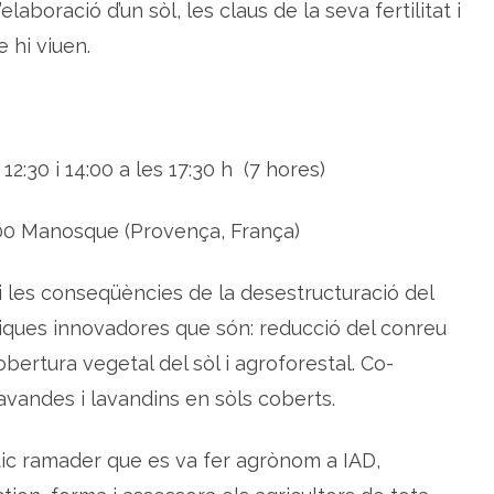
aboració d’un sòl, les claus de la seva fertilitat i
 hi viuen.
 12:30 i 14:00 a les 17:30 h (7 hores)
00 Manosque (Provença, França)
i les conseqüències de la desestructuració del
tiques innovadores que són: reducció del conreu
cobertura vegetal del sòl i agroforestal. Co-
avandes i lavandins en sòls coberts.
ic ramader que es va fer agrònom a IAD,