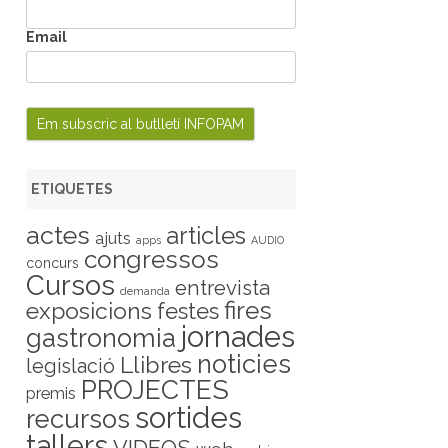
Email
ETIQUETES
actes
articles
ajuts
apps
AUDIO
congressos
concurs
Cursos
entrevista
demanda
fires
exposicions
festes
jornades
gastronomia
noticies
Llibres
legislació
PROJECTES
premis
sortides
recursos
tallers