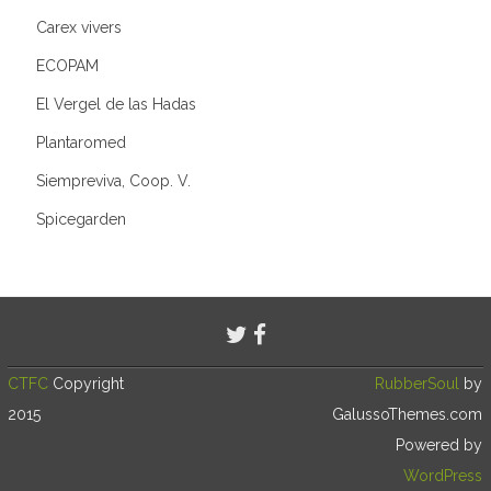
Carex vivers
ECOPAM
El Vergel de las Hadas
Plantaromed
Siempreviva, Coop. V.
Spicegarden
CTFC
Copyright
RubberSoul
by
2015
GalussoThemes.com
Powered by
WordPress