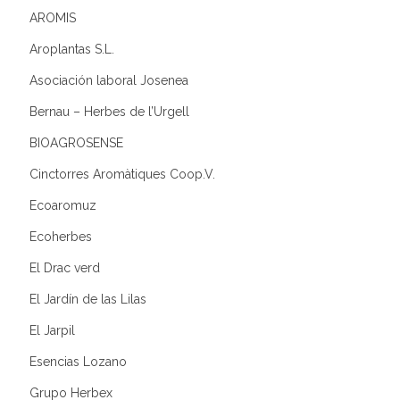
AROMIS
Aroplantas S.L.
Asociación laboral Josenea
Bernau – Herbes de l’Urgell
BIOAGROSENSE
Cinctorres Aromàtiques Coop.V.
Ecoaromuz
Ecoherbes
El Drac verd
El Jardín de las Lilas
El Jarpil
Esencias Lozano
Grupo Herbex