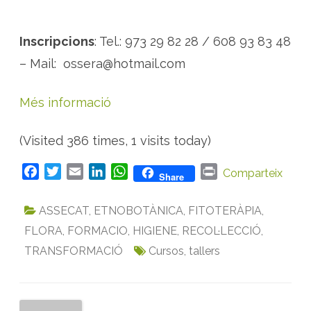
Inscripcions
: Tel.: 973 29 82 28 / 608 93 83 48
– Mail: ossera@hotmail.com
Més informació
(Visited 386 times, 1 visits today)
F
T
E
L
W
P
Comparteix
Share
a
w
m
i
h
r
c
i
a
n
a
i
ASSECAT
,
ETNOBOTÀNICA
,
FITOTERÀPIA
,
e
t
i
k
t
n
FLORA
,
FORMACIO
,
HIGIENE
,
RECOL·LECCIÓ
,
b
t
l
e
s
t
TRANSFORMACIÓ
Cursos
,
tallers
o
e
d
A
o
r
I
p
k
n
p