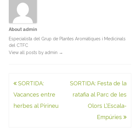
About admin
Especialista del Grup de Plantes Aromàtiques i Medicinals
del CTFC
View all posts by admin
→
Navegació
SORTIDA:
SORTIDA: Festa de la
d'entrades
Vacances entre
ratafia al Parc de les
herbes al Pirineu
Olors L’Escala-
Empúries