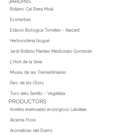
JARDINS
Botànic Cal Riera Moià
Ecoherbes
Estació Biològica Torretes – Alacant
Herboristeria Nogué
Jardí Botànic Plantes Medicinals Gombrèn
L'Hort de la Sínia
Museu de les Trementinaires
Parc de les Olors
Turó dels Sentits – Vegetàlia
PRODUCTORS
Aceites esenciales ecológicos Labiatae
Alcarria Flora
Aromáticas del Duero