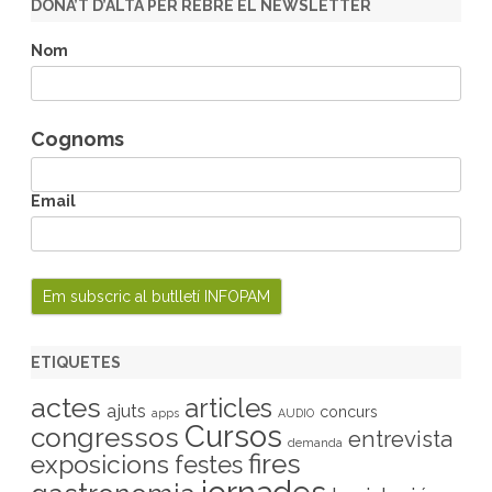
DONA’T D’ALTA PER REBRE EL NEWSLETTER
c
h
Nom
Cognoms
Email
ETIQUETES
actes
articles
ajuts
concurs
apps
AUDIO
Cursos
congressos
entrevista
demanda
fires
exposicions
festes