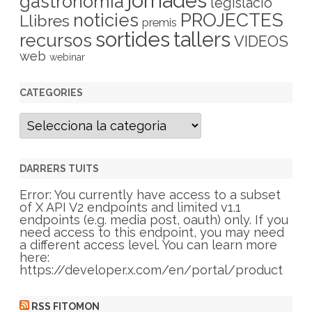
jornades
gastronomia
legislació
PROJECTES
noticies
Llibres
premis
sortides
tallers
recursos
VIDEOS
web
webinar
CATEGORIES
C
a
t
e
g
DARRERS TUITS
o
r
Error: You currently have access to a subset
i
of X API V2 endpoints and limited v1.1
e
endpoints (e.g. media post, oauth) only. If you
s
need access to this endpoint, you may need
a different access level. You can learn more
here:
https://developer.x.com/en/portal/product
RSS FITOMON