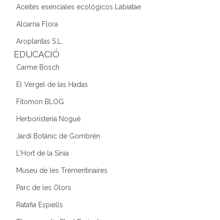
Aceites esenciales ecológicos Labiatae
Alcarria Flora
Aroplantas S.L.
EDUCACIÓ
Carme Bosch
El Vergel de las Hadas
Fitomon BLOG
Herboristeria Nogué
Jardí Botànic de Gombrèn
L'Hort de la Sínia
Museu de les Trementinaires
Parc de les Olors
Ratafia Espiells