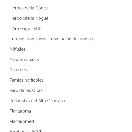
Herbes de la Conca
Herboristeria Nogué
L'Armengol, SCP
Lurreko aromáticas – revolución de aromas
Milfulles
Natural subirats
Naturges
Pàmies hortícoles
Parc de les Olors
Peñarrubia del Alto Guadiana
Plantaroma
Plantaromed
Sambucus, SCCL