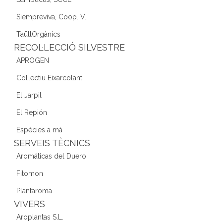
Siempreviva, Coop. V.
TaüllOrgànics
RECOL·LECCIÓ SILVESTRE
APROGEN
Col·lectiu Eixarcolant
El Jarpil
El Repión
Espècies a mà
SERVEIS TÈCNICS
Aromáticas del Duero
Fitomon
Plantaroma
VIVERS
Aroplantas S.L.