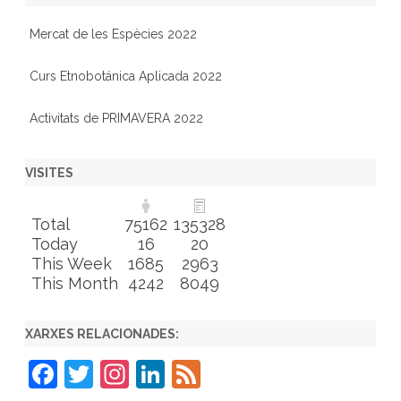
Mercat de les Espècies 2022
Curs Etnobotánica Aplicada 2022
Activitats de PRIMAVERA 2022
VISITES
Total
75162
135328
Today
16
20
This Week
1685
2963
This Month
4242
8049
XARXES RELACIONADES:
F
T
In
Li
F