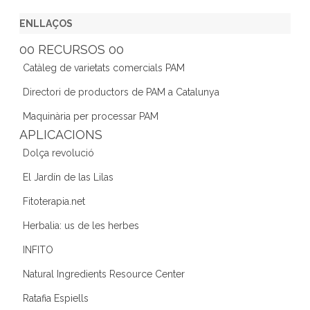
a
w
st
n
e
c
itt
a
k
e
ENLLAÇOS
e
er
gr
e
d
00 RECURSOS 00
b
a
dI
Catàleg de varietats comercials PAM
o
m
n
Directori de productors de PAM a Catalunya
o
Maquinària per processar PAM
k
APLICACIONS
Dolça revolució
El Jardín de las Lilas
Fitoterapia.net
Herbalia: us de les herbes
INFITO
Natural Ingredients Resource Center
Ratafia Espiells