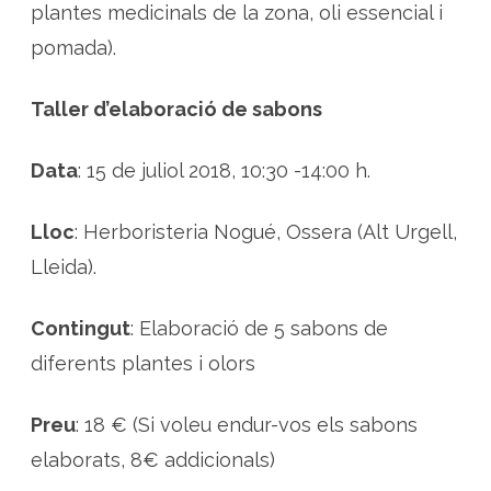
s
plantes medicinals de la zona, oli essencial i
s
e
pomada).
r
a
Taller d’elaboració de sabons
Data
: 15 de juliol 2018, 10:30 -14:00 h.
Lloc
: Herboristeria Nogué, Ossera (Alt Urgell,
Lleida).
Contingut
: Elaboració de 5 sabons de
diferents plantes i olors
Preu
: 18 € (Si voleu endur-vos els sabons
elaborats, 8€ addicionals)