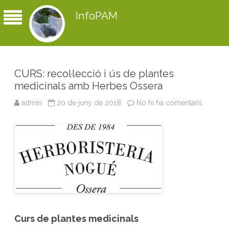
InfoPAM
CURS: recol·lecció i ús de plantes
medicinals amb Herbes Ossera
admin
20 de juny de 2018
No hi ha comentaris
a
C
U
R
S
:
r
e
c
o
l
·
l
e
c
c
Curs de plantes medicinals
i
ó