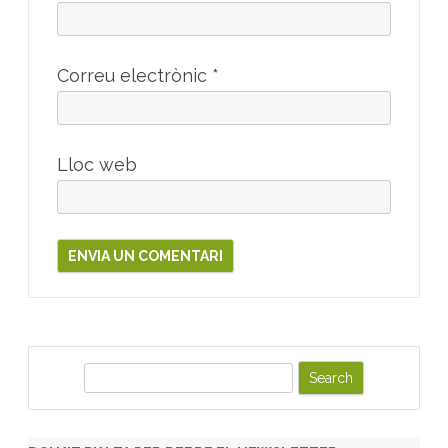
Correu electrònic
*
Lloc web
S
e
a
r