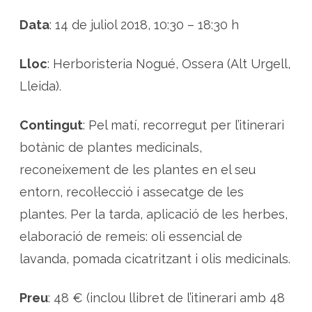
i
ú
Data
: 14 de juliol 2018, 10:30 – 18:30 h
s
d
e
p
Lloc
: Herboristeria Nogué, Ossera (Alt Urgell,
l
a
n
Lleida).
t
e
s
m
Contingut
: Pel matí, recorregut per l’itinerari
e
d
botànic de plantes medicinals,
i
c
reconeixement de les plantes en el seu
i
n
a
entorn, recol·lecció i assecatge de les
l
s
plantes. Per la tarda, aplicació de les herbes,
a
m
elaboració de remeis: oli essencial de
b
H
lavanda, pomada cicatritzant i olis medicinals.
e
r
b
e
Preu
: 48 € (inclou llibret de l’itinerari amb 48
s
O