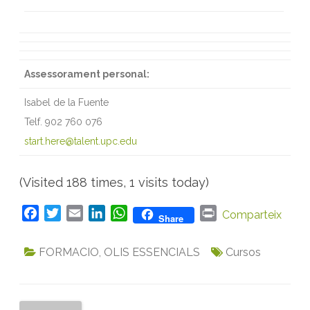
Assessorament personal:
Isabel de la Fuente
Telf. 902 760 076
start.here@talent.upc.edu
(Visited 188 times, 1 visits today)
F
T
E
L
W
P
Comparteix
Share
a
w
m
i
h
r
c
i
a
n
a
i
FORMACIO
,
OLIS ESSENCIALS
Cursos
e
t
i
k
t
n
b
t
l
e
s
t
o
e
d
A