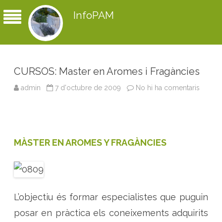
InfoPAM
CURSOS: Master en Aromes i Fragàncies
admin
7 d'octubre de 2009
No hi ha comentaris
a
C
U
R
S
O
S
:
MÀSTER EN AROMES Y FRAGÀNCIES
M
a
s
t
e
r
e
n
L’objectiu és formar especialistes que puguin
A
r
posar en pràctica els coneixements adquirits
o
m