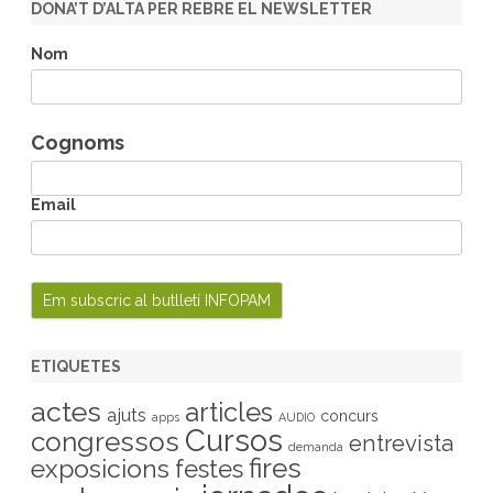
DONA’T D’ALTA PER REBRE EL NEWSLETTER
c
h
Nom
Cognoms
Email
ETIQUETES
actes
articles
ajuts
concurs
apps
AUDIO
Cursos
congressos
entrevista
demanda
fires
exposicions
festes