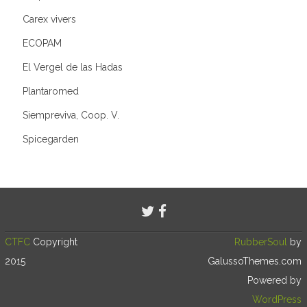
Carex vivers
ECOPAM
El Vergel de las Hadas
Plantaromed
Siempreviva, Coop. V.
Spicegarden
CTFC
Copyright
RubberSoul
by
2015
GalussoThemes.com
Powered by
WordPress