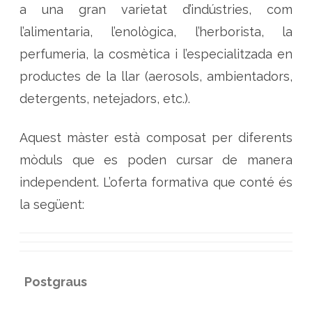
e
a una gran varietat d’indústries, com
s
i
l’alimentaria, l’enològica, l’herborista, la
F
r
perfumeria, la cosmètica i l’especialitzada en
a
g
productes de la llar (aerosols, ambientadors,
à
n
c
detergents, netejadors, etc.).
i
e
s
Aquest màster està composat per diferents
mòduls que es poden cursar de manera
independent. L’oferta formativa que conté és
la següent:
Postgraus