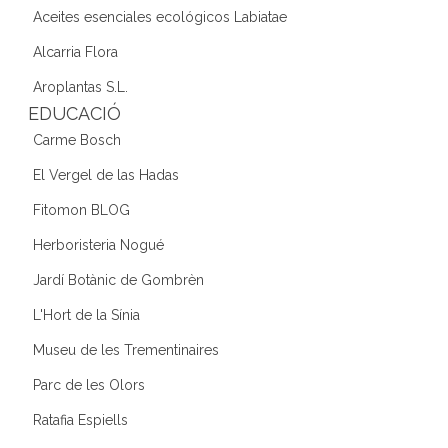
Aceites esenciales ecológicos Labiatae
Alcarria Flora
Aroplantas S.L.
EDUCACIÓ
Carme Bosch
El Vergel de las Hadas
Fitomon BLOG
Herboristeria Nogué
Jardí Botànic de Gombrèn
L'Hort de la Sínia
Museu de les Trementinaires
Parc de les Olors
Ratafia Espiells