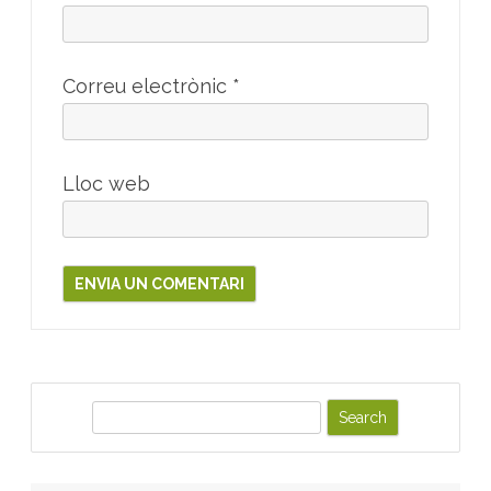
Correu electrònic
*
Lloc web
S
e
a
r