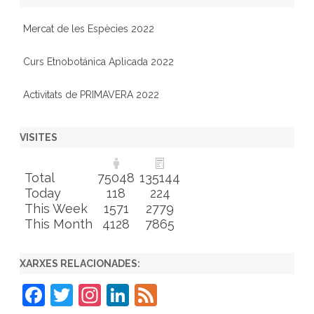
Mercat de les Espècies 2022
Curs Etnobotánica Aplicada 2022
Activitats de PRIMAVERA 2022
VISITES
Total
75048
135144
Today
118
224
This Week
1571
2779
This Month
4128
7865
XARXES RELACIONADES:
F
T
In
Li
F