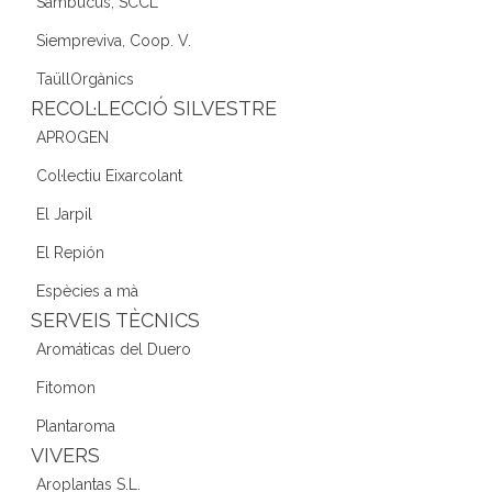
Sambucus, SCCL
Siempreviva, Coop. V.
TaüllOrgànics
RECOL·LECCIÓ SILVESTRE
APROGEN
Col·lectiu Eixarcolant
El Jarpil
El Repión
Espècies a mà
SERVEIS TÈCNICS
Aromáticas del Duero
Fitomon
Plantaroma
VIVERS
Aroplantas S.L.