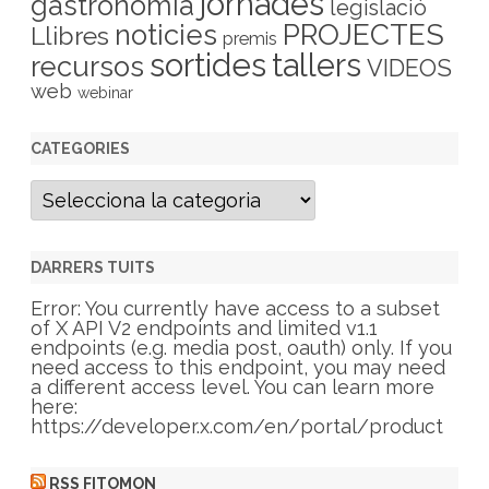
jornades
gastronomia
legislació
PROJECTES
noticies
Llibres
premis
sortides
tallers
recursos
VIDEOS
web
webinar
CATEGORIES
C
a
t
e
g
DARRERS TUITS
o
r
Error: You currently have access to a subset
i
of X API V2 endpoints and limited v1.1
e
endpoints (e.g. media post, oauth) only. If you
s
need access to this endpoint, you may need
a different access level. You can learn more
here:
https://developer.x.com/en/portal/product
RSS FITOMON