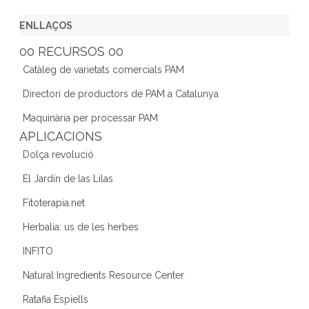
a
w
st
n
e
c
itt
a
k
e
ENLLAÇOS
e
er
gr
e
d
00 RECURSOS 00
b
a
dI
Catàleg de varietats comercials PAM
o
m
n
Directori de productors de PAM a Catalunya
o
Maquinària per processar PAM
k
APLICACIONS
Dolça revolució
El Jardín de las Lilas
Fitoterapia.net
Herbalia: us de les herbes
INFITO
Natural Ingredients Resource Center
Ratafia Espiells