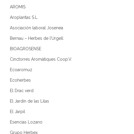
AROMIS
Aroplantas S.L.
Asociación laboral Josenea
Bernau – Herbes de l’Urgell
BIOAGROSENSE
Cinctorres Aromàtiques Coop.V.
Ecoaromuz
Ecoherbes
El Drac verd
El Jardín de las Lilas
El Jarpil
Esencias Lozano
Grupo Herbex