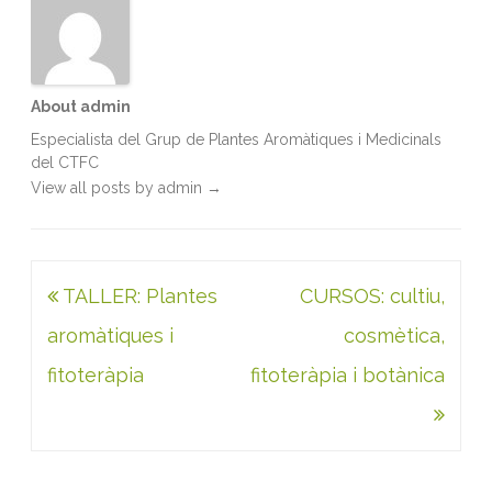
o
r
I
p
k
n
p
About admin
Especialista del Grup de Plantes Aromàtiques i Medicinals
del CTFC
View all posts by admin
→
Navegació
TALLER: Plantes
CURSOS: cultiu,
d'entrades
aromàtiques i
cosmètica,
fitoteràpia
fitoteràpia i botànica