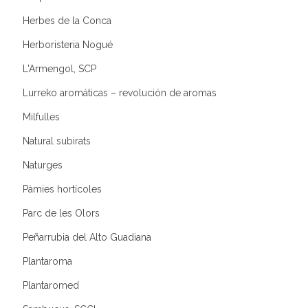
Herbes de la Conca
Herboristeria Nogué
L'Armengol, SCP
Lurreko aromáticas – revolución de aromas
Milfulles
Natural subirats
Naturges
Pàmies hortícoles
Parc de les Olors
Peñarrubia del Alto Guadiana
Plantaroma
Plantaromed