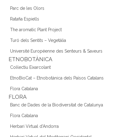
Parc de les Olors
Ratafia Espiells
The aromatic Plant Project
Turó dels Sentits – Vegetàlia
Université Européenne des Senteurs & Saveurs
ETNOBOTÀNICA
Col·lectiu Eixarcolant
EtnoBioCat – Etnobotànica dels Països Catalans
Flora Catalana
FLORA
Banc de Dades de la Biodiversitat de Catalunya
Flora Catalana
Herbari Virtual d'Andorra
Herbari Virtual del Mediterrani Occidental