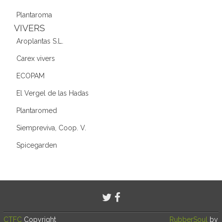
Plantaroma
VIVERS
Aroplantas S.L.
Carex vivers
ECOPAM
El Vergel de las Hadas
Plantaromed
Siempreviva, Coop. V.
Spicegarden
CTFC
Copyright
RubberSoul
by