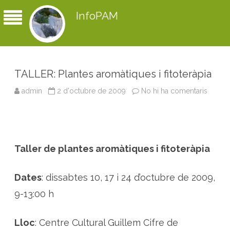
InfoPAM
TALLER: Plantes aromàtiques i fitoteràpia
admin
2 d'octubre de 2009
No hi ha comentaris
a
T
A
L
L
E
R
:
Taller de plantes aromàtiques i fitoteràpia
P
l
a
n
Dates
: dissabtes 10, 17 i 24 d’octubre de 2009,
t
e
s
9-13:00 h
a
r
o
m
Lloc
: Centre Cultural Guillem Cifre de
à