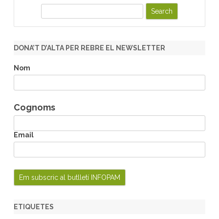
S
e
a
r
DONA’T D’ALTA PER REBRE EL NEWSLETTER
c
h
Nom
Cognoms
Email
ETIQUETES