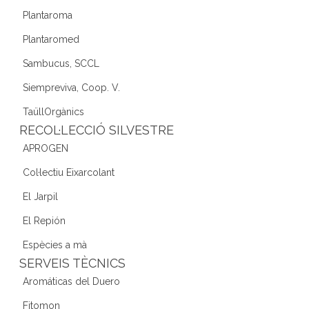
Plantaroma
Plantaromed
Sambucus, SCCL
Siempreviva, Coop. V.
TaüllOrgànics
RECOL·LECCIÓ SILVESTRE
APROGEN
Col·lectiu Eixarcolant
El Jarpil
El Repión
Espècies a mà
SERVEIS TÈCNICS
Aromáticas del Duero
Fitomon