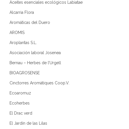
Aceites esenciales ecológicos Labiatae
Alcarria Flora
Aromáticas del Duero
AROMIS
Aroplantas S.L.
Asociación laboral Josenea
Bernau – Herbes de l’Urgell
BIOAGROSENSE
Cinctorres Aromàtiques Coop.V.
Ecoaromuz
Ecoherbes
El Drac verd
El Jardín de las Lilas