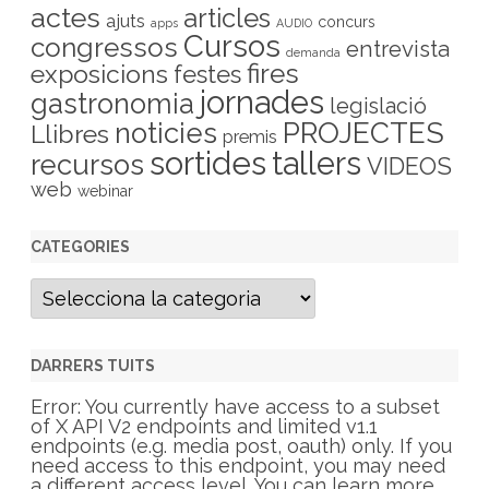
actes
articles
ajuts
concurs
apps
AUDIO
Cursos
congressos
entrevista
demanda
fires
exposicions
festes
jornades
gastronomia
legislació
PROJECTES
noticies
Llibres
premis
sortides
tallers
recursos
VIDEOS
web
webinar
CATEGORIES
C
a
t
e
g
DARRERS TUITS
o
r
Error: You currently have access to a subset
i
of X API V2 endpoints and limited v1.1
e
endpoints (e.g. media post, oauth) only. If you
s
need access to this endpoint, you may need
a different access level. You can learn more