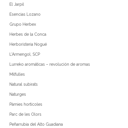
El Jarpil
Esencias Lozano
Grupo Herbex
Herbes de la Conca
Herboristeria Nogué
L'Armengol, SCP
Lurreko aromáticas – revolución de aromas
Milfulles
Natural subirats
Naturges
Pàmies hortícoles
Parc de les Olors
Peñarrubia del Alto Guadiana