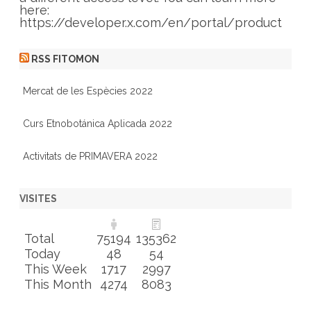
here:
https://developer.x.com/en/portal/product
RSS FITOMON
Mercat de les Espècies 2022
Curs Etnobotánica Aplicada 2022
Activitats de PRIMAVERA 2022
VISITES
Total
75194
135362
Today
48
54
This Week
1717
2997
This Month
4274
8083