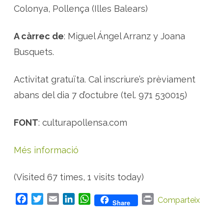
t
Colonya, Pollença (Illes Balears)
i
q
u
e
A càrrec de
: Miguel Ángel Arranz y Joana
s
i
Busquets.
f
i
t
o
Activitat gratuïta. Cal inscriure’s prèviament
t
e
abans del dia 7 d’octubre (tel. 971 530015)
r
à
p
i
FONT
: culturapollensa.com
a
Més informació
(Visited 67 times, 1 visits today)
F
T
E
L
W
P
Comparteix
Share
a
w
m
i
h
r