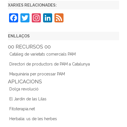
XARXES RELACIONADES:
F
T
In
Li
F
a
w
st
n
e
c
itt
a
k
e
ENLLAÇOS
e
er
gr
e
d
00 RECURSOS 00
b
a
dI
Catàleg de varietats comercials PAM
o
m
n
Directori de productors de PAM a Catalunya
o
Maquinària per processar PAM
k
APLICACIONS
Dolça revolució
El Jardín de las Lilas
Fitoterapia.net
Herbalia: us de les herbes