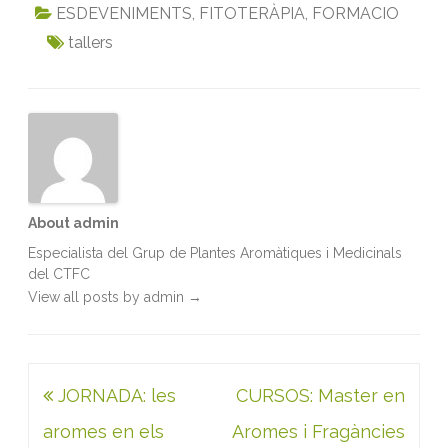
c
i
a
n
a
i
ESDEVENIMENTS
,
FITOTERÀPIA
,
FORMACIO
e
t
i
k
t
n
tallers
b
t
l
e
s
t
o
e
d
A
o
r
I
p
k
n
p
About admin
Especialista del Grup de Plantes Aromàtiques i Medicinals
del CTFC
View all posts by admin
→
Navegació
JORNADA: les
CURSOS: Master en
d'entrades
aromes en els
Aromes i Fragàncies