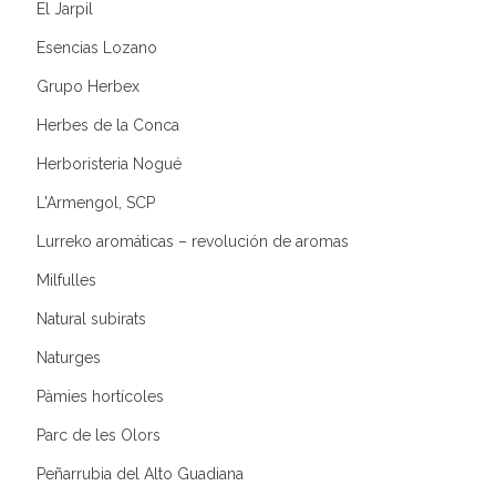
El Jarpil
Esencias Lozano
Grupo Herbex
Herbes de la Conca
Herboristeria Nogué
L'Armengol, SCP
Lurreko aromáticas – revolución de aromas
Milfulles
Natural subirats
Naturges
Pàmies hortícoles
Parc de les Olors
Peñarrubia del Alto Guadiana