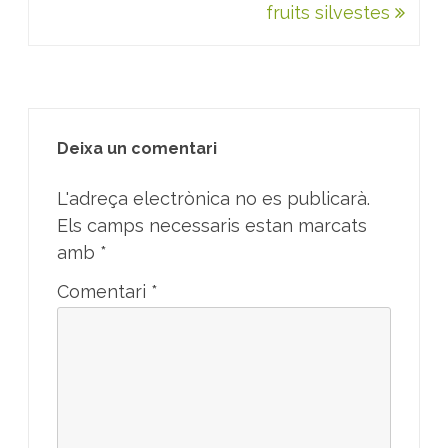
r
fruits silvestes
s
i
t
a
t
d
e
B
a
r
Deixa un comentari
c
e
l
L'adreça electrònica no es publicarà.
o
n
Els camps necessaris estan marcats
a
amb
*
Comentari
*