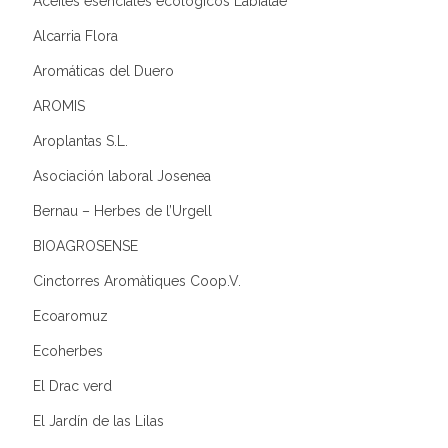
Aceites esenciales ecológicos Labiatae
Alcarria Flora
Aromáticas del Duero
AROMIS
Aroplantas S.L.
Asociación laboral Josenea
Bernau – Herbes de l’Urgell
BIOAGROSENSE
Cinctorres Aromàtiques Coop.V.
Ecoaromuz
Ecoherbes
El Drac verd
El Jardín de las Lilas