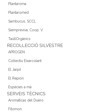
Plantaroma
Plantaromed
Sambucus, SCCL
Siempreviva, Coop. V.
TaüllOrgànics
RECOL·LECCIÓ SILVESTRE
APROGEN
Col·lectiu Eixarcolant
El Jarpil
El Repión
Espècies a mà
SERVEIS TÈCNICS
Aromáticas del Duero
Fitomon