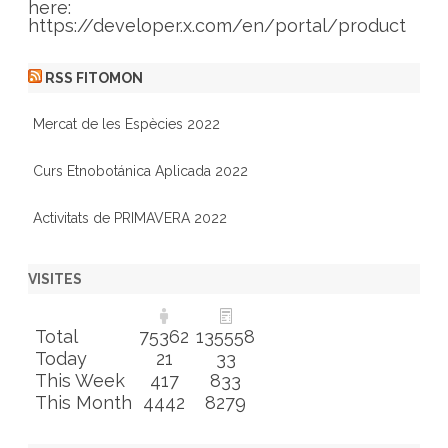
here:
https://developer.x.com/en/portal/product
RSS FITOMON
Mercat de les Espècies 2022
Curs Etnobotánica Aplicada 2022
Activitats de PRIMAVERA 2022
VISITES
Total
75362
135558
Today
21
33
This Week
417
833
This Month
4442
8279