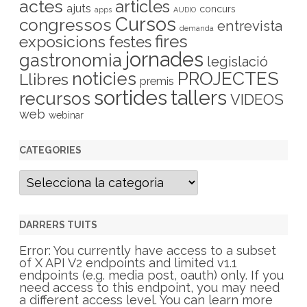
actes
articles
ajuts
concurs
apps
AUDIO
Cursos
congressos
entrevista
demanda
fires
exposicions
festes
jornades
gastronomia
legislació
PROJECTES
noticies
Llibres
premis
sortides
tallers
recursos
VIDEOS
web
webinar
CATEGORIES
C
a
t
e
g
DARRERS TUITS
o
r
Error: You currently have access to a subset
i
of X API V2 endpoints and limited v1.1
e
endpoints (e.g. media post, oauth) only. If you
s
need access to this endpoint, you may need
a different access level. You can learn more