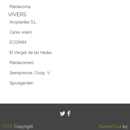
Plantaroma
VIVERS
Aroplantas S.L.
Carex vivers
ECOPAM
El Vergel de las Hadas
Plantaromed
Siempreviva, Coop. V.
Spicegarden
CTFC
Copyright
RubberSoul
by