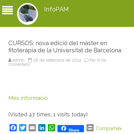
InfoPAM
CURSOS: nova edició del màster en
fitoteràpia de la Universitat de Barcelona
admin
26 de setembre de 2014
No hi ha
comentaris
a
C
U
R
S
O
S
:
Més informació
n
o
v
a
(Visited 47 times, 1 visits today)
e
d
i
F
T
E
L
W
P
c
Comparteix
Share
i