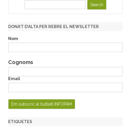
S
e
a
r
DONA’T D’ALTA PER REBRE EL NEWSLETTER
c
h
Nom
Cognoms
Email
ETIQUETES