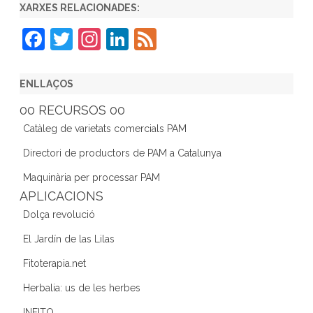
XARXES RELACIONADES:
F
T
In
Li
F
a
w
st
n
e
c
itt
a
k
e
ENLLAÇOS
e
er
gr
e
d
00 RECURSOS 00
b
a
dI
Catàleg de varietats comercials PAM
o
m
n
Directori de productors de PAM a Catalunya
o
Maquinària per processar PAM
k
APLICACIONS
Dolça revolució
El Jardín de las Lilas
Fitoterapia.net
Herbalia: us de les herbes
INFITO